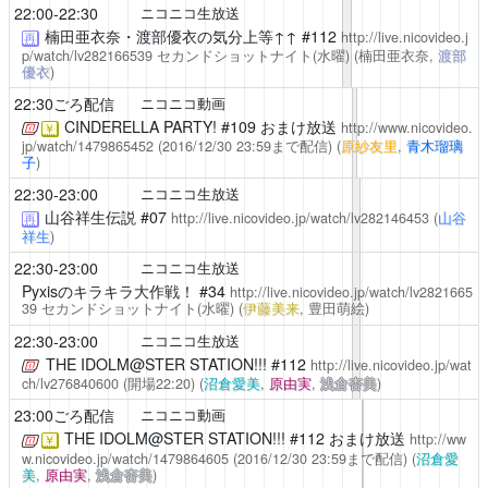
22:00-22:30
ニコニコ生放送
楠田亜衣奈・渡部優衣の気分上等↑↑
#112
http://live.nicovideo.j
再
p/watch/lv282166539
セカンドショットナイト(水曜)
(楠田亜衣奈,
渡部
優衣
)
22:30ごろ配信
ニコニコ動画
CINDERELLA PARTY!
#109 おまけ放送
http://www.nicovideo.
￥
jp/watch/1479865452
(2016/12/30 23:59まで配信)
(
原紗友里
,
青木瑠璃
子
)
22:30-23:00
ニコニコ生放送
山谷祥生伝説
#07
http://live.nicovideo.jp/watch/lv282146453
(
山谷
再
祥生
)
22:30-23:00
ニコニコ生放送
Pyxisのキラキラ大作戦！
#34
http://live.nicovideo.jp/watch/lv2821665
39
セカンドショットナイト(水曜)
(
伊藤美来
, 豊田萌絵)
22:30-23:00
ニコニコ生放送
THE IDOLM@STER STATION!!!
#112
http://live.nicovideo.jp/wat
ch/lv276840600
(開場22:20)
(
沼倉愛美
,
原由実
,
浅倉杏美
)
23:00ごろ配信
ニコニコ動画
THE IDOLM@STER STATION!!!
#112 おまけ放送
http://ww
￥
w.nicovideo.jp/watch/1479864605
(2016/12/30 23:59まで配信)
(
沼倉愛
美
,
原由実
,
浅倉杏美
)