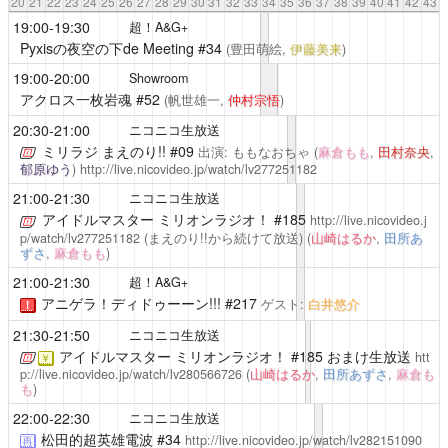
20
21
22
23
24
25
26
27
28
29
30
31
32
33
34
35
36
37
38
39
40
41
42
43
19:00-19:30
超！A&G+
Pyxisの夜空の下de Meeting
#34
(豊田萌絵,
伊藤美来
)
19:00-20:00
Showroom
アクロス一枚岩魂
#52
(帆世雄一,
仲村宗悟
)
20:30-21:00
ニコニコ生放送
ミリラジ まえのり!!
#09
出演: ももなおちゃ (
麻倉もも
,
田村奈央
,
郁原ゆう
)
http://live.nicovideo.jp/watch/lv277251182
21:00-21:30
ニコニコ生放送
アイドルマスター ミリオンラジオ！
#185
http://live.nicovideo.j
p/watch/lv277251182
(まえのり!!から続けて放送)
(
山崎はるか
,
田所あ
ずさ
,
麻倉もも
)
21:00-21:30
超！A&G+
アニゲラ！ディドゥーーン!!!
#217
ゲスト:
白井悠介
！
21:30-21:50
ニコニコ生放送
アイドルマスター ミリオンラジオ！
#185 おまけ生放送
htt
￥
p://live.nicovideo.jp/watch/lv280566726
(
山崎はるか
,
田所あずさ
,
麻倉も
も
)
22:00-22:30
ニコニコ生放送
松田的超英雄電波
#34
http://live.nicovideo.jp/watch/lv282151090
再