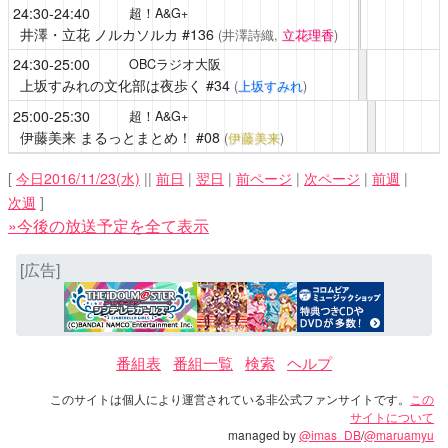
24:30-24:40
超！A&G+
井澤・立花 ノルカソルカ
#136
(井澤詩織,
立花理香
)
24:30-25:00
OBCラジオ大阪
上坂すみれの文化部は夜歩く
#34
(
上坂すみれ
)
25:00-25:30
超！A&G+
伊藤美来 まるっとまとめ！
#08
(
伊藤美来
)
[
今日2016/11/23(水)
||
前日
|
翌日
|
前ページ
|
次ページ
|
前週
|
次週
]
»今後の放送予定を全て表示
[広告]
番組表
番組一覧
検索
ヘルプ
このサイトは個人により運営されている非公式ファンサイトです。
この
サイトについて
managed by
@imas_DB
/
@maruamyu