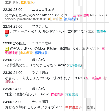
(松田利冴,
松田颯水
)
22:30-23:00
ニコニコ生放送
のぞみとあやかのMog² Kitchen
#29
ゲスト:
三宅麻理恵
http://live.ni
covideo.jp/watch/lv282198042
(
山本希望
,
福原綾香
)
22:54-23:00
フジテレビ
バディーズ～私と大切な仲間たち～ (2016/11/24)
出演:
花澤香
！
菜
23:00ごろ配信
ニコニコ動画
のぞみとあやかのMog² Kitchen
第29回 おまけ放送
ゲスト:
三
￥
宅麻理恵
(
山本希望
,
福原綾香
)
23:00-23:30
超！A&G+
花澤香菜のひとりでできるかな？
#262
(
花澤香菜
)
23:30-24:00
ラジオ関西
ゆきんこ・りえしょんのいちごまみれだよ～
#139
(
五十嵐裕美
,
村
川梨衣
)
23:30-24:00
超！A&G+
竹達・沼倉の初ラジ！
#262
(
竹達彩奈
,
沼倉愛美
)
24:00-25:00
ラジオ関西
おどろき戦隊 モモノキファイブ
#399
(
中村繪里子
, 日笠陽子)