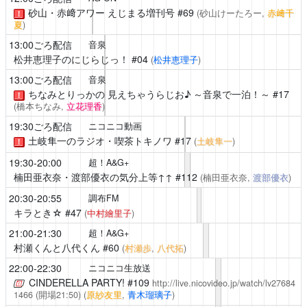
砂山・赤﨑アワー えじまる増刊号
#69
(砂山けーたろー,
赤﨑千
！
夏
)
13:00ごろ配信
音泉
松井恵理子のにじらじっ！
#04
(
松井恵理子
)
13:00ごろ配信
音泉
ちなみとりっかの 見えちゃうらじお♪ ～音泉で一泊！～
#17
！
(橋本ちなみ,
立花理香
)
19:30ごろ配信
ニコニコ動画
土岐隼一のラジオ・喫茶トキノワ
#17
(
土岐隼一
)
！
19:30-20:00
超！A&G+
楠田亜衣奈・渡部優衣の気分上等↑↑
#112
(楠田亜衣奈,
渡部優衣
)
20:30-20:55
調布FM
キラとき☆
#47
(
中村繪里子
)
21:00-21:30
超！A&G+
村瀬くんと八代くん
#60
(
村瀬歩
,
八代拓
)
22:00-22:30
ニコニコ生放送
CINDERELLA PARTY!
#109
http://live.nicovideo.jp/watch/lv27684
1466
(開場21:50)
(
原紗友里
,
青木瑠璃子
)