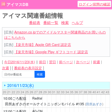
ログイン状態の確認
アイマスDB
アイマス関連番組情報
番組表
番組一覧
検索
ヘルプ
[広告]
Amazon.co.jpでのアイドルマスター関連商品のお買いもの
はこちらから
[広告]
【楽天市場】Apple Gift Card 認定店
[広告]
【楽天市場】Google Play ギフトコード 認定店
[
今日2016/11/23(水)
||
前日
|
翌日
|
前ページ
|
次ページ
|
前週
|
次週
]
[
番組表の表示設定
]
2016/11/23(水)
20
21
22
23
24
25
26
27
28
29
30
31
32
33
34
35
36
37
38
39
40
41
42
43
10:00ごろ配信
Radital
田所あずさのオールナイトニッポンモバイル
#135
(
田所あずさ
)
12:00ごろ配信
AG-ON