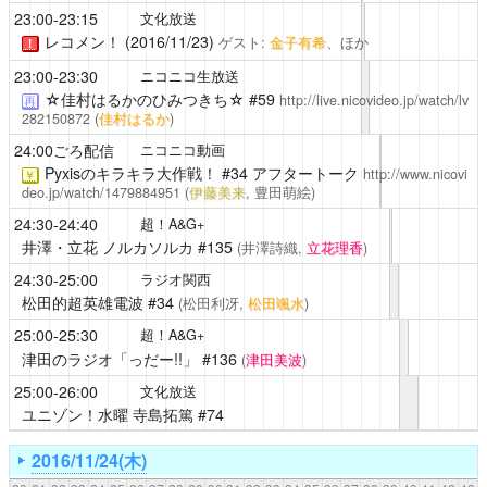
23:00-23:15
文化放送
レコメン！ (2016/11/23)
ゲスト:
金子有希
、ほか
！
23:00-23:30
ニコニコ生放送
☆佳村はるかのひみつきち☆
#59
http://live.nicovideo.jp/watch/lv
再
282150872
(
佳村はるか
)
24:00ごろ配信
ニコニコ動画
Pyxisのキラキラ大作戦！
#34 アフタートーク
http://www.nicovi
￥
deo.jp/watch/1479884951
(
伊藤美来
, 豊田萌絵)
24:30-24:40
超！A&G+
井澤・立花 ノルカソルカ
#135
(井澤詩織,
立花理香
)
24:30-25:00
ラジオ関西
松田的超英雄電波
#34
(松田利冴,
松田颯水
)
25:00-25:30
超！A&G+
津田のラジオ「っだー!!」
#136
(
津田美波
)
25:00-26:00
文化放送
ユニゾン！水曜 寺島拓篤
#74
2016/11/24(木)