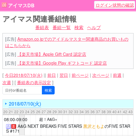
ログイン状態の確認
アイマスDB
アイマス関連番組情報
番組表
番組一覧
検索
ヘルプ
[広告]
Amazon.co.jpでのアイドルマスター関連商品のお買いもの
はこちらから
[広告]
【楽天市場】Apple Gift Card 認定店
[広告]
【楽天市場】Google Play ギフトコード 認定店
[
今日2018/07/10(火)
||
前日
|
翌日
|
前ページ
|
次ページ
|
前週
|
次週
]
[
番組表の表示設定
]
2018/07/10(火)
20
21
22
23
24
25
26
27
28
29
30
31
32
33
34
35
36
37
38
39
40
41
42
43
08:00-09:00
超！A&G+
A&G NEXT BREAKS FIVE STARS
黒沢ともよ
のFIVE STAR
再
！
S #171