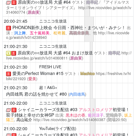
原由実の○○放送局 大盛
#64
ゲスト:
南早紀
/ 『アイドルマス
！
ターミリオンライブ！シアターデイズ』
http://live.nicovideo.jp/watch/lv
314060774
(
原由実
)
20:00-21:45
ニコニコ生放送
PHONON新作上映会
今日雨・西神社・まついが・みナシ！
出
！
演：
渕上舞
、
五十嵐裕美
、
松嵜麗
、
高橋未奈美
、他
http://live.nicovide
o.jp/watch/lv314238940
21:00-21:30
ニコニコ生放送
原由実の○○放送局 大盛
#64 おまけ放送
ゲスト:
南早紀
http://
￥
！
live.nicovideo.jp/watch/lv314060811
(
原由実
)
21:00-21:30
FRESH LIVE
愛美のPerfect Woman
#15
ゲスト：
Machico
https://freshlive.tv/hi
！
biki/221920
(
愛美
)
21:00-21:30
超！A&G+
内田雄馬 君の話を焼かせて
#80
(
内田雄馬
)
21:00-22:00
ニコニコ生放送
シャイニーカラーズ生配信
#03
アルストロメリア
初登場！
！
双子姉妹と幸せの女神SP
出演:
黒木ほの香
,
前川涼子
,
芝崎典子
,
坂上
陽三
,
高山祐介
http://live.nicovideo.jp/watch/lv314060387
(開場20:50)
21:00-22:00
YouTube(ライブ配信)
シャイニーカラーズ生配信
#03
アルストロメリア
初登場！
！