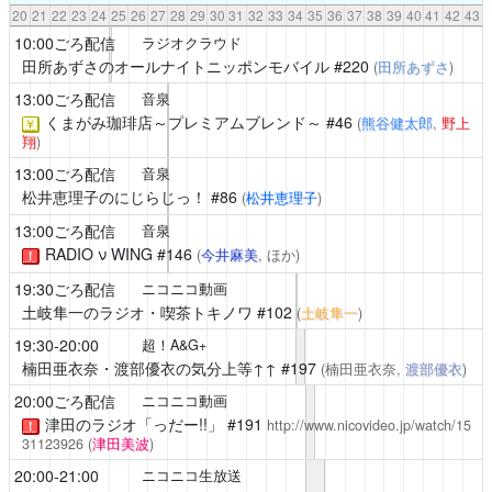
20
21
22
23
24
25
26
27
28
29
30
31
32
33
34
35
36
37
38
39
40
41
42
43
10:00ごろ配信
ラジオクラウド
田所あずさのオールナイトニッポンモバイル
#220
(
田所あずさ
)
13:00ごろ配信
音泉
くまがみ珈琲店～プレミアムブレンド～
#46
(
熊谷健太郎
,
野上
￥
翔
)
13:00ごろ配信
音泉
松井恵理子のにじらじっ！
#86
(
松井恵理子
)
13:00ごろ配信
音泉
RADIO ν WING
#146
(
今井麻美
, ほか)
！
19:30ごろ配信
ニコニコ動画
土岐隼一のラジオ・喫茶トキノワ
#102
(
土岐隼一
)
19:30-20:00
超！A&G+
楠田亜衣奈・渡部優衣の気分上等↑↑
#197
(楠田亜衣奈,
渡部優衣
)
20:00ごろ配信
ニコニコ動画
津田のラジオ「っだー!!」
#191
http://www.nicovideo.jp/watch/15
！
31123926
(
津田美波
)
20:00-21:00
ニコニコ生放送