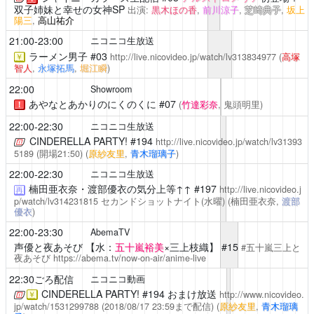
双子姉妹と幸せの女神SP
出演:
黒木ほの香
,
前川涼子
,
芝崎典子
,
坂上
陽三
,
高山祐介
21:00-23:00
ニコニコ生放送
ラーメン男子
#03
http://live.nicovideo.jp/watch/lv313834977
(
高塚
￥
智人
,
永塚拓馬
,
堀江瞬
)
22:00
Showroom
あやなとあかりのにくのくに
#07
(
竹達彩奈
, 鬼頭明里)
！
22:00-22:30
ニコニコ生放送
CINDERELLA PARTY!
#194
http://live.nicovideo.jp/watch/lv31393
5189
(開場21:50)
(
原紗友里
,
青木瑠璃子
)
22:00-22:30
ニコニコ生放送
楠田亜衣奈・渡部優衣の気分上等↑↑
#197
http://live.nicovideo.j
再
p/watch/lv314231815
セカンドショットナイト(水曜)
(楠田亜衣奈,
渡部
優衣
)
22:00-23:30
AbemaTV
声優と夜あそび
【水：
五十嵐裕美
×三上枝織】 #15
#五十嵐三上と
夜あそび
https://abema.tv/now-on-air/anime-live
22:30ごろ配信
ニコニコ動画
CINDERELLA PARTY!
#194 おまけ放送
http://www.nicovideo.
￥
jp/watch/1531299788
(2018/08/17 23:59まで配信)
(
原紗友里
,
青木瑠璃