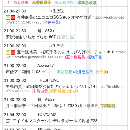
り
、
白石晴香
、
永井真里子
、
丸岡和佳奈
、
涼本あきほ
)
21:00-21:30
ニコニコ生放送
今井麻美のニコニコSSG
#65 オマケ放送
http://live.nicovideo.
￥
！
jp/watch/lv314077985
(
今井麻美
)
21:00-21:30
超！A&G+
安済知佳 いちかばちか
#67
(
安済知佳
)
21:00-22:00
ニコニコ生放送
五十嵐裕美・桜咲千依のあけっぴろげパーティ！
#10
http://l
￥
！
ive.nicovideo.jp/watch/lv314199071
(
五十嵐裕美
,
桜咲千依
)
21:00-22:00
AbemaTV
声優アニ雑団
#108
ゲスト：
諏訪彩花
(
松井恵理子
,
松嵜麗
)
21:30-22:00
FRESH LIVE
中島由貴・武田羅梨沙多胡のかわいいラジオ
#14
https://freshlive.t
v/hibiki/220298
(
中島由貴
,
武田羅梨沙多胡
)
21:30-22:00
超！A&G+
井上麻里奈・下田麻美のIT革命！
#380
(井上麻里奈,
下田麻美
)
21:54-22:00
TOKYO MX
アイドルマスターシンデレラガールズ劇場
#28
21:54-22:00
BS11デジタル