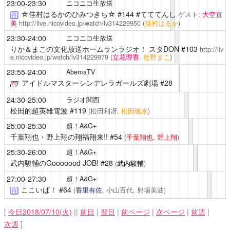
23:00-23:30
ニコニコ生放送
☆佳村はるかのひみつきち☆
#144 #てててんし
ゲスト:
大空直
再
美
http://live.nicovideo.jp/watch/lv314229950
(
佳村はるか
)
23:30-24:00
ニコニコ生放送
りか＆まこの文化放送ホームランラジオ！ スタDON
#103
http://liv
e.nicovideo.jp/watch/lv314229979
(
立花理香
,
杜野まこ
)
23:55-24:00
AbemaTV
アイドルマスターシンデレラガールズ劇場
#28
24:30-25:00
ラジオ関西
松田的超英雄電波
#119
(松田利冴,
松田颯水
)
25:00-25:30
超！A&G+
千葉翔也・野上翔の翔福翔来!!
#54
(
千葉翔也
,
野上翔
)
25:30-26:00
超！A&G+
武内駿輔のGooooood JOB!
#28
(
武内駿輔
)
27:00-27:30
超！A&G+
ここいば！
#64
(
香里有佐
, 小山百代, 射場美波)
再
[
今日2018/07/10(火)
||
前日
|
翌日
|
前ページ
|
次ページ
|
前週
|
次週
]