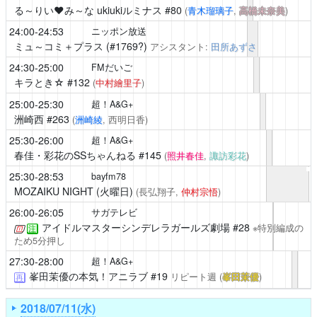
る～りい❤️み～な ukiukiルミナス
#80
(
青木瑠璃子
,
高橋未奈美
)
24:00-24:53
ニッポン放送
ミュ～コミ＋プラス
(#1769?)
アシスタント:
田所あずさ
24:30-25:00
FMだいご
キラとき☆
#132
(
中村繪里子
)
25:00-25:30
超！A&G+
洲崎西
#263
(
洲崎綾
, 西明日香)
25:30-26:00
超！A&G+
春佳・彩花のSSちゃんねる
#145
(
照井春佳
,
諏訪彩花
)
25:30-28:53
bayfm78
MOZAIKU NIGHT (火曜日)
(長弘翔子,
仲村宗悟
)
26:00-26:05
サガテレビ
アイドルマスターシンデレラガールズ劇場
#28
※特別編成の
注
ため5分押し
27:30-28:00
超！A&G+
峯田茉優の本気！アニラブ
#19
リピート週
(
峯田茉優
)
再
2018/07/11(水)