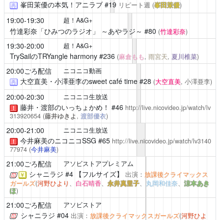
峯田茉優の本気！アニラブ
#19
リピート週
(
峯田茉優
)
再
19:00-19:30
超！A&G+
竹達彩奈「ひみつのラジオ」 ～あやラジ～
#80
(
竹達彩奈
)
19:30-20:00
超！A&G+
TrySailのTRYangle harmony
#236
(
麻倉もも
,
雨宮天
,
夏川椎菜
)
20:00ごろ配信
ニコニコ動画
大空直美・小澤亜李のsweet café time
#28
(
大空直美
, 小澤亜李)
再
20:00-20:30
ニコニコ生放送
藤井・渡部のいっちょかめ！
#46
http://live.nicovideo.jp/watch/lv
！
313920654
(
藤井ゆきよ
,
渡部優衣
)
20:00-21:00
ニコニコ生放送
今井麻美のニコニコSSG
#65
http://live.nicovideo.jp/watch/lv3140
！
77974
(
今井麻美
)
21:00ごろ配信
アソビストアプレミアム
シャニラジ
#4 【フルサイズ】
出演：
放課後クライマックス
￥
ガールズ
(
河野ひより
、
白石晴香
、
永井真里子
、
丸岡和佳奈
、
涼本あき
ほ
)
21:00ごろ配信
アソビストア
シャニラジ
#04
出演：
放課後クライマックスガールズ
(
河野ひよ