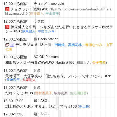
12:00ごろ配信
チョクメ！webradio
チョクラジ！(2期)
#10
https://ani.chokume.com/webradio/kiritani.
！
hirayama.vol10
(
桐谷蝶々
,
平山笑美
)
12:00ごろ配信
ラジ友
伊東健人と中島ヨシキがあなたを夢中にさせるラジオ～ゆめラ
！
ジ～
#40
(
伊東健人
,
中島ヨシキ
)
12:00ごろ配信
響 Radio Station
デレラジ☆
#113
出演：
洲崎綾
、
高橋花林
、
春瀬なつみ
、
山下
再
七海
12:00ごろ配信
AG-ON Premium
和田昌之と金子有希のWADAX Radio
#166
(和田昌之,
金子有希
)
13:00ごろ配信
音泉
天﨑滉平・大塚剛央の「僕たちもう、フレンドですよね？」
#78
(
天﨑滉平
,
大塚剛央
)
13:00ごろ配信
音泉
だれ？らじ
#108
(
野村香菜子
,
駒形友梨
,
角元明日香
)
16:30-17:00
超！A&G+
渕上舞のとりあえずまぁ、話だけでも
#106
(
渕上舞
)
17:00-17:30
超！A&G+