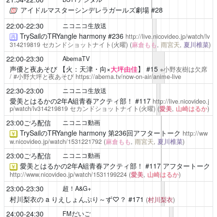
アイドルマスターシンデレラガールズ劇場
#28
22:00-22:30
ニコニコ生放送
TrySailのTRYangle harmony
#236
http://live.nicovideo.jp/watch/lv
再
314219819
セカンドショットナイト(火曜)
(
麻倉もも
,
雨宮天
,
夏川椎菜
)
22:00-23:30
AbemaTV
声優と夜あそび
【火：天津・向×
大坪由佳
】 #15
※小野友樹は欠席
/ #小野大坪と夜あそび
https://abema.tv/now-on-air/anime-live
22:30-23:00
ニコニコ生放送
愛美とはるかの2年A組青春アクティ部！
#117
http://live.nicovideo.j
p/watch/lv314219819
セカンドショットナイト(火曜)
(
愛美
,
山崎はるか
)
23:00ごろ配信
ニコニコ動画
TrySailのTRYangle harmony
第236回アフタートーク
http://ww
￥
w.nicovideo.jp/watch/1531221792
(
麻倉もも
,
雨宮天
,
夏川椎菜
)
23:00ごろ配信
ニコニコ動画
愛美とはるかの2年A組青春アクティ部！
#117 アフタートーク
￥
http://www.nicovideo.jp/watch/1531199224
(
愛美
,
山崎はるか
)
23:00-23:30
超！A&G+
村川梨衣の a りえしょんぷり～ず♡？
#171
(
村川梨衣
)
24:00-24:30
FMだいご