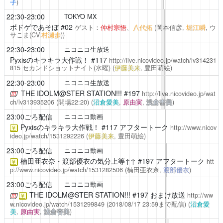
子
)
22:30-23:00
TOKYO MX
ボドゲであそぼ
#02
ゲスト：
仲村宗悟
、
八代拓
(岡本信彦,
堀江瞬
, ウ
サこま(CV.
村瀬歩
))
22:30-23:00
ニコニコ生放送
Pyxisのキラキラ大作戦！
#117
http://live.nicovideo.jp/watch/lv314231
815
セカンドショットナイト(水曜)
(
伊藤美来
, 豊田萌絵)
22:30-23:00
ニコニコ生放送
THE IDOLM@STER STATION!!!
#197
http://live.nicovideo.jp/wat
ch/lv313935206
(開場22:20)
(
沼倉愛美
,
原由実
,
浅倉杏美
)
23:00ごろ配信
ニコニコ動画
Pyxisのキラキラ大作戦！
#117 アフタートーク
http://www.nicov
￥
ideo.jp/watch/1531292226
(
伊藤美来
, 豊田萌絵)
23:00ごろ配信
ニコニコ動画
楠田亜衣奈・渡部優衣の気分上等↑↑
#197 アフタートーク
htt
￥
p://www.nicovideo.jp/watch/1531282506
(楠田亜衣奈,
渡部優衣
)
23:00ごろ配信
ニコニコ動画
THE IDOLM@STER STATION!!!
#197 おまけ放送
http://ww
￥
w.nicovideo.jp/watch/1531299849
(2018/08/17 23:59まで配信)
(
沼倉愛
美
,
原由実
,
浅倉杏美
)