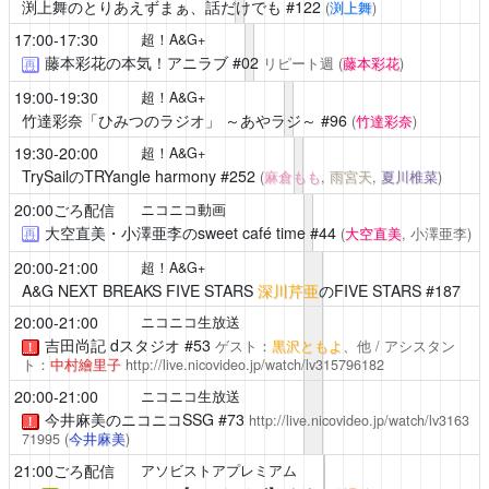
渕上舞のとりあえずまぁ、話だけでも
#122
(
渕上舞
)
17:00-17:30
超！A&G+
藤本彩花の本気！アニラブ
#02
リピート週
(
藤本彩花
)
再
19:00-19:30
超！A&G+
竹達彩奈「ひみつのラジオ」 ～あやラジ～
#96
(
竹達彩奈
)
19:30-20:00
超！A&G+
TrySailのTRYangle harmony
#252
(
麻倉もも
,
雨宮天
,
夏川椎菜
)
20:00ごろ配信
ニコニコ動画
大空直美・小澤亜李のsweet café time
#44
(
大空直美
, 小澤亜李)
再
20:00-21:00
超！A&G+
A&G NEXT BREAKS FIVE STARS
深川芹亜
のFIVE STARS #187
20:00-21:00
ニコニコ生放送
吉田尚記 dスタジオ
#53
ゲスト：
黒沢ともよ
、他 / アシスタン
！
ト：
中村繪里子
http://live.nicovideo.jp/watch/lv315796182
20:00-21:00
ニコニコ生放送
今井麻美のニコニコSSG
#73
http://live.nicovideo.jp/watch/lv3163
！
71995
(
今井麻美
)
21:00ごろ配信
アソビストアプレミアム