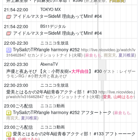
井上麻里奈・下田麻美のIT革命！
#396
(井上麻里奈,
下田麻美
)
21:54-22:00
TOKYO MX
アイドルマスターSideM 理由あってMini!
#04
21:54-22:00
BS11デジタル
アイドルマスターSideM 理由あってMini!
#04
22:00-22:30
ニコニコ生放送
TrySailのTRYangle harmony
#252
http://live.nicovideo.jp/watch/lv
再
316462847
セカンドショットナイト(火曜)
(
麻倉もも
,
雨宮天
,
夏川椎菜
)
22:00-23:30
AbemaTV
声優と夜あそび
【火：小野友樹×
大坪由佳
】 #30
ゲスト：レイザー
ラモンRG / #小野大坪と夜あそび
22:30-23:00
ニコニコ生放送
愛美とはるかの2年A組青春アクティ部！
#133
http://live.nicovideo.j
p/watch/lv316462847
セカンドショットナイト(火曜)
(
愛美
,
山崎はるか
)
23:00ごろ配信
ニコニコ動画
TrySailのTRYangle harmony
#252 アフタートーク
(
麻倉もも
,
￥
雨宮天
,
夏川椎菜
)
23:00ごろ配信
ニコニコ動画
愛美とはるかの2年A組青春アクティ部！
#133 アフトーーーク
￥
(
愛美
,
山崎はるか
)