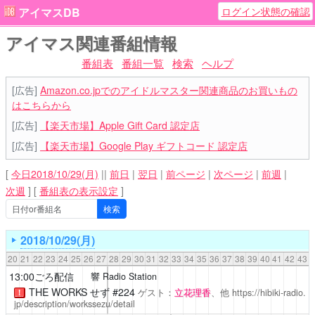
ログイン状態の確認
アイマスDB
アイマス関連番組情報
番組表
番組一覧
検索
ヘルプ
[広告]
Amazon.co.jpでのアイドルマスター関連商品のお買いもの
はこちらから
[広告]
【楽天市場】Apple Gift Card 認定店
[広告]
【楽天市場】Google Play ギフトコード 認定店
[
今日2018/10/29(月)
||
前日
|
翌日
|
前ページ
|
次ページ
|
前週
|
次週
]
[
番組表の表示設定
]
2018/10/29(月)
20
21
22
23
24
25
26
27
28
29
30
31
32
33
34
35
36
37
38
39
40
41
42
43
13:00ごろ配信
響 Radio Station
THE WORKS せず #224
ゲスト：
立花理香
、他
https://hibiki-radio.
！
jp/description/workssezu/detail