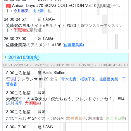
Anison Days #70 SONG COLLECTION Vol.10(総集編)
ゲス
！
ト：
今井麻美
、
渕上舞
、他
24:00-24:57
超！A&G+
鷲崎健のヨルナイト×ヨルナイト
#533
月曜マンスリーアシスタン
ト：
千葉翔也
(最終週)
26:30-27:00
超！A&G+
佐藤亜美菜のアミメン！
#135
(
佐藤亜美菜
)
2018/10/30(火)
20
21
22
23
24
25
26
27
28
29
30
31
32
33
34
35
36
37
38
39
40
41
42
43
12:00ごろ配信
響 Radio Station
デレラジ☆
#129
出演：
青木志貴
、
桜咲千依
、
佐藤亜美菜
、
千
再
菅春香
13:00ごろ配信
音泉
天﨑滉平・大塚剛央の「僕たちもう、フレンドですよね？」
#94
(
天﨑滉平
,
大塚剛央
)
13:00ごろ配信
音泉
だれ？らじ
#124
ゲスト：MoeMi
(
野村香菜子
,
駒形友梨
,
角元明日香
)
16:30-17:00
超！A&G+