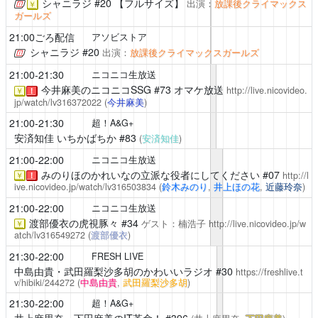
シャニラジ
#20 【フルサイズ】
出演：
放課後クライマックス
￥
ガールズ
21:00ごろ配信
アソビストア
シャニラジ
#20
出演：
放課後クライマックスガールズ
21:00-21:30
ニコニコ生放送
今井麻美のニコニコSSG
#73 オマケ放送
http://live.nicovideo.
￥
！
jp/watch/lv316372022
(
今井麻美
)
21:00-21:30
超！A&G+
安済知佳 いちかばちか
#83
(
安済知佳
)
21:00-22:00
ニコニコ生放送
みのりほのかれいなの立派な役者にしてください
#07
http://l
￥
！
ive.nicovideo.jp/watch/lv316503834
(
鈴木みのり
,
井上ほの花
,
近藤玲奈
)
21:00-22:00
ニコニコ生放送
渡部優衣の虎視豚々
#34
ゲスト：楠浩子
http://live.nicovideo.jp/w
￥
atch/lv316549272
(
渡部優衣
)
21:30-22:00
FRESH LIVE
中島由貴・武田羅梨沙多胡のかわいいラジオ
#30
https://freshlive.t
v/hibiki/244272
(
中島由貴
,
武田羅梨沙多胡
)
21:30-22:00
超！A&G+