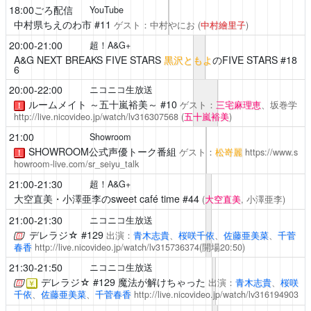
18:00ごろ配信
YouTube
中村県ちえのわ市
#11
ゲスト：中村やにお
(
中村繪里子
)
20:00-21:00
超！A&G+
A&G NEXT BREAKS FIVE STARS
黒沢ともよ
のFIVE STARS #18
6
20:00-22:00
ニコニコ生放送
ルームメイト ～五十嵐裕美～
#10
ゲスト：
三宅麻理恵
、坂巻学
！
http://live.nicovideo.jp/watch/lv316307568
(
五十嵐裕美
)
21:00
Showroom
SHOWROOM公式声優トーク番組
ゲスト：
松嵜麗
https://www.s
！
howroom-live.com/sr_seiyu_talk
21:00-21:30
超！A&G+
大空直美・小澤亜李のsweet café time
#44
(
大空直美
, 小澤亜李)
21:00-21:30
ニコニコ生放送
デレラジ☆
#129
出演：
青木志貴
、
桜咲千依
、
佐藤亜美菜
、
千菅
春香
http://live.nicovideo.jp/watch/lv315736374
(開場20:50)
21:30-21:50
ニコニコ生放送
デレラジ☆
#129 魔法が解けちゃった
出演：
青木志貴
、
桜咲
￥
千依
、
佐藤亜美菜
、
千菅春香
http://live.nicovideo.jp/watch/lv316194903