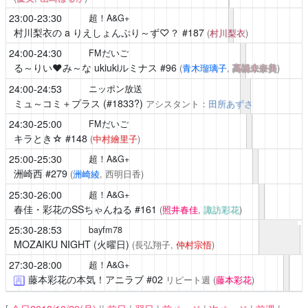
23:00-23:30
超！A&G+
村川梨衣の a りえしょんぷり～ず♡？
#187
(
村川梨衣
)
24:00-24:30
FMだいご
る～りい❤️み～な ukiukiルミナス
#96
(
青木瑠璃子
,
高橋未奈美
)
24:00-24:53
ニッポン放送
ミュ～コミ＋プラス
(#1833?)
アシスタント：
田所あずさ
24:30-25:00
FMだいご
キラとき☆
#148
(
中村繪里子
)
25:00-25:30
超！A&G+
洲崎西
#279
(
洲崎綾
, 西明日香)
25:30-26:00
超！A&G+
春佳・彩花のSSちゃんねる
#161
(
照井春佳
,
諏訪彩花
)
25:30-28:53
bayfm78
MOZAIKU NIGHT (火曜日)
(長弘翔子,
仲村宗悟
)
27:30-28:00
超！A&G+
藤本彩花の本気！アニラブ
#02
リピート週
(
藤本彩花
)
再