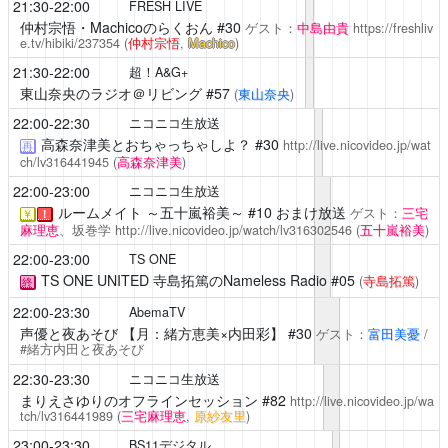
21:30-22:00
FRESH LIVE
仲村宗悟・Machicoのらくおん
#30
ゲスト：
中島由貴
https://freshliv
e.tv/hibiki/237354
(
仲村宗悟
,
Machico
)
21:30-22:00
超！A&G+
東山奈央のラジオ＠リビング
#57
(
東山奈央
)
22:00-22:30
ニコニコ生放送
高森奈津美とおちゃっちゃしよ？
#30
http://live.nicovideo.jp/wat
再
ch/lv316441945
(
高森奈津美
)
22:00-23:00
ニコニコ生放送
ルームメイト ～五十嵐裕美～
#10 おまけ放送
ゲスト：
三宅
￥
！
麻理恵
、坂巻学
http://live.nicovideo.jp/watch/lv316302546
(
五十嵐裕美
)
22:00-23:00
TS ONE
TS ONE UNITED 寺島拓篤のNameless Radio
#05
(
寺島拓篤
)
終
22:00-23:30
AbemaTV
声優と夜あそび
【月：緒方恵美×内田彩】 #30
ゲスト：
富田美憂
/
#緒方内田と夜あそび
22:30-23:30
ニコニコ生放送
まりえさゆりのオフラインセッション
#82
http://live.nicovideo.jp/wa
tch/lv316441989
(
三宅麻理恵
,
原紗友里
)
23:00-23:30
BS11デジタル