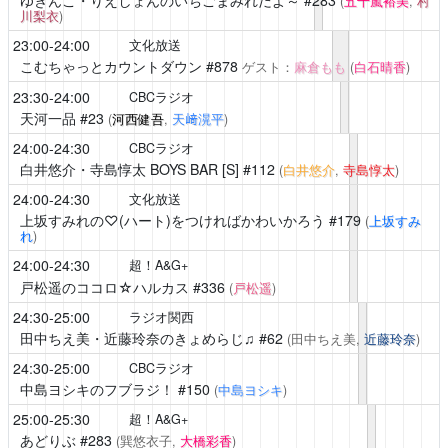
ゆきんこ・りえしょんのいちごまみれだよ～
#283
(
五十嵐裕美
,
村
川梨衣
)
23:00-24:00
文化放送
こむちゃっとカウントダウン
#878
ゲスト：
麻倉もも
(
白石晴香
)
23:30-24:00
CBCラジオ
天河一品
#23
(
河西健吾
,
天﨑滉平
)
24:00-24:30
CBCラジオ
白井悠介・寺島惇太 BOYS BAR [S]
#112
(
白井悠介
,
寺島惇太
)
24:00-24:30
文化放送
上坂すみれの♡(ハート)をつければかわいかろう
#179
(
上坂すみ
れ
)
24:00-24:30
超！A&G+
戸松遥のココロ☆ハルカス
#336
(
戸松遥
)
24:30-25:00
ラジオ関西
田中ちえ美・近藤玲奈のきょめらじ♫
#62
(田中ちえ美,
近藤玲奈
)
24:30-25:00
CBCラジオ
中島ヨシキのフブラジ！
#150
(
中島ヨシキ
)
25:00-25:30
超！A&G+
あどりぶ
#283
(巽悠衣子,
大橋彩香
)