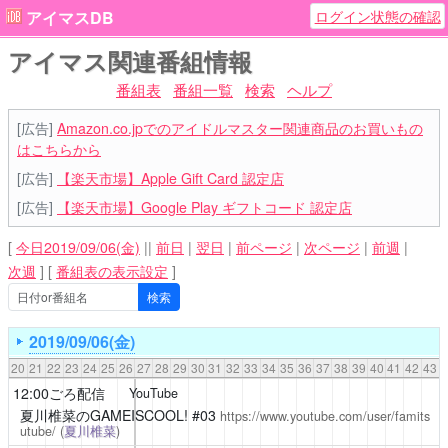
ログイン状態の確認
アイマスDB
アイマス関連番組情報
番組表
番組一覧
検索
ヘルプ
[広告]
Amazon.co.jpでのアイドルマスター関連商品のお買いもの
はこちらから
[広告]
【楽天市場】Apple Gift Card 認定店
[広告]
【楽天市場】Google Play ギフトコード 認定店
[
今日2019/09/06(金)
||
前日
|
翌日
|
前ページ
|
次ページ
|
前週
|
次週
]
[
番組表の表示設定
]
2019/09/06(金)
20
21
22
23
24
25
26
27
28
29
30
31
32
33
34
35
36
37
38
39
40
41
42
43
12:00ごろ配信
YouTube
夏川椎菜のGAMEISCOOL!
#03
https://www.youtube.com/user/famits
utube/
(
夏川椎菜
)