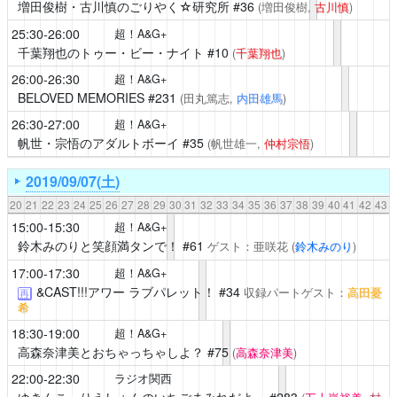
増田俊樹・古川慎のごりやく☆研究所
#36
(増田俊樹,
古川慎
)
25:30-26:00
超！A&G+
千葉翔也のトゥー・ビー・ナイト
#10
(
千葉翔也
)
26:00-26:30
超！A&G+
BELOVED MEMORIES
#231
(田丸篤志,
内田雄馬
)
26:30-27:00
超！A&G+
帆世・宗悟のアダルトボーイ
#35
(帆世雄一,
仲村宗悟
)
2019/09/07(土)
20
21
22
23
24
25
26
27
28
29
30
31
32
33
34
35
36
37
38
39
40
41
42
43
15:00-15:30
超！A&G+
鈴木みのりと笑顔満タンで！
#61
ゲスト：亜咲花
(
鈴木みのり
)
17:00-17:30
超！A&G+
&CAST!!!アワー ラブパレット！
#34
収録パートゲスト：
高田憂
再
希
18:30-19:00
超！A&G+
高森奈津美とおちゃっちゃしよ？
#75
(
高森奈津美
)
22:00-22:30
ラジオ関西