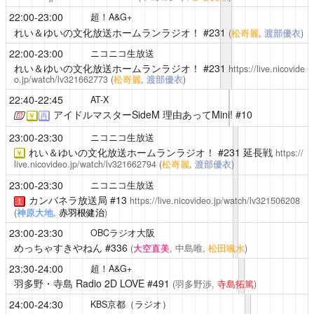
22:00-23:00
超！A&G+
れい＆ゆいの文化放送ホームランラジオ！
#231
(
松嵜麗
,
渡部優衣
)
22:00-23:00
ニコニコ生放送
れい＆ゆいの文化放送ホームランラジオ！
#231
https://live.nicovide
o.jp/watch/lv321662773
(
松嵜麗
,
渡部優衣
)
22:40-22:45
AT-X
アイドルマスターSideM 理由あってMini!
#10
￥
再
23:00-23:30
ニコニコ生放送
れい＆ゆいの文化放送ホームランラジオ！
#231 延長戦
https://
￥
live.nicovideo.jp/watch/lv321662794
(
松嵜麗
,
渡部優衣
)
23:00-23:30
ニコニコ生放送
カンバネラ放送局
#13
https://live.nicovideo.jp/watch/lv321506208
！
(
神原大地
,
赤羽根健治
)
23:00-23:30
OBCラジオ大阪
めっちゃすきやねん
#336
(
大空直美
, 中島唯,
松田颯水
)
23:30-24:00
超！A&G+
羽多野・寺島 Radio 2D LOVE
#491
(羽多野渉,
寺島拓篤
)
24:00-24:30
KBS京都（ラジオ）