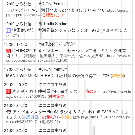
12:00ごろ配信
AG-ON Premium
ラジオどっとあい 河野ひよりのひよりびより☀
#10
https://agonp.j
p/programs/view/178
(
河野ひより
)
12:00ごろ配信
響 Radio Station
津田健次郎・大河元気のジョシ禁ラジオ!!
#73
(津田健次郎, 大
再
河元気)
13:30-14:30
YouTube(ライブ配信)
CEDEC2019 メインホール・セッション中継「ミリシタ運営
！
術！！」
講演者：池田早人、保科一成、佐々木克(BNSI)
https://www.y
outube.com/watch?v=UuxTiY7LNS0
17:00ごろ配信
AG-ON Premium
MAN TWO MONTH RADIO 狩野翔の仮免取得中！
#06
(
狩野翔
)
20:00-20:30
ニコニコ生放送
めんそ～れ！仲村屋
#46 前半
ゲスト：
濱健人
https://live.nicovide
！
o.jp/watch/lv321506130
(
仲村宗悟
)
21:00-21:30
ニコニコ生放送
アイドルマスターSideM ラジオ 315プロNight!
#226
MC: もふ
もふえん(
矢野奨吾
,
古畑恵介
) ※
村瀬歩
はお休み
https://live.nicovideo.jp/
watch/lv321670471
(開場20:50)
21:00-22:00
ニコニコ生放送