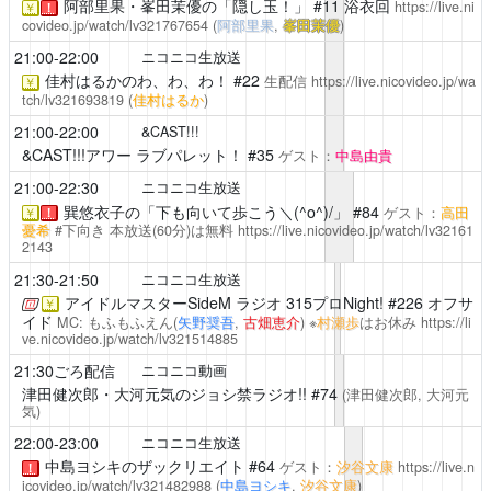
阿部里果・峯田茉優の「隠し玉！」
#11 浴衣回
https://live.ni
￥
！
covideo.jp/watch/lv321767654
(
阿部里果
,
峯田茉優
)
21:00-22:00
ニコニコ生放送
佳村はるかのわ、わ、わ！
#22
生配信
https://live.nicovideo.jp/wa
￥
tch/lv321693819
(
佳村はるか
)
21:00-22:00
&CAST!!!
&CAST!!!アワー ラブパレット！
#35
ゲスト：
中島由貴
21:00-22:30
ニコニコ生放送
巽悠衣子の「下も向いて歩こう＼(^o^)/」 #84
ゲスト：
高田
￥
！
憂希
#下向き
本放送(60分)は無料
https://live.nicovideo.jp/watch/lv32161
2143
21:30-21:50
ニコニコ生放送
アイドルマスターSideM ラジオ 315プロNight!
#226 オフサ
￥
イド
MC: もふもふえん(
矢野奨吾
,
古畑恵介
) ※
村瀬歩
はお休み
https://li
ve.nicovideo.jp/watch/lv321514885
21:30ごろ配信
ニコニコ動画
津田健次郎・大河元気のジョシ禁ラジオ!!
#74
(津田健次郎, 大河元
気)
22:00-23:00
ニコニコ生放送
中島ヨシキのザックリエイト
#64
ゲスト：
汐谷文康
https://live.n
！
icovideo.jp/watch/lv321482988
(
中島ヨシキ
,
汐谷文康
)