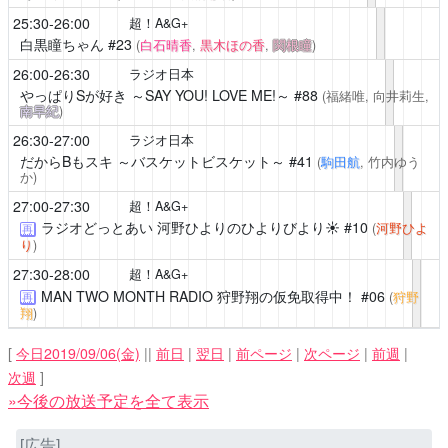
25:30-26:00
超！A&G+
白黒瞳ちゃん
#23
(
白石晴香
,
黒木ほの香
,
関根瞳
)
26:00-26:30
ラジオ日本
やっぱりSが好き ～SAY YOU! LOVE ME!～
#88
(福緒唯, 向井莉生,
南早紀
)
26:30-27:00
ラジオ日本
だからBもスキ ～バスケットビスケット～
#41
(
駒田航
, 竹内ゆう
か)
27:00-27:30
超！A&G+
ラジオどっとあい 河野ひよりのひよりびより☀
#10
(
河野ひよ
再
り
)
27:30-28:00
超！A&G+
MAN TWO MONTH RADIO 狩野翔の仮免取得中！
#06
(
狩野
再
翔
)
[
今日2019/09/06(金)
||
前日
|
翌日
|
前ページ
|
次ページ
|
前週
|
次週
]
»今後の放送予定を全て表示
[広告]