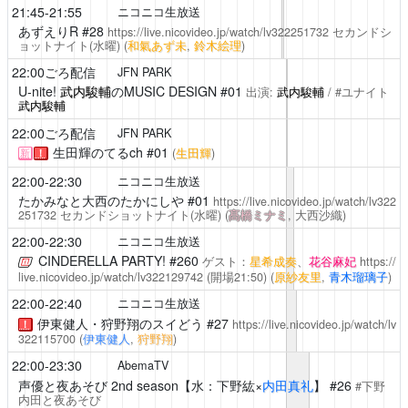
21:45-21:55
ニコニコ生放送
あずえりR
#28
https://live.nicovideo.jp/watch/lv322251732
セカンドシ
ョットナイト(水曜)
(
和氣あず未
,
鈴木絵理
)
22:00ごろ配信
JFN PARK
U-nite!
武内駿輔
のMUSIC DESIGN #01
出演:
武内駿輔
/ #ユナイト
武内駿輔
22:00ごろ配信
JFN PARK
生田輝のてるch
#01
(
生田輝
)
新
！
22:00-22:30
ニコニコ生放送
たかみなと大西のたかにしや
#01
https://live.nicovideo.jp/watch/lv322
251732
セカンドショットナイト(水曜)
(
髙橋ミナミ
, 大西沙織)
22:00-22:30
ニコニコ生放送
CINDERELLA PARTY!
#260
ゲスト：
星希成奏
、
花谷麻妃
https://
live.nicovideo.jp/watch/lv322129742
(開場21:50)
(
原紗友里
,
青木瑠璃子
)
22:00-22:40
ニコニコ生放送
伊東健人・狩野翔のスイどう
#27
https://live.nicovideo.jp/watch/lv
！
322115700
(
伊東健人
,
狩野翔
)
22:00-23:30
AbemaTV
声優と夜あそび
2nd season【水：下野紘×
内田真礼
】 #26
#下野
内田と夜あそび