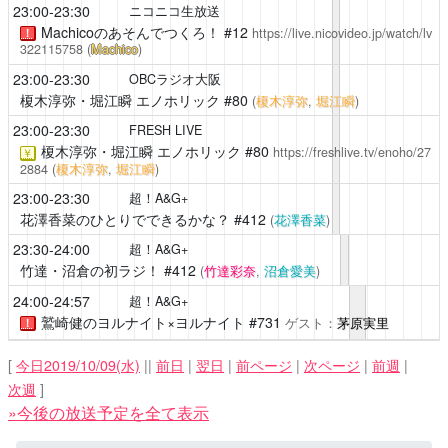
23:00-23:30
ニコニコ生放送
Machicoのあそんでつくろ！
#12
https://live.nicovideo.jp/watch/lv
！
322115758
(
Machico
)
23:00-23:30
OBCラジオ大阪
榎木淳弥・堀江瞬 エノホリック
#80
(
榎木淳弥
,
堀江瞬
)
23:00-23:30
FRESH LIVE
榎木淳弥・堀江瞬 エノホリック
#80
https://freshlive.tv/enoho/27
￥
2884
(
榎木淳弥
,
堀江瞬
)
23:00-23:30
超！A&G+
花澤香菜のひとりでできるかな？
#412
(
花澤香菜
)
23:30-24:00
超！A&G+
竹達・沼倉の初ラジ！
#412
(
竹達彩奈
,
沼倉愛美
)
24:00-24:57
超！A&G+
鷲崎健のヨルナイト×ヨルナイト
#731
ゲスト：
茅原実里
！
[
今日2019/10/09(水)
||
前日
|
翌日
|
前ページ
|
次ページ
|
前週
|
次週
]
»今後の放送予定を全て表示