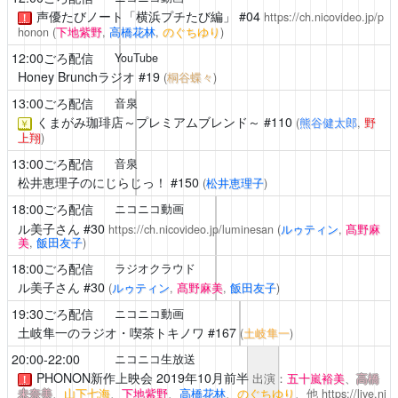
声優たびノート「横浜プチたび編」
#04
https://ch.nicovideo.jp/p
！
honon
(
下地紫野
,
高橋花林
,
のぐちゆり
)
12:00ごろ配信
YouTube
Honey Brunchラジオ
#19
(
桐谷蝶々
)
13:00ごろ配信
音泉
くまがみ珈琲店～プレミアムブレンド～
#110
(
熊谷健太郎
,
野
￥
上翔
)
13:00ごろ配信
音泉
松井恵理子のにじらじっ！
#150
(
松井恵理子
)
18:00ごろ配信
ニコニコ動画
ル美子さん
#30
https://ch.nicovideo.jp/luminesan
(
ルゥティン
,
髙野麻
美
,
飯田友子
)
18:00ごろ配信
ラジオクラウド
ル美子さん
#30
(
ルゥティン
,
髙野麻美
,
飯田友子
)
19:30ごろ配信
ニコニコ動画
土岐隼一のラジオ・喫茶トキノワ
#167
(
土岐隼一
)
20:00-22:00
ニコニコ生放送
PHONON新作上映会
2019年10月前半
出演：
五十嵐裕美
、
高橋
！
未奈美
、
山下七海
、
下地紫野
、
高橋花林
、
のぐちゆり
、他
https://live.ni