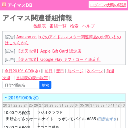
ログイン状態の確認
アイマスDB
アイマス関連番組情報
番組表
番組一覧
検索
ヘルプ
[広告]
Amazon.co.jpでのアイドルマスター関連商品のお買いもの
はこちらから
[広告]
【楽天市場】Apple Gift Card 認定店
[広告]
【楽天市場】Google Play ギフトコード 認定店
[
今日2019/10/09(水)
||
前日
|
翌日
|
前ページ
|
次ページ
|
前週
|
次週
]
[
番組表の表示設定
]
2019/10/09(水)
20
21
22
23
24
25
26
27
28
29
30
31
32
33
34
35
36
37
38
39
40
41
42
43
10:00ごろ配信
ラジオクラウド
田所あずさのオールナイトニッポンモバイル
#285
(
田所あずさ
)
12:00ごろ配信
ニコニコ動画