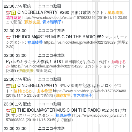
22:30ごろ配信
ニコニコ動画
CINDERELLA PARTY!
#260 おまけ放送
ゲスト：
星希成奏
、
￥
花谷麻妃
https://www.nicovideo.jp/watch/1570623249
(2019/11/16 23:59
まで配信)
(
原紗友里
,
青木瑠璃子
)
22:30-23:00
ニコニコ生放送
THE IDOLM@STER MUSIC ON THE RADIO
#52
マンスリーア
シスタント:
福原綾香
https://live.nicovideo.jp/watch/lv322129629
(開場2
2:20)
22:30-23:00
ニコニコ生放送
Pyxisのキラキラ大作戦！
#181
豊田萌絵がお休み、代打：
山崎はる
か
https://live.nicovideo.jp/watch/lv322134228
セカンドショットナイト
(水曜)
(
伊藤美来
, 豊田萌絵)
22:30ごろ配信
ニコニコ動画
CINDERELLA PARTY!
デレパ5周年記念 はわいロケ
ゲス
￥
ト：
佳村はるか
、
山本希望
https://www.nicovideo.jp/watch/1570623483
(2019/11/15 23:59まで配信)
(
原紗友里
,
青木瑠璃子
)
23:00ごろ配信
ニコニコ動画
THE IDOLM@STER MUSIC ON THE RADIO
#52 おまけ放
￥
送
マンスリーアシスタント:
福原綾香
https://www.nicovideo.jp/watch/1
570608303
(2019/11/16 23:59まで配信)
23:00-23:30
ニコニコ生放送