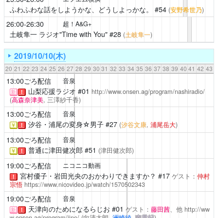
ふわふわな話をしようかな、どうしよっかな。
#54
(
安野希世乃
)
26:00-26:30
超！A&G+
土岐隼一 ラジオ"Time with You"
#28
(
土岐隼一
)
2019/10/10(木)
20
21
22
23
24
25
26
27
28
29
30
31
32
33
34
35
36
37
38
39
40
41
42
43
13:00ごろ配信
音泉
山梨応援ラジオ
#01
http://www.onsen.ag/program/nashiradio/
新
！
(
高森奈津美
, 三澤紗千香)
13:00ごろ配信
音泉
汐谷・浦尾の変身☆男子
#27
(
汐谷文康
,
浦尾岳大
)
￥
！
13:00ごろ配信
音泉
普通に津田健次郎
#51
(津田健次郎)
￥
！
19:00ごろ配信
ニコニコ動画
宮村優子・岩田光央のおかわりできますか？ #17
ゲスト：
仲村
！
宗悟
https://www.nicovideo.jp/watch/1570502343
19:00ごろ配信
音泉
天津向のためになるらじお
#01
ゲスト：
藤田茜
、他
http://ww
新
！
w.onsen.ag/program/iine/
(向清太朗,
洲崎綾
,
南早紀
)