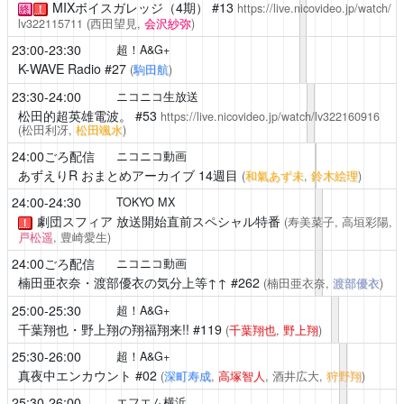
MIXボイスガレッジ（4期）
#13
https://live.nicovideo.jp/watch/
終
！
lv322115711
(西田望見,
会沢紗弥
)
23:00-23:30
超！A&G+
K-WAVE Radio
#27
(
駒田航
)
23:30-24:00
ニコニコ生放送
松田的超英雄電波。
#53
https://live.nicovideo.jp/watch/lv322160916
(松田利冴,
松田颯水
)
24:00ごろ配信
ニコニコ動画
あずえりR
おまとめアーカイブ 14週目
(
和氣あず未
,
鈴木絵理
)
24:00-24:30
TOKYO MX
劇団スフィア
放送開始直前スペシャル特番
(寿美菜子, 高垣彩陽,
！
戸松遥
, 豊崎愛生)
24:00ごろ配信
ニコニコ動画
楠田亜衣奈・渡部優衣の気分上等↑↑
#262
(楠田亜衣奈,
渡部優衣
)
25:00-25:30
超！A&G+
千葉翔也・野上翔の翔福翔来!!
#119
(
千葉翔也
,
野上翔
)
25:30-26:00
超！A&G+
真夜中エンカウント
#02
(
深町寿成
,
高塚智人
, 酒井広大,
狩野翔
)
25:30-26:00
エフエム横浜