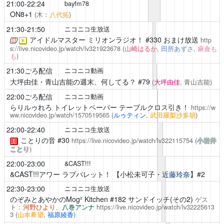
21:00-22:24
bayfm78
ON8+1
(木：
八代拓
)
21:30-21:50
ニコニコ生放送
アイドルマスター ミリオンラジオ！
#330 おまけ放送
http
￥
s://live.nicovideo.jp/watch/lv321923678
(
山崎はるか
,
田所あずさ
,
麻倉も
も
)
21:30ごろ配信
ニコニコ動画
大坪由佳・青山吉能の週末、何してる？
#79
(
大坪由佳
, 青山吉能)
22:00ごろ配信
ニコニコ動画
らりルゥれろ
トイレットペーパー テーブルクロス引き！
https://w
ww.nicovideo.jp/watch/1570519565
(
ルゥティン
,
武田羅梨沙多胡
)
22:00-22:40
ニコニコ生放送
ことりの音
#30
https://live.nicovideo.jp/watch/lv322115754
(
小岩井
！
ことり
)
22:00-23:00
&CAST!!!
&CAST!!!アワー ラブパレット！
【小松未可子・
近藤玲奈
】#2
22:30-23:00
ニコニコ生放送
のぞみとあやかのMog² Kitchen
#182 サンドイッチ(その2)
ゲス
ト：
河野ひより
、
八巻アンナ
https://live.nicovideo.jp/watch/lv32225613
3
(
山本希望
,
福原綾香
)