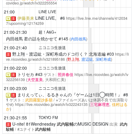
covideo.jp/watch/lv322255554
21:00
LINE LIVE
伊藤美来
LINE LIVE。 #6
https://live.line.me/channels/412034
￥
！
7/upcoming/12174259
21:00-21:30
超！A&G+
内田雄馬 君の話を焼かせて
#145
(
内田雄馬
)
21:00-21:40
ニコニコ生放送
野上翔・渡辺紘・深町寿成のドコ行く？
北海道編 #03
https://li
！
ve.nicovideo.jp/watch/lv321895186
(
野上翔
,
渡辺紘
,
深町寿成
)
21:00-22:00
ニコニコ生放送
トリセカ
#43
ゲスト:
照井春佳
https://live.nicovideo.jp/watch/lv
￥
！
322256139
(
大空直美
, 大和田仁美)
21:00-23:00
ニコニコ生放送
まりえってぃ、るるきゃんの『ゲームは1日◯時間！』
#8
￥
！
1
ゲスト：
武田羅梨沙多胡
/ ※ファイルーズあいは体調不良で出演取り
やめ
https://live.nicovideo.jp/watch/lv322243135
(
三宅麻理恵
,
佳村はる
か
)
21:30-21:55
TOKYO FM
U-nite!
81Wendnesday
武内駿輔
のMUSIC DESIGN
出演:
武内
！
駿輔
/ #ユナイト
武内駿輔