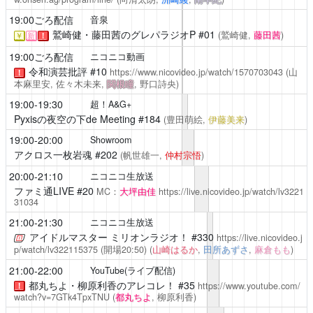
19:00ごろ配信
音泉
鷲崎健・藤田茜のグレパラジオP
#01
(鷲崎健,
藤田茜
)
￥
新
！
19:00ごろ配信
ニコニコ動画
令和演芸批評
#10
https://www.nicovideo.jp/watch/1570703043
(山
！
本麻里安, 佐々木未来,
関根瞳
, 野口詩央)
19:00-19:30
超！A&G+
Pyxisの夜空の下de Meeting
#184
(豊田萌絵,
伊藤美来
)
19:00-20:00
Showroom
アクロス一枚岩魂
#202
(帆世雄一,
仲村宗悟
)
20:00-21:10
ニコニコ生放送
ファミ通LIVE
#20
MC：
大坪由佳
https://live.nicovideo.jp/watch/lv3221
31034
21:00-21:30
ニコニコ生放送
アイドルマスター ミリオンラジオ！
#330
https://live.nicovideo.j
p/watch/lv322115375
(開場20:50)
(
山崎はるか
,
田所あずさ
,
麻倉もも
)
21:00-22:00
YouTube(ライブ配信)
都丸ちよ・柳原利香のアレコレ！
#35
https://www.youtube.com/
！
watch?v=7GTk4TpxTNU
(
都丸ちよ
, 柳原利香)