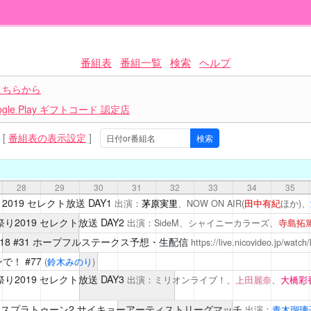
番組表
番組一覧
検索
ヘルプ
こちらから
le Play ギフトコード 認定店
[
番組表の表示設定
]
28
29
30
31
32
33
34
35
019
セレクト放送 DAY1
出演：
茅原実里
、NOW ON AIR(
田中有紀
ほか)、
り2019
セレクト放送 DAY2
出演：SideM、シャイニーカラーズ、
寺島拓
18
#31 ホープフルステークス予想・生配信
https://live.nicovideo.jp/watc
ンで！
#77
(
鈴木みのり
)
り2019
セレクト放送 DAY3
出演：ミリオンライブ！、
上田麗奈
、
大橋彩
スプラトゥーン2 サイキョーアーティストリーグマッチ
出演：
青木瑠璃