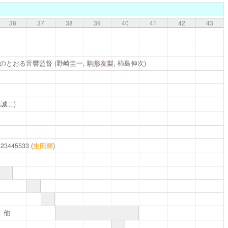
36
37
38
39
40
41
42
43
のとおる音響監督
(野崎圭一,
駒形友梨
, 柿島伸次)
田誠二)
lv323445533
(
生田輝
)
、他