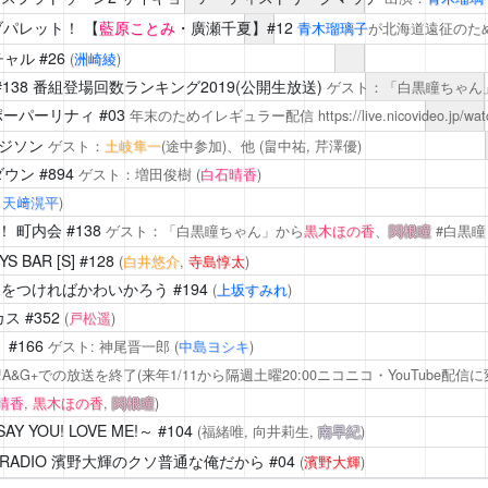
ラブパレット！
【
藍原ことみ
・廣瀬千夏】#12
青木瑠璃子
が北海道遠征のた
チャル
#26
(
洲崎綾
)
#138 番組登場回数ランキング2019(公開生放送)
ゲスト：「白黒瞳ちゃん
ポーパーリナィ
#03
年末のためイレギュラー配信
https://live.nicovideo.jp/w
 エジソン
ゲスト：
土岐隼一
(途中参加)、他
(畠中祐,
芹澤優
)
ダウン
#894
ゲスト：増田俊樹
(
白石晴香
)
,
天﨑滉平
)
！
町内会 #138
ゲスト：「白黒瞳ちゃん」から
黒木ほの香
、
関根瞳
#白黒瞳
BAR [S]
#128
(
白井悠介
,
寺島惇太
)
)をつければかわいかろう
#194
(
上坂すみれ
)
カス
#352
(
戸松遥
)
！
#166
ゲスト: 神尾晋一郎
(
中島ヨシキ
)
A&G+での放送を終了(来年1/11から隔週土曜20:00ニコニコ・YouTube配信に
晴香
,
黒木ほの香
,
関根瞳
)
 YOU! LOVE ME!～
#104
(福緒唯, 向井莉生,
南早紀
)
TH RADIO 濱野大輝のクソ普通な俺だから
#04
(
濱野大輝
)