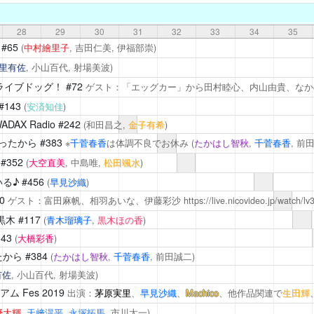
28
29
30
31
32
33
34
35
#65
(
中村繪里子
, 吉田仁美, 伊福部崇)
里有佐
, 小山百代, 射場美波)
ライブドッグ！
#72
ゲスト：「エッグカー」から田村睦心、内山由貴、なか
#143
(
安済知佳
)
AX Radio
#242
(和田昌之,
金子有希
)
ったから
#383
※
千菅春香
は体調不良でお休み
(
たかはし智秋
,
千菅春香
, 前
#352
(
大空直美
, 中島唯,
松田颯水
)
る♪
#456
(
早見沙織
)
10
ゲスト：富田麻帆、相羽あいな、伊藤彩沙
https://live.nicovideo.jp/watch/
黒木
#117
(
青木瑠璃子
,
黒木ほの香
)
143
(
大橋彩香
)
たから
#384
(
たかはし智秋
,
千菅春香
, 前田誠二)
有佐
, 小山百代, 射場美波)
アム
Fes 2019
出演：
茅原実里
、
早見沙織
、
Machico
、他作品関連で
生田輝
野大輝
,
天﨑滉平
,
永塚拓馬
, 市川太一)