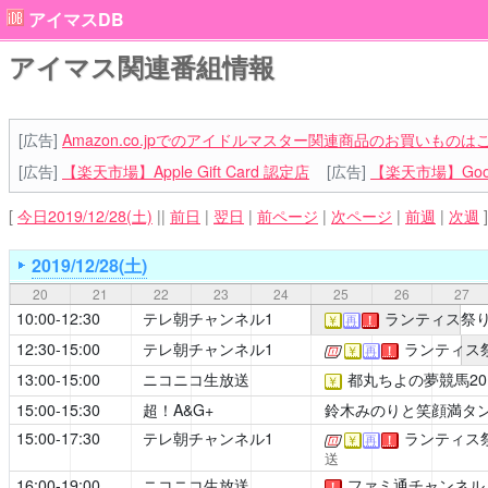
アイマスDB
アイマス関連番組情報
[広告]
Amazon.co.jpでのアイドルマスター関連商品のお買いものは
[広告]
【楽天市場】Apple Gift Card 認定店
[広告]
【楽天市場】Goog
[
今日2019/12/28(土)
||
前日
|
翌日
|
前ページ
|
次ページ
|
前週
|
次週
]
2019/12/28(土)
20
21
22
23
24
25
26
27
10:00-12:30
テレ朝チャンネル1
ランティス祭り2
￥
再
！
12:30-15:00
テレ朝チャンネル1
ランティス祭
[公式]
￥
再
！
13:00-15:00
ニコニコ生放送
都丸ちよの夢競馬20
￥
15:00-15:30
超！A&G+
鈴木みのりと笑顔満タ
15:00-17:30
テレ朝チャンネル1
ランティス祭
[公式]
￥
再
！
送
16:00-19:00
ニコニコ生放送
ファミ通チャンネル
！