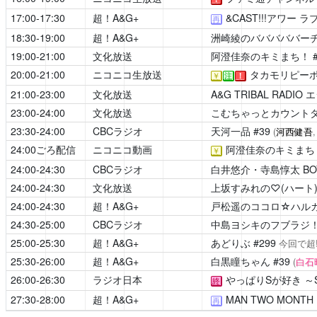
17:00-17:30
超！A&G+
&CAST!!!アワー 
再
18:30-19:00
超！A&G+
洲崎綾のバババババー
19:00-21:00
文化放送
阿澄佳奈のキミまち！
20:00-21:00
ニコニコ生放送
タカモリピー
￥
注
！
21:00-23:00
文化放送
A&G TRIBAL RADIO
23:00-24:00
文化放送
こむちゃっとカウント
23:30-24:00
CBCラジオ
天河一品
#39
(
河西健吾
24:00ごろ配信
ニコニコ動画
阿澄佳奈のキミまち
￥
24:00-24:30
CBCラジオ
白井悠介・寺島惇太 BOYS 
24:00-24:30
文化放送
上坂すみれの♡(ハート
24:00-24:30
超！A&G+
戸松遥のココロ☆ハル
24:30-25:00
CBCラジオ
中島ヨシキのフブラジ
25:00-25:30
超！A&G+
あどりぶ
#299
今回で超!
25:30-26:00
超！A&G+
白黒瞳ちゃん
#39
(
白石
26:00-26:30
ラジオ日本
やっぱりSが好き ～SAY
終
27:30-28:00
超！A&G+
MAN TWO MON
再