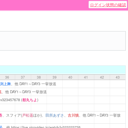
ログイン状態の確認
36
37
38
39
40
41
42
43
渕上舞
、他
DAY1～DAY3 一挙放送
篤
、他
DAY1～DAY3 一挙放送
h/lv323457678
(
都丸ちよ
)
香
、スフィア(
戸松遥
ほか)、
田所あずさ
、
古川慎
、他
DAY1～DAY3 一挙放
子
、他
https://live.nicovideo.jp/watch/lv323223735