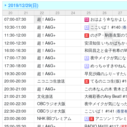
2019/12/29(日)
20
21
22
23
24
25
26
27
07:00-07:30
超！A&G+
おはよう☆なかよし
終
10:30-11:00
超！A&G+
ここいば！
#140
(
香
再
11:30-12:00
超！A&G+
のざP・駒形友梨の
！
12:00-12:30
超！A&G+
安済知佳 いちかばちか
16:00-16:30
超！A&G+
和田昌之と金子有希のWAD
17:00-17:30
超！A&G+
夜中メイクが気にな
再
17:30-18:00
超！A&G+
めっちゃすきやねん
再
19:30-20:00
超！A&G+
早見沙織のふり～すたい
20:00-20:30
ニコニコ生放送
てるのニコ生(仮)
#
！
20:30-21:00
超！A&G+
この木なんの木 青木と
21:00-21:30
文化放送
大橋彩香のAny Beat!
#
22:00-22:30
OBCラジオ大阪
夜中メイクが気になっ
22:30-23:00
OBCラジオ大阪
ここいば！
#141
(
香里
23:00-26:00
NHK BSプレミアム
アニソン！プレミ
再
！
25:00-25:30
超！A&G+
RADIO M4!!!!
#117
(
濱