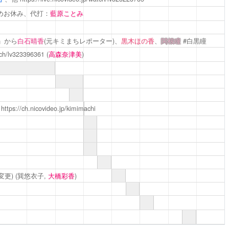
めお休み、代打：
藍原ことみ
」から
白石晴香
(元キミまちレポーター)、
黒木ほの香
、
関根瞳
#白黒瞳
atch/lv323396361
(
高森奈津美
)
https://ch.nicovideo.jp/kimimachi
変更)
(巽悠衣子,
大橋彩香
)