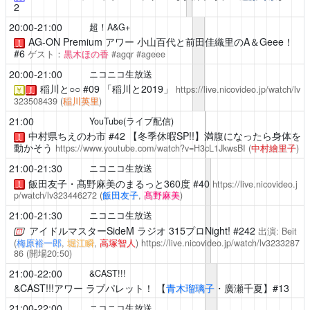
2
20:00-21:00
超！A&G+
AG-ON Premium アワー 小山百代と前田佳織里のA＆Geee！
！
#6
ゲスト：
黒木ほの香
#agqr #ageee
20:00-21:00
ニコニコ生放送
稲川と○○
#09 「稲川と2019」
https://live.nicovideo.jp/watch/lv
￥
！
323508439
(
稲川英里
)
21:00
YouTube(ライブ配信)
中村県ちえのわ市
#42 【冬季休暇SP!!】満腹になったら身体を
！
動かそう
https://www.youtube.com/watch?v=H3cL1JkwsBI
(
中村繪里子
)
21:00-21:30
ニコニコ生放送
飯田友子・髙野麻美のまるっと360度
#40
https://live.nicovideo.j
！
p/watch/lv323446272
(
飯田友子
,
髙野麻美
)
21:00-21:30
ニコニコ生放送
アイドルマスターSideM ラジオ 315プロNight!
#242
出演: Beit
(
梅原裕一郎
,
堀江瞬
,
高塚智人
)
https://live.nicovideo.jp/watch/lv3233287
86
(開場20:50)
21:00-22:00
&CAST!!!
&CAST!!!アワー ラブパレット！
【
青木瑠璃子
・廣瀬千夏】#13
21:00-22:00
ニコニコ生放送