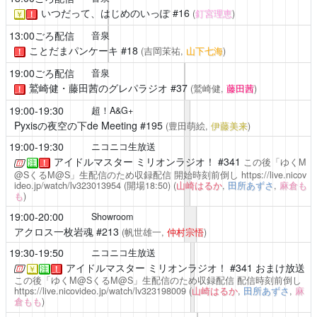
いつだって、はじめのいっぽ
#16
(
釘宮理恵
)
￥
！
13:00ごろ配信
音泉
ことだまパンケーキ
#18
(吉岡茉祐,
山下七海
)
！
19:00ごろ配信
音泉
鷲崎健・藤田茜のグレパラジオ
#37
(鷲崎健,
藤田茜
)
！
19:00-19:30
超！A&G+
Pyxisの夜空の下de Meeting
#195
(豊田萌絵,
伊藤美来
)
19:00-19:30
ニコニコ生放送
アイドルマスター ミリオンラジオ！
#341
この後「ゆくM
注
！
@SくるM@S」生配信のため収録配信
開始時刻前倒し
https://live.nicov
ideo.jp/watch/lv323013954
(開場18:50)
(
山崎はるか
,
田所あずさ
,
麻倉も
も
)
19:00-20:00
Showroom
アクロス一枚岩魂
#213
(帆世雄一,
仲村宗悟
)
19:30-19:50
ニコニコ生放送
アイドルマスター ミリオンラジオ！
#341 おまけ放送
￥
注
！
この後「ゆくM@SくるM@S」生配信のため収録配信
配信時刻前倒し
https://live.nicovideo.jp/watch/lv323198009
(
山崎はるか
,
田所あずさ
,
麻
倉もも
)