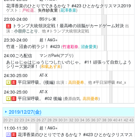
花澤香菜のひとりでできるかな？
#423 ひとかなクリスマス2019
ゲスト：
戸松遥
、
矢作紗友里
(
花澤香菜
)
23:00-24:00
BSテレ東
トランプ大統領決定戦！最高峰の頭脳がカードゲーム対決
出
！
演：
小岩井ことり
、他 #トランプ大統領決定戦
23:30-24:00
超！A&G+
竹達・沼倉の初ラジ！
#423
(
竹達彩奈
,
沼倉愛美
)
24:00ごろ配信
マンガPark(アプリ)
あじゅじゅはじゅうじつしたいのじゃ。
#11 頑張って自炊しよう
シリーズ第2弾！
(
和氣あず未
)
24:30-25:00
AT-X
平日深呼吸。(後編)
出演：
高田憂希
、他 #平日深呼吸 #at_x
￥
！
24:30-25:00
AT-X
平日深呼吸。
#02 後編
(桑原由気,
高田憂希
)
￥
！
2019/12/27(金)
20
21
22
23
24
25
26
27
28
29
30
31
32
33
34
35
36
37
38
39
40
41
42
43
11:00-11:30
超！A&G+
花澤香菜のひとりでできるかな？
#423 ひとかなクリスマス
再
！