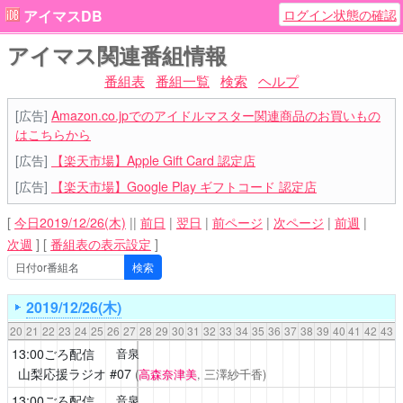
ログイン状態の確認
アイマスDB
アイマス関連番組情報
番組表
番組一覧
検索
ヘルプ
[広告]
Amazon.co.jpでのアイドルマスター関連商品のお買いもの
はこちらから
[広告]
【楽天市場】Apple Gift Card 認定店
[広告]
【楽天市場】Google Play ギフトコード 認定店
[
今日2019/12/26(木)
||
前日
|
翌日
|
前ページ
|
次ページ
|
前週
|
次週
]
[
番組表の表示設定
]
2019/12/26(木)
20
21
22
23
24
25
26
27
28
29
30
31
32
33
34
35
36
37
38
39
40
41
42
43
13:00ごろ配信
音泉
山梨応援ラジオ
#07
(
高森奈津美
, 三澤紗千香)
13:00ごろ配信
音泉