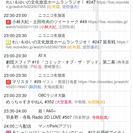
れい＆ゆいの文化放送ホームランラジオ！
#247
https://live.nicovide
o.jp/watch/lv323507355
(
松嵜麗
,
渡部優衣
)
22:30-23:00
ニコニコ生放送
小林大紀・土田玲央のツイートーク
#49
https://live.nicovideo.jp/
！
watch/lv323211133
(
小林大紀
, 土田玲央)
23:00-23:30
ニコニコ生放送
れい＆ゆいの文化放送ホームランラジオ！
#247 延長戦
https://
￥
live.nicovideo.jp/watch/lv323507359
(
松嵜麗
,
渡部優衣
)
23:00-23:30
AT-X
劇団スフィア
#10 「コミック・オブ・ザ・デッド」第二幕
(寿美菜
子, 高垣彩陽,
戸松遥
, 豊崎愛生)
23:00-23:30
ニコニコ生放送
マリスタ！
#29
ゲスト：茜屋日海夏
https://live.nicovideo.jp/watch/
！
lv323119907
(
駒田航
, 天海由梨奈)
23:00-23:30
OBCラジオ大阪
めっちゃすきやねん
#352
(
大空直美
, 中島唯,
松田颯水
)
23:30-24:00
超！A&G+
羽多野・寺島 Radio 2D LOVE
#507
(羽多野渉,
寺島拓篤
)
24:00ごろ配信
マンガPark(アプリ)
あじゅじゅはじゅうじつしたいのじゃ。
#12 結局何アイテム
終