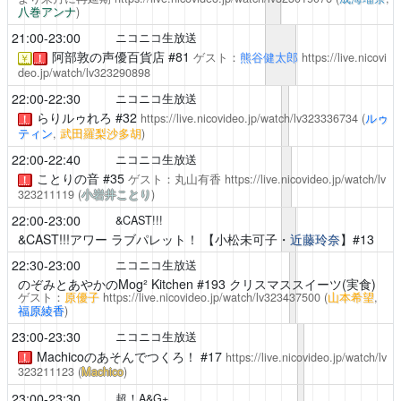
八巻アンナ
)
21:00-23:00
ニコニコ生放送
阿部敦の声優百貨店
#81
ゲスト：
熊谷健太郎
https://live.nicovi
￥
！
deo.jp/watch/lv323290898
22:00-22:30
ニコニコ生放送
らりルゥれろ
#32
https://live.nicovideo.jp/watch/lv323336734
(
ルゥ
！
ティン
,
武田羅梨沙多胡
)
22:00-22:40
ニコニコ生放送
ことりの音
#35
ゲスト：丸山有香
https://live.nicovideo.jp/watch/lv
！
323211119
(
小岩井ことり
)
22:00-23:00
&CAST!!!
&CAST!!!アワー ラブパレット！
【小松未可子・
近藤玲奈
】#13
22:30-23:00
ニコニコ生放送
のぞみとあやかのMog² Kitchen
#193 クリスマススイーツ(実食)
ゲスト：
原優子
https://live.nicovideo.jp/watch/lv323437500
(
山本希望
,
福原綾香
)
23:00-23:30
ニコニコ生放送
Machicoのあそんでつくろ！
#17
https://live.nicovideo.jp/watch/lv
！
323211123
(
Machico
)
23:00-23:30
超！A&G+