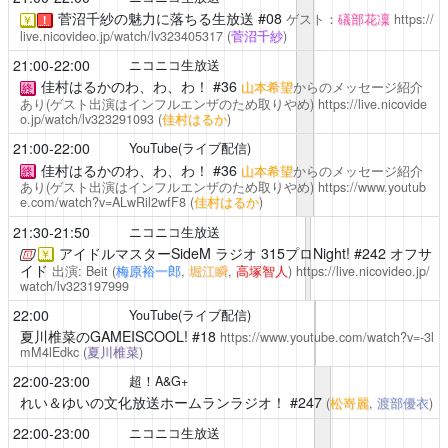
菅沼千紗の魅力に落ちる生放送
#08
ゲスト：
礒部花凜
https://
￥
！
live.nicovideo.jp/watch/lv323405317
(
菅沼千紗
)
21:00-22:00
ニコニコ生放送
佳村はるかのわ、わ、わ！
#36
山本希望
からのメッセージ紹介
終
あり(ゲスト出演はインフルエンザのため取りやめ)
https://live.nicovide
o.jp/watch/lv323291093
(
佳村はるか
)
21:00-22:00
YouTube(ライブ配信)
佳村はるかのわ、わ、わ！
#36
山本希望
からのメッセージ紹介
終
あり(ゲスト出演はインフルエンザのため取りやめ)
https://www.youtub
e.com/watch?v=ALwRil2wfF8
(
佳村はるか
)
21:30-21:50
ニコニコ生放送
アイドルマスターSideM ラジオ 315プロNight!
#242 オフサ
￥
イド
出演: Beit (
梅原裕一郎
,
堀江瞬
,
高塚智人
)
https://live.nicovideo.jp/
watch/lv323197999
22:00
YouTube(ライブ配信)
夏川椎菜のGAMEISCOOL!
#18
https://www.youtube.com/watch?v=-3l
mM4lEdkc
(
夏川椎菜
)
22:00-23:00
超！A&G+
れい＆ゆいの文化放送ホームランラジオ！
#247
(
松嵜麗
,
渡部優衣
)
22:00-23:00
ニコニコ生放送