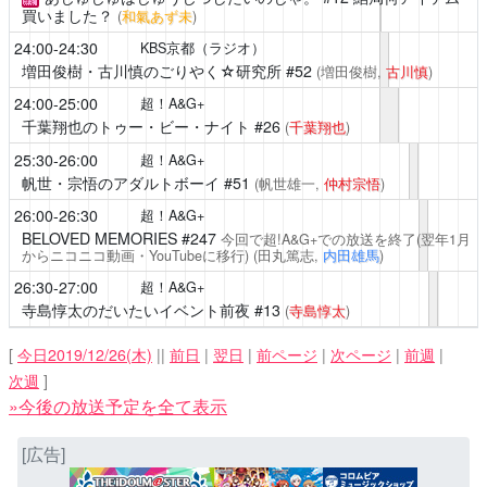
買いました？
(
和氣あず未
)
24:00-24:30
KBS京都（ラジオ）
増田俊樹・古川慎のごりやく☆研究所
#52
(増田俊樹,
古川慎
)
24:00-25:00
超！A&G+
千葉翔也のトゥー・ビー・ナイト
#26
(
千葉翔也
)
25:30-26:00
超！A&G+
帆世・宗悟のアダルトボーイ
#51
(帆世雄一,
仲村宗悟
)
26:00-26:30
超！A&G+
BELOVED MEMORIES
#247
今回で超!A&G+での放送を終了(翌年1月
からニコニコ動画・YouTubeに移行)
(田丸篤志,
内田雄馬
)
26:30-27:00
超！A&G+
寺島惇太のだいたいイベント前夜
#13
(
寺島惇太
)
[
今日2019/12/26(木)
||
前日
|
翌日
|
前ページ
|
次ページ
|
前週
|
次週
]
»今後の放送予定を全て表示
[広告]