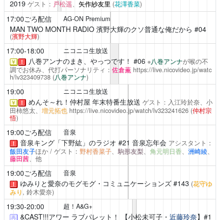
2019
ゲスト：
戸松遥
、
矢作紗友里
(
花澤香菜
)
17:00ごろ配信
AG-ON Premium
MAN TWO MONTH RADIO 濱野大輝のクソ普通な俺だから
#04
(
濱野大輝
)
17:00-18:00
ニコニコ生放送
八巻アンナのまき、やっつです！
#06
※
八巻アンナ
が喉の不
￥
！
調でお休み、代打パーソナリティ：
佐倉薫
https://live.nicovideo.jp/watc
h/lv323409738
(
八巻アンナ
)
19:00
ニコニコ生放送
めんそ～れ！仲村屋
年末特番生放送
ゲスト：入江玲於奈、小
￥
！
田柿悠太、
増元拓也
https://live.nicovideo.jp/watch/lv323241626
(
仲村宗
悟
)
19:00ごろ配信
音泉
音泉キング「下野紘」のラジオ
#21 音泉忘年会
アシスタント：
！
飯田友子
ほか / ゲスト：
野村香菜子
、
駒形友梨
、
角元明日香
、
洲崎綾
、
藤田茜
、他
19:00ごろ配信
音泉
ゆみりと愛奈のモグモグ・コミュニケーションズ
#143
(
花守ゆ
！
みり
, 鈴木愛奈)
19:30-20:00
超！A&G+
&CAST!!!アワー ラブパレット！
【小松未可子・
近藤玲奈
】#1
再