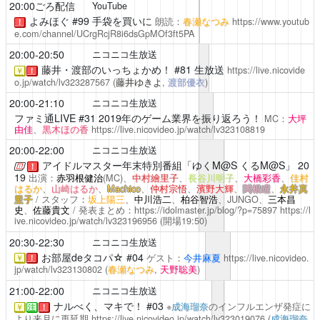
20:00ごろ配信
YouTube
よみほぐ
#99 手袋を買いに
朗読：
春瀬なつみ
https://www.youtub
！
e.com/channel/UCrgRcjR8i6dsGpMOf3ft5PA
20:00-20:50
ニコニコ生放送
藤井・渡部のいっちょかめ！
#81 生放送
https://live.nicovide
￥
！
o.jp/watch/lv323287567
(
藤井ゆきよ
,
渡部優衣
)
20:00-21:10
ニコニコ生放送
ファミ通LIVE
#31 2019年のゲーム業界を振り返ろう！
MC：
大坪
由佳
、
黒木ほの香
https://live.nicovideo.jp/watch/lv323108819
20:00-22:00
ニコニコ生放送
アイドルマスター年末特別番組「ゆくM@S くるM@S」
20
！
19
出演：
赤羽根健治
(MC)、
中村繪里子
、
長谷川明子
、
大橋彩香
、
佳村
はるか
、
山崎はるか
、
Machico
、
仲村宗悟
、
濱野大輝
、
関根瞳
、
永井真
里子
/ スタッフ：
坂上陽三
、
中川浩二
、
柏谷智浩
、JUNGO、
三本昌
史
、
佐藤貴文
/ 発表まとめ：
https://idolmaster.jp/blog/?p=75897
https://l
ive.nicovideo.jp/watch/lv323196956
(開場19:50)
20:30-22:30
ニコニコ生放送
お部屋deタコパ☆
#04
ゲスト：
今井麻夏
https://live.nicovideo.
￥
！
jp/watch/lv323130802
(
春瀬なつみ
,
天野聡美
)
21:00-22:00
ニコニコ生放送
ナルべく、マキで！
#03
※
成海瑠奈
のインフルエンザ発症に
￥
注
！
より来月に再延期
https://live.nicovideo.jp/watch/lv323019076
(
成海瑠奈
,