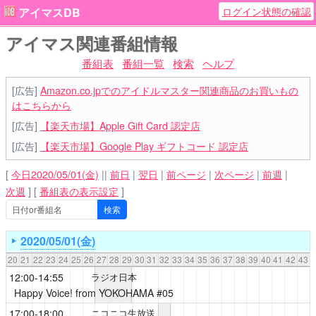
ログイン状態の確認
アイマスDB
アイマス関連番組情報
番組表
番組一覧
検索
ヘルプ
[広告]
Amazon.co.jpでのアイドルマスター関連商品のお買いもの
はこちらから
[広告]
【楽天市場】Apple Gift Card 認定店
[広告]
【楽天市場】Google Play ギフトコード 認定店
[
今日2020/05/01(金)
||
前日
|
翌日
|
前ページ
|
次ページ
|
前週
|
次週
]
[
番組表の表示設定
]
2020/05/01(金)
20
21
22
23
24
25
26
27
28
29
30
31
32
33
34
35
36
37
38
39
40
41
42
43
12:00-14:55
ラジオ日本
Happy Voice! from YOKOHAMA
#05
17:00-18:00
ニコニコ生放送