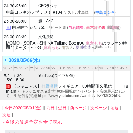
24:30-25:00
CBCラジオ
中島ヨシキのフブラジ！
#184
ゲスト: 木島隆一
(
中島ヨシキ
)
25:30-26:00
超！A&G+
白黒瞳ちゃん
#55
リピート週
(
白石晴香
,
黒木ほの香
,
関根瞳
)
再
26:00-26:30
文化放送
MOMO・SORA・SHIINA Talking Box
#96
麻倉もも
のラジオの時
間だよ～(o・∇・o)
(
麻倉もも
,
雨宮天
,
夏川椎菜
※週替わり)
2020/05/06(水)
20
21
22
23
24
25
26
27
28
29
30
31
32
33
34
35
36
37
38
39
40
41
42
43
5/2 11:30
YouTube(ライブ配信)
- 5/6 15:30
【シャニマス】
杜野凛世
フィギュア 100時間耐久配信！！ 〈a
！
miami〉
#シャニマス #凛世100時間配信 / イベント・店頭展示に代え
て、生配信を実施
https://www.youtube.com/watch?v=kZZt3OCrbDU
[
今日2020/05/01(金)
||
前日
|
翌日
|
前ページ
|
次ページ
|
前週
|
次週
]
»今後の放送予定を全て表示