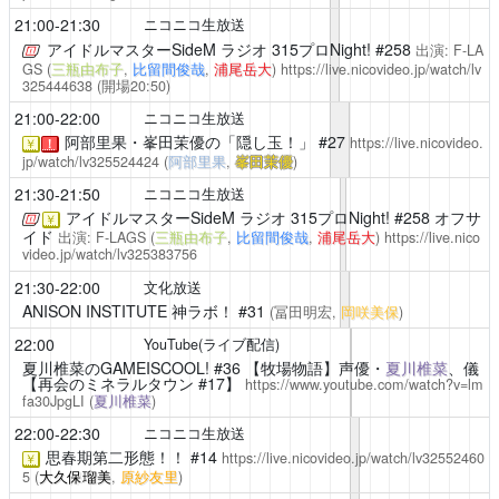
21:00-21:30
ニコニコ生放送
アイドルマスターSideM ラジオ 315プロNight!
#258
出演: F-LA
GS (
三瓶由布子
,
比留間俊哉
,
浦尾岳大
)
https://live.nicovideo.jp/watch/lv
325444638
(開場20:50)
21:00-22:00
ニコニコ生放送
阿部里果・峯田茉優の「隠し玉！」
#27
https://live.nicovideo.
￥
！
jp/watch/lv325524424
(
阿部里果
,
峯田茉優
)
21:30-21:50
ニコニコ生放送
アイドルマスターSideM ラジオ 315プロNight!
#258 オフサ
￥
イド
出演: F-LAGS (
三瓶由布子
,
比留間俊哉
,
浦尾岳大
)
https://live.nico
video.jp/watch/lv325383756
21:30-22:00
文化放送
ANISON INSTITUTE 神ラボ！
#31
(冨田明宏,
岡咲美保
)
22:00
YouTube(ライブ配信)
夏川椎菜のGAMEISCOOL!
#36 【牧場物語】声優・
夏川椎菜
、儀
【再会のミネラルタウン #17】
https://www.youtube.com/watch?v=lm
fa30JpgLI
(
夏川椎菜
)
22:00-22:30
ニコニコ生放送
思春期第二形態！！
#14
https://live.nicovideo.jp/watch/lv32552460
￥
5
(
大久保瑠美
,
原紗友里
)