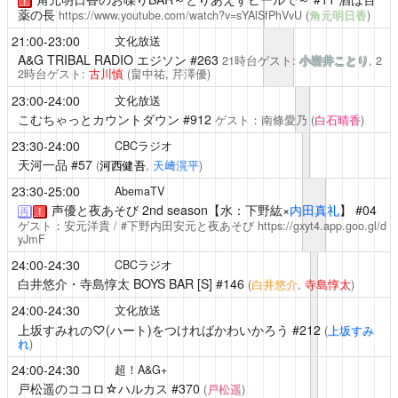
！
薬の長
https://www.youtube.com/watch?v=sYAlSfPhVvU
(
角元明日香
)
21:00-23:00
文化放送
A&G TRIBAL RADIO エジソン
#263
21時台ゲスト:
小岩井ことり
, 2
2時台ゲスト:
古川慎
(畠中祐,
芹澤優
)
23:00-24:00
文化放送
こむちゃっとカウントダウン
#912
ゲスト：南條愛乃
(
白石晴香
)
23:30-24:00
CBCラジオ
天河一品
#57
(
河西健吾
,
天﨑滉平
)
23:30-25:00
AbemaTV
声優と夜あそび
2nd season【水：下野紘×
内田真礼
】 #04
再
！
ゲスト：安元洋貴 / #下野内田安元と夜あそび
https://gxyt4.app.goo.gl/d
yJmF
24:00-24:30
CBCラジオ
白井悠介・寺島惇太 BOYS BAR [S]
#146
(
白井悠介
,
寺島惇太
)
24:00-24:30
文化放送
上坂すみれの♡(ハート)をつければかわいかろう
#212
(
上坂すみ
れ
)
24:00-24:30
超！A&G+
戸松遥のココロ☆ハルカス
#370
(
戸松遥
)