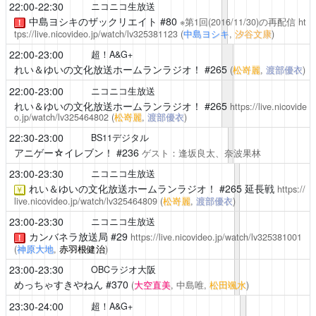
22:00-22:30
ニコニコ生放送
中島ヨシキのザックリエイト
#80
※第1回(2016/11/30)の再配信
ht
！
tps://live.nicovideo.jp/watch/lv325381123
(
中島ヨシキ
,
汐谷文康
)
22:00-23:00
超！A&G+
れい＆ゆいの文化放送ホームランラジオ！
#265
(
松嵜麗
,
渡部優衣
)
22:00-23:00
ニコニコ生放送
れい＆ゆいの文化放送ホームランラジオ！
#265
https://live.nicovide
o.jp/watch/lv325464802
(
松嵜麗
,
渡部優衣
)
22:30-23:00
BS11デジタル
アニゲー☆イレブン！
#236
ゲスト：逢坂良太、奈波果林
23:00-23:30
ニコニコ生放送
れい＆ゆいの文化放送ホームランラジオ！
#265 延長戦
https://
￥
live.nicovideo.jp/watch/lv325464809
(
松嵜麗
,
渡部優衣
)
23:00-23:30
ニコニコ生放送
カンバネラ放送局
#29
https://live.nicovideo.jp/watch/lv325381001
！
(
神原大地
,
赤羽根健治
)
23:00-23:30
OBCラジオ大阪
めっちゃすきやねん
#370
(
大空直美
, 中島唯,
松田颯水
)
23:30-24:00
超！A&G+