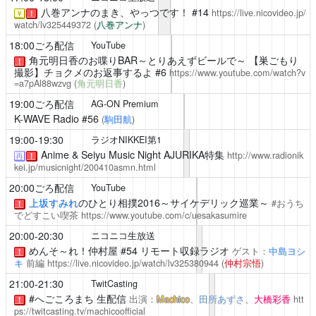
八巻アンナのまき、やっつです！
#14
https://live.nicovideo.jp/
￥
！
watch/lv325449372
(
八巻アンナ
)
18:00ごろ配信
YouTube
角元明日香のお喋りBAR～とりあえずビールで～
【巣ごもり
！
撮影】チョクメのお返事するよ #6
https://www.youtube.com/watch?v
=a7pAl88wzvg
(
角元明日香
)
19:00ごろ配信
AG-ON Premium
K-WAVE Radio
#56
(
駒田航
)
19:00-19:30
ラジオNIKKEI第1
Anime & Seiyu Music Night
AJURIKA特集
http://www.radionik
再
！
kei.jp/musicnight/200410asmn.html
20:00ごろ配信
YouTube
上坂すみれ
のひとり相撲2016～サイケデリック巡業～
#おうち
！
でどすこい喫茶
https://www.youtube.com/c/uesakasumire
20:00-20:30
ニコニコ生放送
めんそ～れ！仲村屋
#54 リモート収録ラジオ
ゲスト：
中島ヨシ
！
キ
前編
https://live.nicovideo.jp/watch/lv325380944
(
仲村宗悟
)
21:00-21:30
TwitCasting
#へごころまち 生配信
出演：
Machico
、
田所あずさ
、
大橋彩香
htt
！
ps://twitcasting.tv/machicoofficial