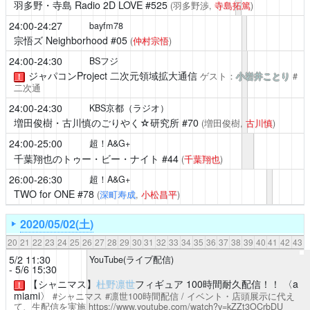
羽多野・寺島 Radio 2D LOVE
#525
(羽多野渉,
寺島拓篤
)
24:00-24:27
bayfm78
宗悟ズ Neighborhood
#05
(
仲村宗悟
)
24:00-24:30
BSフジ
ジャパコンProject 二次元領域拡大通信
ゲスト：
小岩井ことり
#
！
二次通
24:00-24:30
KBS京都（ラジオ）
増田俊樹・古川慎のごりやく☆研究所
#70
(増田俊樹,
古川慎
)
24:00-25:00
超！A&G+
千葉翔也のトゥー・ビー・ナイト
#44
(
千葉翔也
)
26:00-26:30
超！A&G+
TWO for ONE
#78
(
深町寿成
,
小松昌平
)
2020/05/02(土)
20
21
22
23
24
25
26
27
28
29
30
31
32
33
34
35
36
37
38
39
40
41
42
43
5/2 11:30
YouTube(ライブ配信)
- 5/6 15:30
【シャニマス】
杜野凛世
フィギュア 100時間耐久配信！！ 〈a
！
miami〉
#シャニマス #凛世100時間配信 / イベント・店頭展示に代え
て、生配信を実施
https://www.youtube.com/watch?v=kZZt3OCrbDU