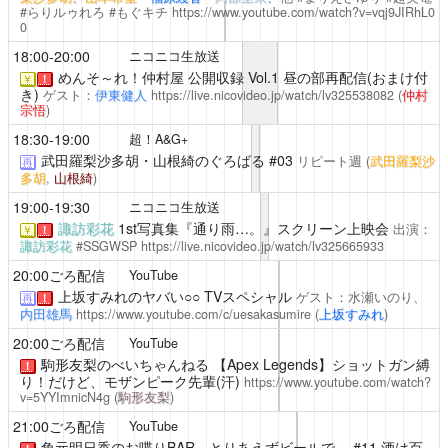
#らりルゥれろ #もぐキチ
https://www.youtube.com/watch?v=vqj9JIRhL0
0
18:00-20:00
ニコニコ生放送
めんそ～れ！仲村屋
公開収録 Vol.1 昼の部再配信(おまけ付
￥
！
き)
ゲスト：
伊東健人
https://live.nicovideo.jp/watch/lv325538082
(
仲村
宗悟
)
18:30-19:00
超！A&G+
武田羅梨沙多胡・山根綺のぐろばる
#03
リピート週
(
武田羅梨沙
再
多胡
,
山根綺
)
19:00-19:30
ニコニコ生放送
諏訪彩花
1st写真集『通り雨…。』スクリーン上映会
出演：
￥
！
諏訪彩花
#SSGWSP
https://live.nicovideo.jp/watch/lv325665933
20:00ごろ配信
YouTube
上坂すみれのヤバい○○
TVスペシャル
ゲスト：水瀬いのり、
再
！
内田雄馬
https://www.youtube.com/c/uesakasumire
(
上坂すみれ
)
20:00ごろ配信
YouTube
駒形友梨のべいちゃんねる
【Apex Legends】ショットガン縛
！
り！だけど、モザンピーク先輩(汗)
https://www.youtube.com/watch?
v=5YYImnicN4g
(
駒形友梨
)
21:00ごろ配信
YouTube
角元明日香のお喋りBAR～とりあえずビールで～
#11 酒は百