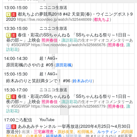
13:00-15:00
ニコニコ生放送
都丸ちよの夢競馬2018
#42 天皇賞(春)・ウイニングポスト9
￥
！
2020
https://live.nicovideo.jp/watch/lv325446069
(
都丸ちよ
)
13:30-15:00
ニコニコ生放送
春佳・彩花のSSちゃんねる
「SSちゃんねる祭り～1日目～
￥
！
昼の部～」上映会
照井春佳
・
諏訪彩花
の生オーディオコメンタリーあ
り #SSGWSP
https://live.nicovideo.jp/watch/lv325665676
(
照井春佳
,
諏
訪彩花
)
14:00-14:30
超！A&G+
原田彩楓のさやのま
#05
(
原田彩楓
)
15:00-15:30
超！A&G+
鈴木みのりと笑顔満タンで！
#96
(
鈴木みのり
)
15:30-17:00
ニコニコ生放送
春佳・彩花のSSちゃんねる
「SSちゃんねる祭り～1日目～
￥
！
夜の部～」上映会
照井春佳
・
諏訪彩花
の生オーディオコメンタリーあ
り #SSGWSP
https://live.nicovideo.jp/watch/lv325665779
(
照井春佳
,
諏
訪彩花
)
17:00ごろ配信
YouTube
あみあみチャンネル
一挙再放送(2020年4月25日〜4月30日
再
！
放送分)
出演：
三宅麻理恵
・
原紗友里
、
松田颯水
、
ルゥティン
・
武田羅
梨沙多胡
、
山本希望
・
福原綾香
・
阿部里果
、他 #まりえさゆり #超英電