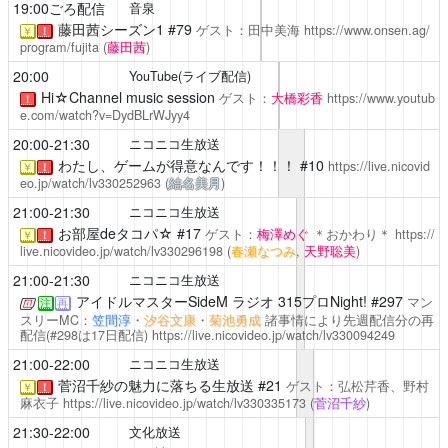
19:00ごろ配信
音泉
藤田茜シーズン1
#79
ゲスト：
田中美海
https://www.onsen.ag/
￥
！
program/fujita
(
藤田茜
)
20:00
YouTube(ライブ配信)
Hi☆Channel
music session
ゲスト：
大橋彩香
https://www.youtub
！
e.com/watch?v=DydBLrWJyy4
20:00-21:30
ニコニコ生放送
わたし、ゲームが得意なんです！！！
#10
https://live.nicovid
￥
！
eo.jp/watch/lv330252963
(
結名美月
)
21:00-21:30
ニコニコ生放送
お部屋deタコパ☆
#17
ゲスト：
梅澤めぐ
＊おかわり＊
https://
￥
！
live.nicovideo.jp/watch/lv330296198
(
春瀬なつみ
,
天野聡美
)
21:00-21:30
ニコニコ生放送
アイドルマスターSideM ラジオ 315プロNight!
#297
マン
注
再
スリーMC：
笠間淳
・
汐谷文康
・
菊池勇成
諸事情により先週配信分の再
配信(#298は17日配信)
https://live.nicovideo.jp/watch/lv330094249
21:00-22:00
ニコニコ生放送
菅沼千紗の魅力に落ちる生放送
#21
ゲスト：弘松芹香、野村
￥
！
麻衣子
https://live.nicovideo.jp/watch/lv330335173
(
菅沼千紗
)
21:30-22:00
文化放送