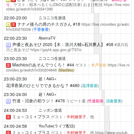
り
、ゲスト：柏木べるくら(DbD公認配信者)
おまけ配信
https://live.nico
video.jp/watch/lv330341390
22:00-23:00
ニコニコ生放送
ナナメ後ろの席のチスガさん
#18
https://live.nicovideo.jp/watc
￥
！
h/lv330276339
(
千菅春香
)
22:00-23:30
AbemaTV
声優と夜あそび
2020【木：浪川大輔×
石川界人
】 #08
#浪川石
再
川と夜あそび
https://gxyt4.app.goo.gl/TS7rc
23:00-23:30
ニコニコ生放送
Machicoのあそんでつくろ！
#44
ゲスト：
木戸衣吹
https://live.ni
！
covideo.jp/watch/lv330204846
(
Machico
)
23:00-23:30
超！A&G+
花澤香菜のひとりでできるかな？
#480
(
花澤香菜
)
23:30-24:00
超！A&G+
竹達・沼倉の初ラジ！
#476
リピート週
(
竹達彩奈
,
沼倉愛美
)
再
24:00-24:53
ニッポン放送
ミュ～コミ＋プラス
ゲスト：
中村繪里子
、他
！
24:00-24:58
YouTube(ライブ配信)
ミュ～コミ＋プラス
ゲスト：
中村繪里子
、他
https://www.youtub
！