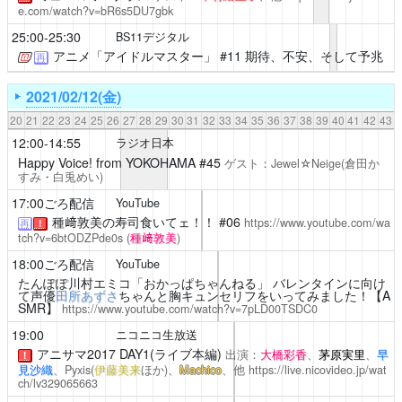
e.com/watch?v=bR6s5DU7gbk
25:00-25:30
BS11デジタル
アニメ「アイドルマスター」
#11 期待、不安、そして予兆
再
2021/02/12(金)
20
21
22
23
24
25
26
27
28
29
30
31
32
33
34
35
36
37
38
39
40
41
42
43
12:00-14:55
ラジオ日本
Happy Voice! from YOKOHAMA
#45
ゲスト：Jewel☆Neige(倉田か
すみ・白兎めい)
17:00ごろ配信
YouTube
種﨑敦美の寿司食いてェ！！
#06
https://www.youtube.com/wa
再
！
tch?v=6btODZPde0s
(
種﨑敦美
)
18:00ごろ配信
YouTube
たんぽぽ川村エミコ「おかっぱちゃんねる」 バレンタインに向け
て声優
田所あずさ
ちゃんと胸キュンセリフをいってみました！【A
SMR】
https://www.youtube.com/watch?v=7pLD00TSDC0
19:00
ニコニコ生放送
アニサマ2017
DAY1(ライブ本編)
出演：
大橋彩香
、
茅原実里
、
早
！
見沙織
、Pyxis(
伊藤美来
ほか)、
Machico
、他
https://live.nicovideo.jp/wat
ch/lv329065663