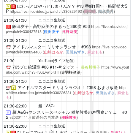
ぽわっとぽやっとしませんか？
#13 番組1周年・時間拡大S
￥
！
P
https://live.nicovideo.jp/watch/lv330329193
(
関根瞳
,
結名美月
)
21:00-21:30
ニコニコ生放送
飯田友子・髙野麻美のまるっと360度
#53
https://live.nicovideo.j
！
p/watch/lv330427518
(
飯田友子
,
髙野麻美
)
21:00-21:30
ニコニコ生放送
アイドルマスター ミリオンラジオ！
#398
https://live.nicovideo.j
p/watch/lv330094466
(
山崎はるか
,
田所あずさ
,
麻倉もも
)
21:30
YouTube(ライブ配信)
765プロ給湯室
#06 #11-#12
ゲスト:
長谷川明子
https://www.yout
ube.com/watch?v=lSuEvwl5KHI
(
赤羽根健治
)
21:30-21:50
ニコニコ生放送
アイドルマスター ミリオンラジオ！
#398 おまけ放送
http
￥
s://live.nicovideo.jp/watch/lv330226381
(
山崎はるか
,
田所あずさ
,
麻倉も
も
)
21:30-22:00
超！A&G+
超!A&G+マンスリースペシャル 種﨑敦美の寿司食いてェ！
#0
再
2
※2020年11月放送分の再放送
(
種﨑敦美
)
21:30-22:00
ニコニコ生放送
ひよっこでっばい部！
#07
レギュラー：藤原夏海・
新田ひよ
￥
！