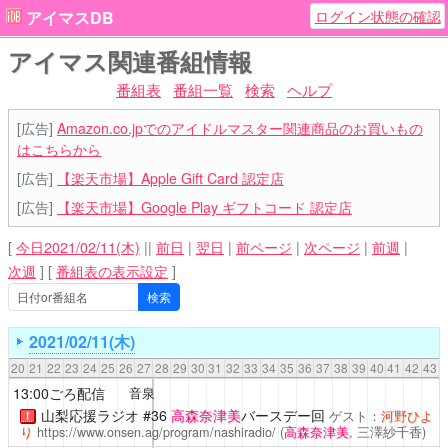
ログイン状態の確認
アイマスDB
アイマス関連番組情報
番組表
番組一覧
検索
ヘルプ
[広告]
Amazon.co.jpでのアイドルマスター関連商品のお買いもの
はこちらから
[広告]
【楽天市場】Apple Gift Card 認定店
[広告]
【楽天市場】Google Play ギフトコード 認定店
[
今日2021/02/11(木)
||
前日
|
翌日
|
前ページ
|
次ページ
|
前週
|
次週
]
[
番組表の表示設定
]
2021/02/11(木)
20
21
22
23
24
25
26
27
28
29
30
31
32
33
34
35
36
37
38
39
40
41
42
43
13:00ごろ配信
音泉
山梨応援ラジオ
#36
高森奈津美
バースデー回
ゲスト：
河野ひよ
！
り
https://www.onsen.ag/program/nashiradio/
(
高森奈津美
, 三澤紗千香)