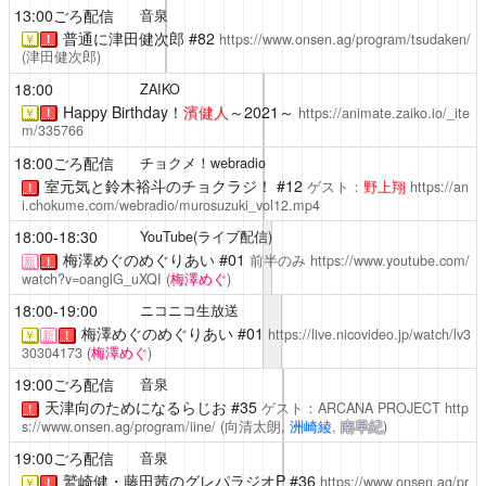
13:00ごろ配信
音泉
普通に津田健次郎
#82
https://www.onsen.ag/program/tsudaken/
￥
！
(津田健次郎)
18:00
ZAIKO
Happy Birthday！
濱健人
～2021～
https://animate.zaiko.io/_ite
￥
！
m/335766
18:00ごろ配信
チョクメ！webradio
室元気と鈴木裕斗のチョクラジ！ #12
ゲスト：
野上翔
https://an
！
i.chokume.com/webradio/murosuzuki_vol12.mp4
18:00-18:30
YouTube(ライブ配信)
梅澤めぐのめぐりあい
#01
前半のみ
https://www.youtube.com/
新
！
watch?v=oanglG_uXQI
(
梅澤めぐ
)
18:00-19:00
ニコニコ生放送
梅澤めぐのめぐりあい
#01
https://live.nicovideo.jp/watch/lv3
￥
新
！
30304173
(
梅澤めぐ
)
19:00ごろ配信
音泉
天津向のためになるらじお
#35
ゲスト：ARCANA PROJECT
http
！
s://www.onsen.ag/program/iine/
(向清太朗,
洲崎綾
,
南早紀
)
19:00ごろ配信
音泉
鷲崎健・藤田茜のグレパラジオP
#36
https://www.onsen.ag/pr
￥
！