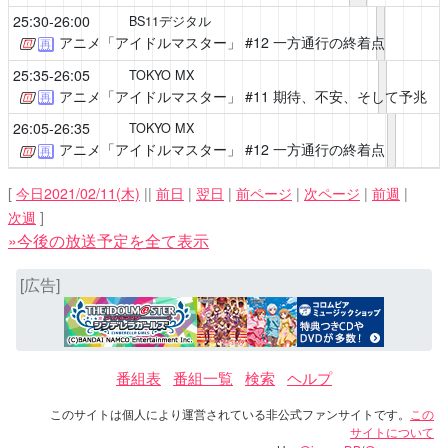
25:30-26:00
BS11デジタル
アニメ「アイドルマスター」
#12 一方通行の終着点
再
25:35-26:05
TOKYO MX
アニメ「アイドルマスター」
#11 期待、不安、そして予兆
再
26:05-26:35
TOKYO MX
アニメ「アイドルマスター」
#12 一方通行の終着点
再
[
今日2021/02/11(木)
||
前日
|
翌日
|
前ページ
|
次ページ
|
前週
|
次週
]
»今後の放送予定を全て表示
[広告]
番組表
番組一覧
検索
ヘルプ
このサイトは個人により運営されている非公式ファンサイトです。
この
サイトについて