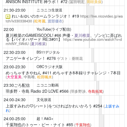
ANISON INSTITUTE 神ラボ！
#72
(冨田明宏,
岡咲美保
)
21:30-23:00
ニコニコ生放送
れい＆ゆいのホームランラジオ！
#19
https://live.nicovideo.jp/wa
￥
tch/lv330338430
(
松嵜麗
,
渡部優衣
)
22:00
YouTube(ライブ配信)
夏川椎菜のGAMEISCOOL!
#66 声優・
夏川椎菜
、ゾンビに弄ばれ
る【バイオハザード RE:3#01】
https://www.youtube.com/watch?v=d
mhtNY_5WdU
(
夏川椎菜
)
22:30-23:00
BS11デジタル
アニゲー☆イレブン！
#276
ゲスト：亜咲花
23:00-23:30
OBCラジオ大阪
めっちゃすきやねん
#411 めちゃすき8本録りチャレンジ・7本目
(
大空直美
, 中島唯,
松田颯水
)
23:30ごろ配信
ニコニコ動画
羽多野・寺島 Radio 2D LOVE
#566
(羽多野渉,
寺島拓篤
)
24:00-24:30
文化放送
上坂すみれの♡(ハート)をつければかわいかろう
#254
(
上坂すみ
れ
)
24:00-25:00
超！A&G+
千葉翔也のトゥー・ビー・ナイト
#85
(
千葉翔也
)