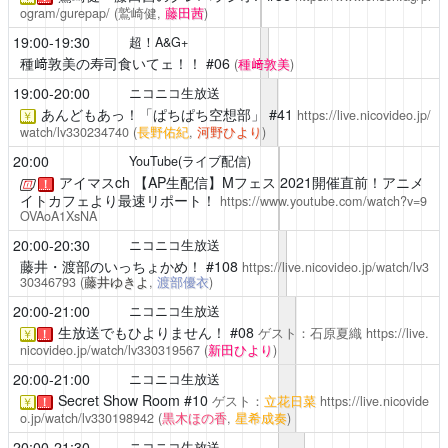
ogram/gurepap/
(鷲崎健,
藤田茜
)
19:00-19:30
超！A&G+
種﨑敦美の寿司食いてェ！！
#06
(
種﨑敦美
)
19:00-20:00
ニコニコ生放送
あんどもあっ！「ぱちぱち空想部」
#41
https://live.nicovideo.jp/
￥
watch/lv330234740
(
長野佑紀
,
河野ひより
)
20:00
YouTube(ライブ配信)
アイマスch
【AP生配信】Mフェス 2021開催直前！アニメ
！
イトカフェより最速リポート！
https://www.youtube.com/watch?v=9
OVAoA1XsNA
20:00-20:30
ニコニコ生放送
藤井・渡部のいっちょかめ！
#108
https://live.nicovideo.jp/watch/lv3
30346793
(
藤井ゆきよ
,
渡部優衣
)
20:00-21:00
ニコニコ生放送
生放送でもひよりません！
#08
ゲスト：石原夏織
https://live.
￥
！
nicovideo.jp/watch/lv330319567
(
新田ひより
)
20:00-21:00
ニコニコ生放送
Secret Show Room
#10
ゲスト：
立花日菜
https://live.nicovide
￥
！
o.jp/watch/lv330198942
(
黒木ほの香
,
星希成奏
)
20:00-21:30
ニコニコ生放送