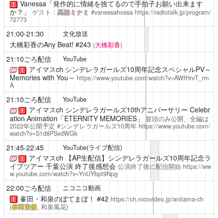
Vanessa「発作的に情緒を捨てるので手拍子お願い出来ます
！
か？」
ゲスト：
髙橋ミナミ
#vanessahossa
https://radiotalk.jp/program/
72773
21:00-21:30
文化放送
大橋彩香のAny Beat!
#243
(
大橋彩香
)
21:10ごろ配信
YouTube
アイマスch
シンデレラガールズ10周年記念スペシャルPV～
！
Memories with You～
https://www.youtube.com/watch?v=AWfHrvT_rm
A
21:10ごろ配信
YouTube
アイマスch
シンデレラガールズ10thアニバーサリー Celebr
！
ation Animation「ETERNITY MEMORIES」
冒頭のみ公開、全編は
2022年公開予定 #シンデレラガールズ10周年
https://www.youtube.com/
watch?v=S1d8PSvdWGk
21:45-22:45
YouTube(ライブ配信)
アイマスch
【AP生配信】シンデレラガールズ10周年記念ラ
！
イブツアー 千葉公演 終了後感想会
公演終了後に配信開始
https://ww
w.youtube.com/watch?v=YnUYbpt9Npg
22:00ごろ配信
ニコニコ動画
峯田・和泉のぽてまぼ！
#42
https://ch.nicovideo.jp/anitama-ch
！
(
峯田茉優
, 和泉風花)