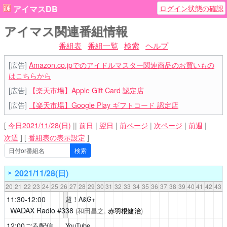
ログイン状態の確認
アイマスDB
アイマス関連番組情報
番組表
番組一覧
検索
ヘルプ
[広告]
Amazon.co.jpでのアイドルマスター関連商品のお買いもの
はこちらから
[広告]
【楽天市場】Apple Gift Card 認定店
[広告]
【楽天市場】Google Play ギフトコード 認定店
[
今日2021/11/28(日)
||
前日
|
翌日
|
前ページ
|
次ページ
|
前週
|
次週
]
[
番組表の表示設定
]
2021/11/28(日)
20
21
22
23
24
25
26
27
28
29
30
31
32
33
34
35
36
37
38
39
40
41
42
43
11:30-12:00
超！A&G+
WADAX Radio
#338
(和田昌之,
赤羽根健治
)
12:00ごろ配信
YouTube