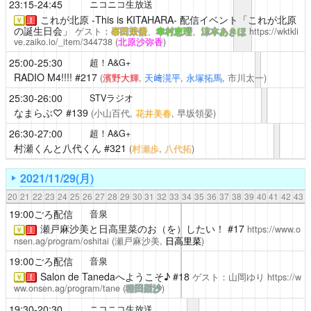
23:15-24:45
ニコニコ生放送
これが北原 -This is KITAHARA-
配信イベント「これが北原
￥
！
の誕生日会」
ゲスト：
峯田茉優
、
幸村恵理
、
涼本あきほ
https://wktkli
ve.zaiko.io/_item/344738
(
北原沙弥香
)
25:00-25:30
超！A&G+
RADIO M4!!!!
#217
(
濱野大輝
,
天﨑滉平
,
永塚拓馬
, 市川太一)
25:30-26:00
STVラジオ
なまらぶ♡
#139
(小山百代,
花井美春
, 早坂領晏)
26:30-27:00
超！A&G+
村瀬くんと八代くん
#321
(
村瀬歩
,
八代拓
)
2021/11/29(月)
20
21
22
23
24
25
26
27
28
29
30
31
32
33
34
35
36
37
38
39
40
41
42
43
19:00ごろ配信
音泉
瀬戸麻沙美と日高里菜のお（を）したい！
#17
https://www.o
￥
！
nsen.ag/program/oshitai
(瀬戸麻沙美,
日高里菜
)
19:00ごろ配信
音泉
Salon de Tanedaへようこそ♪
#18
ゲスト：山岡ゆり
https://w
￥
！
ww.onsen.ag/program/tane
(
種田梨沙
)
19:30-20:30
ニコニコ生放送