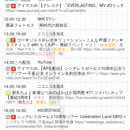
アイマスch
【デレステ】「EVERLASTING」MV 2Dリッチ
！
https://www.youtube.com/watch?v=uZuqmwhljVo
12:00-12:30
NHK Eテレ
囲碁フォーカス
「AI時代の新格言」
13:30-15:00
ニコニコ生放送
ゴー☆ジャス＠レボ☆リューション～こんな声優ファン☆
￥
！
タスティック with ちくわP～
番組イベント
ゲスト：
鈴木絵理
、昼
のみ：Yes!アキト、夜のみ：
杜野まこ
昼の部
https://live.nicovideo.jp/w
atch/lv334535229
(
山口立花子
, 他)
14:00ごろ配信
YouTube
アイマスch
【AP生配信】シンデレラガールズ10周年記念ラ
！
イブツアー 千葉公演 オンライン名刺交換会
#Pグリ
https://www.you
tube.com/watch?v=7rLQExvsTd0
14:00-16:00
ニコニコ生放送
都丸ちよと春瀬なつみのぱかぱか競馬塾
#71 ジャパンカップ
￥
【番組3周年】
ゲスト：豊田萌絵
https://live.nicovideo.jp/watch/lv3343
12971
(
都丸ちよ
,
春瀬なつみ
)
16:00-16:50
ASOBISTAGE
シンデレラガールズ10周年ツアー
Celebration Land DAY2
#
！
シンデレラ10周年_千葉day2
開場中映像
https://asobistage.asobistore.j
p/event/cinderella10th_chiba/entrance