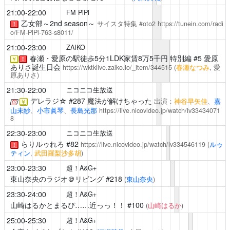
21:00-22:00
FM PiPi
乙女部～2nd season～
サイスタ特集 #oto2
https://tunein.com/radi
！
o/FM-PiPi-763-s8011/
21:00-23:00
ZAIKO
春瀬・愛原の駅徒歩5分1LDK家賃8万5千円
特別編 #5 愛原
￥
！
ありさ誕生日会
https://wktklive.zaiko.io/_item/344515
(
春瀬なつみ
, 愛
原ありさ)
21:30-22:00
ニコニコ生放送
デレラジ☆
#287 魔法が解けちゃった
出演：
神谷早矢佳
、
嘉
￥
山未紗
、
小市眞琴
、
長島光那
https://live.nicovideo.jp/watch/lv33434071
8
22:30-23:00
ニコニコ生放送
らりルゥれろ
#82
https://live.nicovideo.jp/watch/lv334546119
(
ルゥ
！
ティン
,
武田羅梨沙多胡
)
23:00-23:30
超！A&G+
東山奈央のラジオ＠リビング
#218
(
東山奈央
)
23:30-24:00
超！A&G+
山崎はるかとまるぴ……近っっ！！
#100
(
山崎はるか
)
25:00-25:30
超！A&G+