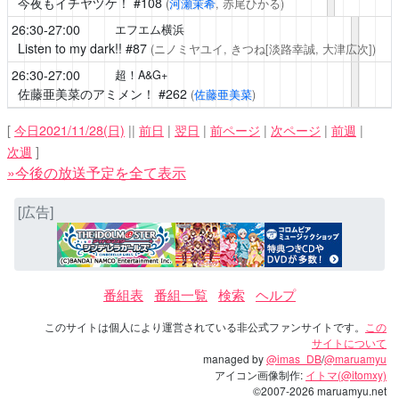
今夜もイチヤヅケ！
#108
(
河瀬茉希
, 赤尾ひかる)
26:30-27:00
エフエム横浜
Listen to my dark!!
#87
(ニノミヤユイ, きつね[淡路幸誠, 大津広次])
26:30-27:00
超！A&G+
佐藤亜美菜のアミメン！
#262
(
佐藤亜美菜
)
[
今日2021/11/28(日)
||
前日
|
翌日
|
前ページ
|
次ページ
|
前週
|
次週
]
»今後の放送予定を全て表示
[広告]
番組表
番組一覧
検索
ヘルプ
このサイトは個人により運営されている非公式ファンサイトです。
この
サイトについて
managed by
@imas_DB
/
@maruamyu
アイコン画像制作:
イトマ(@itomxy)
©2007-2026 maruamyu.net