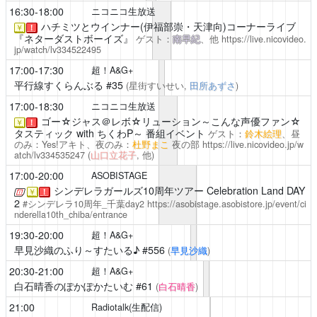
16:30-18:00
ニコニコ生放送
ハチミツとウインナー(伊福部崇・天津向)コーナーライブ
￥
！
『ネターダストボーイズ』
ゲスト：
南早紀
、他
https://live.nicovideo.
jp/watch/lv334522495
17:00-17:30
超！A&G+
平行線すくらんぶる
#35
(星街すいせい,
田所あずさ
)
17:00-18:30
ニコニコ生放送
ゴー☆ジャス＠レボ☆リューション～こんな声優ファン☆
￥
！
タスティック with ちくわP～
番組イベント
ゲスト：
鈴木絵理
、昼
のみ：Yes!アキト、夜のみ：
杜野まこ
夜の部
https://live.nicovideo.jp/w
atch/lv334535247
(
山口立花子
, 他)
17:00-20:00
ASOBISTAGE
シンデレラガールズ10周年ツアー
Celebration Land DAY
￥
！
2
#シンデレラ10周年_千葉day2
https://asobistage.asobistore.jp/event/ci
nderella10th_chiba/entrance
19:30-20:00
超！A&G+
早見沙織のふり～すたいる♪
#556
(
早見沙織
)
20:30-21:00
超！A&G+
白石晴香のぽかぽかたいむ
#61
(
白石晴香
)
21:00
Radiotalk(生配信)