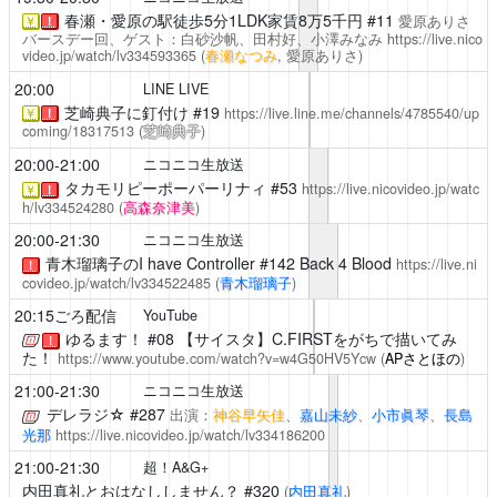
春瀬・愛原の駅徒歩5分1LDK家賃8万5千円
#11
愛原ありさ
￥
！
バースデー回、ゲスト：白砂沙帆、田村好、小澤みなみ
https://live.nico
video.jp/watch/lv334593365
(
春瀬なつみ
, 愛原ありさ)
20:00
LINE LIVE
芝崎典子に釘付け
#19
https://live.line.me/channels/4785540/up
￥
！
coming/18317513
(
芝崎典子
)
20:00-21:00
ニコニコ生放送
タカモリピーポーパーリナィ
#53
https://live.nicovideo.jp/watc
￥
！
h/lv334524280
(
高森奈津美
)
20:00-21:30
ニコニコ生放送
青木瑠璃子のI have Controller
#142 Back 4 Blood
https://live.ni
！
covideo.jp/watch/lv334522485
(
青木瑠璃子
)
20:15ごろ配信
YouTube
ゆるます！
#08 【サイスタ】C.FIRSTをがちで描いてみ
！
た！
https://www.youtube.com/watch?v=w4G50HV5Ycw
(
APさとほの
)
21:00-21:30
ニコニコ生放送
デレラジ☆
#287
出演：
神谷早矢佳
、
嘉山未紗
、
小市眞琴
、
長島
光那
https://live.nicovideo.jp/watch/lv334186200
21:00-21:30
超！A&G+
内田真礼とおはなししません？
#320
(
内田真礼
)