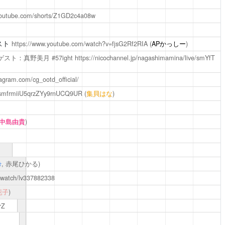
youtube.com/shorts/Z1GD2c4a08w
スト
https://www.youtube.com/watch?v=fjsG2Rf2RIA
(
APかっしー
)
ゲスト：真野美月 #57ight
https://nicochannel.jp/nagashimamina/live/smYfT
agram.com/cg_ootd_official/
ve/smfrmiiU5qrzZYy9rnUCQ9UR
(
集貝はな
)
中島由貴
)
希
, 赤尾ひかる)
jp/watch/lv337882338
花子
)
rZ