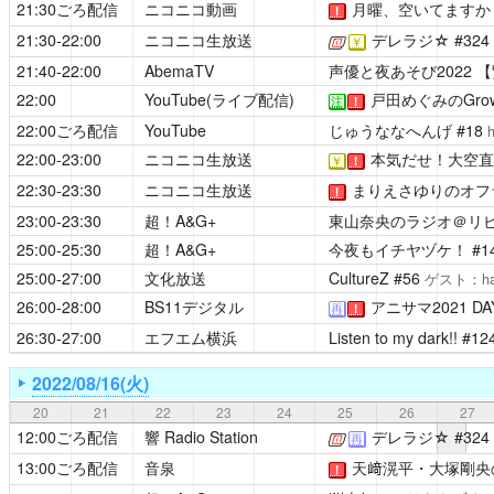
21:30ごろ配信
ニコニコ動画
月曜、空いてますか
！
21:30-22:00
ニコニコ生放送
デレラジ☆
#32
[公式]
￥
21:40-22:00
AbemaTV
声優と夜あそび2022
【
22:00
YouTube(ライブ配信)
戸田めぐみのGrow U
注
！
22:00ごろ配信
YouTube
じゅうななへんげ
#18
h
22:00-23:00
ニコニコ生放送
本気だせ！大空直
￥
！
22:30-23:30
ニコニコ生放送
まりえさゆりのオフ
！
23:00-23:30
超！A&G+
東山奈央のラジオ＠リ
25:00-25:30
超！A&G+
今夜もイチヤヅケ！
#1
25:00-27:00
文化放送
CultureZ
#56
ゲスト：ha
26:00-28:00
BS11デジタル
アニサマ2021
DA
再
！
26:30-27:00
エフエム横浜
Listen to my dark!!
#12
2022/08/16(火)
20
21
22
23
24
25
26
27
12:00ごろ配信
響 Radio Station
デレラジ☆
#324
[公式]
再
13:00ごろ配信
音泉
天﨑滉平・大塚剛央
！