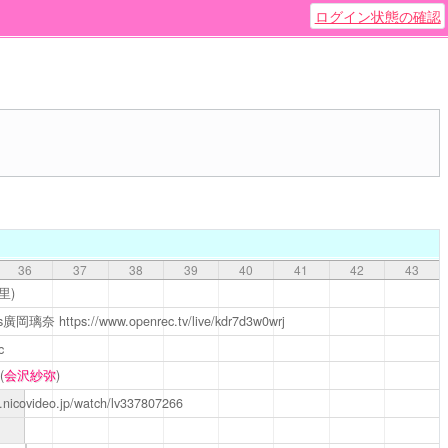
ログイン状態の確認
36
37
38
39
40
41
42
43
里)
vs廣岡璃奈
https://www.openrec.tv/live/kdr7d3w0wrj
c
(
会沢紗弥
)
ve.nicovideo.jp/watch/lv337807266