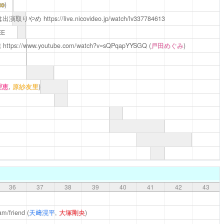
co
)
は出演取りやめ
https://live.nicovideo.jp/watch/lv337784613
EE
信
https://www.youtube.com/watch?v=sQPqapYYSGQ
(
戸田めぐみ
)
理恵
,
原紗友里
)
36
37
38
39
40
41
42
43
am/friend
(
天﨑滉平
,
大塚剛央
)