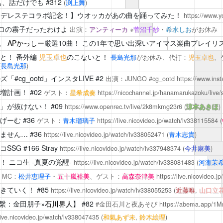
ぁ、話だけでも
#312
(
渕上舞
)
【デレステコラボ記念！】ウオッカがあの曲を踊ってみた！
https://www.
 プロの霧子だったわけよ
出演：
アンティーカ
※
菅沼千紗
・
希水しお
がお休み
。
APかっしー
厳選10曲！ この1年で思い出深いアイマス楽曲プレイリ
と！
番外編
児玉卓也
のこないと！
長島光那
がお休み、代打：
児玉卓也
、
(
長島光那
)
#cg_ootd」インスタLIVE #2
出演：JUNGO #cg_ootd
https://www.inst
増計画！
#02
ゲスト：
星希成奏
https://nicochannel.jp/hanamarukazoku/li
」が抜けない！
#09
https://www.openrec.tv/live/2k8mkmg23r6
(
涼本あきほ
)
げーむ
#36
ゲスト：
青木瑠璃子
https://live.nicovideo.jp/watch/lv338115584
(
ません…
#36
https://live.nicovideo.jp/watch/lv338052471
(
青木志貴
)
コSSG
#166 Stray
https://live.nicovideo.jp/watch/lv337948374
(
今井麻美
)
！
ニコ生 -真夏の覚醒-
https://live.nicovideo.jp/watch/lv338081483
(
河瀬茉
1
MC：
松井恵理子
・
五十嵐裕美
、ゲスト：
高森奈津美
https://live.nicovideo.
きていく！
#85
https://live.nicovideo.jp/watch/lv338055253
(
近藤唯
,
山口立
繋：金田朋子×
石川界人
】 #82
#金田石川と夜あそび
https://abema.app/1M
/live.nicovideo.jp/watch/lv338047435
(
和氣あず未
,
鈴木絵理
)