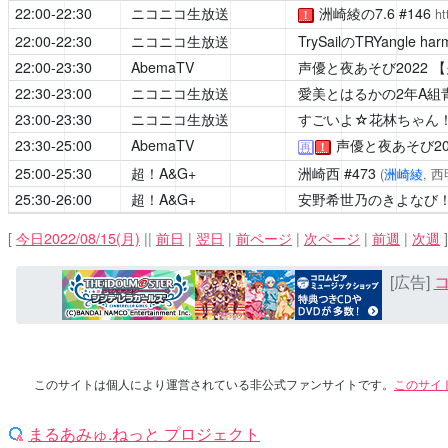
22:00-22:30
ニコニコ生放送
洲崎綾の7.6
#146
ht
！
22:00-22:30
ニコニコ生放送
TrySailのTRYangle har
22:00-23:30
AbemaTV
声優と夜あそび2022
【
22:30-23:00
ニコニコ生放送
愛美とはるかの2年A組
23:00-23:30
ニコニコ生放送
すごいよ☆花林ちゃん
23:30-25:00
AbemaTV
声優と夜あそび20
再
！
25:00-25:30
超！A&G+
洲崎西
#473
(
洲崎綾
, 
25:30-26:00
超！A&G+
安野希世乃のきよなび
[
今日2022/08/15(月)
||
前日
|
翌日
|
前ページ
|
次ページ
|
前週
|
次週
]
[広告]
コ
このサイトは個人により運営されている非公式ファンサイトです。
このサイ
まるあみゅ.ねっと プロジェクト