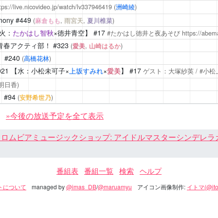
tps://live.nicovideo.jp/watch/lv337946419
(
洲崎綾
)
mony
#449
(
麻倉もも
,
雨宮天
,
夏川椎菜
)
火：
たかはし智秋
×徳井青空】 #17
#たかはし徳井と夜あそび
https://abe
青春アクティ部！
#323
(
愛美
,
山崎はるか
)
！
#240
(
高橋花林
)
21
【水：小松未可子×
上坂すみれ
×
愛美
】 #17
ゲスト：大塚紗英 / #小松
西明日香)
！
#94
(
安野希世乃
)
»今後の放送予定を全て表示
ロムビアミュージックショップ: アイドルマスターシンデレラガール
番組表
番組一覧
検索
ヘルプ
トについて
managed by
@imas_DB
/
@maruamyu
アイコン画像制作:
イトマ(@ito