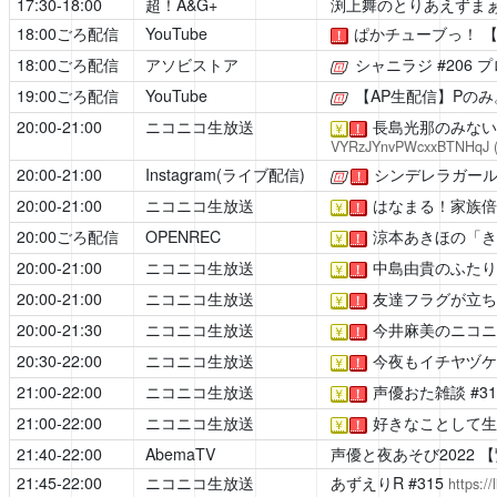
17:30-18:00
超！A&G+
渕上舞のとりあえずま
18:00ごろ配信
YouTube
ぱかチューブっ！ 
！
18:00ごろ配信
アソビストア
シャニラジ
#206
[公式]
19:00ごろ配信
YouTube
【AP生配信】Pのみ
[公式]
20:00-21:00
ニコニコ生放送
長島光那のみない
￥
！
VYRzJYnvPWcxxBTNHqJ
20:00-21:00
Instagram(ライブ配信)
シンデレラガールズ「
[公式]
！
20:00-21:00
ニコニコ生放送
はなまる！家族倍
￥
！
20:00ごろ配信
OPENREC
涼本あきほの「き
￥
！
20:00-21:00
ニコニコ生放送
中島由貴のふたり
￥
！
20:00-21:00
ニコニコ生放送
友達フラグが立ち
￥
！
20:00-21:30
ニコニコ生放送
今井麻美のニコニ
￥
！
20:30-22:00
ニコニコ生放送
今夜もイチヤヅケ
￥
！
21:00-22:00
ニコニコ生放送
声優おた雑談
#3
￥
！
21:00-22:00
ニコニコ生放送
好きなことして生
￥
！
21:40-22:00
AbemaTV
声優と夜あそび2022
【
21:45-22:00
ニコニコ生放送
あずえりR
#315
https:/