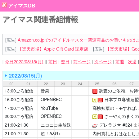
アイマスDB
アイマス関連番組情報
[広告]
Amazon.co.jpでのアイドルマスター関連商品のお買いものは
[広告]
【楽天市場】Apple Gift Card 認定店
[広告]
【楽天市場】Goog
[
今日2022/08/15(月)
||
前日
|
翌日
|
前ページ
|
次ページ
|
前週
|
次週
]
2022/08/15(月)
20
21
22
23
24
25
26
27
13:00ごろ配信
音泉
調査のご依頼、お待
！
16:00ごろ配信
OPENREC
日本プロ麻雀連盟
￥
！
17:00ごろ配信
YouTube
高柳知葉のトモすれば…
20:00ごろ配信
OPENREC
さーやんのまくの
￥
！
21:00-21:30
ニコニコ生放送
デレラジ☆
#324
[公式]
出
21:00-21:30
超！A&G+
内田真礼とおはなしし