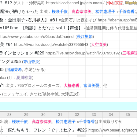
？
#12
ゲスト：沖野晃司
https://nicochannel.jp/getsumasu/
(
仲村宗悟
,
Machi
4 魔法が解けちゃった
出演：
桜咲千依
、
高森奈津美
、
松井恵理子
※
千菅春香
繋：金田朋子×
石川界人
】 #81
#金田石川と夜あそび
https://abema.app/mi
P time!
【雑談】とだなま vol.1【声優】
※通常回延期に伴う代替生配
ttps://www.youtube.com/c/SeasideChannel
(
長江里加
)
美
#64
https://live.nicovideo.jp/watch/lv337955543
(
大空直美
)
ラインセッション
#229
https://live.nicovideo.jp/watch/lv337950192
(
三宅麻
ビング
#255
(
東山奈央
)
45
(
河瀬茉希
, 赤尾ひかる)
lca
(月：
夏川椎菜
)
Y1
出演：765プロオールスターズ、
大橋彩香
、
富田美憂
、他
4
(ニノミヤユイ, きつね[淡路幸誠, 大津広次])
28
29
30
31
32
33
34
35
出演：
桜咲千依
、
高森奈津美
、
松井恵理子
※
千菅春香
は出演取りやめ
の「僕たちもう、フレンドですよね？」
#226
https://www.onsen.ag/progr