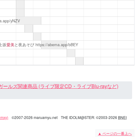
ma.app/yNZV
上坂
愛美
と夜あそび
https://abema.app/bBEY
ズ関連商品 (ライブ限定CD・ライブBlu-rayなど)
mxy)
©2007-2026 maruamyu.net
THE IDOLM@STER: ©2003-2026
BNEI
▲
ページの一番上へ