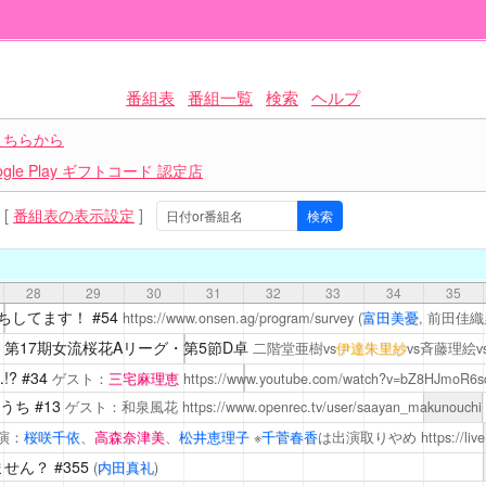
番組表
番組一覧
検索
ヘルプ
こちらから
le Play ギフトコード 認定店
[
番組表の表示設定
]
28
29
30
31
32
33
34
35
ちしてます！
#54
https://www.onsen.ag/program/survey
(
富田美憂
, 前田佳織
 第17期女流桜花Aリーグ・第5節D卓
二階堂亜樹vs
伊達朱里紗
vs斉藤理絵
!?
#34
ゲスト：
三宅麻理恵
https://www.youtube.com/watch?v=bZ8HJmoR6s
うち
#13
ゲスト：和泉風花
https://www.openrec.tv/user/saayan_makunouchi
演：
桜咲千依
、
高森奈津美
、
松井恵理子
※
千菅春香
は出演取りやめ
https://li
ません？
#355
(
内田真礼
)