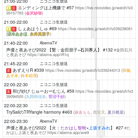
21:00-22:00
ニコニコ生放送
エンディングは上機嫌で
#57
https://live.nicovideo.jp/watch/lv3
￥
！
39157763
(
会沢紗弥
)
21:00-22:00
ニコニコ生放送
しぇあはうしゅ
#69
https://live.nicovideo.jp/watch/lv339238061
￥
！
(
涼本あきほ
,
永井真里子
)
21:40-22:00
AbemaTV
声優と夜あそび2022
【繋：金田朋子×
石川界人
】 #132
#金田石川
と夜あそび
https://abema.app/iR1q
21:45-22:00
ニコニコ生放送
あずえりR
#339
https://live.nicovideo.jp/watch/lv339244313
(
和氣
！
あず未
,
鈴木絵理
)
22:00-22:30
ニコニコ生放送
和び紗び じゅーおーむじん
#59
https://live.nicovideo.jp/watch/lv3
！
39094505
(
丸岡和佳奈
,
菅沼千紗
)
22:00-22:30
ニコニコ生放送
TrySailのTRYangle harmony
#463
(
麻倉もも
,
雨宮天
,
夏川椎菜
)
22:00-23:30
AbemaTV
声優と夜あそび2022
【火：
たかはし智秋
×
上坂すみれ
】 #27
#た
かはし上坂と夜あそび
https://abema.app/ave9