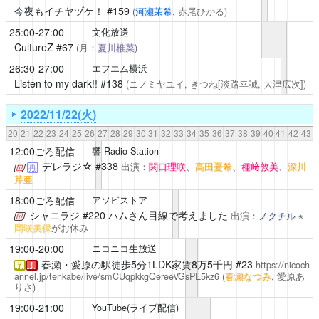
今夜もイチヤヅケ！
#159
(
河瀬茉希
, 赤尾ひかる)
25:00-27:00
文化放送
CultureZ
#67
(月：
夏川椎菜
)
26:30-27:00
エフエム横浜
Listen to my dark!!
#138
(ニノミヤユイ, きつね[淡路幸誠, 大津広次])
2022/11/22(火)
20
21
22
23
24
25
26
27
28
29
30
31
32
33
34
35
36
37
38
39
40
41
42
43
12:00ごろ配信
響 Radio Station
デレラジ☆
#338
出演：
関口理咲
、
高田憂希
、
種﨑敦美
、
深川
再
芹亜
18:00ごろ配信
アソビストア
シャニラジ
#220 ハムさん目線で考えました
出演：
ノクチル
※
岡咲美保
がお休み
19:00-20:00
ニコニコ生放送
春瀬・愛原の駅徒歩5分1LDK家賃8万5千円
#23
https://nicoch
￥
！
annel.jp/tenkabe/live/smCUqpkkgQereeVGsPE5kz6
(
春瀬なつみ
, 愛原あ
りさ)
19:00-21:00
YouTube(ライブ配信)