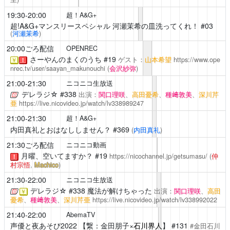
19:30-20:00
超！A&G+
超!A&G+マンスリースペシャル 河瀬茉希の皿洗ってくれ！
#03
(
河瀬茉希
)
20:00ごろ配信
OPENREC
さーやんのまくのうち
#19
ゲスト：
山本希望
https://www.ope
￥
！
nrec.tv/user/saayan_makunouchi
(
会沢紗弥
)
21:00-21:30
ニコニコ生放送
デレラジ☆
#338
出演：
関口理咲
、
高田憂希
、
種﨑敦美
、
深川芹
亜
https://live.nicovideo.jp/watch/lv338989247
21:00-21:30
超！A&G+
内田真礼とおはなししません？
#369
(
内田真礼
)
21:30ごろ配信
ニコニコ動画
月曜、空いてますか？
#19
https://nicochannel.jp/getsumasu/
(
仲
！
村宗悟
,
Machico
)
21:30-22:00
ニコニコ生放送
デレラジ☆
#338 魔法が解けちゃった
出演：
関口理咲
、
高田
￥
憂希
、
種﨑敦美
、
深川芹亜
https://live.nicovideo.jp/watch/lv338992022
21:40-22:00
AbemaTV
声優と夜あそび2022
【繋：金田朋子×
石川界人
】 #131
#金田石川