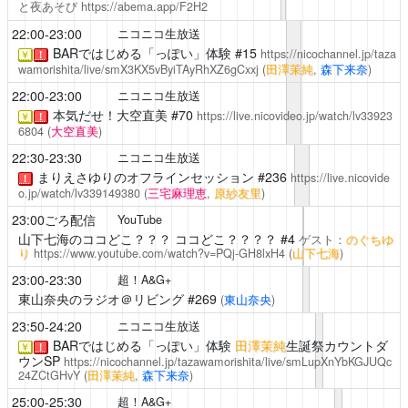
と夜あそび
https://abema.app/F2H2
22:00-23:00
ニコニコ生放送
BARではじめる「っぽい」体験
#15
https://nicochannel.jp/taza
￥
！
wamorishita/live/smX3KX5vByiTAyRhXZ6gCxxj
(
田澤茉純
,
森下来奈
)
22:00-23:00
ニコニコ生放送
本気だせ！大空直美
#70
https://live.nicovideo.jp/watch/lv33923
￥
！
6804
(
大空直美
)
22:30-23:30
ニコニコ生放送
まりえさゆりのオフラインセッション
#236
https://live.nicovide
！
o.jp/watch/lv339149380
(
三宅麻理恵
,
原紗友里
)
23:00ごろ配信
YouTube
山下七海のココどこ？？？
ココどこ？？？？ #4
ゲスト：
のぐちゆ
り
https://www.youtube.com/watch?v=PQj-GH8lxH4
(
山下七海
)
23:00-23:30
超！A&G+
東山奈央のラジオ＠リビング
#269
(
東山奈央
)
23:50-24:20
ニコニコ生放送
BARではじめる「っぽい」体験
田澤茉純
生誕祭カウントダ
￥
！
ウンSP
https://nicochannel.jp/tazawamorishita/live/smLupXnYbKGJUQc
24ZCtGHvY
(
田澤茉純
,
森下来奈
)
25:00-25:30
超！A&G+