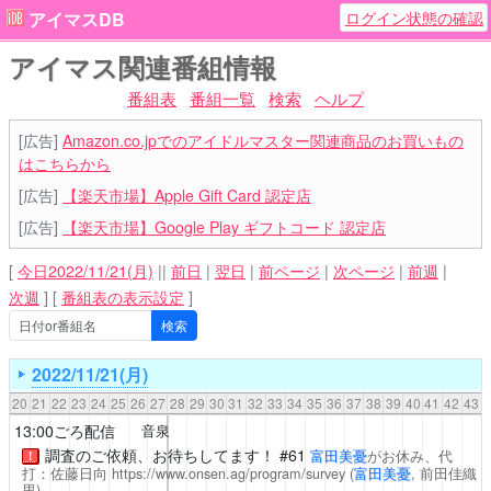
ログイン状態の確認
アイマスDB
アイマス関連番組情報
番組表
番組一覧
検索
ヘルプ
[広告]
Amazon.co.jpでのアイドルマスター関連商品のお買いもの
はこちらから
[広告]
【楽天市場】Apple Gift Card 認定店
[広告]
【楽天市場】Google Play ギフトコード 認定店
[
今日2022/11/21(月)
||
前日
|
翌日
|
前ページ
|
次ページ
|
前週
|
次週
]
[
番組表の表示設定
]
2022/11/21(月)
20
21
22
23
24
25
26
27
28
29
30
31
32
33
34
35
36
37
38
39
40
41
42
43
13:00ごろ配信
音泉
調査のご依頼、お待ちしてます！
#61
富田美憂
がお休み、代
！
打：佐藤日向
https://www.onsen.ag/program/survey
(
富田美憂
, 前田佳織
里)