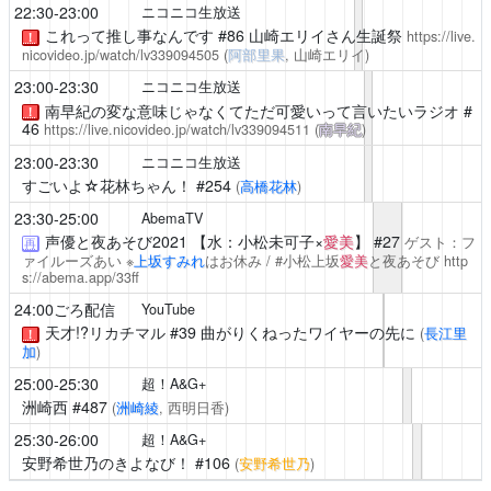
22:30-23:00
ニコニコ生放送
これって推し事なんです
#86 山崎エリイさん生誕祭
https://live.
！
nicovideo.jp/watch/lv339094505
(
阿部里果
, 山崎エリイ)
23:00-23:30
ニコニコ生放送
南早紀の変な意味じゃなくてただ可愛いって言いたいラジオ
#
！
46
https://live.nicovideo.jp/watch/lv339094511
(
南早紀
)
23:00-23:30
ニコニコ生放送
すごいよ☆花林ちゃん！
#254
(
高橋花林
)
23:30-25:00
AbemaTV
声優と夜あそび2021
【水：小松未可子×
愛美
】 #27
ゲスト：フ
再
ァイルーズあい ※
上坂すみれ
はお休み / #小松上坂
愛美
と夜あそび
http
s://abema.app/33ff
24:00ごろ配信
YouTube
天才!?リカチマル
#39 曲がりくねったワイヤーの先に
(
長江里
！
加
)
25:00-25:30
超！A&G+
洲崎西
#487
(
洲崎綾
, 西明日香)
25:30-26:00
超！A&G+
安野希世乃のきよなび！
#106
(
安野希世乃
)