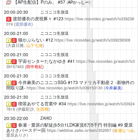
【AP生配信】Pのみ。
#57
(
APかっしー
)
20:00-20:30
ニコニコ生放送
渡部優衣の虎視豚々
#123
https://live.nicovideo.jp/watch/lv339238
！
019
(
渡部優衣
)
20:00-21:00
ニコニコ生放送
猫かぶらない
#12
https://live.nicovideo.jp/watch/lv339238308
￥
！
(大森日雅,
山下七海
)
20:00-21:00
ニコニコ生放送
宇宙センターたなかゆき
#41
https://live.nicovideo.jp/watch/lv3
￥
！
39157463
(
田中有紀
)
20:00-21:30
ニコニコ生放送
今井麻美のニコニコSSG
#173 マドリカ不動産２ -新物件の
￥
！
間取り謎-
https://live.nicovideo.jp/watch/lv339153130
(
今井麻美
)
20:30-21:30
ニコニコ生放送
喫茶あやてる営業中
#34
https://live.nicovideo.jp/watch/lv33924
￥
！
7818
(伊藤彩沙,
生田輝
)
20:30-22:00
ZAIKO
春瀬・愛原の駅徒歩5分1LDK家賃8万5千円
特別編 #9 愛原
￥
！
ありさバースデー回
https://wktklive.zaiko.io/item/352957
(
春瀬なつみ
,
愛原ありさ)