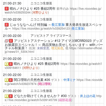
21:00-21:30
ニコニコ生放送
晴れノチひより
#25 番組2周年
前半のみ
https://live.nicovideo.jp/
！
watch/lv339250244
(
河野ひより
)
21:00-22:00
ニコニコ生放送
じゅうななへんげ
特別編 ～
長江里加
重大発表生放送スペシャ
！
ル～
https://live.nicovideo.jp/watch/lv339254123
(
長江里加
)
21:00-22:00
アソビストア ライブコマース
アソビストアステーション
#12 アイマスMOIW2023 グッズ
！
お披露目スペシャル！～ 商品実物お見せしちゃいます～ with バー
チャル秋葉原！
出演:
末柄里恵
,
増元拓也
, 他
https://idolmaster-official.
jp/news/01_5304.html
21:00-22:00
ニコニコ生放送
晴れノチひより
#25 番組2周年
https://live.nicovideo.jp/watch/l
￥
！
v339164611
(
河野ひより
)
21:00-22:00
ニコニコ生放送
関口理咲の天然色素
#26
ゲスト：
中澤ミナ
https://live.nicovide
￥
！
o.jp/watch/lv339237874
(
関口理咲
)
21:00-22:00
ニコニコ生放送
どなたか助けてくれませんか？
#30
ゲスト：
井上ほの花
http
￥
！
s://live.nicovideo.jp/watch/lv339145739
(
礒部花凜
)