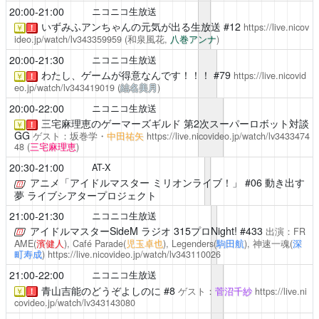
20:00-21:00
ニコニコ生放送
いずみふアンちゃんの元気が出る生放送
#12
https://live.nicov
￥
！
ideo.jp/watch/lv343359959
(和泉風花,
八巻アンナ
)
20:00-21:30
ニコニコ生放送
わたし、ゲームが得意なんです！！！
#79
https://live.nicovid
￥
！
eo.jp/watch/lv343419019
(
結名美月
)
20:00-22:00
ニコニコ生放送
三宅麻理恵のゲーマーズギルド
第2次スーパーロボット対談
￥
！
GG
ゲスト：坂巻学・
中田祐矢
https://live.nicovideo.jp/watch/lv3433474
48
(
三宅麻理恵
)
20:30-21:00
AT-X
アニメ「アイドルマスター ミリオンライブ！」
#06 動き出す
夢 ライブシアタープロジェクト
21:00-21:30
ニコニコ生放送
アイドルマスターSideM ラジオ 315プロNight!
#433
出演：FR
AME(
濱健人
), Café Parade(
児玉卓也
), Legenders(
駒田航
), 神速一魂(
深
町寿成
)
https://live.nicovideo.jp/watch/lv343110026
21:00-22:00
ニコニコ生放送
青山吉能のどうぞよしのに #8
ゲスト：
菅沼千紗
https://live.ni
￥
！
covideo.jp/watch/lv343143080