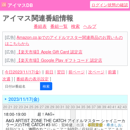
ログイン状態の確認
アイマスDB
アイマス関連番組情報
番組表
番組一覧
検索
ヘルプ
[広告]
Amazon.co.jpでのアイドルマスター関連商品のお買いもの
はこちらから
[広告]
【楽天市場】Apple Gift Card 認定店
[広告]
【楽天市場】Google Play ギフトコード 認定店
[
今日2023/11/17(金)
||
前日
|
翌日
|
前ページ
|
次ページ
|
前週
|
次週
]
[
番組表の表示設定
]
2023/11/17(金)
20
21
22
23
24
25
26
27
28
29
30
31
32
33
34
35
36
37
38
39
40
41
42
43
18:00-19:00
超！A&G+
A&G ARTIST ZONE THE CATCH
アイドルマスター シャイニーカ
ラーズのTHE CATCH #3
MC：鷲崎健、出演：
峯田茉優
・
希水しお
、
特別ゲスト：
池田ななこ
(シャニアニ制作P) / 収録回 #シャニアニネタ