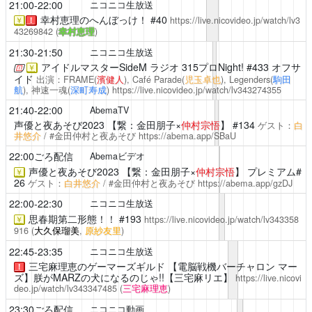
21:00-22:00
ニコニコ生放送
幸村恵理のへんぼっけ！
#40
https://live.nicovideo.jp/watch/lv3
￥
！
43269842
(
幸村恵理
)
21:30-21:50
ニコニコ生放送
アイドルマスターSideM ラジオ 315プロNight!
#433 オフサ
￥
イド
出演：FRAME(
濱健人
), Café Parade(
児玉卓也
), Legenders(
駒田
航
), 神速一魂(
深町寿成
)
https://live.nicovideo.jp/watch/lv343274355
21:40-22:00
AbemaTV
声優と夜あそび2023
【繋：金田朋子×
仲村宗悟
】 #134
ゲスト：
白
井悠介
/ #金田仲村と夜あそび
https://abema.app/SBaU
22:00ごろ配信
Abemaビデオ
声優と夜あそび2023
【繋：金田朋子×
仲村宗悟
】 プレミアム#
￥
26
ゲスト：
白井悠介
/ #金田仲村と夜あそび
https://abema.app/gzDJ
22:00-22:30
ニコニコ生放送
思春期第二形態！！
#193
https://live.nicovideo.jp/watch/lv343358
￥
916
(
大久保瑠美
,
原紗友里
)
22:45-23:35
ニコニコ生放送
三宅麻理恵のゲーマーズギルド
【電脳戦機バーチャロン マー
！
ズ】朕がMARZの犬になるのじゃ!!【三宅麻リエ】
https://live.nicovi
deo.jp/watch/lv343347485
(
三宅麻理恵
)
23:30ごろ配信
ニコニコ動画