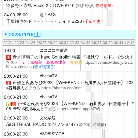
羽多野・寺島 Radio 2D LOVE
#710
(羽多野渉,
寺島拓篤
)
24:00-25:00
超！A&G+
千葉翔也のトゥー・ビー・ナイト
#228
(
千葉翔也
)
2023/11/18(土)
20
21
22
23
24
25
26
27
28
29
30
31
32
33
34
35
36
37
38
39
40
41
42
43
19:00
ニコニコ生放送
青木瑠璃子のI have Controller
特番 『桃鉄ワールド』で対決！
！
ゲスト：
五十嵐裕美
、
高森奈津美
、
松嵜麗
https://live.nicovideo.jp/watc
h/lv343391233
(
青木瑠璃子
)
20:00-21:00
AbemaTV
声優と夜あそび2023
【WEEKEND：
石川界人
×日笠陽子】 #08
！
#
石川界人
とアガる
https://abema.app/t8dh
21:00-21:30
AbemaTV
声優と夜あそび2023
【WEEKEND：
石川界人
×日笠陽子】 #
￥
！
08 PPV
#
石川界人
とアガる
https://abema.app/6ZWj
21:00-23:00
文化放送
A&G TRIBAL RADIO エジソン
#447
(畠中祐,
芹澤優
)
23:00-23:30
ASOBISTAGE