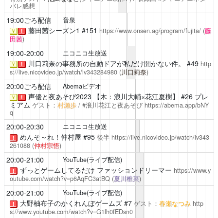
バレ感想
19:00ごろ配信
音泉
藤田茜シーズン1
#151
https://www.onsen.ag/program/fujita/
(
藤
￥
！
田茜
)
19:00-20:00
ニコニコ生放送
川口莉奈の事務所の自動ドアが私だけ開かない件。
#49
http
￥
！
s://live.nicovideo.jp/watch/lv343284980
(
川口莉奈
)
20:00ごろ配信
Abemaビデオ
声優と夜あそび2023
【木：浪川大輔×花江夏樹】 #26 プレ
￥
！
ミアム
ゲスト：
村瀬歩
/ #浪川花江と夜あそび
https://abema.app/bNY
q
20:00-20:30
ニコニコ生放送
めんそ～れ！仲村屋
#95
後半
https://live.nicovideo.jp/watch/lv343
！
261088
(
仲村宗悟
)
20:00-21:00
YouTube(ライブ配信)
ずっとゲームしてるだけ
ファッションドリーマー
https://www.y
！
outube.com/watch?v=p6AqFC3atBQ
(
夏川椎菜
)
20:00-21:00
YouTube(ライブ配信)
大野柚布子のかくれんぼゲームズ #7
ゲスト：
春瀬なつみ
http
！
s://www.youtube.com/watch?v=G1lh0fEDsn0