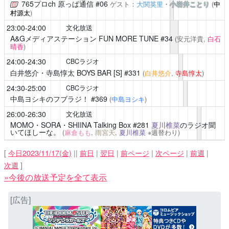
765プロch 原っぱ通信
#06
ゲスト：
大関英里
・
小岩井ことり
(
中
村源太
)
23:00-24:00
文化放送
A&Gメディアステーション FUN MORE TUNE
#34
(安元洋貴,
白石
晴香
)
24:00-24:30
CBCラジオ
白井悠介・寺島惇太 BOYS BAR [S]
#331
(
白井悠介
,
寺島惇太
)
24:30-25:00
CBCラジオ
中島ヨシキのフブラジ！
#369
(
中島ヨシキ
)
26:00-26:30
文化放送
MOMO・SORA・SHIINA Talking Box
#281
夏川椎菜
のラジオ聞
いてほしーな。
(
麻倉もも
,
雨宮天
,
夏川椎菜
※週替わり)
[
今日2023/11/17(金)
||
前日
|
翌日
|
前ページ
|
次ページ
|
前週
|
次週
]
»今後の放送予定を全て表示
[広告]