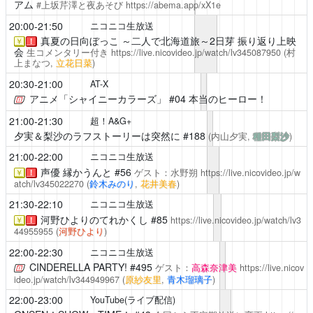
アム
#上坂芹澤と夜あそび
https://abema.app/xX1e
20:00-21:50
ニコニコ生放送
真夏の日向ぼっこ
～二人で北海道旅～2日芽 振り返り上映
￥
！
会
生コメンタリー付き
https://live.nicovideo.jp/watch/lv345087950
(村
上まなつ,
立花日菜
)
20:30-21:00
AT-X
アニメ「シャイニーカラーズ」
#04 本当のヒーロー！
21:00-21:30
超！A&G+
夕実＆梨沙のラフストーリーは突然に
#188
(内山夕実,
種田梨沙
)
21:00-22:00
ニコニコ生放送
声優 縁かうんと
#56
ゲスト：水野朔
https://live.nicovideo.jp/w
￥
！
atch/lv345022270
(
鈴木みのり
,
花井美春
)
21:30-22:10
ニコニコ生放送
河野ひよりのてれかくし
#85
https://live.nicovideo.jp/watch/lv3
￥
！
44955955
(
河野ひより
)
22:00-22:30
ニコニコ生放送
CINDERELLA PARTY!
#495
ゲスト：
高森奈津美
https://live.nicov
ideo.jp/watch/lv344949967
(
原紗友里
,
青木瑠璃子
)
22:00-23:00
YouTube(ライブ配信)