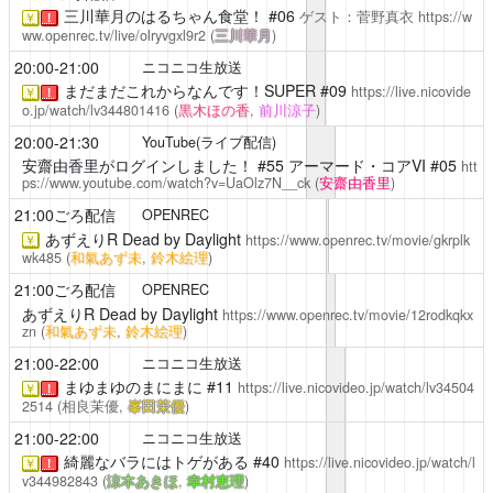
三川華月のはるちゃん食堂！
#06
ゲスト：菅野真衣
https://w
￥
！
ww.openrec.tv/live/olryvgxl9r2
(
三川華月
)
20:00-21:00
ニコニコ生放送
まだまだこれからなんです！SUPER
#09
https://live.nicovide
￥
！
o.jp/watch/lv344801416
(
黒木ほの香
,
前川涼子
)
20:00-21:30
YouTube(ライブ配信)
安齋由香里がログインしました！
#55 アーマード・コアVI #05
htt
ps://www.youtube.com/watch?v=UaOlz7N__ck
(
安齋由香里
)
21:00ごろ配信
OPENREC
あずえりR
Dead by Daylight
https://www.openrec.tv/movie/gkrplk
￥
wk485
(
和氣あず未
,
鈴木絵理
)
21:00ごろ配信
OPENREC
あずえりR
Dead by Daylight
https://www.openrec.tv/movie/12rodkqkx
zn
(
和氣あず未
,
鈴木絵理
)
21:00-22:00
ニコニコ生放送
まゆまゆのまにまに
#11
https://live.nicovideo.jp/watch/lv34504
￥
！
2514
(相良茉優,
峯田茉優
)
21:00-22:00
ニコニコ生放送
綺麗なバラにはトゲがある
#40
https://live.nicovideo.jp/watch/l
￥
！
v344982843
(
涼本あきほ
,
幸村恵理
)