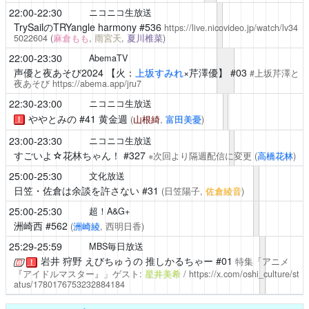
22:00-22:30
ニコニコ生放送
TrySailのTRYangle harmony
#536
https://live.nicovideo.jp/watch/lv34
5022604
(
麻倉もも
,
雨宮天
,
夏川椎菜
)
22:00-23:30
AbemaTV
声優と夜あそび2024
【火：
上坂すみれ
×
芹澤優
】 #03
#上坂芹澤と
夜あそび
https://abema.app/jru7
22:30-23:00
ニコニコ生放送
ややとみの
#41 黄金週
(
山根綺
,
富田美憂
)
！
23:00-23:30
ニコニコ生放送
すごいよ☆花林ちゃん！
#327
※次回より隔週配信に変更
(
高橋花林
)
25:00-25:30
文化放送
日笠・佐倉は余談を許さない
#31
(日笠陽子,
佐倉綾音
)
25:00-25:30
超！A&G+
洲崎西
#562
(
洲崎綾
, 西明日香)
25:29-25:59
MBS毎日放送
岩井 狩野 えびちゅうの 推しかるちゃー #01
特集「アニメ
！
『アイドルマスター』」ゲスト:
星井美希
/
https://x.com/oshi_culture/st
atus/1780176753232884184