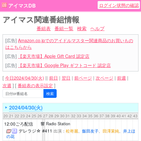
ログイン状態の確認
アイマスDB
アイマス関連番組情報
番組表
番組一覧
検索
ヘルプ
[広告]
Amazon.co.jpでのアイドルマスター関連商品のお買いもの
はこちらから
[広告]
【楽天市場】Apple Gift Card 認定店
[広告]
【楽天市場】Google Play ギフトコード 認定店
[
今日2024/04/30(火)
||
前日
|
翌日
|
前ページ
|
次ページ
|
前週
|
次週
]
[
番組表の表示設定
]
2024/04/30(火)
20
21
22
23
24
25
26
27
28
29
30
31
32
33
34
35
36
37
38
39
40
41
42
43
12:00ごろ配信
響 Radio Station
デレラジ☆
#411
出演：
松嵜麗
、
飯田友子
、
田澤茉純
、
井上ほ
再
の花