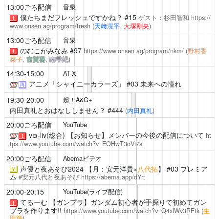
13:00ごろ配信
音泉
僕たちまだフレッシュですかね？
#15
ゲスト：杉田智和
https://
！
www.onsen.ag/program/fresh
(
天﨑滉平
,
大塚剛央
)
13:00ごろ配信
音泉
のむこがみなみ
#97
https://www.onsen.ag/program/nkm/
(
野村香
！
菜子
,
古賀葵
,
南早紀
)
14:30-15:00
AT-X
アニメ「シャイニーカラーズ」
#03 未来への憧れ
再
19:30-20:00
超！A&G+
内田真礼とおはなししません？
#444
(
内田真礼
)
20:00ごろ配信
YouTube
vα-liv(総合)
【お知らせ】メンバーの今後の配信について
ht
！
tps://www.youtube.com/watch?v=EOHwT3oVi7s
20:00ごろ配信
Abemaビデオ
声優と夜あそび2024
【月：安元洋貴×
八代拓
】 #03 プレミア
￥
ム
#安元八代と夜あそび
https://abema.app/dYrt
20:00-20:15
YouTube(ライブ配信)
てるーむ
【ガンプラ】ガンダム初心者が手探りで初めてガン
！
プラを作ります!!
https://www.youtube.com/watch?v=Q4xlWv3RFtk
(
生
田輝
)