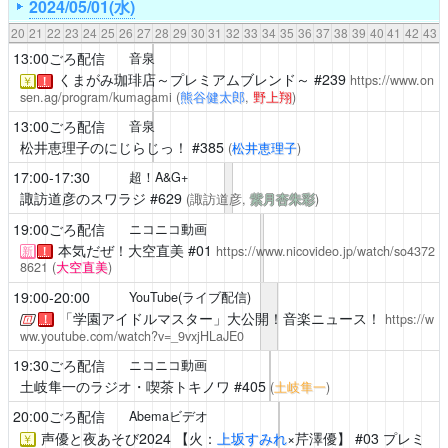
2024/05/01(水)
20
21
22
23
24
25
26
27
28
29
30
31
32
33
34
35
36
37
38
39
40
41
42
43
13:00ごろ配信
音泉
くまがみ珈琲店～プレミアムブレンド～
#239
https://www.on
￥
！
sen.ag/program/kumagami
(
熊谷健太郎
,
野上翔
)
13:00ごろ配信
音泉
松井恵理子のにじらじっ！
#385
(
松井恵理子
)
17:00-17:30
超！A&G+
諏訪道彦のスワラジ
#629
(諏訪道彦,
紫月杏朱彩
)
19:00ごろ配信
ニコニコ動画
本気だぜ！大空直美
#01
https://www.nicovideo.jp/watch/so4372
新
！
8621
(
大空直美
)
19:00-20:00
YouTube(ライブ配信)
「学園アイドルマスター」大公開！音楽ニュース！
https://w
！
ww.youtube.com/watch?v=_9vxjHLaJE0
19:30ごろ配信
ニコニコ動画
土岐隼一のラジオ・喫茶トキノワ
#405
(
土岐隼一
)
20:00ごろ配信
Abemaビデオ
声優と夜あそび2024
【火：
上坂すみれ
×
芹澤優
】 #03 プレミ
￥