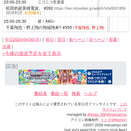
23:00-23:30
ニコニコ生放送
松田的超英雄電波。
#282
https://live.nicovideo.jp/watch/lv345021859
(松田利冴,
松田颯水
)
25:00-25:30
超！A&G+
千葉翔也・野上翔の翔福翔来!!
#355
(
千葉翔也
,
野上翔
)
[
今日2024/04/30(火)
||
前日
|
翌日
|
前ページ
|
次ページ
|
前週
|
次週
]
»今後の放送予定を全て表示
[広告]
番組表
番組一覧
検索
ヘルプ
このサイトは個人により運営されている非公式ファンサイトです。
この
サイトについて
managed by
@imas_DB
/
@maruamyu
アイコン画像制作:
イトマ(@itomxy)
©2007-2026 maruamyu.net
THE IDOLM@STER: ©2003-2026
BNEI