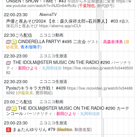
ONSEN！SHOW・TIME！
#43
今回から不定期放送に変更
https://w
ww.youtube.com/watch?v=NJGn64rRcXc
(
千葉翔也
, 鈴代紗弓)
22:00-23:30
AbemaTV
声優と夜あそび2024
【水：森久保祥太郎×
石川界人
】 #03
#森久
保石川と夜あそび
https://abema.app/cCLh
22:30ごろ配信
ニコニコ動画
CINDERELLA PARTY!
#495 二次会
ゲスト：
高森奈津美
(
原
￥
紗友里
,
青木瑠璃子
)
22:30-23:00
ニコニコ生放送
THE IDOLM@STER MUSIC ON THE RADIO
#290
パーソナリ
ティ：
新田ひより
・
丸岡和佳奈
https://live.nicovideo.jp/watch/lv3449500
82
22:30-23:00
ニコニコ生放送
Pyxisのキラキラ大作戦！
#409
https://live.nicovideo.jp/watch/lv34486
9292
(
伊藤美来
, 豊田萌絵)
23:00ごろ配信
ニコニコ動画
THE IDOLM@STER MUSIC ON THE RADIO
#290 カーテ
￥
ンコール
パーソナリティ：
新田ひより
・
丸岡和佳奈
23:00-23:30
ニコニコ生放送
まぁたんゆりりん
#79
(
Machico
,
駒形友梨
)
！