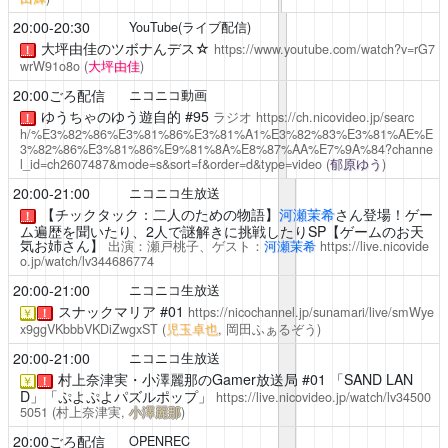
20:00-20:30
YouTube(ライブ配信)
大坪由佳のツボナんデス☆
https://www.youtube.com/watch?v=rG7
！
wrW91o8o
(
大坪由佳
)
20:00ごろ配信
ニコニコ動画
ゆうちゃのゆう遊自的
#95
ラジオ
https://ch.nicovideo.jp/searc
！
h/%E3%82%86%E3%81%86%E3%81%A1%E3%82%83%E3%81%AE%E
3%82%86%E3%81%86%E9%81%8A%E8%87%AA%E7%9A%84?channe
l_id=ch2607487&mode=s&sort=f&order=d&type=video
(
郁原ゆう
)
20:00-21:00
ニコニコ生放送
【チックタック：二人のための物語】
河瀬茉希
さん登場！ゲー
！
ム遍歴を聞いたり、2人で謎解きに挑戦したりSP【ゲームのお天
気お姉さん】
出演：瀬戸桃子、ゲスト：
河瀬茉希
https://live.nicovide
o.jp/watch/lv344686774
20:00-21:00
ニコニコ生放送
スナックマリア
#01
https://nicochannel.jp/sunamari/live/smWye
￥
！
x9ggVKbbbVKDiZwgxST
(
児玉卓也
, 岡田ふぁるぞう)
20:00-21:00
ニコニコ生放送
村上奈津実・小澤麗那のGamer放送局
#01 「SAND LAN
￥
！
D」「ぷよぷよパズルポップ」
https://live.nicovideo.jp/watch/lv34500
5051
(村上奈津実,
小澤麗那
)
20:00ごろ配信
OPENREC