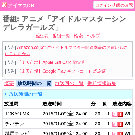
ログイン状態の確認
アイマスDB
番組: アニメ「アイドルマスターシン
デレラガールズ」
番組表
番組一覧
検索
ヘルプ
[広告]
Amazon.co.jpでのアイドルマスター関連商品のお買いもの
はこちらから
[広告]
【楽天市場】Apple Gift Card 認定店
[広告]
【楽天市場】Google Play ギフトコード 認定店
概要
放送時間の一覧
放送回の一覧
番組情報編集
放送時間の一覧
放送局
放送時間
分
回
放送内容
TOKYO MX
2015/01/09(金)
24:00
30
1
Who i
新
！
チバテレ
2015/01/09(金)
24:00
30
1
Who i
新
！
群馬テレビ
2015/01/09(金)
24:00
30
1
Who i
新
！