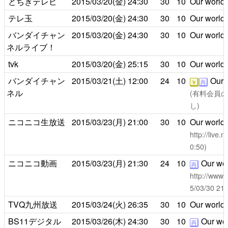
とちぎテレビ
2015/03/20(金)
24:30
30
10
Our world is
テレ玉
2015/03/20(金)
24:30
30
10
Our world is
バンダイチャン
2015/03/20(金)
24:30
30
10
Our world is
ネルライブ！
tvk
2015/03/20(金)
25:15
30
10
Our world is
バンダイチャン
2015/03/21(土)
12:00
24
10
Our wo
￥
再
ネル
(有料会員のみ
し)
ニコニコ生放送
2015/03/23(月)
21:00
30
10
Our world is
http://live
0:50)
ニコニコ動画
2015/03/23(月)
21:30
24
10
Our world
再
http://www.
5/03/30 
TVQ九州放送
2015/03/24(火)
26:35
30
10
Our world is
BS11デジタル
2015/03/26(木)
24:30
30
10
Our world
再