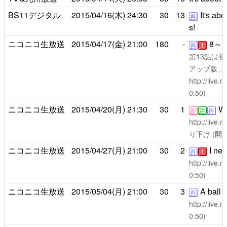
BS11デジタル
2015/04/16(木)
24:30
30
13
It's abo
再
s!
ニコニコ生放送
2015/04/17(金)
21:00
180
-
8～
再
！
第13話は
アップ版」
http://live
0:50)
ニコニコ生放送
2015/04/20(月)
21:30
30
1
Wh
新
注
再
http://live
り下げ (開場2
ニコニコ生放送
2015/04/27(月)
21:00
30
2
I nev
再
！
http://live
0:50)
ニコニコ生放送
2015/05/04(月)
21:00
30
3
A ball i
再
http://live
0:50)