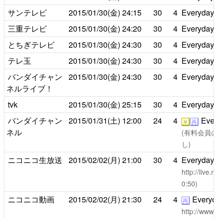
サンテレビ
2015/01/30(金)
24:15
30
4
Everyday lif
三重テレビ
2015/01/30(金)
24:20
30
4
Everyday lif
とちぎテレビ
2015/01/30(金)
24:30
30
4
Everyday lif
テレ玉
2015/01/30(金)
24:30
30
4
Everyday lif
バンダイチャン
2015/01/30(金)
24:30
30
4
Everyday lif
ネルライブ！
tvk
2015/01/30(金)
25:15
30
4
Everyday lif
バンダイチャン
2015/01/31(土)
12:00
24
4
Everyd
￥
再
ネル
(有料会員のみ
し)
ニコニコ生放送
2015/02/02(月)
21:00
30
4
Everyday lif
http://live
0:50)
ニコニコ動画
2015/02/02(月)
21:30
24
4
Everyday 
再
http://www.