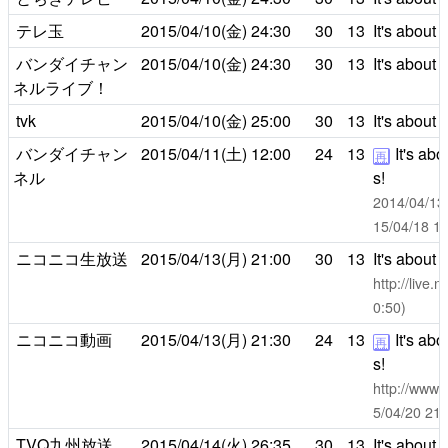
テレ玉
2015/04/10(金)
24:30
30
13
It's about 
バンダイチャン
2015/04/10(金)
24:30
30
13
It's about 
ネルライブ！
tvk
2015/04/10(金)
25:00
30
13
It's about 
バンダイチャン
2015/04/11(土)
12:00
24
13
It's abo
再
ネル
s!
2014/04/
15/04/1
ニコニコ生放送
2015/04/13(月)
21:00
30
13
It's about 
http://live
0:50)
ニコニコ動画
2015/04/13(月)
21:30
24
13
It's abo
再
s!
http://www.
5/04/20 
TVQ九州放送
2015/04/14(火)
26:35
30
13
It's about 