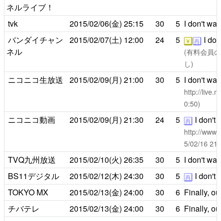
ネルライブ！
tvk
2015/02/06(金)
25:15
30
5
I don't wa
バンダイチャン
2015/02/07(土)
12:00
24
5
I don
￥
再
ネル
(有料会員のみ
し)
ニコニコ生放送
2015/02/09(月)
21:00
30
5
I don't wa
http://live
0:50)
ニコニコ動画
2015/02/09(月)
21:30
24
5
I don't
再
http://www.
5/02/16 
TVQ九州放送
2015/02/10(火)
26:35
30
5
I don't wa
BS11デジタル
2015/02/12(木)
24:30
30
5
I don't
再
TOKYO MX
2015/02/13(金)
24:00
30
6
Finally, o
チバテレ
2015/02/13(金)
24:00
30
6
Finally, o