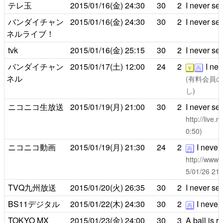
テレ玉
2015/01/16(金)
24:30
30
2
I never se
バンダイチャン
2015/01/16(金)
24:30
30
2
I never se
ネルライブ！
tvk
2015/01/16(金)
25:15
30
2
I never se
バンダイチャン
2015/01/17(土)
12:00
24
2
I nev
￥
再
ネル
(有料会員のみ
し)
ニコニコ生放送
2015/01/19(月)
21:00
30
2
I never se
http://live
0:50)
ニコニコ動画
2015/01/19(月)
21:30
24
2
I never 
再
http://www.
5/01/26 
TVQ九州放送
2015/01/20(火)
26:35
30
2
I never se
BS11デジタル
2015/01/22(木)
24:30
30
2
I never 
再
TOKYO MX
2015/01/23(金)
24:00
30
3
A ball is r