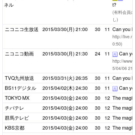
ネル
t?
(有料会員のみ
し)
ニコニコ生放送
2015/03/30(月)
21:00
30
11
Can you he
http://live
0:50)
ニコニコ動画
2015/03/30(月)
21:30
24
11
Can you
再
http://www.
5/04/06 
TVQ九州放送
2015/03/31(火)
26:35
30
11
Can you he
BS11デジタル
2015/04/02(木)
24:30
30
11
Can you
再
TOKYO MX
2015/04/03(金)
24:00
30
12
The magic 
チバテレ
2015/04/03(金)
24:00
30
12
The magic 
群馬テレビ
2015/04/03(金)
24:00
30
12
The magic 
KBS京都
2015/04/03(金)
24:00
30
12
The magic 