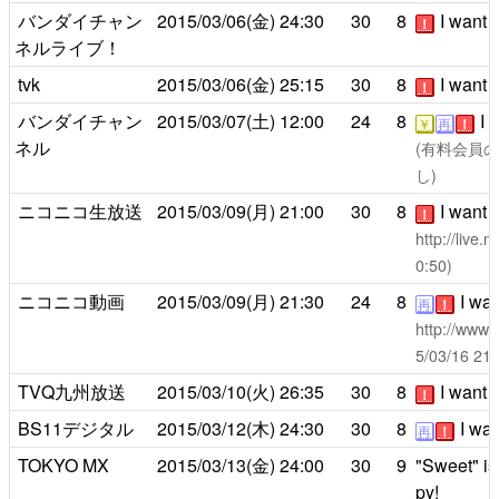
バンダイチャン
2015/03/06(金)
24:30
30
8
I want 
！
ネルライブ！
tvk
2015/03/06(金)
25:15
30
8
I want 
！
バンダイチャン
2015/03/07(土)
12:00
24
8
I 
￥
再
！
ネル
(有料会員のみ
し)
ニコニコ生放送
2015/03/09(月)
21:00
30
8
I want 
！
http://live
0:50)
ニコニコ動画
2015/03/09(月)
21:30
24
8
I wan
再
！
http://www.
5/03/16 
TVQ九州放送
2015/03/10(火)
26:35
30
8
I want 
！
BS11デジタル
2015/03/12(木)
24:30
30
8
I wan
再
！
TOKYO MX
2015/03/13(金)
24:00
30
9
"Sweet" is
py!