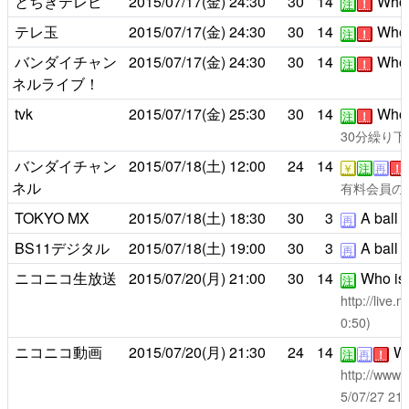
とちぎテレビ
2015/07/17(金)
24:30
30
14
Who i
注
！
テレ玉
2015/07/17(金)
24:30
30
14
Who i
注
！
バンダイチャン
2015/07/17(金)
24:30
30
14
Who i
注
！
ネルライブ！
tvk
2015/07/17(金)
25:30
30
14
Who i
注
！
30分繰り下
バンダイチャン
2015/07/18(土)
12:00
24
14
￥
注
再
！
ネル
有料会員のみ2
TOKYO MX
2015/07/18(土)
18:30
30
3
A ball i
再
BS11デジタル
2015/07/18(土)
19:00
30
3
A ball i
再
ニコニコ生放送
2015/07/20(月)
21:00
30
14
Who is t
注
http://live
0:50)
ニコニコ動画
2015/07/20(月)
21:30
24
14
Wh
注
再
！
http://www.
5/07/27 