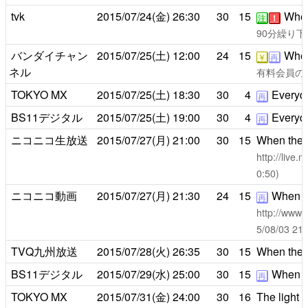
tvk
2015/07/24(金)
26:30
30
15
When 
注
！
90分繰り下
バンダイチャン
2015/07/25(土)
12:00
24
15
When 
￥
再
ネル
有料会員のみ2
TOKYO MX
2015/07/25(土)
18:30
30
4
Everyday 
再
BS11デジタル
2015/07/25(土)
19:00
30
4
Everyday 
再
ニコニコ生放送
2015/07/27(月)
21:00
30
15
When the s
http://live
0:50)
ニコニコ動画
2015/07/27(月)
21:30
24
15
When the
再
http://www.
5/08/03 
TVQ九州放送
2015/07/28(火)
26:35
30
15
When the s
BS11デジタル
2015/07/29(水)
25:00
30
15
When the
再
TOKYO MX
2015/07/31(金)
24:00
30
16
The light 