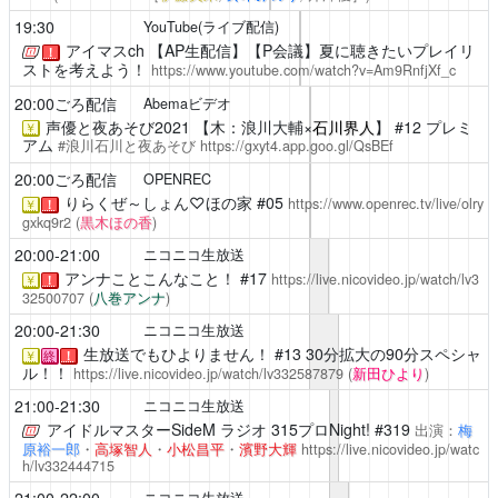
19:30
YouTube(ライブ配信)
アイマスch
【AP生配信】【P会議】夏に聴きたいプレイリ
！
ストを考えよう！
https://www.youtube.com/watch?v=Am9RnfjXf_c
20:00ごろ配信
Abemaビデオ
声優と夜あそび2021
【木：浪川大輔×
石川界人
】 #12 プレミ
￥
アム
#浪川石川と夜あそび
https://gxyt4.app.goo.gl/QsBEf
20:00ごろ配信
OPENREC
りらくぜ～しょん♡ほの家
#05
https://www.openrec.tv/live/olry
￥
！
gxkq9r2
(
黒木ほの香
)
20:00-21:00
ニコニコ生放送
アンナことこんなこと！
#17
https://live.nicovideo.jp/watch/lv3
￥
！
32500707
(
八巻アンナ
)
20:00-21:30
ニコニコ生放送
生放送でもひよりません！
#13 30分拡大の90分スペシャ
￥
終
！
ル！！
https://live.nicovideo.jp/watch/lv332587879
(
新田ひより
)
21:00-21:30
ニコニコ生放送
アイドルマスターSideM ラジオ 315プロNight!
#319
出演：
梅
原裕一郎
・
高塚智人
・
小松昌平
・
濱野大輝
https://live.nicovideo.jp/watc
h/lv332444715