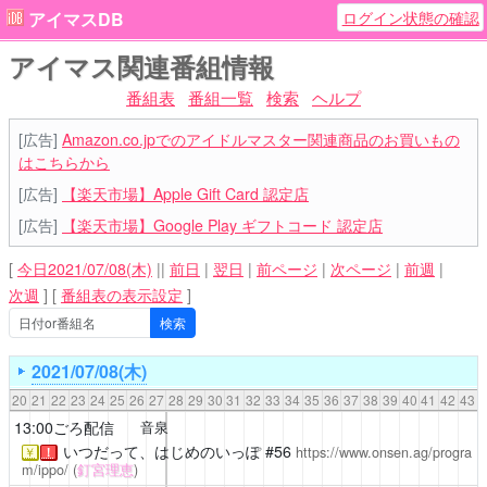
ログイン状態の確認
アイマスDB
アイマス関連番組情報
番組表
番組一覧
検索
ヘルプ
[広告]
Amazon.co.jpでのアイドルマスター関連商品のお買いもの
はこちらから
[広告]
【楽天市場】Apple Gift Card 認定店
[広告]
【楽天市場】Google Play ギフトコード 認定店
[
今日2021/07/08(木)
||
前日
|
翌日
|
前ページ
|
次ページ
|
前週
|
次週
]
[
番組表の表示設定
]
2021/07/08(木)
20
21
22
23
24
25
26
27
28
29
30
31
32
33
34
35
36
37
38
39
40
41
42
43
13:00ごろ配信
音泉
いつだって、はじめのいっぽ
#56
https://www.onsen.ag/progra
￥
！
m/ippo/
(
釘宮理恵
)