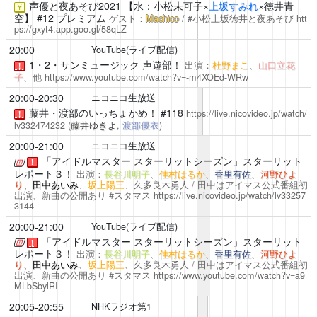
声優と夜あそび2021
【水：小松未可子×
上坂すみれ
×徳井青
￥
空】 #12 プレミアム
ゲスト：
Machico
/ #小松上坂徳井と夜あそび
htt
ps://gxyt4.app.goo.gl/58qLZ
20:00
YouTube(ライブ配信)
1・2・サンミュージック 声遊部！
出演：
杜野まこ
、
山口立花
！
子
、他
https://www.youtube.com/watch?v=-m4XOEd-WRw
20:00-20:30
ニコニコ生放送
藤井・渡部のいっちょかめ！
#118
https://live.nicovideo.jp/watch/
！
lv332474232
(
藤井ゆきよ
,
渡部優衣
)
20:00-21:00
ニコニコ生放送
「アイドルマスター スターリットシーズン」スターリット
！
レポート３！
出演：
長谷川明子
、
佳村はるか
、
香里有佐
、
河野ひよ
り
、
田中あいみ
、
坂上陽三
、久多良木勇人 / 田中はアイマス公式番組初
出演、新曲の公開あり #スタマス
https://live.nicovideo.jp/watch/lv33257
3144
20:00-21:00
YouTube(ライブ配信)
「アイドルマスター スターリットシーズン」スターリット
！
レポート３！
出演：
長谷川明子
、
佳村はるか
、
香里有佐
、
河野ひよ
り
、
田中あいみ
、
坂上陽三
、久多良木勇人 / 田中はアイマス公式番組初
出演、新曲の公開あり #スタマス
https://www.youtube.com/watch?v=a9
MLbSbylRI
20:05-20:55
NHKラジオ第1