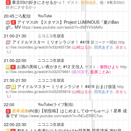
東京03の好きにさせるかッ！
ゲスト:
松岡禎丞
、他 / #東京03の
！
好きにさせるかッ
20:45ごろ配信
YouTube
アイマスch
【スタマス】Project LUMINOUS『夏のBan
！
g!!』MV
https://www.youtube.com/watch?v=iNXYVVdAAfc
21:00-21:30
ニコニコ生放送
アイドルマスター ミリオンラジオ！
#419
新コーナー開始
http
s://live.nicovideo.jp/watch/lv332455738
(
山崎はるか
,
田所あずさ
,
麻倉も
も
)
21:00-22:00
ニコニコ生放送
お酒の美味しい夜がきた
#12 文佳人
ゲスト：
新田ひより
http
￥
！
s://live.nicovideo.jp/watch/lv332379661
(
前川涼子
,
藍原ことみ
)
21:30-21:50
ニコニコ生放送
アイドルマスター ミリオンラジオ！
#419 おまけ放送
http
￥
s://live.nicovideo.jp/watch/lv332355819
(
山崎はるか
,
田所あずさ
,
麻倉も
も
)
22:00
YouTube(ライブ配信)
星希成奏
ch(仮)【初投稿】はじめましてゆーちゅーぶ！星希 成
！
奏です
https://www.youtube.com/watch?v=INCuERRC7uo
22:00-22:30
ニコニコ生放送
都丸ちよと春瀬なつみのぱかぱか競馬塾
競馬講座 第61R
￥
！