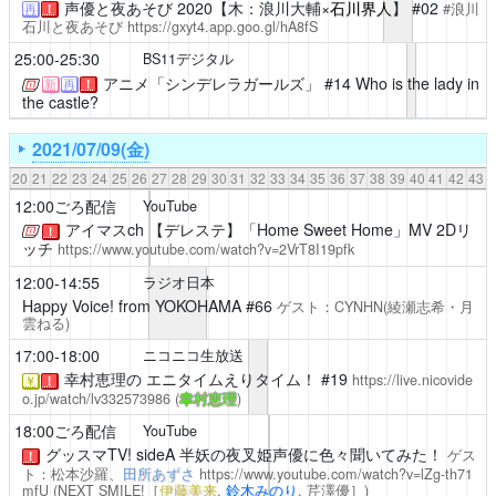
声優と夜あそび
2020【木：浪川大輔×
石川界人
】 #02
#浪川
再
！
石川と夜あそび
https://gxyt4.app.goo.gl/hA8fS
25:00-25:30
BS11デジタル
アニメ「シンデレラガールズ」
#14 Who is the lady in
新
再
！
the castle?
2021/07/09(金)
20
21
22
23
24
25
26
27
28
29
30
31
32
33
34
35
36
37
38
39
40
41
42
43
12:00ごろ配信
YouTube
アイマスch
【デレステ】「Home Sweet Home」MV 2Dリ
！
ッチ
https://www.youtube.com/watch?v=2VrT8I19pfk
12:00-14:55
ラジオ日本
Happy Voice! from YOKOHAMA
#66
ゲスト：CYNHN(綾瀬志希・月
雲ねる)
17:00-18:00
ニコニコ生放送
幸村恵理の エニタイムえりタイム！
#19
https://live.nicovide
￥
！
o.jp/watch/lv332573986
(
幸村恵理
)
18:00ごろ配信
YouTube
グッスマTV! sideA
半妖の夜叉姫声優に色々聞いてみた！
ゲス
！
ト：松本沙羅、
田所あずさ
https://www.youtube.com/watch?v=lZg-th71
mfU
(NEXT SMILE!［
伊藤美来
,
鈴木みのり
,
芹澤優
］)