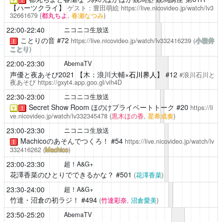
【ハーツクライ】
ゲスト：豊田萌絵
https://live.nicovideo.jp/watch/lv3
32661679
(
都丸ちよ
,
春瀬なつみ
)
22:00-22:40
ニコニコ生放送
ことりの音
#72
https://live.nicovideo.jp/watch/lv332416239
(
小岩井
！
ことり
)
22:00-23:30
AbemaTV
声優と夜あそび2021
【木：浪川大輔×
石川界人
】 #12
#浪川石川と
夜あそび
https://gxyt4.app.goo.gl/vih4D
22:30-23:00
ニコニコ生放送
Secret Show Room
ほのけプライベートトーク #20
https://li
￥
！
ve.nicovideo.jp/watch/lv332345478
(
黒木ほの香
,
星希成奏
)
23:00-23:30
ニコニコ生放送
Machicoのあそんでつくろ！
#54
https://live.nicovideo.jp/watch/lv
！
332416262
(
Machico
)
23:00-23:30
超！A&G+
花澤香菜のひとりでできるかな？
#501
(
花澤香菜
)
23:30-24:00
超！A&G+
竹達・沼倉の初ラジ！
#494
(
竹達彩奈
,
沼倉愛美
)
23:50-25:20
AbemaTV