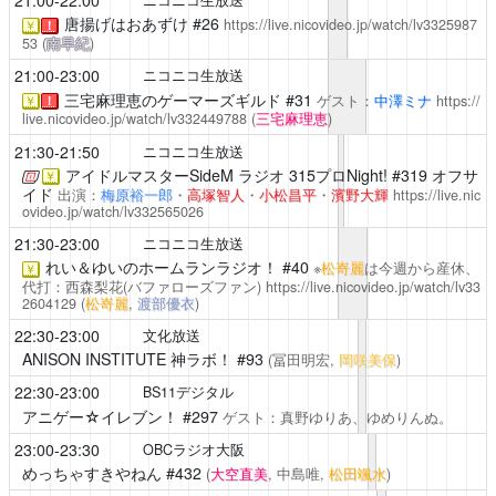
21:00-22:00
ニコニコ生放送
唐揚げはおあずけ
#26
https://live.nicovideo.jp/watch/lv3325987
￥
！
53
(
南早紀
)
21:00-23:00
ニコニコ生放送
三宅麻理恵のゲーマーズギルド
#31
ゲスト：
中澤ミナ
https://
￥
！
live.nicovideo.jp/watch/lv332449788
(
三宅麻理恵
)
21:30-21:50
ニコニコ生放送
アイドルマスターSideM ラジオ 315プロNight!
#319 オフサ
￥
イド
出演：
梅原裕一郎
・
高塚智人
・
小松昌平
・
濱野大輝
https://live.nic
ovideo.jp/watch/lv332565026
21:30-23:00
ニコニコ生放送
れい＆ゆいのホームランラジオ！
#40
※
松嵜麗
は今週から産休、
￥
代打：西森梨花(バファローズファン)
https://live.nicovideo.jp/watch/lv33
2604129
(
松嵜麗
,
渡部優衣
)
22:30-23:00
文化放送
ANISON INSTITUTE 神ラボ！
#93
(冨田明宏,
岡咲美保
)
22:30-23:00
BS11デジタル
アニゲー☆イレブン！
#297
ゲスト：真野ゆりあ、ゆめりんぬ。
23:00-23:30
OBCラジオ大阪
めっちゃすきやねん
#432
(
大空直美
, 中島唯,
松田颯水
)