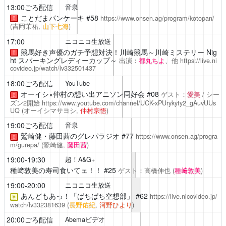
13:00ごろ配信
音泉
ことだまパンケーキ
#58
https://www.onsen.ag/program/kotopan/
！
(吉岡茉祐,
山下七海
)
17:00
ニコニコ生放送
競馬好き声優のガチ予想対決！川崎競馬～川崎ミステリー Nig
！
ht スパーキングレディーカップ～
出演：
都丸ちよ
、他
https://live.ni
covideo.jp/watch/lv332501437
18:00ごろ配信
YouTube
オーイシ×仲村の想い出アニソン同好会
#08
ゲスト：
愛美
/ シー
！
ズン2開始
https://www.youtube.com/channel/UCK-xPUrykyty2_gAuvUUs
UQ
(オーイシマサヨシ,
仲村宗悟
)
19:00ごろ配信
音泉
鷲崎健・藤田茜のグレパラジオ
#77
https://www.onsen.ag/progra
！
m/gurepa/
(鷲崎健,
藤田茜
)
19:00-19:30
超！A&G+
種﨑敦美の寿司食いてェ！！
#25
ゲスト：高橋伸也
(
種﨑敦美
)
19:00-20:00
ニコニコ生放送
あんどもあっ！「ぱちぱち空想部」
#62
https://live.nicovideo.jp/
￥
watch/lv332381639
(
長野佑紀
,
河野ひより
)
20:00ごろ配信
Abemaビデオ