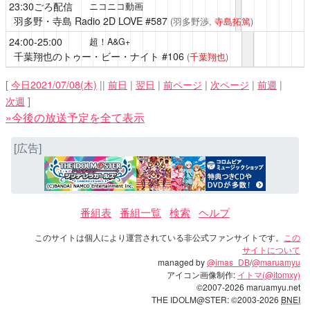
23:30ごろ配信
ニコニコ動画
羽多野・寺島 Radio 2D LOVE
#587
(羽多野渉,
寺島拓篤
)
24:00-25:00
超！A&G+
千葉翔也のトゥー・ビー・ナイト
#106
(
千葉翔也
)
[
今日2021/07/08(木)
||
前日
|
翌日
|
前ページ
|
次ページ
|
前週
|
次週
]
»今後の放送予定を全て表示
[広告]
番組表
番組一覧
検索
ヘルプ
このサイトは個人により運営されている非公式ファンサイトです。
この
サイトについて
managed by
@imas_DB
/
@maruamyu
アイコン画像制作:
イトマ(@itomxy)
©2007-2026 maruamyu.net
THE IDOLM@STER: ©2003-2026
BNEI