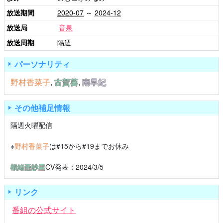
放送期間
2020-07
～
2024-12
放送局
音泉
放送周期
隔週
パーソナリティ
野村香菜子
,
古賀葵
,
南早紀
その他補足情報
隔週火曜配信
※
野村香菜子
は#15から#19までお休み
根緒亜紗里
CV発表：2024/3/5
リンク
番組の公式サイト