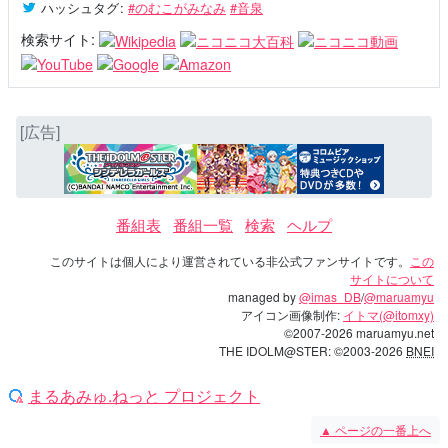
ハッシュタグ
:
#のむこがみなみ
#音泉
検索サイト:
[広告]
番組表
番組一覧
検索
ヘルプ
このサイトは個人により運営されている非公式ファンサイトです。
この
サイトについて
managed by
@imas_DB
/
@maruamyu
アイコン画像制作:
イトマ(@itomxy)
©2007-2026 maruamyu.net
THE IDOLM@STER: ©2003-2026
BNEI
まるあみゅ.ねっと プロジェクト
▲
ページの一番上へ