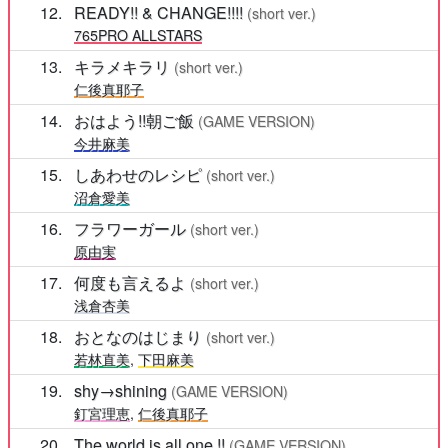
12
READY!! & CHANGE!!!!
(short ver.)
765PRO ALLSTARS
13
キラメキラリ
(short ver.)
仁後真耶子
14
おはよう!!朝ご飯
(GAME VERSION)
今井麻美
15
しあわせのレシピ
(short ver.)
沼倉愛美
16
フラワーガール
(short ver.)
原由実
17
何度も言えるよ
(short ver.)
浅倉杏美
18
おとなのはじまり
(short ver.)
若林直美
,
下田麻美
19
shy→shining
(GAME VERSION)
釘宮理恵
,
仁後真耶子
20
The world is all one !!
(GAME VERSION)