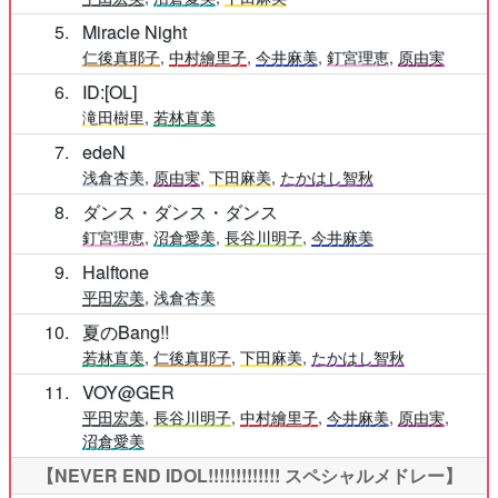
5
Miracle Night
仁後真耶子
,
中村繪里子
,
今井麻美
,
釘宮理恵
,
原由実
6
ID:[OL]
滝田樹里
,
若林直美
7
edeN
浅倉杏美
,
原由実
,
下田麻美
,
たかはし智秋
8
ダンス・ダンス・ダンス
釘宮理恵
,
沼倉愛美
,
長谷川明子
,
今井麻美
9
Halftone
平田宏美
,
浅倉杏美
10
夏のBang!!
若林直美
,
仁後真耶子
,
下田麻美
,
たかはし智秋
11
VOY@GER
平田宏美
,
長谷川明子
,
中村繪里子
,
今井麻美
,
原由実
,
沼倉愛美
【NEVER END IDOL!!!!!!!!!!!!! スペシャルメドレー】