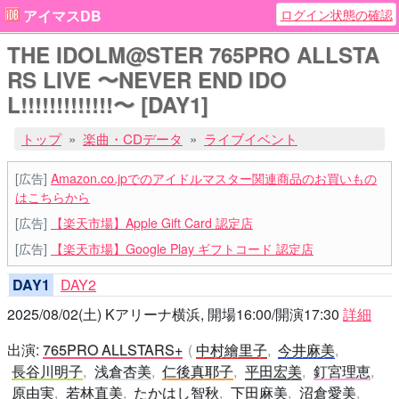
ログイン状態の確認
アイマスDB
THE IDOLM@STER 765PRO ALLSTA
RS LIVE 〜NEVER END IDO
L!!!!!!!!!!!!!〜 [DAY1]
トップ
楽曲・CDデータ
ライブイベント
[広告]
Amazon.co.jpでのアイドルマスター関連商品のお買いもの
はこちらから
[広告]
【楽天市場】Apple Gift Card 認定店
[広告]
【楽天市場】Google Play ギフトコード 認定店
DAY1
DAY2
2025/08/02(土) Kアリーナ横浜, 開場16:00/開演17:30
詳細
出演:
765PRO ALLSTARS+
中村繪里子
今井麻美
長谷川明子
浅倉杏美
仁後真耶子
平田宏美
釘宮理恵
原由実
若林直美
たかはし智秋
下田麻美
沼倉愛美