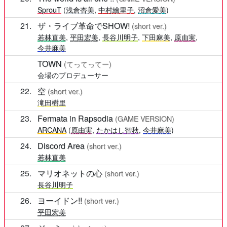
SprouT
(
浅倉杏美
,
中村繪里子
,
沼倉愛美
)
21
ザ・ライブ革命でSHOW!
(short ver.)
若林直美
,
平田宏美
,
長谷川明子
,
下田麻美
,
原由実
,
今井麻美
TOWN
(てってってー)
会場のプロデューサー
22
空
(short ver.)
滝田樹里
23
Fermata in Rapsodia
(GAME VERSION)
ARCANA
(
原由実
,
たかはし智秋
,
今井麻美
)
24
Discord Area
(short ver.)
若林直美
25
マリオネットの心
(short ver.)
長谷川明子
26
ヨーイドン!!
(short ver.)
平田宏美