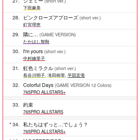
27
ジェミー
(short ver.)
下田麻美
28
ピンクローズアプローズ
(short ver.)
釘宮理恵
29
隣に…
(GAME VERSION)
たかはし智秋
30
I'm yours
(short ver.)
中村繪里子
31
虹色ミラクル
(short ver.)
長谷川明子
,
滝田樹里
,
平田宏美
32
Colorful Days
(GAME VERSION 12 Colors)
765PRO ALLSTARS+
33
約束
765PRO ALLSTARS
34
私たちはずっと…でしょう？
765PRO ALLSTARS+