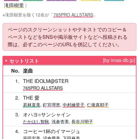
滝田樹里
※滝田樹里を除く12名が「
765PRO ALLSTARS
」
ページのスクリーンショットやテキストでのコピー＆
ペーストなどをSNSや掲示板サイトなどへ投稿される
際は、必ずこのページのURLを併記してください。
[by imas-db.jp]
セットリスト
No.
楽曲
1
THE IDOLM@STER
765PRO ALLSTARS
2
THE 愛
若林直美
,
釘宮理恵
,
中村繪里子
,
仁後真耶子
3
オハヨ○サンシャイン
たかはし智秋
,
浅倉杏美
,
長谷川明子
4
コーヒー1杯のイマージュ
平田宏美
,
沼倉愛美
,
下田麻美