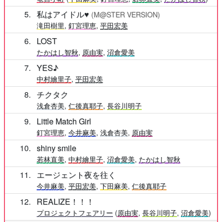
5
私はアイドル♥
(M@STER VERSION)
滝田樹里
,
釘宮理恵
,
平田宏美
6
LOST
たかはし智秋
,
原由実
,
沼倉愛美
7
YES♪
中村繪里子
,
平田宏美
8
チクタク
浅倉杏美
,
仁後真耶子
,
長谷川明子
9
Little Match Girl
釘宮理恵
,
今井麻美
,
浅倉杏美
,
原由実
10
shiny smile
若林直美
,
中村繪里子
,
沼倉愛美
,
たかはし智秋
11
エージェント夜を往く
今井麻美
,
平田宏美
,
下田麻美
,
仁後真耶子
12
REALIZE！！！
プロジェクトフェアリー
(
原由実
,
長谷川明子
,
沼倉愛美
)