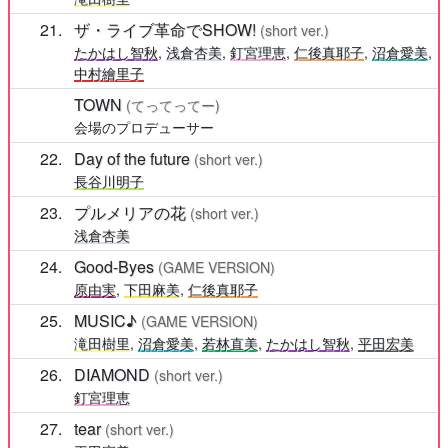
21
ザ・ライブ革命でSHOW!
(short ver.)
たかはし智秋
,
浅倉杏美
,
釘宮理恵
,
仁後真耶子
,
沼倉愛美
,
中村繪里子
TOWN
(てってってー)
会場のプロデューサー
22
Day of the future
(short ver.)
長谷川明子
23
プルメリアの花
(short ver.)
浅倉杏美
24
Good-Byes
(GAME VERSION)
原由実
,
下田麻美
,
仁後真耶子
25
MUSIC♪
(GAME VERSION)
滝田樹里
,
沼倉愛美
,
若林直美
,
たかはし智秋
,
平田宏美
26
DIAMOND
(short ver.)
釘宮理恵
27
tear
(short ver.)