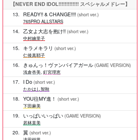
【NEVER END IDOL!!!!!!!!!!!!! スペシャルメドレー】
13
READY!! & CHANGE!!!!
(short ver.)
765PRO ALLSTARS
14
乙女よ大志を抱け!!
(short ver.)
中村繪里子
15
キラメキラリ
(short ver.)
仁後真耶子
16
きゅんっ！ヴァンパイアガール
(GAME VERSION)
浅倉杏美
,
釘宮理恵
17
I Do
(short ver.)
たかはし智秋
18
YOU往MY進！
(short ver.)
下田麻美
19
いっぱいいっぱい
(GAME VERSION)
若林直美
20
翼
(short ver.)
滝田樹里