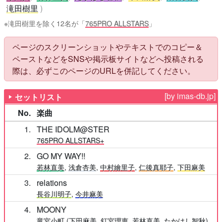
滝田樹里
※滝田樹里を除く12名が「
765PRO ALLSTARS
」
ページのスクリーンショットやテキストでのコピー＆
ペーストなどをSNSや掲示板サイトなどへ投稿される
際は、必ずこのページのURLを併記してください。
[by imas-db.jp]
セットリスト
No.
楽曲
1
THE IDOLM@STER
765PRO ALLSTARS+
2
GO MY WAY!!
若林直美
,
浅倉杏美
,
中村繪里子
,
仁後真耶子
,
下田麻美
3
relations
長谷川明子
,
今井麻美
4
MOONY
竜宮小町
(
下田麻美
,
釘宮理恵
,
若林直美
,
たかはし智秋
)