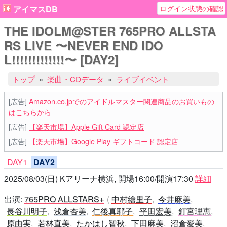
ログイン状態の確認
アイマスDB
THE IDOLM@STER 765PRO ALLSTA
RS LIVE 〜NEVER END IDO
L!!!!!!!!!!!!!〜 [DAY2]
トップ
楽曲・CDデータ
ライブイベント
[広告]
Amazon.co.jpでのアイドルマスター関連商品のお買いもの
はこちらから
[広告]
【楽天市場】Apple Gift Card 認定店
[広告]
【楽天市場】Google Play ギフトコード 認定店
DAY1
DAY2
2025/08/03(日) Kアリーナ横浜, 開場16:00/開演17:30
詳細
出演:
765PRO ALLSTARS+
中村繪里子
今井麻美
長谷川明子
浅倉杏美
仁後真耶子
平田宏美
釘宮理恵
原由実
若林直美
たかはし智秋
下田麻美
沼倉愛美