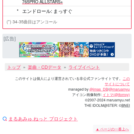
765PRO ALLSTARS+
エンドロール:
まっすぐ
(*) 34-35曲目はアンコール
[広告]
トップ
楽曲・CDデータ
ライブイベント
このサイトは個人により運営されている非公式ファンサイトです。
この
サイトについて
managed by
@imas_DB
/
@maruamyu
アイコン画像制作:
イトマ(@itomxy)
©2007-2024 maruamyu.net
THE IDOLM@STER: ©
BNEI
まるあみゅ.ねっと プロジェクト
▲
ページの一番上へ