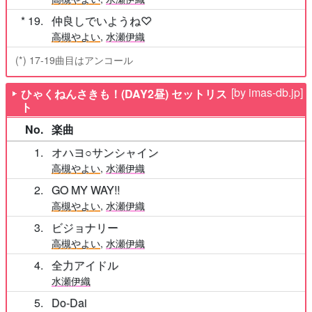
19
仲良しでいようね♡
高槻やよい
,
水瀬伊織
(*) 17-19曲目はアンコール
[by imas-db.jp]
ひゃくねんさきも！(DAY2昼) セットリス
ト
No.
楽曲
1
オハヨ○サンシャイン
高槻やよい
,
水瀬伊織
2
GO MY WAY!!
高槻やよい
,
水瀬伊織
3
ビジョナリー
高槻やよい
,
水瀬伊織
4
全力アイドル
水瀬伊織
5
Do-Dai