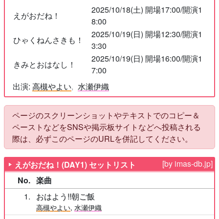
2025/10/18(土) 開場17:00/開演1
えがおだね！
8:00
2025/10/19(日) 開場12:30/開演1
ひゃくねんさきも！
3:30
2025/10/19(日) 開場16:00/開演1
きみとおはなし！
7:00
出演:
高槻やよい
水瀬伊織
ページのスクリーンショットやテキストでのコピー＆
ペーストなどをSNSや掲示板サイトなどへ投稿される
際は、必ずこのページのURLを併記してください。
[by imas-db.jp]
えがおだね！(DAY1) セットリスト
No.
楽曲
1
おはよう!!朝ご飯
高槻やよい
,
水瀬伊織