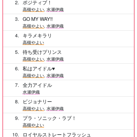
2
ポジティブ！
高槻やよい
,
水瀬伊織
3
GO MY WAY!!
高槻やよい
,
水瀬伊織
4
キラメキラリ
高槻やよい
5
待ち受けプリンス
高槻やよい
,
水瀬伊織
6
私はアイドル♥
高槻やよい
,
水瀬伊織
7
全力アイドル
水瀬伊織
8
ビジョナリー
高槻やよい
,
水瀬伊織
9
プラ・ソニック・ラブ！
高槻やよい
10
ロイヤルストレートフラッシュ