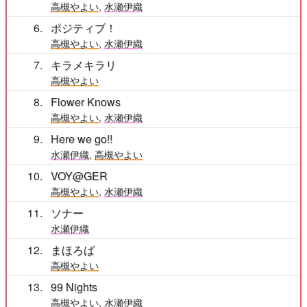
高槻やよい
,
水瀬伊織
6
ポジティブ！
高槻やよい
,
水瀬伊織
7
キラメキラリ
高槻やよい
8
Flower Knows
高槻やよい
,
水瀬伊織
9
Here we go!!
水瀬伊織
,
高槻やよい
10
VOY@GER
高槻やよい
,
水瀬伊織
11
ソナー
水瀬伊織
12
まほろば
高槻やよい
13
99 Nights
高槻やよい
,
水瀬伊織