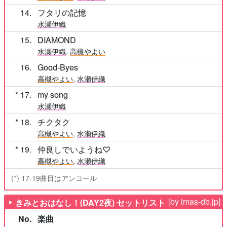
14
フタリの記憶
水瀬伊織
15
DIAMOND
水瀬伊織
,
高槻やよい
16
Good-Byes
高槻やよい
,
水瀬伊織
17
my song
水瀬伊織
18
チクタク
高槻やよい
,
水瀬伊織
19
仲良しでいようね♡
高槻やよい
,
水瀬伊織
(*) 17-19曲目はアンコール
[by imas-db.jp]
きみとおはなし！(DAY2夜) セットリスト
No.
楽曲