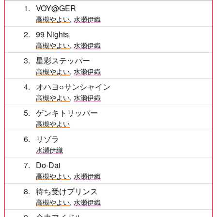
1
VOY@GER
高槻やよい
,
水瀬伊織
2
99 Nights
高槻やよい
,
水瀬伊織
3
星彩ステッパー
高槻やよい
,
水瀬伊織
4
オハヨ○サンシャイン
高槻やよい
,
水瀬伊織
5
ゲンキトリッパー
高槻やよい
6
リゾラ
水瀬伊織
7
Do-Dai
高槻やよい
,
水瀬伊織
8
待ち受けプリンス
高槻やよい
,
水瀬伊織