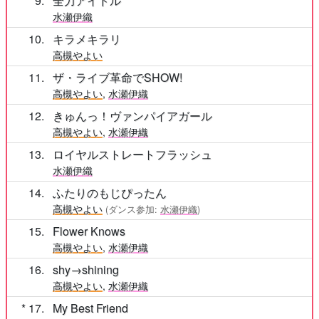
9
全力アイドル
水瀬伊織
10
キラメキラリ
高槻やよい
11
ザ・ライブ革命でSHOW!
高槻やよい
,
水瀬伊織
12
きゅんっ！ヴァンパイアガール
高槻やよい
,
水瀬伊織
13
ロイヤルストレートフラッシュ
水瀬伊織
14
ふたりのもじぴったん
高槻やよい
(ダンス参加:
水瀬伊織
)
15
Flower Knows
高槻やよい
,
水瀬伊織
16
shy→shining
高槻やよい
,
水瀬伊織
17
My Best Friend