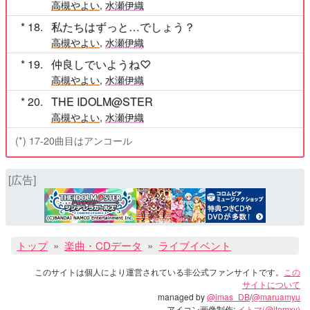
高槻やよい
,
水瀬伊織
18
私たちはずっと…でしょう？
高槻やよい
,
水瀬伊織
19
仲良しでいようね♡
高槻やよい
,
水瀬伊織
20
THE IDOLM@STER
高槻やよい
,
水瀬伊織
(*) 17-20曲目はアンコール
[広告]
トップ
楽曲・CDデータ
ライブイベント
このサイトは個人により運営されている非公式ファンサイトです。
この
サイトについて
managed by
@imas_DB
/
@maruamyu
アイコン画像制作:
イトマ(@itomxy)