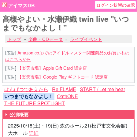
ログイン状態の確認
アイマスDB
高槻やよい・水瀬伊織 twin live "いつ
までもなかよし！"
トップ
楽曲・CDデータ
ライブイベント
[広告]
Amazon.co.jpでのアイドルマスター関連商品のお買いもの
はこちらから
[広告]
【楽天市場】Apple Gift Card 認定店
[広告]
【楽天市場】Google Play ギフトコード 認定店
はんげつであえたら
Re:FLAME
START / Let me hear
いつまでもなかよし！
OathONE
THE FUTURE SPOTLIGHT
公演概要
2025/10/18(土)・19(日) 森のホール21(松戸市文化会館)
大ホール
詳細