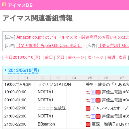
アイマスDB
アイマス関連番組情報
[広告]
Amazon.co.jpでのアイドルマスター関連商品のお買いものは
[広告]
【楽天市場】Apple Gift Card 認定店
[広告]
【楽天市場】Goog
[
今日2013/06/10(月)
||
前日
|
翌日
|
前ページ
|
次ページ
|
前週
|
次週
]
2013/06/10(月)
20
21
22
23
24
25
26
27
19:00ごろ配信
ラジカメSTATION
香里・愛美の「とある秋葉
19:00-20:00
NOTTV1
声優生電話
#3
[公式]
再
！
20:00-21:00
NOTTV1
声優生電話
#3
[公式]
再
！
21:00-22:00
ニコニコ生放送
チャンネルはオープ
！
21:00-22:00
NOTTV1
声優生電話
#3
[公式]
再
！
21:30-22:00
BBstation
亜深・瑠璃子のあと
！