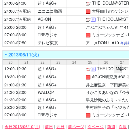
24:00-24:30
超！A&G+
THE IDOLM@STER 
[公式]
24:00ごろ配信
ニコニコ動画
大坪由佳のツボンジ
！
24:30ごろ配信
AG-ON
THE IDOLM@STE
[公式]
再
25:00-26:00
超！A&G+
ごぶごぶちゃん☆
#14
27:00-28:00
TBSラジオ
ミュージックナビ～昨日
！
27:20-27:50
テレビ東京
アニメDON！
#10
今井
2013/06/11(火)
20
21
22
23
24
25
26
27
12:00-12:30
超！A&G+
THE IDOLM@STE
[公式]
再
18:30-19:00
超！A&G+
AG-ON研究所
#32
！
21:00-21:30
超！A&G+
井上麻里奈・下田麻美の
21:30-22:00
WALLOP
りかこ＆あいなの「今
21:30-22:00
超！A&G+
早見沙織のふり～すたい
25:30-26:00
超！A&G+
中村繪里子の「ら♡ら☆ら♪
27:00-28:00
TBSラジオ
ミュージックナビ～昨日
！
[
今日2013/06/10(月)
||
前日
|
翌日
|
前ページ
|
次ページ
|
前週
|
次週
]