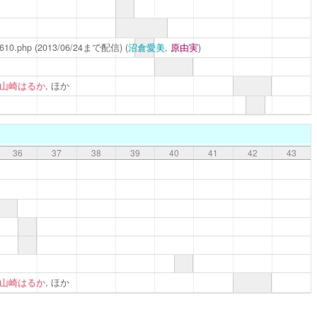
0610.php
(2013/06/24まで配信)
(
沼倉愛美
,
原由実
)
山崎はるか
, ほか
36
37
38
39
40
41
42
43
山崎はるか
, ほか