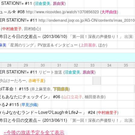
STATION!!+
#11
(
沼倉愛美
,
原由実
)
ュ～ル☆
#08
http://www.nicovideo.jp/watch/1370856323
(
大坪由佳
)
R STATION!!+
#11
http://ondemand.joqr.co.jp/AG-ON/contents/imas_2031
1
(
中村繪里子
, 田村睦心)
と今日の交差点～ (2013/06/10)
「第一回！深夜の声優祭り！」 出演:
麻美
「星屑のリング」PV放送＆インタビュー
(
上田麗奈
, ほか)
28
29
30
31
32
33
34
35
R STATION!!+
#11
リピート放送
(
沼倉愛美
,
原由実
)
(砂山けーたろー,
赤﨑千夏
)
IT革命！
#115
(井上麻里奈,
下田麻美
)
夜もあなたにチェックイン」
#06
(
山口立花子
, 楠田亜衣奈)
る♪
#115
(
早見沙織
)
なかむランド～Love♡Laugh☆Life♪～」
#24
(
中村繪里子
)
と今日の交差点～ (2013/06/11)
「第一回！深夜の声優祭り！」 出演:
»今後の放送予定を全て表示