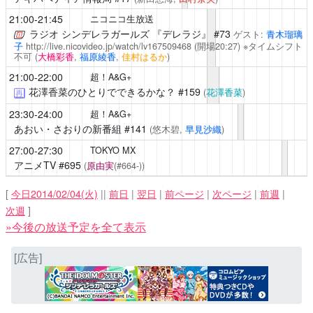
21:00-21:45
ニコニコ生放送
ラジオ シンデレラガールズ 『デレラジ』
#73
ゲスト:
青木瑠璃
子
http://live.nicovideo.jp/watch/lv167509468
(開場20:27) ※タイムシフト
不可
(
大橋彩香
,
福原綾香
,
佳村はるか
)
21:00-22:00
超！A&G+
花澤香菜のひとりでできるかな？
#159
(
花澤香菜
)
再
23:30-24:00
超！A&G+
あおい・さおりの新番組
#141
(悠木碧,
早見沙織
)
27:00-27:30
TOKYO MX
アニメTV
#695
(
原由実
(#664-))
[
今日2014/02/04(火)
||
前日
|
翌日
|
前ページ
|
次ページ
|
前週
|
次週
]
»今後の放送予定を全て表示
[広告]