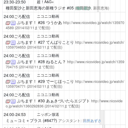
23:30-23:50
超！A&G+
種田梨沙と新田恵海の新種ラジオ
#05
(
種田梨沙
, 新田恵海)
24:00ごろ配信
ニコニコ動画
ぷちます！
#26 つうかあ
http://www.nicovideo.jp/watch/135970
再
4589
(2014/02/11まで配信)
24:00ごろ配信
ニコニコ動画
ぷちます！
#27 てんぱりことり
http://www.nicovideo.jp/watch/
再
1359704653
(2014/02/11まで配信)
24:00ごろ配信
ニコニコ動画
ぷちます！
#28 ねるとん？
http://www.nicovideo.jp/watch/1359
再
704715
(2014/02/11まで配信)
24:00ごろ配信
ニコニコ動画
ぷちます！
#29 でーじほっこり
http://www.nicovideo.jp/watch/
再
1359704771
(2014/02/11まで配信)
24:00ごろ配信
ニコニコ動画
ぷちます！
#30 あぁきづいたらエジプト
http://www.nicovide
再
o.jp/watch/1360292836
(2014/02/11まで配信)
24:00-24:53
ニッポン放送
ミュ～コミ＋プラス
(#847?)
アシスタント:
田所あずさ