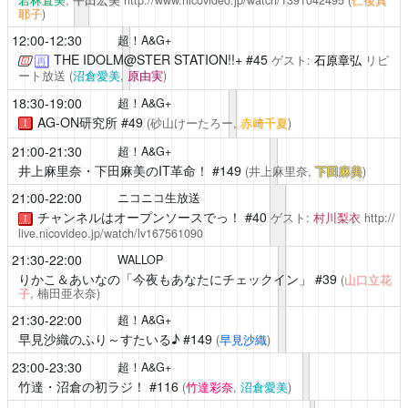
耶子
)
12:00-12:30
超！A&G+
THE IDOLM@STER STATION!!+
#45
ゲスト:
石原章弘
リピ
再
ート放送
(
沼倉愛美
,
原由実
)
18:30-19:00
超！A&G+
AG-ON研究所
#49
(砂山けーたろー,
赤﨑千夏
)
！
21:00-21:30
超！A&G+
井上麻里奈・下田麻美のIT革命！
#149
(井上麻里奈,
下田麻美
)
21:00-22:00
ニコニコ生放送
チャンネルはオープンソースでっ！
#40
ゲスト:
村川梨衣
http://
！
live.nicovideo.jp/watch/lv167561090
21:30-22:00
WALLOP
りかこ＆あいなの「今夜もあなたにチェックイン」
#39
(
山口立花
子
, 楠田亜衣奈)
21:30-22:00
超！A&G+
早見沙織のふり～すたいる♪
#149
(
早見沙織
)
23:00-23:30
超！A&G+
竹達・沼倉の初ラジ！
#116
(
竹達彩奈
,
沼倉愛美
)