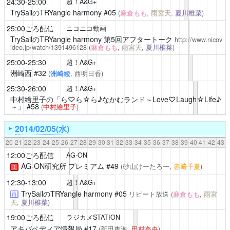
24:30-25:00
超！A&G+
TrySailのTRYangle harmony
#05
(
麻倉もも
,
雨宮天
,
夏川椎菜
)
25:00ごろ配信
ニコニコ動画
TrySailのTRYangle harmony
第5回アフタートーク
http://www.nicov
ideo.jp/watch/1391496128
(
麻倉もも
,
雨宮天
,
夏川椎菜
)
25:00-25:30
超！A&G+
洲崎西
#32
(
洲崎綾
, 西明日香)
25:30-26:00
超！A&G+
中村繪里子の「ら♡ら☆ら♪なかむランド～Love♡Laugh☆Life♪
～」
#58
(
中村繪里子
)
2014/02/05(水)
20
21
22
23
24
25
26
27
28
29
30
31
32
33
34
35
36
37
38
39
40
41
42
43
12:00ごろ配信
AG-ON
AG-ON研究所 プレミアム
#49
(砂山けーたろー,
赤﨑千夏
)
！
12:30-13:00
超！A&G+
TrySailのTRYangle harmony
#05
リピート放送
(
麻倉もも
,
雨宮
再
天
,
夏川椎菜
)
19:00ごろ配信
ラジカメSTATION
アキバペディア情報局
#17
(新田恵海,
田村奈央
)