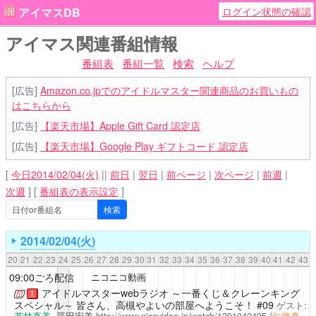
ログイン状態の確認
アイマスDB
アイマス関連番組情報
番組表
番組一覧
検索
ヘルプ
[広告]
Amazon.co.jpでのアイドルマスター関連商品のお買いもの
はこちらから
[広告]
【楽天市場】Apple Gift Card 認定店
[広告]
【楽天市場】Google Play ギフトコード 認定店
[
今日2014/02/04(火)
||
前日
|
翌日
|
前ページ
|
次ページ
|
前週
|
次週
]
[
番組表の表示設定
]
2014/02/04(火)
20
21
22
23
24
25
26
27
28
29
30
31
32
33
34
35
36
37
38
39
40
41
42
43
09:00ごろ配信
ニコニコ動画
アイドルマスターwebラジオ ～一番くじ＆クレーンキング
！
スペシャル～ 皆さん、高槻やよいの部屋へようこそ！
#09
ゲスト:
若林直美
,
平田宏美
http://www.nicovideo.jp/watch/1391042495
(
仁後真