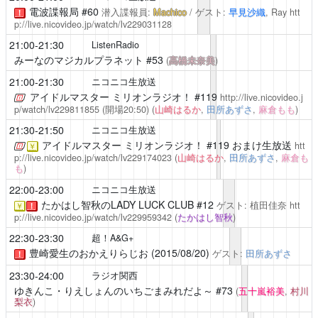
電波諜報局
#60
潜入諜報員:
Machico
/ ゲスト:
早見沙織
, Ray
htt
！
p://live.nicovideo.jp/watch/lv229031128
21:00-21:30
ListenRadio
みーなのマジカルプラネット
#53
(
高橋未奈美
)
21:00-21:30
ニコニコ生放送
アイドルマスター ミリオンラジオ！
#119
http://live.nicovideo.j
p/watch/lv229811855
(開場20:50)
(
山崎はるか
,
田所あずさ
,
麻倉もも
)
21:30-21:50
ニコニコ生放送
アイドルマスター ミリオンラジオ！
#119 おまけ生放送
htt
￥
p://live.nicovideo.jp/watch/lv229174023
(
山崎はるか
,
田所あずさ
,
麻倉も
も
)
22:00-23:00
ニコニコ生放送
たかはし智秋のLADY LUCK CLUB
#12
ゲスト: 植田佳奈
htt
￥
！
p://live.nicovideo.jp/watch/lv229959342
(
たかはし智秋
)
22:30-23:30
超！A&G+
豊崎愛生のおかえりらじお (2015/08/20)
ゲスト:
田所あずさ
！
23:30-24:00
ラジオ関西
ゆきんこ・りえしょんのいちごまみれだよ～
#73
(
五十嵐裕美
,
村川
梨衣
)