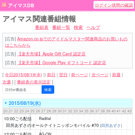
ログイン状態の確認
アイマスDB
アイマス関連番組情報
番組表
番組一覧
検索
ヘルプ
[広告]
Amazon.co.jpでのアイドルマスター関連商品のお買いもの
はこちらから
[広告]
【楽天市場】Apple Gift Card 認定店
[広告]
【楽天市場】Google Play ギフトコード 認定店
[
今日2015/08/19(水)
||
前日
|
翌日
|
前ページ
|
次ページ
|
前週
|
次週
]
[
番組表の表示設定
]
2015/08/19(水)
20
21
22
23
24
25
26
27
28
29
30
31
32
33
34
35
36
37
38
39
40
41
42
43
10:00ごろ配信
Radital
田所あずさのオールナイトニッポンモバイル
#70
(
田所あずさ
)
12:00ごろ配信
AG-ON