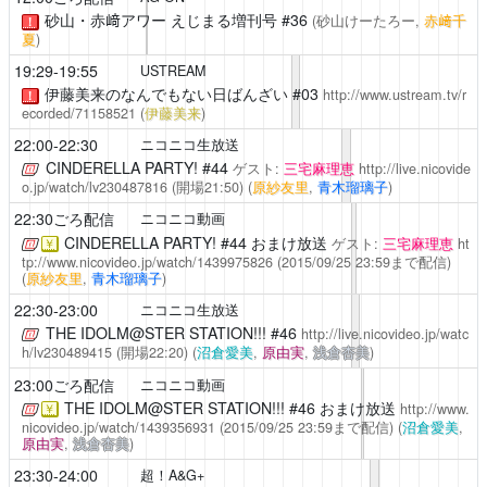
砂山・赤﨑アワー えじまる増刊号
#36
(砂山けーたろー,
赤﨑千
！
夏
)
19:29-19:55
USTREAM
伊藤美来のなんでもない日ばんざい
#03
http://www.ustream.tv/r
！
ecorded/71158521
(
伊藤美来
)
22:00-22:30
ニコニコ生放送
CINDERELLA PARTY!
#44
ゲスト:
三宅麻理恵
http://live.nicovide
o.jp/watch/lv230487816
(開場21:50)
(
原紗友里
,
青木瑠璃子
)
22:30ごろ配信
ニコニコ動画
CINDERELLA PARTY!
#44 おまけ放送
ゲスト:
三宅麻理恵
ht
￥
tp://www.nicovideo.jp/watch/1439975826
(2015/09/25 23:59まで配信)
(
原紗友里
,
青木瑠璃子
)
22:30-23:00
ニコニコ生放送
THE IDOLM@STER STATION!!!
#46
http://live.nicovideo.jp/watc
h/lv230489415
(開場22:20)
(
沼倉愛美
,
原由実
,
浅倉杏美
)
23:00ごろ配信
ニコニコ動画
THE IDOLM@STER STATION!!!
#46 おまけ放送
http://www.
￥
nicovideo.jp/watch/1439356931
(2015/09/25 23:59まで配信)
(
沼倉愛美
,
原由実
,
浅倉杏美
)
23:30-24:00
超！A&G+