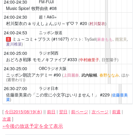
24:00-24:30
FM-FUJI
Music Spice! 牧野由依
#08
24:00-24:30
超！A&G+
村川梨衣の a りえしょんぷり～ず♡？
#20
(
村川梨衣
)
24:00-24:53
ニッポン放送
ミュ～コミ＋プラス
(#1167?)
ゲスト: TrySail(
麻倉もも
,
雨宮天
,
！
夏川椎菜
)
24:00-25:00
ラジオ関西
おどろき戦隊 モモノキファイブ
#333
(
中村繪里子
, 日笠陽子)
24:30-25:00
OBCラジオ大阪
ニッポン朗読アカデミー
#90
(
上田麗奈
,
武内駿輔
,
春野ななみ
, ほか
(週替わり))
26:30-27:00
ラジオ日本
佐藤亜美菜の「この世に小文字はいりません！」
#229
(
佐藤亜美
菜
)
[
今日2015/08/19(水)
||
前日
|
翌日
|
前ページ
|
次ページ
|
前週
|
次週
]
»今後の放送予定を全て表示