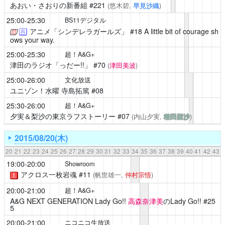
あおい・さおりの新番組
#221
(悠木碧,
早見沙織
)
25:00-25:30
BS11デジタル
アニメ「シンデレラガールズ」
#18 A little bit of courage sh
再
ows your way.
25:00-25:30
超！A&G+
津田のラジオ「っだー!!」
#70
(
津田美波
)
25:00-26:00
文化放送
ユニゾン！水曜 寺島拓篤
#08
25:30-26:00
超！A&G+
夕実＆梨沙の東京ラフストーリー
#07
(内山夕実,
種田梨沙
)
2015/08/20(木)
20
21
22
23
24
25
26
27
28
29
30
31
32
33
34
35
36
37
38
39
40
41
42
43
19:00-20:00
Showroom
アクロス一枚岩魂
#11
(帆世雄一,
仲村宗悟
)
！
20:00-21:00
超！A&G+
A&G NEXT GENERATION Lady Go!!
高森奈津美
のLady Go!! #25
5
20:00-21:00
ニコニコ生放送