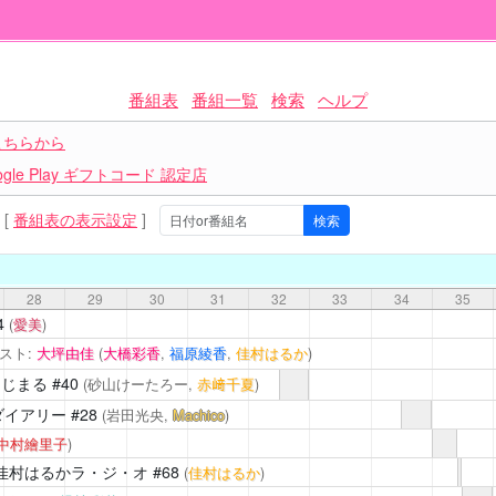
番組表
番組一覧
検索
ヘルプ
こちらから
le Play ギフトコード 認定店
[
番組表の表示設定
]
28
29
30
31
32
33
34
35
4
(
愛美
)
スト:
大坪由佳
(
大橋彩香
,
福原綾香
,
佳村はるか
)
えじまる
#40
(砂山けーたろー,
赤﨑千夏
)
ダイアリー
#28
(岩田光央,
Machico
)
中村繪里子
)
佳村はるかラ・ジ・オ
#68
(
佳村はるか
)