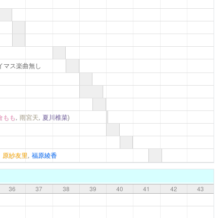
イマス楽曲無し
倉もも
,
雨宮天
,
夏川椎菜
)
,
原紗友里
,
福原綾香
36
37
38
39
40
41
42
43