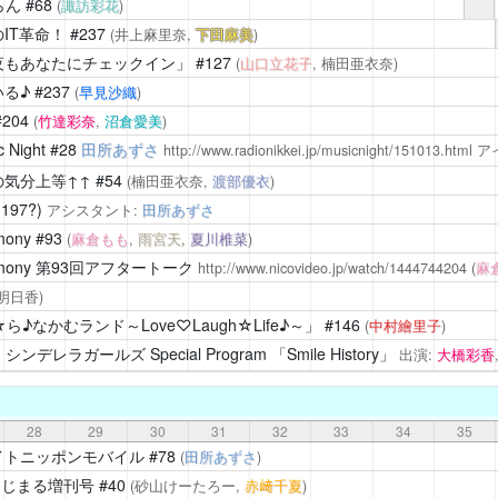
らん
#68
(
諏訪彩花
)
IT革命！
#237
(井上麻里奈,
下田麻美
)
夜もあなたにチェックイン」
#127
(
山口立花子
, 楠田亜衣奈)
る♪
#237
(
早見沙織
)
204
(
竹達彩奈
,
沼倉愛美
)
 Night
#28
田所あずさ
http://www.radionikkei.jp/musicnight/151013.html
ア
気分上等↑↑
#54
(楠田亜衣奈,
渡部優衣
)
1197?)
アシスタント:
田所あずさ
mony
#93
(
麻倉もも
,
雨宮天
,
夏川椎菜
)
mony
第93回アフタートーク
http://www.nicovideo.jp/watch/1444744204
(
麻
西明日香)
なかむランド～Love♡Laugh☆Life♪～」
#146
(
中村繪里子
)
デレラガールズ Special Program 「Smile History」
出演:
大橋彩香
28
29
30
31
32
33
34
35
イトニッポンモバイル
#78
(
田所あずさ
)
えじまる増刊号
#40
(砂山けーたろー,
赤﨑千夏
)