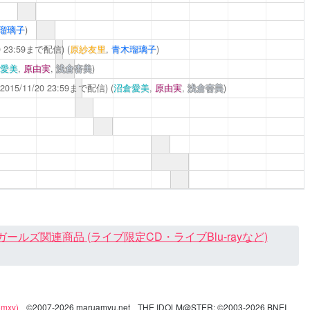
瑠璃子
)
20 23:59まで配信)
(
原紗友里
,
青木瑠璃子
)
愛美
,
原由実
,
浅倉杏美
)
2015/11/20 23:59まで配信)
(
沼倉愛美
,
原由実
,
浅倉杏美
)
ズ関連商品 (ライブ限定CD・ライブBlu-rayなど)
mxy)
©2007-2026 maruamyu.net
THE IDOLM@STER: ©2003-2026
BNEI