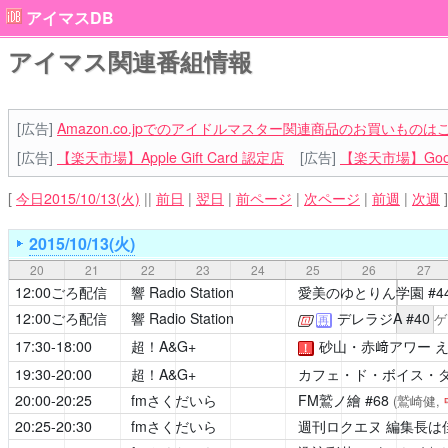
アイマスDB
アイマス関連番組情報
[広告]
Amazon.co.jpでのアイドルマスター関連商品のお買いものは
[広告]
【楽天市場】Apple Gift Card 認定店
[広告]
【楽天市場】Goog
[
今日2015/10/13(火)
||
前日
|
翌日
|
前ページ
|
次ページ
|
前週
|
次週
]
2015/10/13(火)
20
21
22
23
24
25
26
27
12:00ごろ配信
響 Radio Station
愛美のゆとりん学園
#4
12:00ごろ配信
響 Radio Station
デレラジA
#40
[公式]
ゲ
再
17:30-18:00
超！A&G+
砂山・赤﨑アワー 
！
19:30-20:00
超！A&G+
カフェ・ド・ボイス・
20:00-20:25
fmさくだいら
FM鷲ノ繪
#68
(鷲崎健,
20:25-20:30
fmさくだいら
週刊ロクエヌ 編集長は