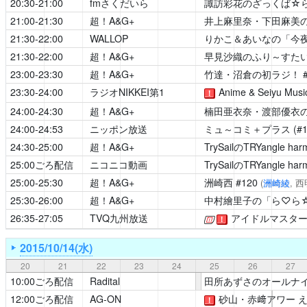
20:30-21:00
fmさくだいら
諏訪彩花のざっくば☆
21:00-21:30
超！A&G+
井上麻里奈・下田麻美の
21:30-22:00
WALLOP
りかこ＆あいなの「今
21:30-22:00
超！A&G+
早見沙織のふり～すたい
23:00-23:30
超！A&G+
竹達・沼倉の初ラジ！
#
23:30-24:00
ラジオNIKKEI第1
Anime & Seiyu Music
！
24:00-24:30
超！A&G+
楠田亜衣奈・渡部優衣の
24:00-24:53
ニッポン放送
ミュ～コミ＋プラス
(#
24:30-25:00
超！A&G+
TrySailのTRYangle har
25:00ごろ配信
ニコニコ動画
TrySailのTRYangle har
25:00-25:30
超！A&G+
洲崎西
#120
(
洲崎綾
, 
25:30-26:00
超！A&G+
中村繪里子の「ら♡ら☆ら♪
26:35-27:05
TVQ九州放送
アイドルマスター シン
[公式]
！
2015/10/14(水)
20
21
22
23
24
25
26
27
10:00ごろ配信
Radital
田所あずさのオールナ
12:00ごろ配信
AG-ON
砂山・赤﨑アワー 
！