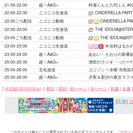
21:30-22:00
超！A&G+
村瀬くんと八代くん
#0
22:00-22:30
ニコニコ生放送
CINDERELLA PART
[公式]
22:30ごろ配信
ニコニコ動画
CINDERELLA PA
[公式]
￥
22:30-23:00
ニコニコ生放送
THE IDOLM@STER 
[公式]
23:00ごろ配信
ニコニコ動画
THE IDOLM@STE
[公式]
￥
23:00-23:30
ニコニコ生放送
☆佳村はるか
新
再
！
23:30-24:00
超！A&G+
あおい・さおりの新番
25:00-25:30
超！A&G+
津田のラジオ「っだー!!
25:00-26:00
文化放送
ユニゾン！水曜 寺島拓
25:30-26:00
超！A&G+
夕実＆梨沙の東京ラフ
[
今日2015/10/13(火)
||
前日
|
翌日
|
前ページ
|
次ページ
|
前週
|
次週
]
[広告]
コ
このサイトは個人により運営されている非公式ファンサイトです。
このサイ