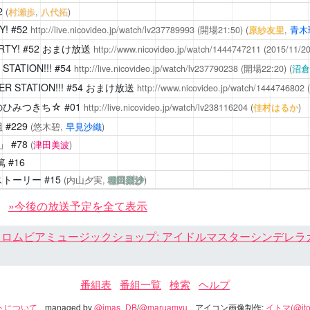
2
(
村瀬歩
,
八代拓
)
Y!
#52
http://live.nicovideo.jp/watch/lv237789993
(開場21:50)
(
原紗友里
,
青木
RTY!
#52 おまけ放送
http://www.nicovideo.jp/watch/1444747211
(2015/11/
STATION!!!
#54
http://live.nicovideo.jp/watch/lv237790238
(開場22:20)
(
沼倉
R STATION!!!
#54 おまけ放送
http://www.nicovideo.jp/watch/1444746802
(
のひみつきち☆
#01
http://live.nicovideo.jp/watch/lv238116204
(
佳村はるか
)
組
#229
(悠木碧,
早見沙織
)
」
#78
(
津田美波
)
篤
#16
ストーリー
#15
(内山夕実,
種田梨沙
)
»今後の放送予定を全て表示
ロムビアミュージックショップ: アイドルマスターシンデレラガール
番組表
番組一覧
検索
ヘルプ
トについて
managed by
@imas_DB
/
@maruamyu
アイコン画像制作:
イトマ(@ito