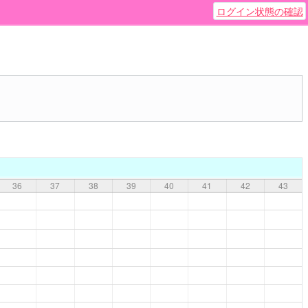
ログイン状態の確認
36
37
38
39
40
41
42
43