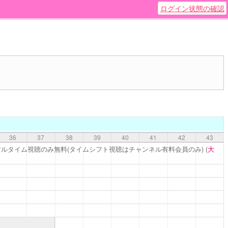
ログイン状態の確認
36
37
38
39
40
41
42
43
アルタイム視聴のみ無料(タイムシフト視聴はチャンネル有料会員のみ)
(
大