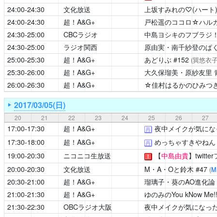
24:00-24:30
文化放送
上坂すみれの♡(ハート
24:00-24:30
超！A&G+
戸松遥のココロ☆ハル
24:30-25:00
CBCラジオ
中島ヨシキのフブラジ
24:30-25:00
ラジオ関西
原由実・南千紗登のぱ
25:00-25:30
超！A&G+
あどりぶ
#152
(巽悠衣子
25:30-26:00
超！A&G+
大久保瑠美・原紗友里 青春学
26:00-26:30
超！A&G+
☆佳村はるかのひみつ
2017/03/05(日)
20
21
22
23
24
25
26
27
17:00-17:30
超！A&G+
夜中メイクが気にな
再
17:30-18:00
超！A&G+
めっちゃすきやねん
再
19:00-20:30
ニコニコ生放送
【
中島由貴
】twit
！
20:00-20:30
文化放送
M・A・Oと鈴木
#47
(
M
20:30-21:00
超！A&G+
瑠璃子・葵のAO進化論
21:00-21:30
超！A&G+
ゆのみのYou kNow Me!!
21:30-22:30
OBCラジオ大阪
夜中メイクが気になっ