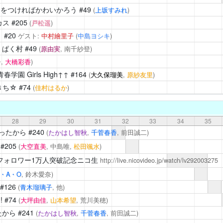
)をつければかわいかろう
#49
(
上坂すみれ
)
カス
#205
(
戸松遥
)
！
#20
ゲスト:
中村繪里子
(
中島ヨシキ
)
くぱく村
#49
(
原由実
, 南千紗登)
,
大橋彩香
)
園 Girls High↑↑
#164
(
大久保瑠美
,
原紗友里
)
きち☆
#74
(
佳村はるか
)
28
29
30
31
32
33
34
35
ったから
#240
(
たかはし智秋
,
千菅春香
, 前田誠二)
#205
(
大空直美
, 中島唯,
松田颯水
)
terフォロワー1万人突破記念ニコ生
http://live.nicovideo.jp/watch/lv292003275
・A・O
, 鈴木愛奈)
#126
(
青木瑠璃子
, 他)
!
#74
(
大坪由佳
,
山本希望
, 荒川美穂)
たから
#241
(
たかはし智秋
,
千菅春香
, 前田誠二)