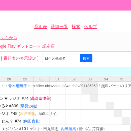
番組表
番組一覧
検索
ヘルプ
こちらから
le Play ギフトコード 認定店
[
番組表の表示設定
]
28
29
30
31
32
33
34
35
スト：
青木瑠璃子
http://live.nicovideo.jp/watch/lv291185260
/ 無料パートのリ
イン★ラジオ
#74
(
高森奈津美
)
る♪
#309
(
早見沙織
)
ろラジオ
#48
(
木戸衣吹
, 山崎エリイ)
ません？
#74
(
内田真礼
)
IO エジソン
#101
ゲスト: 田丸篤志,
内田雄馬
(畠中祐,
芹澤優
)