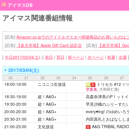
アイマスDB
アイマス関連番組情報
[広告]
Amazon.co.jpでのアイドルマスター関連商品のお買いものは
[広告]
【楽天市場】Apple Gift Card 認定店
[広告]
【楽天市場】Goog
[
今日2017/03/04(土)
||
前日
|
翌日
|
前ページ
|
次ページ
|
前週
|
次週
]
2017/03/04(土)
20
21
22
23
24
25
26
27
18:00-19:00
ニコニコ生放送
トリセカ
#12
ゲ
￥
！
空直美
, 大和田仁美)
18:30-19:00
超！A&G+
高森奈津美のP！ット
19:30-20:00
超！A&G+
早見沙織のふり～すたい
20:00-20:30
超！A&G+
every♥ing! のゆめい
20:30-21:00
超！A&G+
内田真礼とおはなしし
21:00-23:00
文化放送
A&G TRIBAL RAD
！