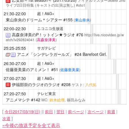
乙女部～1st season～ (2017/03/20)
アイドルマスターSideM 2nd
！
ライブ2日目特集 (キャストの出演は無し) #oto1
21:30-22:00
超！A&G+
東山奈央のドリーム＊シアター
#155
(
東山奈央
)
22:00-22:30
ニコニコ生放送
高森奈津美のP！ットイン★ラジオ
#76
http://live.nicovideo.jp/w
再
atch/lv292824041
(
高森奈津美
)
25:25-25:55
サガテレビ
アニメ「シンデレラガールズ」
#24 Barefoot Girl.
再
26:30-27:00
超！A&G+
佐藤亜美菜のアミメン！
#51
(
佐藤亜美菜
)
27:00-27:30
超！A&G+
伊福部崇のラジオのラジオ
#208
ゲスト:
八代拓
！
27:20-27:50
テレビ東京
アニメマシテ
#142
MC:
鈴木絵理
, 篠田みなみ
[
今日2017/03/19(日)
||
前日
|
翌日
|
前ページ
|
次ページ
|
前週
|
次週
]
»今後の放送予定を全て表示