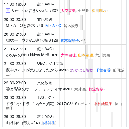
17:30-18:00
超！A&G+
めっちゃすきやねん
#207
(
大空直美
, 中島唯,
松田颯水
)
再
20:00-20:30
文化放送
M・A・Oと鈴木
#49
(
M・A・O
, 鈴木愛奈)
20:30-21:00
超！A&G+
瑠璃子・葵のAO進化論
#128
(
青木瑠璃子
, 他)
21:00-21:30
超！A&G+
ゆのみのYou kNow Me!!!
#76
(
大坪由佳
,
山本希望
, 荒川美穂)
21:30-22:30
OBCラジオ大阪
夜中メイクが気になったから
#243
(
たかはし智秋
,
千菅春香
, 前田誠
二)
22:30-23:00
文化放送
碧と彩奈のラ・プチミレディオ
#207
(悠木碧,
竹達彩奈
)
23:00-23:30
TBSラジオ
ドランクドラゴン鈴木拓宅 (2017/03/19)
ゲスト:
中村繪里子
, 持山
翔子
26:00-26:30
超！A&G+
山谷祥生伝説
#24
(
山谷祥生
)