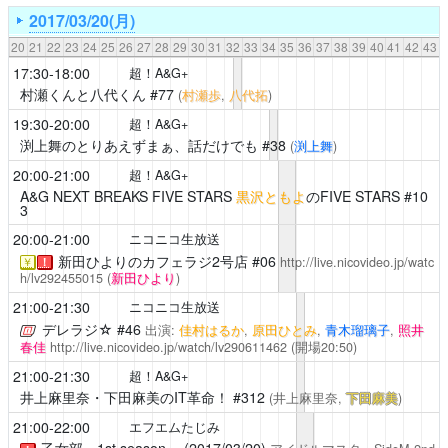
2017/03/20(月)
20
21
22
23
24
25
26
27
28
29
30
31
32
33
34
35
36
37
38
39
40
41
42
43
17:30-18:00
超！A&G+
村瀬くんと八代くん
#77
(
村瀬歩
,
八代拓
)
19:30-20:00
超！A&G+
渕上舞のとりあえずまぁ、話だけでも
#38
(
渕上舞
)
20:00-21:00
超！A&G+
A&G NEXT BREAKS FIVE STARS
黒沢ともよ
のFIVE STARS #10
3
20:00-21:00
ニコニコ生放送
新田ひよりのカフェラジ2号店
#06
http://live.nicovideo.jp/watc
￥
！
h/lv292455015
(
新田ひより
)
21:00-21:30
ニコニコ生放送
デレラジ☆
#46
出演:
佳村はるか
,
原田ひとみ
,
青木瑠璃子
,
照井
春佳
http://live.nicovideo.jp/watch/lv290611462
(開場20:50)
21:00-21:30
超！A&G+
井上麻里奈・下田麻美のIT革命！
#312
(井上麻里奈,
下田麻美
)
21:00-22:00
エフエムたじみ