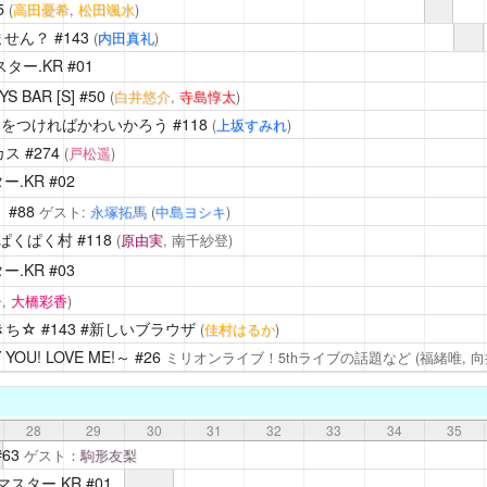
5
(
高田憂希
,
松田颯水
)
ません？
#143
(
内田真礼
)
ター.KR
#01
BAR [S]
#50
(
白井悠介
,
寺島惇太
)
)をつければかわいかろう
#118
(
上坂すみれ
)
カス
#274
(
戸松遥
)
ー.KR
#02
！
#88
ゲスト:
永塚拓馬
(
中島ヨシキ
)
ぱくぱく村
#118
(
原由実
, 南千紗登)
ー.KR
#03
,
大橋彩香
)
きち☆
#143 #新しいブラウザ
(
佳村はるか
)
OU! LOVE ME!～
#26
ミリオンライブ！5thライブの話題など
(福緒唯, 
28
29
30
31
32
33
34
35
#63
ゲスト：
駒形友梨
マスター.KR
#01