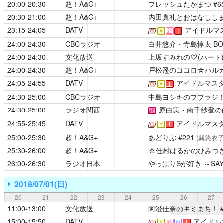
20:00-20:30
超！A&G+
フレッシュたかまつ
#6
20:30-21:00
超！A&G+
内田真礼とおはなしし
23:15-24:05
DATV
アイドルマス
[公式]
￥
新
！
24:00-24:30
CBCラジオ
白井悠介・寺島惇太 BOYS 
24:00-24:30
文化放送
上坂すみれの♡(ハート
24:00-24:30
超！A&G+
戸松遥のココロ☆ハル
24:05-24:55
DATV
アイドルマスタ
[公式]
￥
！
24:30-25:00
CBCラジオ
中島ヨシキのフブラジ
24:30-25:00
ラジオ関西
原由実・南千紗登の
終
24:55-25:45
DATV
アイドルマスタ
[公式]
￥
！
25:00-25:30
超！A&G+
あどりぶ
#221
(巽悠衣子
25:30-26:00
超！A&G+
☆佳村はるかのひみつ
26:00-26:30
ラジオ日本
やっぱりSが好き ～SAY Y
2018/07/01(日)
20
21
22
23
24
25
26
27
11:00-13:00
文化放送
阿澄佳奈のキミまち！
15:00-15:50
DATV
アイドル
[公式]
￥
新
再
！