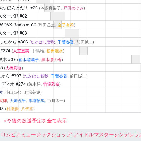
の ほんとだ！
#26
(本多真梨子,
戸田めぐみ
)
ター.KR
#02
AX Radio
#166
(和田昌之,
金子有希
)
ター.KR
#03
ったから
#306
(
たかはし智秋
,
千菅春香
, 前田誠二)
#274
(
大空直美
, 中島唯,
松田颯水
)
黒木
#39
(
青木瑠璃子
,
黒木ほの香
)
65
(
大橋彩香
)
たから
#307
(
たかはし智秋
,
千菅春香
, 前田誠二)
レディオ
#274
(悠木碧,
竹達彩奈
)
佐
, 小山百代, 射場美波)
大輝
,
天﨑滉平
,
永塚拓馬
, 市川太一)
43
(
村瀬歩
,
八代拓
)
»今後の放送予定を全て表示
ロムビアミュージックショップ: アイドルマスターシンデレラガール