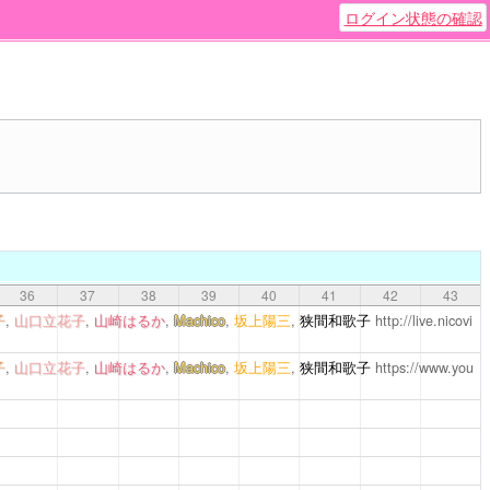
ログイン状態の確認
36
37
38
39
40
41
42
43
子
,
山口立花子
,
山崎はるか
,
Machico
,
坂上陽三
,
狭間和歌子
http://live.nicovi
子
,
山口立花子
,
山崎はるか
,
Machico
,
坂上陽三
,
狭間和歌子
https://www.you