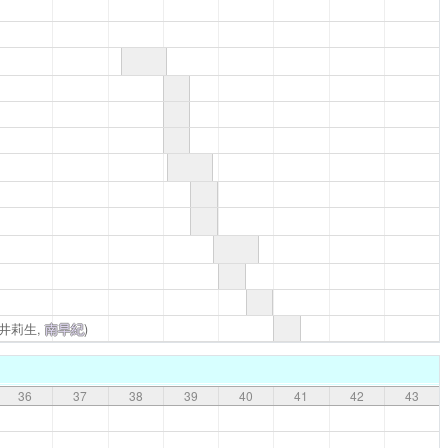
向井莉生,
南早紀
)
36
37
38
39
40
41
42
43