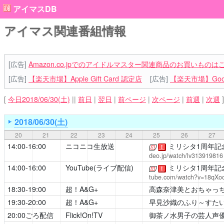
アイマスDB
アイマス関連番組情報
[広告]
Amazon.co.jpでのアイドルマスター関連商品のお買いものは
[広告]
【楽天市場】Apple Gift Card 認定店
[広告]
【楽天市場】Goog
[
今日2018/06/30(土)
||
前日
|
翌日
|
前ページ
|
次ページ
|
前週
|
次週
]
2018/06/30(土)
20
21
22
23
24
25
26
27
14:00-16:00
ニコニコ生放送
ミリシタ1周年記
[公式]
！
deo.jp/watch/lv313919816
14:00-16:00
YouTube(ライブ配信)
ミリシタ1周年記
[公式]
！
tube.com/watch?v=18qXo
18:30-19:00
超！A&G+
高森奈津美とおちゃっ
19:30-20:00
超！A&G+
早見沙織のふり～すたい
20:00ごろ配信
Flick!On!TV
御茶ノ水男子の芸人声優道