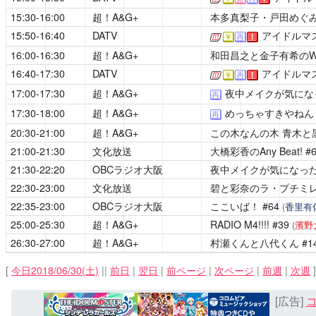
15:30-16:00
超！A&G+
本多真梨子・戸田めぐみ
15:50-16:40
DATV
アイドルマス
[公式]
￥
再
！
16:00-16:30
超！A&G+
和田昌之と金子有希のWAD
16:40-17:30
DATV
アイドルマス
[公式]
￥
再
！
17:00-17:30
超！A&G+
夜中メイクが気にな
再
17:30-18:00
超！A&G+
めっちゃすきやねん
再
20:30-21:00
超！A&G+
この木なんの木 青木と
21:00-21:30
文化放送
大橋彩香のAny Beat!
#
21:30-22:20
OBCラジオ大阪
夜中メイクが気になっ
22:30-23:00
文化放送
碧と彩奈のラ・プチミ
22:35-23:00
OBCラジオ大阪
ここいば！
#64
(
香里有
25:00-25:30
超！A&G+
RADIO M4!!!!
#39
(
濱野
26:30-27:00
超！A&G+
村瀬くんと八代くん
#1
[
今日2018/06/30(土)
||
前日
|
翌日
|
前ページ
|
次ページ
|
前週
|
次週
]
[広告]
コ