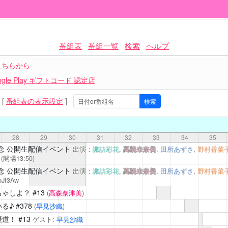
番組表
番組一覧
検索
ヘルプ
こちらから
le Play ギフトコード 認定店
[
番組表の表示設定
]
28
29
30
31
32
33
34
35
念 公開生配信イベント
出演：
諏訪彩花
,
高橋未奈美
,
田所あずさ
,
野村香菜
(開場13:50)
念 公開生配信イベント
出演：
諏訪彩花
,
高橋未奈美
,
田所あずさ
,
野村香菜
oJf3Aw
ちゃしよ？
#13
(
高森奈津美
)
る♪
#378
(
早見沙織
)
！ #13
ゲスト:
早見沙織