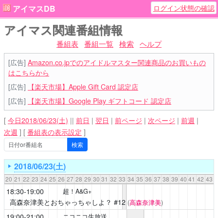
ログイン状態の確認
アイマスDB
アイマス関連番組情報
番組表
番組一覧
検索
ヘルプ
[広告]
Amazon.co.jpでのアイドルマスター関連商品のお買いもの
はこちらから
[広告]
【楽天市場】Apple Gift Card 認定店
[広告]
【楽天市場】Google Play ギフトコード 認定店
[
今日2018/06/23(土)
||
前日
|
翌日
|
前ページ
|
次ページ
|
前週
|
次週
]
[
番組表の表示設定
]
2018/06/23(土)
20
21
22
23
24
25
26
27
28
29
30
31
32
33
34
35
36
37
38
39
40
41
42
43
18:30-19:00
超！A&G+
高森奈津美とおちゃっちゃしよ？
#12
(
高森奈津美
)
19:00-21:00
ニコニコ生放送