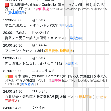
青木瑠璃子のI have Controller
津田ちゃんの誕生日を本気でお
！
祝いするSP
ゲスト:
津田美波
http://live.nicovideo.jp/watch/lv31322525
4
(
青木瑠璃子
)
19:30-20:00
超！A&G+
早見沙織のふり～すたいる♪
#377
(
早見沙織
)
20:00ごろ配信
Flick!On!TV
御茶ノ水男子の芸人声優道！ #12
ゲスト:
早見沙織
20:00-20:30
超！A&G+
フレッシュたかまつ
#64
(
高田憂希
,
松田颯水
)
20:30-21:00
超！A&G+
内田真礼とおはなししません？
#142
(
内田真礼
)
21:00-22:00
ニコニコ生放送
青木瑠璃子のI have Controller
津田ちゃんの誕生日を本気で
￥
！
お祝いするSP第2部
ゲスト:
津田美波
http://live.nicovideo.jp/watch/lv3
13390858
(
青木瑠璃子
)
24:00-24:30
CBCラジオ
白井悠介・寺島惇太 BOYS BAR [S]
#49
ゲスト:
榎木淳弥
(
白井悠介
,
寺島惇太
)
24:00-24:30
文化放送