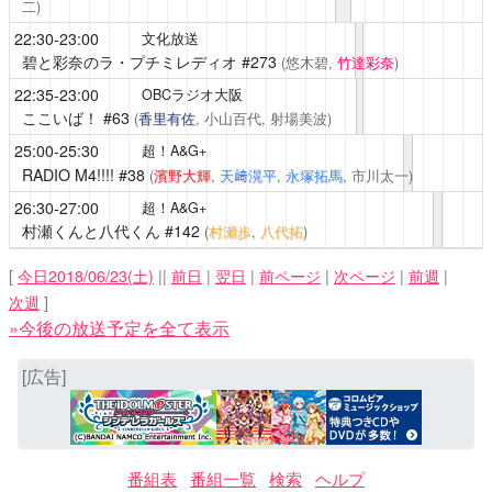
二)
22:30-23:00
文化放送
碧と彩奈のラ・プチミレディオ
#273
(悠木碧,
竹達彩奈
)
22:35-23:00
OBCラジオ大阪
ここいば！
#63
(
香里有佐
, 小山百代, 射場美波)
25:00-25:30
超！A&G+
RADIO M4!!!!
#38
(
濱野大輝
,
天﨑滉平
,
永塚拓馬
, 市川太一)
26:30-27:00
超！A&G+
村瀬くんと八代くん
#142
(
村瀬歩
,
八代拓
)
[
今日2018/06/23(土)
||
前日
|
翌日
|
前ページ
|
次ページ
|
前週
|
次週
]
»今後の放送予定を全て表示
[広告]
番組表
番組一覧
検索
ヘルプ