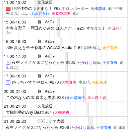
11:00-13:00
文化放送
阿澄佳奈のキミまち！
#62
中継レポーター:
高橋花林
, 他 / 中継
！
先出演: .lady. (
上坂すみれ
,
高森奈津美
, 他)
15:30-16:00
超！A&G+
本多真梨子・戸田めぐみの ほんとだ！
#25
(本多真梨子,
戸田めぐ
み
)
16:00-16:30
超！A&G+
和田昌之と金子有希のWADAX Radio
#165
(和田昌之,
金子有希
)
17:00-17:30
超！A&G+
夜中メイクが気になったから
#305
(
たかはし智秋
,
千菅春香
, 前
再
田誠二)
17:30-18:00
超！A&G+
めっちゃすきやねん
#273
(
大空直美
, 中島唯,
松田颯水
)
再
20:30-21:00
超！A&G+
この木なんの木 青木と黒木
#38
(
青木瑠璃子
,
黒木ほの香
)
21:00-21:30
文化放送
大橋彩香のAny Beat!
#64
(
大橋彩香
)
21:30-22:20
OBCラジオ大阪
夜中メイクが気になったから
#306
(
たかはし智秋
,
千菅春香
, 前田誠