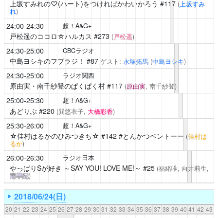
上坂すみれの♡(ハート)をつければかわいかろう
#117
(
上坂すみ
れ
)
24:00-24:30
超！A&G+
戸松遥のココロ☆ハルカス
#273
(
戸松遥
)
24:30-25:00
CBCラジオ
中島ヨシキのフブラジ！
#87
ゲスト:
永塚拓馬
(
中島ヨシキ
)
24:30-25:00
ラジオ関西
原由実・南千紗登のぱくぱく村
#117
(
原由実
, 南千紗登)
25:00-25:30
超！A&G+
あどりぶ
#220
(巽悠衣子,
大橋彩香
)
25:30-26:00
超！A&G+
☆佳村はるかのひみつきち☆
#142 #とんかつベントーー
(
佳村は
るか
)
26:00-26:30
ラジオ日本
やっぱりSが好き ～SAY YOU! LOVE ME!～
#25
(福緒唯, 向井莉生,
南早紀
)
2018/06/24(日)
20
21
22
23
24
25
26
27
28
29
30
31
32
33
34
35
36
37
38
39
40
41
42
43