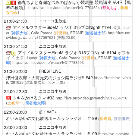
都丸ちよと春瀬なつみのぱかぱか競馬塾
競馬講座 第4R【馬
￥
！
券の種類】
http://live.nicovideo.jp/watch/lv317794524
(
都丸ちよ
,
春瀬
なつみ
)
21:00-21:30
ニコニコ生放送
アイドルマスターSideM ラジオ 315プロNight!
#194
出演: Jupit
er (
神原大地
), Cafe Parade (
狩野翔
), FRAME (
熊谷健太郎
)
http://live.nic
ovideo.jp/watch/lv317597621
(開場20:50)
21:30-21:50
ニコニコ生放送
アイドルマスターSideM ラジオ 315プロNight!
#194 オフサ
￥
イド
出演: Jupiter (
神原大地
), Cafe Parade (
狩野翔
), FRAME (
熊谷健太
郎
)
http://live.nicovideo.jp/watch/lv317783593
21:30-22:00
FRESH LIVE
津田健次郎・大河元気のジョシ禁ラジオ!!
#42
https://freshlive.tv/hib
iki/261929
(津田健次郎, 大河元気)
22:00-22:30
ニコニコ生放送
トキをかけるクマ
#33
http://live.nicovideo.jp/watch/lv317854716
！
(
土岐隼一
,
熊谷健太郎
)
22:00-23:00
超！A&G+
れい＆ゆいの文化放送ホームランラジオ！
#199
(
松嵜麗
,
渡部優衣
)
22:00-23:00
ニコニコ生放送
れい＆ゆいの文化放送ホームランラジオ！
#199
http://live.nicovide