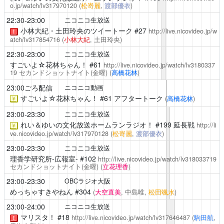
o.jp/watch/lv317970120
(
松嵜麗
,
渡部優衣
)
22:30-23:00
ニコニコ生放送
小林大紀・土田玲央のツイートーク
#27
http://live.nicovideo.jp/w
！
atch/lv317854716
(
小林大紀
, 土田玲央)
22:30-23:00
ニコニコ生放送
すごいよ☆花林ちゃん！
#61
http://live.nicovideo.jp/watch/lv3180337
19
セカンドショットナイト(金曜)
(
高橋花林
)
23:00ごろ配信
ニコニコ動画
すごいよ☆花林ちゃん！
#61 アフタートーク
(
高橋花林
)
￥
23:00-23:30
ニコニコ生放送
れい＆ゆいの文化放送ホームランラジオ！
#199 延長戦
http://li
￥
ve.nicovideo.jp/watch/lv317970128
(
松嵜麗
,
渡部優衣
)
23:00-23:30
ニコニコ生放送
理香学研究所-広報室-
#102
http://live.nicovideo.jp/watch/lv318033719
セカンドショットナイト(金曜)
(
立花理香
)
23:00-23:30
OBCラジオ大阪
めっちゃすきやねん
#304
(
大空直美
, 中島唯,
松田颯水
)
23:00-24:00
ニコニコ生放送
マリスタ！
#18
http://live.nicovideo.jp/watch/lv317646487
(
駒田航
,
！