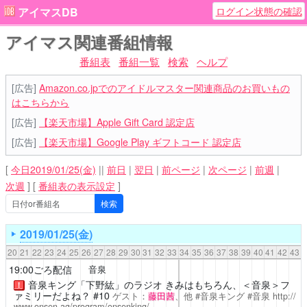
ログイン状態の確認
アイマスDB
アイマス関連番組情報
番組表
番組一覧
検索
ヘルプ
[広告]
Amazon.co.jpでのアイドルマスター関連商品のお買いもの
はこちらから
[広告]
【楽天市場】Apple Gift Card 認定店
[広告]
【楽天市場】Google Play ギフトコード 認定店
[
今日2019/01/25(金)
||
前日
|
翌日
|
前ページ
|
次ページ
|
前週
|
次週
]
[
番組表の表示設定
]
2019/01/25(金)
20
21
22
23
24
25
26
27
28
29
30
31
32
33
34
35
36
37
38
39
40
41
42
43
19:00ごろ配信
音泉
音泉キング「下野紘」のラジオ きみはもちろん、＜音泉＞フ
！
ァミリーだよね？ #10
ゲスト：
藤田茜
、他 #音泉キング #音泉
http://
www.onsen.ag/program/onsenking/