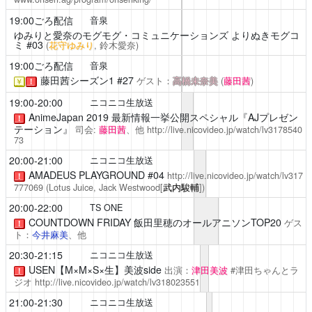
19:00ごろ配信
音泉
ゆみりと愛奈のモグモグ・コミュニケーションズ
よりぬきモグコ
ミ #03
(
花守ゆみり
, 鈴木愛奈)
19:00ごろ配信
音泉
藤田茜シーズン1
#27
ゲスト：
高橋未奈美
(
藤田茜
)
￥
！
19:00-20:00
ニコニコ生放送
AnimeJapan 2019 最新情報一挙公開スペシャル『AJプレゼン
！
テーション』
司会:
藤田茜
、他
http://live.nicovideo.jp/watch/lv3178540
73
20:00-21:00
ニコニコ生放送
AMADEUS PLAYGROUND
#04
http://live.nicovideo.jp/watch/lv317
！
777069
(Lotus Juice, Jack Westwood[
武内駿輔
])
20:00-22:00
TS ONE
COUNTDOWN FRIDAY 飯田里穂のオールアニソンTOP20
ゲス
！
ト：
今井麻美
、他
20:30-21:15
ニコニコ生放送
USEN【M×M×S×生】美波side
出演：
津田美波
#津田ちゃんとラ
！
ジオ
http://live.nicovideo.jp/watch/lv318023551
21:00-21:30
ニコニコ生放送