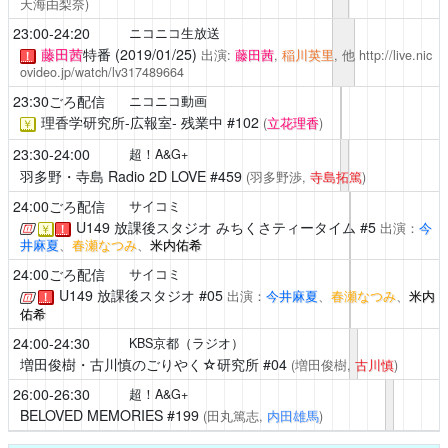
天海由梨奈)
23:00-24:20
ニコニコ生放送
藤田茜
特番 (2019/01/25)
出演:
藤田茜
,
稲川英里
, 他
http://live.nic
！
ovideo.jp/watch/lv317489664
23:30ごろ配信
ニコニコ動画
理香学研究所-広報室-
残業中 #102
(
立花理香
)
￥
23:30-24:00
超！A&G+
羽多野・寺島 Radio 2D LOVE
#459
(羽多野渉,
寺島拓篤
)
24:00ごろ配信
サイコミ
U149 放課後スタジオ
みちくさティータイム #5
出演：
今
￥
！
井麻夏
、
春瀬なつみ
、
米内佑希
24:00ごろ配信
サイコミ
U149 放課後スタジオ
#05
出演：
今井麻夏
、
春瀬なつみ
、
米内
！
佑希
24:00-24:30
KBS京都（ラジオ）
増田俊樹・古川慎のごりやく☆研究所
#04
(増田俊樹,
古川慎
)
26:00-26:30
超！A&G+
BELOVED MEMORIES
#199
(田丸篤志,
内田雄馬
)