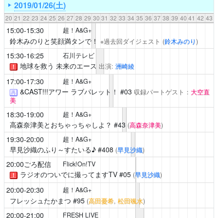
2019/01/26(土)
20
21
22
23
24
25
26
27
28
29
30
31
32
33
34
35
36
37
38
39
40
41
42
43
15:00-15:30
超！A&G+
鈴木みのりと笑顔満タンで！
※過去回ダイジェスト
(
鈴木みのり
)
15:30-16:25
石川テレビ
地球を救う 未来のエース
出演:
洲崎綾
！
17:00-17:30
超！A&G+
&CAST!!!アワー ラブパレット！
#03
収録パートゲスト：
大空直
再
美
18:30-19:00
超！A&G+
高森奈津美とおちゃっちゃしよ？
#43
(
高森奈津美
)
19:30-20:00
超！A&G+
早見沙織のふり～すたいる♪
#408
(
早見沙織
)
20:00ごろ配信
Flick!On!TV
ラジオのついでに撮ってますTV
#05
(
早見沙織
)
！
20:00-20:30
超！A&G+
フレッシュたかまつ
#95
(
高田憂希
,
松田颯水
)
20:00-21:00
FRESH LIVE