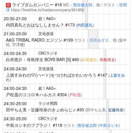
ライブダムカンパニー
#16
MC：
熊谷健太郎
、他 / ゲスト：
笠間
！
淳
https://freshlive.tv/livedamcompany/261850
20:30-21:00
超！A&G+
内田真礼とおはなししません？
#173
(
内田真礼
)
21:00-23:00
文化放送
A&G TRIBAL RADIO エジソン
#199
ゲスト：
田所あずさ
、他
(畠中
祐,
芹澤優
)
24:00-24:30
CBCラジオ
白井悠介・寺島惇太 BOYS BAR [S]
#80
(
白井悠介
,
寺島惇太
)
24:00-24:30
文化放送
上坂すみれの♡(ハート)をつければかわいかろう
#147
(
上坂すみ
れ
)
24:00-24:30
超！A&G+
戸松遥のココロ☆ハルカス
#304
(
戸松遥
)
24:30-25:00
ラジオ関西
田中ちえ美・近藤玲奈のきょめらじ♫
#30
(田中ちえ美,
近藤玲奈
)
24:30-25:00
CBCラジオ
中島ヨシキのフブラジ！
#118
ゲスト:
熊谷健太郎
(
中島ヨシキ
)