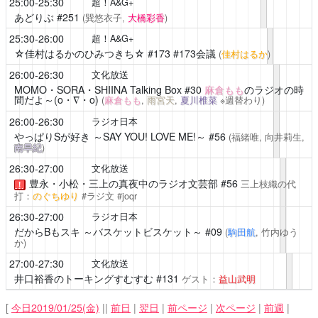
25:00-25:30
超！A&G+
あどりぶ
#251
(巽悠衣子,
大橋彩香
)
25:30-26:00
超！A&G+
☆佳村はるかのひみつきち☆
#173 #173会議
(
佳村はるか
)
26:00-26:30
文化放送
MOMO・SORA・SHIINA Talking Box
#30
麻倉もも
のラジオの時
間だよ～(o・∇・o)
(
麻倉もも
,
雨宮天
,
夏川椎菜
※週替わり)
26:00-26:30
ラジオ日本
やっぱりSが好き ～SAY YOU! LOVE ME!～
#56
(福緒唯, 向井莉生,
南早紀
)
26:30-27:00
文化放送
豊永・小松・三上の真夜中のラジオ文芸部 #56
三上枝織の代
！
打：
のぐちゆり
#ラジ文 #joqr
26:30-27:00
ラジオ日本
だからBもスキ ～バスケットビスケット～
#09
(
駒田航
, 竹内ゆう
か)
27:00-27:30
文化放送
井口裕香のトーキングすむすむ
#131
ゲスト：
益山武明
[
今日2019/01/25(金)
||
前日
|
翌日
|
前ページ
|
次ページ
|
前週
|