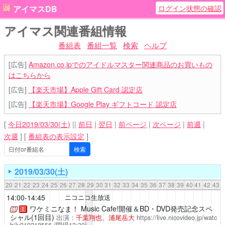
ログイン状態の確認
アイマスDB
アイマス関連番組情報
番組表
番組一覧
検索
ヘルプ
[広告]
Amazon.co.jpでのアイドルマスター関連商品のお買いもの
はこちらから
[広告]
【楽天市場】Apple Gift Card 認定店
[広告]
【楽天市場】Google Play ギフトコード 認定店
[
今日2019/03/30(土)
||
前日
|
翌日
|
前ページ
|
次ページ
|
前週
|
次週
]
[
番組表の表示設定
]
2019/03/30(土)
20
21
22
23
24
25
26
27
28
29
30
31
32
33
34
35
36
37
38
39
40
41
42
43
14:00-14:45
ニコニコ生放送
ワケミニなま！
Music Cafe!開催＆BD・DVD発売記念スペ
！
シャル(1回目)
出演：
千葉翔也
、
浦尾岳大
https://live.nicovideo.jp/watc
h/lv319218556
(開場13:30)