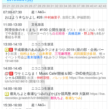
20
21
22
23
24
25
26
27
28
29
30
31
32
33
34
35
36
37
38
39
40
41
42
43
07:00-07:30
超！A&G+
おはよう☆なかよし
#26
(
中村繪里子
, 吉田仁美, 伊福部崇)
11:00-13:00
文化放送
阿澄佳奈のキミまち！
#100 公開生放送
ゲスト：鈴木このみ / 今回
で中倉隆道と、リポーターのうち
白石晴香
・
高橋花林
・
野上翔
ら8名が
番組を卒業
13:00-14:10
ニコニコ生放送
平成最後のあみあみラジオまつり-2019-(昼の部・企画パー
￥
！
ト)
出演：
佳村はるか
、
山本希望
、
三宅麻理恵
、
武田羅梨沙多胡
、他 ※
イベント司会は
青木瑠璃子
#あみラジ
https://live.nicovideo.jp/watch/lv3
19146168
14:00-14:45
ニコニコ生放送
ワケミニなま！
Music Cafe!開催＆BD・DVD発売記念スペ
！
シャル(3回目)
出演：
仲村宗悟
、
バレッタ裕
https://live.nicovideo.jp/wa
tch/lv319218615
(開場13:30)
14:00-16:00
ニコニコ生放送
都丸ちよと春瀬なつみのぱかぱか競馬塾
#09 大阪杯
https://live.
￥
nicovideo.jp/watch/lv318884200
(
都丸ちよ
,
春瀬なつみ
)
15:30-16:00
超！A&G+