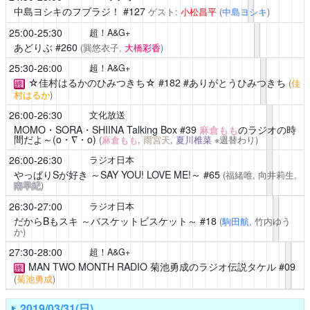
中島ヨシキのフブラジ！
#127
ゲスト:
小松昌平
(
中島ヨシキ
)
25:00-25:30
超！A&G+
あどりぶ
#260
(巽悠衣子,
大橋彩香
)
25:30-26:00
超！A&G+
☆佳村はるかのひみつきち☆
#182 #ありがとうひみつきち
(
佳
終
村はるか
)
26:00-26:30
文化放送
MOMO・SORA・SHIINA Talking Box
#39
麻倉もも
のラジオの時
間だよ～(o・∇・o)
(
麻倉もも
,
雨宮天
,
夏川椎菜
※週替わり)
26:00-26:30
ラジオ日本
やっぱりSが好き ～SAY YOU! LOVE ME!～
#65
(福緒唯, 向井莉生,
南早紀
)
26:30-27:00
ラジオ日本
だからBもスキ ～バスケットビスケット～
#18
(
駒田航
, 竹内ゆう
か)
27:30-28:00
超！A&G+
MAN TWO MONTH RADIO 菊池勇成のラジオ伝説タケル
#09
終
(
菊池勇成
)
2019/03/31(日)