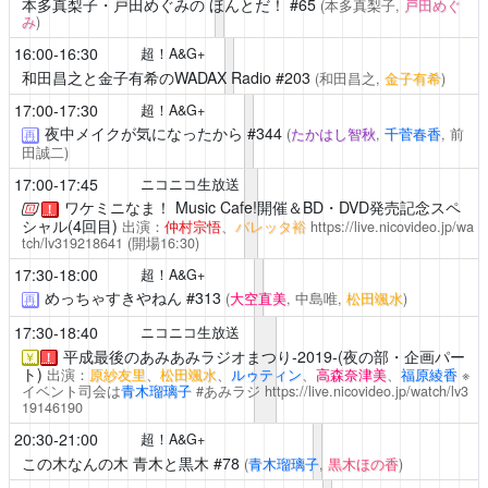
本多真梨子・戸田めぐみの ほんとだ！
#65
(本多真梨子,
戸田めぐ
み
)
16:00-16:30
超！A&G+
和田昌之と金子有希のWADAX Radio
#203
(和田昌之,
金子有希
)
17:00-17:30
超！A&G+
夜中メイクが気になったから
#344
(
たかはし智秋
,
千菅春香
, 前
再
田誠二)
17:00-17:45
ニコニコ生放送
ワケミニなま！
Music Cafe!開催＆BD・DVD発売記念スペ
！
シャル(4回目)
出演：
仲村宗悟
、
バレッタ裕
https://live.nicovideo.jp/wa
tch/lv319218641
(開場16:30)
17:30-18:00
超！A&G+
めっちゃすきやねん
#313
(
大空直美
, 中島唯,
松田颯水
)
再
17:30-18:40
ニコニコ生放送
平成最後のあみあみラジオまつり-2019-(夜の部・企画パー
￥
！
ト)
出演：
原紗友里
、
松田颯水
、
ルゥティン
、
高森奈津美
、
福原綾香
※
イベント司会は
青木瑠璃子
#あみラジ
https://live.nicovideo.jp/watch/lv3
19146190
20:30-21:00
超！A&G+
この木なんの木 青木と黒木
#78
(
青木瑠璃子
,
黒木ほの香
)