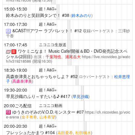
15:00-15:30
超！A&G+
鈴木みのりと笑顔満タンで！
#38
(
鈴木みのり
)
17:00-17:30
超！A&G+
&CAST!!!アワー ラブパレット！
#12
収録パートゲスト：三澤紗
再
千香
17:00-17:45
ニコニコ生放送
ワケミニなま！
Music Cafe!開催＆BD・DVD発売記念スペ
！
シャル(2回目)
出演：
千葉翔也
、
浦尾岳大
https://live.nicovideo.jp/watc
h/lv319218586
(開場16:30)
18:30-19:00
超！A&G+
高森奈津美とおちゃっちゃしよ？
#52
ロケパートゲスト：
松井恵理
子
(
高森奈津美
)
19:30-20:00
超！A&G+
早見沙織のふり～すたいる♪
#417
(
早見沙織
)
20:00ごろ配信
ニコニコ動画
ゆうきのぞみのV.O.D.モンスター
#07
https://ch.nicovideo.jp/voic
終
e-arena
(
金子有希
,
山本希望
)
20:00-20:30
超！A&G+
フレッシュたかまつ
#104
(
高田憂希
,
松田颯水
)