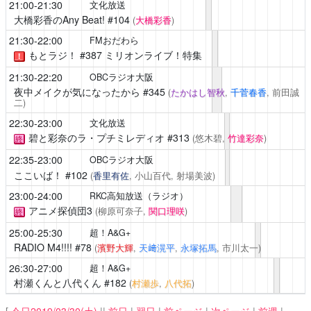
21:00-21:30
文化放送
大橋彩香のAny Beat!
#104
(
大橋彩香
)
21:30-22:00
FMおだわら
もとラジ！
#387 ミリオンライブ！特集
！
21:30-22:20
OBCラジオ大阪
夜中メイクが気になったから
#345
(
たかはし智秋
,
千菅春香
, 前田誠
二)
22:30-23:00
文化放送
碧と彩奈のラ・プチミレディオ
#313
(悠木碧,
竹達彩奈
)
終
22:35-23:00
OBCラジオ大阪
ここいば！
#102
(
香里有佐
, 小山百代, 射場美波)
23:00-24:00
RKC高知放送（ラジオ）
アニメ探偵団3
(柳原可奈子,
関口理咲
)
終
25:00-25:30
超！A&G+
RADIO M4!!!!
#78
(
濱野大輝
,
天﨑滉平
,
永塚拓馬
, 市川太一)
26:30-27:00
超！A&G+
村瀬くんと八代くん
#182
(
村瀬歩
,
八代拓
)