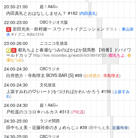
20:30-21:00
超！A&G+
内田真礼とおはなししません？
#182
(
内田真礼
)
22:00-23:00
OBCラジオ大阪
岩田光央・鈴村健一 スウィートイグニッション
ゲスト：
東山奈
！
央
#イグニ #obc1314
23:00-26:00
ニコニコ生放送
都丸ちよと春瀬なつみのぱかぱか競馬塾
【特番】ドバイワ
￥
！
ールドカップ
http://live.nicovideo.jp/watch/lv318919723
(
都丸ちよ
,
春
瀬なつみ
)
24:00-24:30
CBCラジオ
白井悠介・寺島惇太 BOYS BAR [S]
#89
(
白井悠介
,
寺島惇太
)
24:00-24:30
文化放送
上坂すみれの♡(ハート)をつければかわいかろう
#156
(
上坂すみ
れ
)
24:00-24:30
超！A&G+
戸松遥のココロ☆ハルカス
#313
(
戸松遥
)
24:30-25:00
ラジオ関西
田中ちえ美・近藤玲奈のきょめらじ♫
#39
(田中ちえ美,
近藤玲奈
)
24:30-25:00
CBCラジオ