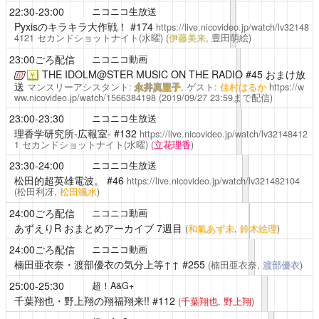
22:30-23:00
ニコニコ生放送
Pyxisのキラキラ大作戦！
#174
https://live.nicovideo.jp/watch/lv32148
4121
セカンドショットナイト(水曜)
(
伊藤美来
, 豊田萌絵)
23:00ごろ配信
ニコニコ動画
THE IDOLM@STER MUSIC ON THE RADIO
#45 おまけ放
￥
送
マンスリーアシスタント:
永井真里子
, ゲスト:
佳村はるか
https://w
ww.nicovideo.jp/watch/1566384198
(2019/09/27 23:59まで配信)
23:00-23:30
ニコニコ生放送
理香学研究所-広報室-
#132
https://live.nicovideo.jp/watch/lv32148412
1
セカンドショットナイト(水曜)
(
立花理香
)
23:30-24:00
ニコニコ生放送
松田的超英雄電波。
#46
https://live.nicovideo.jp/watch/lv321482104
(松田利冴,
松田颯水
)
24:00ごろ配信
ニコニコ動画
あずえりR
おまとめアーカイブ 7週目
(
和氣あず未
,
鈴木絵理
)
24:00ごろ配信
ニコニコ動画
楠田亜衣奈・渡部優衣の気分上等↑↑
#255
(楠田亜衣奈,
渡部優衣
)
25:00-25:30
超！A&G+
千葉翔也・野上翔の翔福翔来!!
#112
(
千葉翔也
,
野上翔
)