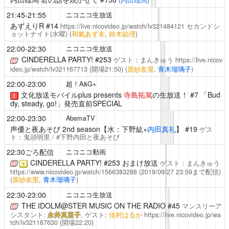
21:45-21:55
ニコニコ生放送
あずえりR
#14
https://live.nicovideo.jp/watch/lv321484121
セカンドシ
ョットナイト(水曜)
(
和氣あず未
,
鈴木絵理
)
22:00-22:30
ニコニコ生放送
CINDERELLA PARTY!
#253
ゲスト：まんきゅう
https://live.nicov
ideo.jp/watch/lv321167713
(開場21:50)
(
原紗友里
,
青木瑠璃子
)
22:00-23:00
超！A&G+
文化放送モバイルplus presents
寺島拓篤
の生放送！ #7 「Bud
！
dy, steady, go!」発売直前SPECIAL
22:00-23:30
AbemaTV
声優と夜あそび
2nd season【水：下野紘×
内田真礼
】 #19
ゲス
ト：鬼頭明里 / #下野内田と夜あそび
22:30ごろ配信
ニコニコ動画
CINDERELLA PARTY!
#253 おまけ放送
ゲスト：まんきゅう
￥
https://www.nicovideo.jp/watch/1566383288
(2019/09/27 23:59まで配信)
(
原紗友里
,
青木瑠璃子
)
22:30-23:00
ニコニコ生放送
THE IDOLM@STER MUSIC ON THE RADIO
#45
マンスリーア
シスタント:
永井真里子
, ゲスト:
佳村はるか
https://live.nicovideo.jp/wa
tch/lv321167630
(開場22:20)