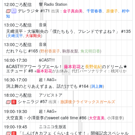
12:00ごろ配信
響 Radio Station
デレラジ☆
#171
出演：
金子真由美
、
千菅春香
、
原優子
、
村中
再
知
13:00ごろ配信
音泉
天﨑滉平・大塚剛央の「僕たちもう、フレンドですよね？」
#135
(
天﨑滉平
,
大塚剛央
)
13:00ごろ配信
音泉
だれ？らじ
#165
(
野村香菜子
,
駒形友梨
,
角元明日香
)
16:00-17:30
&CAST!!!
&CAST!!!アワー ラブエール！
藤本彩花
と
長野佑紀
のドリーム★
エチュード #8
※
藤本彩花
がお休み、代打パーソナリティ：桃河りか
16:30-17:00
超！A&G+
渕上舞のとりあえずまぁ、話だけでも
#164
(
渕上舞
)
18:00ごろ配信
アソビストア
シャニラジ
#57
出演：
放課後クライマックスガールズ
！
19:00-19:30
超！A&G+
大空直美・小澤亜李のsweet café time
#86
(
大空直美
, 小澤亜李)
19:00-19:45
ニコニコ生放送
「しんげきカフェ くらいまっくす！」開催記念スペシャル
！