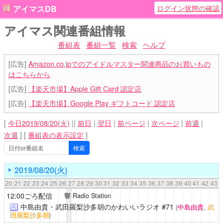
ログイン状態の確認
アイマスDB
アイマス関連番組情報
番組表
番組一覧
検索
ヘルプ
[広告]
Amazon.co.jpでのアイドルマスター関連商品のお買いもの
はこちらから
[広告]
【楽天市場】Apple Gift Card 認定店
[広告]
【楽天市場】Google Play ギフトコード 認定店
[
今日2019/08/20(火)
||
前日
|
翌日
|
前ページ
|
次ページ
|
前週
|
次週
]
[
番組表の表示設定
]
2019/08/20(火)
20
21
22
23
24
25
26
27
28
29
30
31
32
33
34
35
36
37
38
39
40
41
42
43
12:00ごろ配信
響 Radio Station
中島由貴・武田羅梨沙多胡のかわいいラジオ
#71
(
中島由貴
,
武
再
田羅梨沙多胡
)