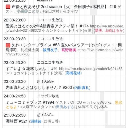
22:00-23:30
AbemaTV
声優と夜あそび
2nd season【火：金田朋子×木村昴】 #19
ゲ
！
スト：
小岩井ことり
/ #金田木村と夜あそび
22:30-23:00
ニコニコ生放送
愛美とはるかの2年A組青春アクティ部！
#174
https://live.nicovideo.
jp/watch/lv321468373
セカンドショットナイト(火曜)
(
愛美
,
山崎はるか
)
23:00-23:30
ニコニコ生放送
矢作エンタープライス
#53 夏のバスツアー(その2)
ゲスト：
間
！
島淳司
、利根健太朗、
飯田友子
、
髙野麻美
https://live.nicovideo.jp/watc
h/lv321367706
23:00-23:30
ニコニコ生放送
すごいよ☆花林ちゃん！
#91
https://live.nicovideo.jp/watch/lv321468
373
セカンドショットナイト(火曜)
(
高橋花林
)
23:00-23:30
超！A&G+
内田真礼とおはなししません？
#203
(
内田真礼
)
24:00-24:53
ニッポン放送
ミュ～コミ＋プラス
#1994
ゲスト：CHICO with HoneyWorks、
黒沢
ともよ
/ ※火曜アシスタントの
田所あずさ
は体調不良でお休み
25:00-25:30
超！A&G+
洲崎西
#321
(
洲崎綾
, 西明日香)