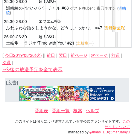
25:30-26:00
超！A&G+
洲崎綾のバババババーチャル
#08
ゲストVtuber：夜乃ネオン
(
洲崎
綾
)
25:30-26:00
エフエム横浜
ふわふわな話をしようかな、どうしよっかな。
#47
(
安野希世乃
)
26:00-26:30
超！A&G+
土岐隼一 ラジオ"Time with You"
#21
(
土岐隼一
)
[
今日2019/08/20(火)
||
前日
|
翌日
|
前ページ
|
次ページ
|
前週
|
次週
]
»今後の放送予定を全て表示
[広告]
番組表
番組一覧
検索
ヘルプ
このサイトは個人により運営されている非公式ファンサイトです。
この
サイトについて
managed by
@imas_DB
/
@maruamyu