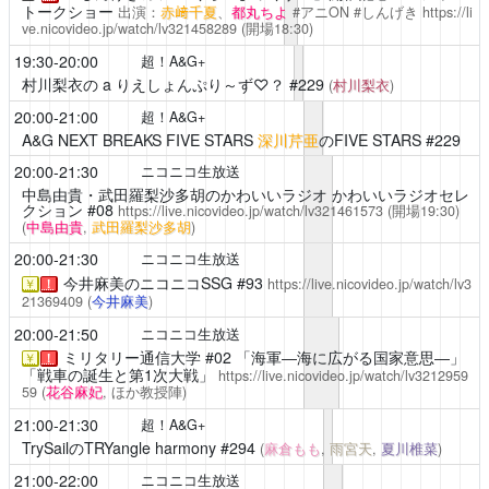
トークショー
出演：
赤﨑千夏
、
都丸ちよ
#アニON #しんげき
https://li
ve.nicovideo.jp/watch/lv321458289
(開場18:30)
19:30-20:00
超！A&G+
村川梨衣の a りえしょんぷり～ず♡？
#229
(
村川梨衣
)
20:00-21:00
超！A&G+
A&G NEXT BREAKS FIVE STARS
深川芹亜
のFIVE STARS #229
20:00-21:30
ニコニコ生放送
中島由貴・武田羅梨沙多胡のかわいいラジオ
かわいいラジオセレ
クション #08
https://live.nicovideo.jp/watch/lv321461573
(開場19:30)
(
中島由貴
,
武田羅梨沙多胡
)
20:00-21:30
ニコニコ生放送
今井麻美のニコニコSSG
#93
https://live.nicovideo.jp/watch/lv3
￥
！
21369409
(
今井麻美
)
20:00-21:50
ニコニコ生放送
ミリタリー通信大学
#02 「海軍―海に広がる国家意思―」
￥
！
「戦車の誕生と第1次大戦」
https://live.nicovideo.jp/watch/lv3212959
59
(
花谷麻妃
, ほか教授陣)
21:00-21:30
超！A&G+
TrySailのTRYangle harmony
#294
(
麻倉もも
,
雨宮天
,
夏川椎菜
)
21:00-22:00
ニコニコ生放送