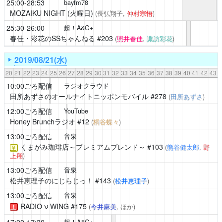
25:00-28:53
bayfm78
MOZAIKU NIGHT (火曜日)
(長弘翔子,
仲村宗悟
)
25:30-26:00
超！A&G+
春佳・彩花のSSちゃんねる
#203
(
照井春佳
,
諏訪彩花
)
2019/08/21(水)
20
21
22
23
24
25
26
27
28
29
30
31
32
33
34
35
36
37
38
39
40
41
42
43
10:00ごろ配信
ラジオクラウド
田所あずさのオールナイトニッポンモバイル
#278
(
田所あずさ
)
12:00ごろ配信
YouTube
Honey Brunchラジオ
#12
(
桐谷蝶々
)
13:00ごろ配信
音泉
くまがみ珈琲店～プレミアムブレンド～
#103
(
熊谷健太郎
,
野
￥
上翔
)
13:00ごろ配信
音泉
松井恵理子のにじらじっ！
#143
(
松井恵理子
)
13:00ごろ配信
音泉
RADIO ν WING
#175
(
今井麻美
, ほか)
！
17:00-17:30
超！A&G+