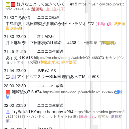
好きなことして生きていく！
#15
https://live.nicovideo.jp/watc
￥
！
h/lv321491654
(
近藤唯
,
山口立花子
)
21:30ごろ配信
ニコニコ動画
中島由貴・武田羅梨沙多胡のかわいいラジオ
#72
(
中島由貴
,
武田羅
梨沙多胡
)
21:30-22:00
超！A&G+
井上麻里奈・下田麻美のIT革命！
#438
(井上麻里奈,
下田麻美
)
21:45-21:55
ニコニコ生放送
あずえりR
#13
https://live.nicovideo.jp/watch/lv321468373
セカンドシ
ョットナイト(火曜)
(
和氣あず未
,
鈴木絵理
)
21:54-22:00
TOKYO MX
アイドルマスターSideM 理由あってMini!
#08
再
22:00-22:30
ニコニコ生放送
洲崎綾の7.6
#74
https://live.nicovideo.jp/watch/lv321356846
(
洲崎
！
綾
)
22:00-22:30
ニコニコ生放送
TrySailのTRYangle harmony
#294
https://live.nicovideo.jp/watch/l
再
v321468373
セカンドショットナイト(火曜)
(
麻倉もも
,
雨宮天
,
夏川椎
菜
)