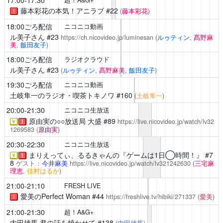
藤本彩花の本気！アニラブ
#22
(
藤本彩花
)
！
18:00ごろ配信
ニコニコ動画
ル美子さん
#23
https://ch.nicovideo.jp/luminesan
(
ルゥティン
,
髙野麻
美
,
飯田友子
)
18:00ごろ配信
ラジオクラウド
ル美子さん
#23
(
ルゥティン
,
髙野麻美
,
飯田友子
)
19:30ごろ配信
ニコニコ動画
土岐隼一のラジオ・喫茶トキノワ
#160
(
土岐隼一
)
20:00-21:30
ニコニコ生放送
原由実の○○放送局 大盛
#89
https://live.nicovideo.jp/watch/lv32
￥
！
1269583
(
原由実
)
20:30-22:30
ニコニコ生放送
まりえってぃ、るるきゃんの『ゲームは1日◯時間！』
#7
￥
！
8
ゲスト：
今井麻美
https://live.nicovideo.jp/watch/lv321242630
(
三宅麻
理恵
,
佳村はるか
)
21:00-21:10
FRESH LIVE
愛美のPerfect Woman
#44
https://freshlive.tv/hibiki/271337
(
愛美
)
！
21:00-21:30
超！A&G+
内田雄馬 君の話を焼かせて
#138
(
内田雄馬
)