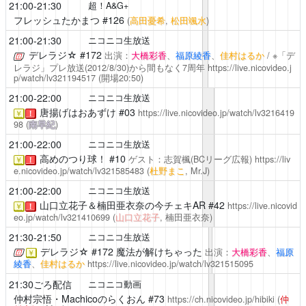
21:00-21:30
超！A&G+
フレッシュたかまつ
#126
(
高田憂希
,
松田颯水
)
21:00-21:30
ニコニコ生放送
デレラジ☆
#172
出演：
大橋彩香
、
福原綾香
、
佳村はるか
/ ※「デ
レラジ」プレ放送(2012/8/30)から間もなく7周年
https://live.nicovideo.j
p/watch/lv321194517
(開場20:50)
21:00-22:00
ニコニコ生放送
唐揚げはおあずけ
#03
https://live.nicovideo.jp/watch/lv3216419
￥
！
98
(
南早紀
)
21:00-22:00
ニコニコ生放送
高めのつり球！
#10
ゲスト：志賀楓(BCリーグ広報)
https://liv
￥
！
e.nicovideo.jp/watch/lv321585483
(
杜野まこ
, Mr.J)
21:00-22:00
ニコニコ生放送
山口立花子＆楠田亜衣奈の今チェキAR
#42
https://live.nicovid
￥
！
eo.jp/watch/lv321410699
(
山口立花子
, 楠田亜衣奈)
21:30-21:50
ニコニコ生放送
デレラジ☆
#172 魔法が解けちゃった
出演：
大橋彩香
、
福原
￥
綾香
、
佳村はるか
https://live.nicovideo.jp/watch/lv321515095
21:30ごろ配信
ニコニコ動画
仲村宗悟・Machicoのらくおん
#73
https://ch.nicovideo.jp/hibiki
(
仲