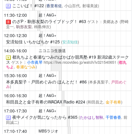
ここいば！
#122
(
香里有佐
, 小山百代, 射場美波)
再
11:30-12:00
超！A&G+
のざP・駒形友梨のライブドッグ！
#63
ゲスト：美郷あき
(野崎
！
圭一,
駒形友梨
, 柿島伸次)
12:00-12:30
超！A&G+
安済知佳 いちかばちか
#125
(
安済知佳
)
14:00-16:00
ニコニコ生放送
都丸ちよと春瀬なつみのぱかぱか競馬塾
#19 新潟2歳ステーク
￥
ス
ゲスト：
小市眞琴
https://live.nicovideo.jp/watch/lv321540651
(
都丸
ちよ
,
春瀬なつみ
)
15:30-16:00
超！A&G+
本多真梨子・戸田めぐみの ほんとだ！
#86
(本多真梨子,
戸田めぐ
み
)
16:00-16:30
超！A&G+
和田昌之と金子有希のWADAX Radio
#224
(和田昌之,
金子有希
)
17:00-17:30
超！A&G+
夜中メイクが気になったから
#365
(
たかはし智秋
,
千菅春香
, 前
再
田誠二)
17:10-17:40
MBSラジオ