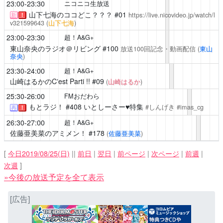
23:00-23:30
ニコニコ生放送
山下七海のココどこ？？？
#01
https://live.nicovideo.jp/watch/l
新
！
v321599643
(
山下七海
)
23:00-23:30
超！A&G+
東山奈央のラジオ＠リビング
#100
放送100回記念・動画配信
(
東山
奈央
)
23:30-24:00
超！A&G+
山崎はるかのCʼest Parti !!
#09
(
山崎はるか
)
25:30-26:00
FMおだわら
もとラジ！
#408 いとしーさー♥特集
#しんげき #imas_cg
再
！
26:30-27:00
超！A&G+
佐藤亜美菜のアミメン！
#178
(
佐藤亜美菜
)
[
今日2019/08/25(日)
||
前日
|
翌日
|
前ページ
|
次ページ
|
前週
|
次週
]
»今後の放送予定を全て表示
[広告]