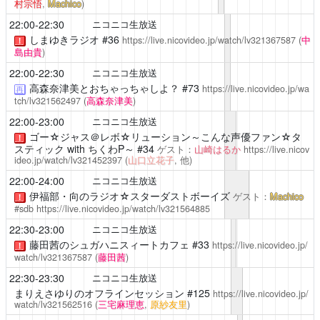
村宗悟
,
Machico
)
22:00-22:30
ニコニコ生放送
しまゆきラジオ
#36
https://live.nicovideo.jp/watch/lv321367587
(
中
！
島由貴
)
22:00-22:30
ニコニコ生放送
高森奈津美とおちゃっちゃしよ？
#73
https://live.nicovideo.jp/wa
再
tch/lv321562497
(
高森奈津美
)
22:00-23:00
ニコニコ生放送
ゴー☆ジャス＠レボ☆リューション～こんな声優ファン☆タ
！
スティック with ちくわP～
#34
ゲスト：
山崎はるか
https://live.nicov
ideo.jp/watch/lv321452397
(
山口立花子
, 他)
22:00-24:00
ニコニコ生放送
伊福部・向のラジオ☆スターダストボーイズ
ゲスト：
Machico
！
#sdb
https://live.nicovideo.jp/watch/lv321564885
22:30-23:00
ニコニコ生放送
藤田茜のシュガハニスィートカフェ
#33
https://live.nicovideo.jp/
！
watch/lv321367587
(
藤田茜
)
22:30-23:30
ニコニコ生放送
まりえさゆりのオフラインセッション
#125
https://live.nicovideo.jp/
watch/lv321562516
(
三宅麻理恵
,
原紗友里
)