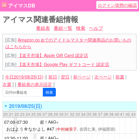
ログイン状態の確認
アイマスDB
アイマス関連番組情報
番組表
番組一覧
検索
ヘルプ
[広告]
Amazon.co.jpでのアイドルマスター関連商品のお買いもの
はこちらから
[広告]
【楽天市場】Apple Gift Card 認定店
[広告]
【楽天市場】Google Play ギフトコード 認定店
[
今日2019/08/25(日)
||
前日
|
翌日
|
前ページ
|
次ページ
|
前週
|
次週
]
[
番組表の表示設定
]
2019/08/25(日)
20
21
22
23
24
25
26
27
28
29
30
31
32
33
34
35
36
37
38
39
40
41
42
43
07:00-07:30
超！A&G+
おはよう☆なかよし
#47
(
中村繪里子
, 吉田仁美, 伊福部崇)
10:30-11:00
超！A&G+