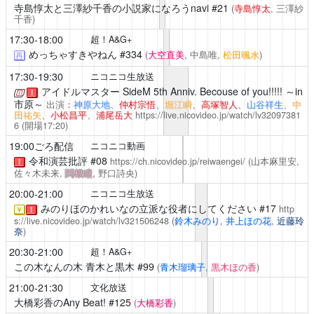
寺島惇太と三澤紗千香の小説家になろうnavi
#21
(
寺島惇太
, 三澤紗
千香)
17:30-18:00
超！A&G+
めっちゃすきやねん
#334
(
大空直美
, 中島唯,
松田颯水
)
再
17:30-19:30
ニコニコ生放送
アイドルマスター SideM 5th Anniv. Becouse of you!!!!! ～in
！
市原～
出演：
神原大地
、
仲村宗悟
、
堀江瞬
、
高塚智人
、
山谷祥生
、
中
田祐矢
、
小松昌平
、
浦尾岳大
https://live.nicovideo.jp/watch/lv32097381
6
(開場17:20)
19:00ごろ配信
ニコニコ動画
令和演芸批評
#08
https://ch.nicovideo.jp/reiwaengei/
(山本麻里安,
！
佐々木未来,
関根瞳
, 野口詩央)
20:00-21:00
ニコニコ生放送
みのりほのかれいなの立派な役者にしてください
#17
http
￥
！
s://live.nicovideo.jp/watch/lv321506248
(
鈴木みのり
,
井上ほの花
,
近藤玲
奈
)
20:30-21:00
超！A&G+
この木なんの木 青木と黒木
#99
(
青木瑠璃子
,
黒木ほの香
)
21:00-21:30
文化放送
大橋彩香のAny Beat!
#125
(
大橋彩香
)