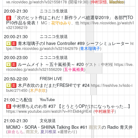
ve.nicovideo.jp/watch/lv321558178
(開場19:30)
(
仲村宗悟
,
Machico
)
20:00-21:30
ニコニコ生放送
「次のヒット作はこれだ！新作ラノベ総選挙2019」 各部門TO
！
P10作品を発表！
MC：
花守ゆみり
、他
https://live.nicovideo.jp/watch/l
v321396219
20:00-21:30
ニコニコ生放送
青木瑠璃子のI have Controller
#89 シーフシミュレーター
ht
￥
！
tps://live.nicovideo.jp/watch/lv321642979
(
青木瑠璃子
)
20:00-23:00
ニコニコ生放送
ルームメイト ～五十嵐裕美～
#20
ゲスト：中村桜
https://live.
￥
！
nicovideo.jp/watch/lv321556209
(
五十嵐裕美
)
20:50-22:00
FRESH LIVE
木戸衣吹のまだまだFRESH!です
#24
https://freshlive.tv/kido-i
￥
！
buki/271450
(
木戸衣吹
)
21:00ごろ配信
YouTube
中村県ちえのわ市
#37 【とうとうOPだけになっちゃった…】
！
https://www.youtube.com/watch?v=H1Ek84gHE4I
(
中村繪里子
)
21:00-21:30
文化放送
MOMO・SORA・SHIINA Talking Box
#61
雨宮天
の Radio 青天井
(
麻倉もも
,
雨宮天
,
夏川椎菜
※週替わり)