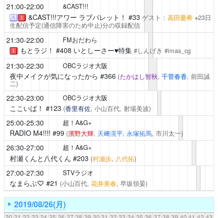
21:00-22:00
&CAST!!!
&CAST!!!アワー ラブパレット！
#33
ゲスト：
高田憂希
※23日
再
！
生配信予定(通信障害のため中止)分の収録配信
21:30-22:00
FMおだわら
もとラジ！
#408 いとしーさー♥特集
#しんげき #imas_cg
！
21:30-22:30
OBCラジオ大阪
夜中メイクが気になったから
#366
(
たかはし智秋
,
千菅春香
, 前田誠
二)
22:30-23:00
OBCラジオ大阪
ここいば！
#123
(
香里有佐
, 小山百代, 射場美波)
25:00-25:30
超！A&G+
RADIO M4!!!!
#99
(
濱野大輝
,
天﨑滉平
,
永塚拓馬
, 市川太一)
26:30-27:00
超！A&G+
村瀬くんと八代くん
#203
(
村瀬歩
,
八代拓
)
27:00-27:30
STVラジオ
なまらぶ♡
#21
(小山百代,
花井美春
, 早坂領晏)
2019/08/26(月)
20
21
22
23
24
25
26
27
28
29
30
31
32
33
34
35
36
37
38
39
40
41
42
43