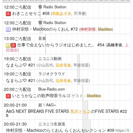
12:00ごろ配信
響 Radio Station
わきことせりこ
#08
(
和氣あず未
,
芹澤優
)
！
12:00ごろ配信
響 Radio Station
仲村宗悟・Machicoのらくおん
#72
(
仲村宗悟
,
Machico
)
再
13:00ごろ配信
音泉
仕事で会えないからラジオはじめました。
#54
(
高橋李依
,
上
￥
！
田麗奈
)
19:00ごろ配信
ニコニコ動画
なまらぶ♡
#21
(小山百代,
花井美春
, 早坂領晏)
19:00ごろ配信
ラジオクラウド
なまらぶ♡
#21
(小山百代,
花井美春
, 早坂領晏)
20:00ごろ配信
Blue-Radio.com
いとうかなこの歌声喫茶ラルゴ
ゲスト：
Machico
！
20:00-21:00
超！A&G+
A&G NEXT BREAKS FIVE STARS
黒沢ともよ
のFIVE STARS #22
8
20:00-21:30
ニコニコ生放送
仲村宗悟・Machicoのらくおん
らくおんセレクション #09
https://li