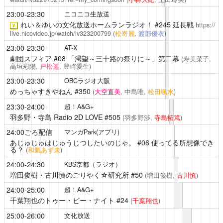
23:00-23:30
ニコニコ生放送
れい＆ゆいの文化放送ホームランラジオ！
#245 延長戦
https://
￥
live.nicovideo.jp/watch/lv323200799
(
松嵜麗
,
渡部優衣
)
23:00-23:30
AT-X
劇団スフィア
#08 「渇望～三十路の祭りに～」第二幕
(寿美菜子,
高垣彩陽,
戸松遥
, 豊崎愛生)
23:00-23:30
OBCラジオ大阪
めっちゃすきやねん
#350
(
大空直美
, 中島唯,
松田颯水
)
23:30-24:00
超！A&G+
羽多野・寺島 Radio 2D LOVE
#505
(羽多野渉,
寺島拓篤
)
24:00ごろ配信
マンガPark(アプリ)
あじゅじゅはじゅうじつしたいのじゃ。
#06 使ってる所想像でき
る？
(
和氣あず未
)
24:00-24:30
KBS京都（ラジオ）
増田俊樹・古川慎のごりやく☆研究所
#50
(増田俊樹,
古川慎
)
24:00-25:00
超！A&G+
千葉翔也のトゥー・ビー・ナイト
#24
(
千葉翔也
)
25:00-26:00
文化放送