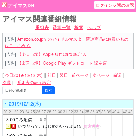
ログイン状態の確認
アイマスDB
アイマス関連番組情報
番組表
番組一覧
検索
ヘルプ
[広告]
Amazon.co.jpでのアイドルマスター関連商品のお買いもの
はこちらから
[広告]
【楽天市場】Apple Gift Card 認定店
[広告]
【楽天市場】Google Play ギフトコード 認定店
[
今日2019/12/12(木)
||
前日
|
翌日
|
前ページ
|
次ページ
|
前週
|
次週
]
[
番組表の表示設定
]
2019/12/12(木)
20
21
22
23
24
25
26
27
28
29
30
31
32
33
34
35
36
37
38
39
40
41
42
43
13:00ごろ配信
音泉
いつだって、はじめのいっぽ
#15
(
釘宮理恵
)
￥
！
13:00ごろ配信
音泉