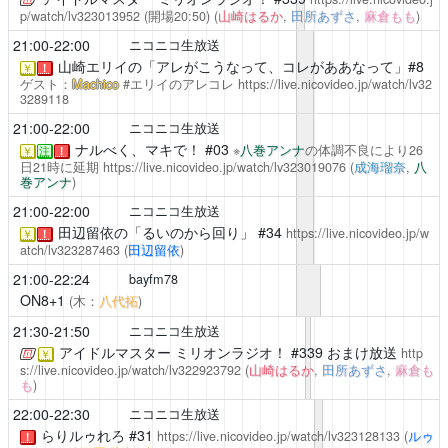
p/watch/lv323013952
(開場20:50)
(
山崎はるか
,
田所あずさ
,
麻倉もも
)
21:00-22:00
ニコニコ生放送
山崎エリイの「アレがこうなって、コレがああなって」#8
￥
！
ゲスト：
Machico
#エリイのアレコレ
https://live.nicovideo.jp/watch/lv32
3289118
21:00-22:00
ニコニコ生放送
ナルべく、マキで！
#03
※
八巻アンナ
の体調不良により26
￥
注
！
日21時に延期
https://live.nicovideo.jp/watch/lv323019076
(
成海瑠奈
,
八
巻アンナ
)
21:00-22:00
ニコニコ生放送
田辺留依の「るいのから回り」
#34
https://live.nicovideo.jp/w
￥
！
atch/lv323287463
(
田辺留依
)
21:00-22:24
bayfm78
ON8+1
(木：
八代拓
)
21:30-21:50
ニコニコ生放送
アイドルマスター ミリオンラジオ！
#339 おまけ放送
http
￥
s://live.nicovideo.jp/watch/lv322923792
(
山崎はるか
,
田所あずさ
,
麻倉も
も
)
22:00-22:30
ニコニコ生放送
らりルゥれろ
#31
https://live.nicovideo.jp/watch/lv323128133
(
ルゥ
！