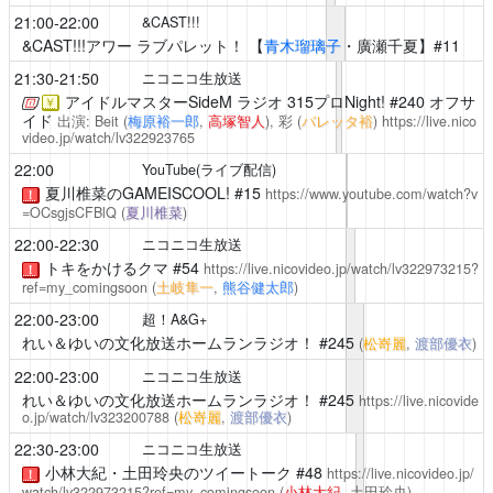
21:00-22:00
&CAST!!!
&CAST!!!アワー ラブパレット！
【
青木瑠璃子
・廣瀬千夏】#11
21:30-21:50
ニコニコ生放送
アイドルマスターSideM ラジオ 315プロNight!
#240 オフサ
￥
イド
出演: Beit (
梅原裕一郎
,
高塚智人
), 彩 (
バレッタ裕
)
https://live.nico
video.jp/watch/lv322923765
22:00
YouTube(ライブ配信)
夏川椎菜のGAMEISCOOL!
#15
https://www.youtube.com/watch?v
！
=OCsgjsCFBlQ
(
夏川椎菜
)
22:00-22:30
ニコニコ生放送
トキをかけるクマ
#54
https://live.nicovideo.jp/watch/lv322973215?
！
ref=my_comingsoon
(
土岐隼一
,
熊谷健太郎
)
22:00-23:00
超！A&G+
れい＆ゆいの文化放送ホームランラジオ！
#245
(
松嵜麗
,
渡部優衣
)
22:00-23:00
ニコニコ生放送
れい＆ゆいの文化放送ホームランラジオ！
#245
https://live.nicovide
o.jp/watch/lv323200788
(
松嵜麗
,
渡部優衣
)
22:30-23:00
ニコニコ生放送
小林大紀・土田玲央のツイートーク
#48
https://live.nicovideo.jp/
！
watch/lv322973215?ref=my_comingsoon
(
小林大紀
, 土田玲央)