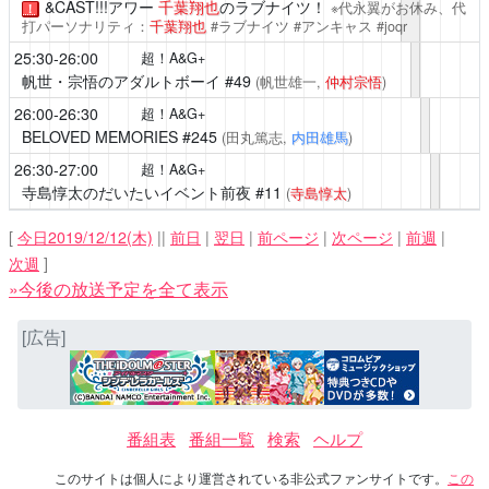
&CAST!!!アワー
千葉翔也
のラブナイツ！
※代永翼がお休み、代
！
打パーソナリティ：
千葉翔也
#ラブナイツ #アンキャス #joqr
25:30-26:00
超！A&G+
帆世・宗悟のアダルトボーイ
#49
(帆世雄一,
仲村宗悟
)
26:00-26:30
超！A&G+
BELOVED MEMORIES
#245
(田丸篤志,
内田雄馬
)
26:30-27:00
超！A&G+
寺島惇太のだいたいイベント前夜
#11
(
寺島惇太
)
[
今日2019/12/12(木)
||
前日
|
翌日
|
前ページ
|
次ページ
|
前週
|
次週
]
»今後の放送予定を全て表示
[広告]
番組表
番組一覧
検索
ヘルプ
このサイトは個人により運営されている非公式ファンサイトです。
この