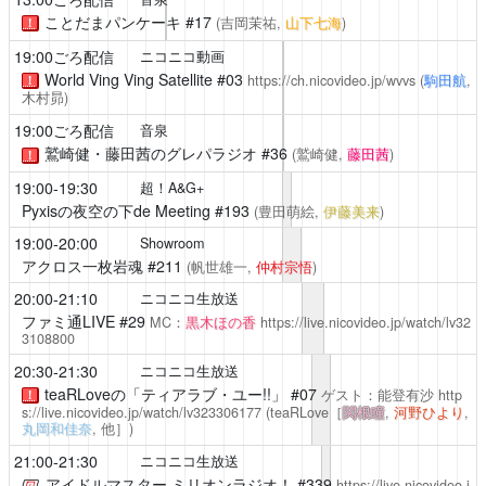
ことだまパンケーキ
#17
(吉岡茉祐,
山下七海
)
！
19:00ごろ配信
ニコニコ動画
World Ving Ving Satellite
#03
https://ch.nicovideo.jp/wvvs
(
駒田航
,
！
木村昴)
19:00ごろ配信
音泉
鷲崎健・藤田茜のグレパラジオ
#36
(鷲崎健,
藤田茜
)
！
19:00-19:30
超！A&G+
Pyxisの夜空の下de Meeting
#193
(豊田萌絵,
伊藤美来
)
19:00-20:00
Showroom
アクロス一枚岩魂
#211
(帆世雄一,
仲村宗悟
)
20:00-21:10
ニコニコ生放送
ファミ通LIVE
#29
MC：
黒木ほの香
https://live.nicovideo.jp/watch/lv32
3108800
20:30-21:30
ニコニコ生放送
teaRLoveの「ティアラブ・ユー!!」
#07
ゲスト：能登有沙
http
！
s://live.nicovideo.jp/watch/lv323306177
(teaRLove［
関根瞳
,
河野ひより
,
丸岡和佳奈
, 他］)
21:00-21:30
ニコニコ生放送
アイドルマスター ミリオンラジオ！
#339
https://live.nicovideo.j