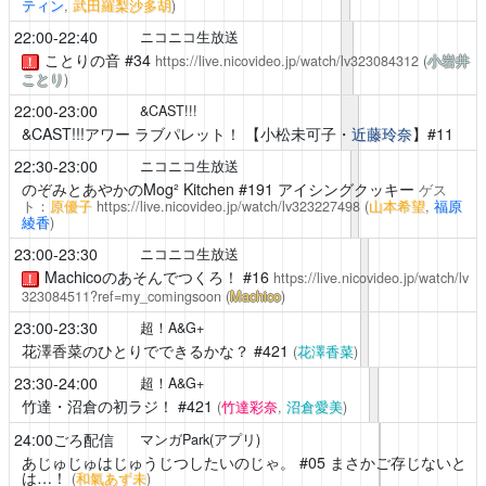
ティン
,
武田羅梨沙多胡
)
22:00-22:40
ニコニコ生放送
ことりの音
#34
https://live.nicovideo.jp/watch/lv323084312
(
小岩井
！
ことり
)
22:00-23:00
&CAST!!!
&CAST!!!アワー ラブパレット！
【小松未可子・
近藤玲奈
】#11
22:30-23:00
ニコニコ生放送
のぞみとあやかのMog² Kitchen
#191 アイシングクッキー
ゲス
ト：
原優子
https://live.nicovideo.jp/watch/lv323227498
(
山本希望
,
福原
綾香
)
23:00-23:30
ニコニコ生放送
Machicoのあそんでつくろ！
#16
https://live.nicovideo.jp/watch/lv
！
323084511?ref=my_comingsoon
(
Machico
)
23:00-23:30
超！A&G+
花澤香菜のひとりでできるかな？
#421
(
花澤香菜
)
23:30-24:00
超！A&G+
竹達・沼倉の初ラジ！
#421
(
竹達彩奈
,
沼倉愛美
)
24:00ごろ配信
マンガPark(アプリ)
あじゅじゅはじゅうじつしたいのじゃ。
#05 まさかご存じないと
は…！
(
和氣あず未
)