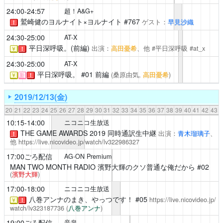
24:00-24:57
超！A&G+
鷲崎健のヨルナイト×ヨルナイト
#767
ゲスト：
早見沙織
！
24:30-25:00
AT-X
平日深呼吸。(前編)
出演：
高田憂希
、他 #平日深呼吸 #at_x
￥
！
24:30-25:00
AT-X
平日深呼吸。
#01 前編
(桑原由気,
高田憂希
)
￥
新
！
2019/12/13(金)
20
21
22
23
24
25
26
27
28
29
30
31
32
33
34
35
36
37
38
39
40
41
42
43
10:15-14:00
ニコニコ生放送
THE GAME AWARDS 2019 同時通訳生中継
出演：
青木瑠璃子
、
！
他
https://live.nicovideo.jp/watch/lv322986327
17:00ごろ配信
AG-ON Premium
MAN TWO MONTH RADIO 濱野大輝のクソ普通な俺だから
#02
(
濱野大輝
)
17:00-18:00
ニコニコ生放送
八巻アンナのまき、やっつです！
#05
https://live.nicovideo.jp/
￥
！
watch/lv323187736
(
八巻アンナ
)
19:00ごろ配信
音泉