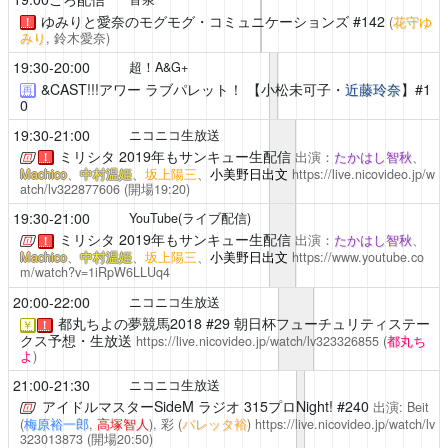
ゆみりと愛奈のモグモグ・コミュニケーションズ
#142
(
花守ゆ
！
みり
, 鈴木愛奈)
19:30-20:00
超！A&G+
&CAST!!!アワー ラブパレット！
【小松未可子・
近藤玲奈
】#1
再
0
19:30-21:00
ニコニコ生放送
ミリシタ 2019年もサンキュー生配信
出演：
たかはし智秋
、
！
Machico
、
中村温姫
、
坂上陽三
、
小美野日出文
https://live.nicovideo.jp/w
atch/lv322877606
(開場19:20)
19:30-21:00
YouTube(ライブ配信)
ミリシタ 2019年もサンキュー生配信
出演：
たかはし智秋
、
！
Machico
、
中村温姫
、
坂上陽三
、
小美野日出文
https://www.youtube.co
m/watch?v=1iRpW6LLUq4
20:00-22:00
ニコニコ生放送
都丸ちよの夢競馬2018
#29 朝日杯フューチュリティステー
￥
！
クス予想・生放送
https://live.nicovideo.jp/watch/lv323326855
(
都丸ち
よ
)
21:00-21:30
ニコニコ生放送
アイドルマスターSideM ラジオ 315プロNight!
#240
出演: Beit
(
梅原裕一郎
,
高塚智人
), 彩 (
バレッタ裕
)
https://live.nicovideo.jp/watch/lv
323013873
(開場20:50)