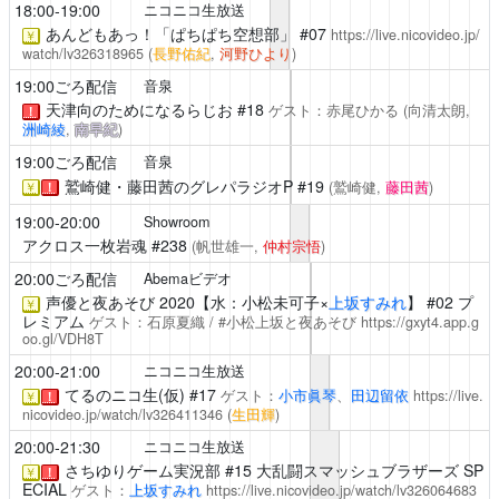
18:00-19:00
ニコニコ生放送
あんどもあっ！「ぱちぱち空想部」
#07
https://live.nicovideo.jp/
￥
watch/lv326318965
(
長野佑紀
,
河野ひより
)
19:00ごろ配信
音泉
天津向のためになるらじお
#18
ゲスト：赤尾ひかる
(向清太朗,
！
洲崎綾
,
南早紀
)
19:00ごろ配信
音泉
鷲崎健・藤田茜のグレパラジオP
#19
(鷲崎健,
藤田茜
)
￥
！
19:00-20:00
Showroom
アクロス一枚岩魂
#238
(帆世雄一,
仲村宗悟
)
20:00ごろ配信
Abemaビデオ
声優と夜あそび
2020【水：小松未可子×
上坂すみれ
】 #02 プ
￥
レミアム
ゲスト：石原夏織 / #小松上坂と夜あそび
https://gxyt4.app.g
oo.gl/VDH8T
20:00-21:00
ニコニコ生放送
てるのニコ生(仮)
#17
ゲスト：
小市眞琴
、
田辺留依
https://live.
￥
！
nicovideo.jp/watch/lv326411346
(
生田輝
)
20:00-21:30
ニコニコ生放送
さちゆりゲーム実況部
#15 大乱闘スマッシュブラザーズ SP
￥
！
ECIAL
ゲスト：
上坂すみれ
https://live.nicovideo.jp/watch/lv326064683