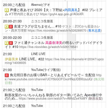
20:00ごろ配信
Abemaビデオ
声優と夜あそび
2020【火：下野紘×
内田真礼
】 #02 プレミア
￥
ム
#下野内田と夜あそび
https://gxyt4.app.goo.gl/AGbXR
20:00-21:00
ニコニコ生放送
友達フラグが立ちません…
#10
ゲスト：ZOCから藍染カレ
￥
！
ン・西井万理那
https://live.nicovideo.jp/watch/lv326289570
(
青木志貴
)
20:00-22:00
ニコニコ生放送
ファミ通チャンネル
高森奈津美
の明るいデッドバイデイラ
￥
！
イト #10
https://live.nicovideo.jp/watch/lv326178541
21:00
LINE LIVE
伊藤美来
LINE LIVE。#22
https://live.line.me/channels/4120347/upco
ming/14008935
21:00
YouTube(ライブ配信)
角元明日香のお喋りBAR～とりあえずビールで～
生配信
http
！
s://www.youtube.com/channel/UCY5bGOFOxoHNqUDBXtzsJJQ/
(
角元明
日香
)
21:00ごろ配信
YouTube
駒形友梨のべいちゃんねる
駒形のギター弾いてみた Apex修行中
のため...
https://www.youtube.com/watch?v=AWidZe4YoMY
(
駒形友梨
)
21:00ごろ配信
YouTube