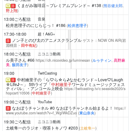
くまがみ珈琲店～プレミアムブレンド～
#138
(
熊谷健太郎
,
￥
！
野上翔
)
13:00ごろ配信
音泉
松井恵理子のにじらじっ！
#186
(
松井恵理子
)
17:30-18:00
超！A&G+
ノン子とのび太のアニメスクランブル
ゲスト：NOW ON AIR(岩
！
淵桃音・
田中有紀
)
18:00ごろ配信
ニコニコ動画
ル美子さん
#66
https://ch.nicovideo.jp/luminesan
(
ルゥティン
,
髙野麻
美
,
飯田友子
)
19:00
TwitCasting
中村繪里子の「ら♡ら☆ら♪なかむランド～Love♡Laugh
￥
！
☆Life♪～」
5thライブ「
中村繪里子
ワールドミュージックフェス
ティバル」・アンコール上映会
https://twitcasting.tv/c:seaside2020/s
hopcart/10506
(
中村繪里子
)
19:00ごろ配信
YouTube
なおぼうチャンネル
#0 なおぼうチャンネル始まるよ！
https://
！
www.youtube.com/watch?v=f_WgIWkDZuo
(
東山奈央
)
19:30ごろ配信
ニコニコ動画
土岐隼一のラジオ・喫茶トキノワ
#203
(
土岐隼一
)