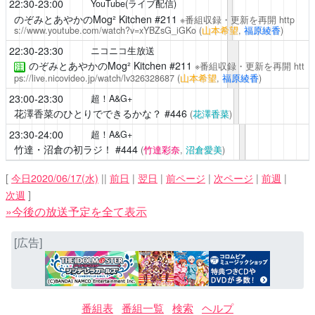
22:30-23:00
YouTube(ライブ配信)
のぞみとあやかのMog² Kitchen
#211
※番組収録・更新を再開
http
s://www.youtube.com/watch?v=xYBZsG_iGKo
(
山本希望
,
福原綾香
)
22:30-23:30
ニコニコ生放送
のぞみとあやかのMog² Kitchen
#211
※番組収録・更新を再開
htt
注
ps://live.nicovideo.jp/watch/lv326328687
(
山本希望
,
福原綾香
)
23:00-23:30
超！A&G+
花澤香菜のひとりでできるかな？
#446
(
花澤香菜
)
23:30-24:00
超！A&G+
竹達・沼倉の初ラジ！
#444
(
竹達彩奈
,
沼倉愛美
)
[
今日2020/06/17(水)
||
前日
|
翌日
|
前ページ
|
次ページ
|
前週
|
次週
]
»今後の放送予定を全て表示
[広告]
番組表
番組一覧
検索
ヘルプ