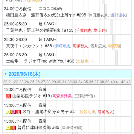
24:00ごろ配信
ニコニコ動画
楠田亜衣奈・渡部優衣の気分上等↑↑
#295
(楠田亜衣奈,
渡部優衣
)
25:00-25:30
超！A&G+
千葉翔也・野上翔の翔福翔来!!
#153
(
千葉翔也
,
野上翔
)
25:30-26:00
超！A&G+
真夜中エンカウント
#38
(
深町寿成
,
高塚智人
, 酒井広大,
狩野翔
)
26:00-26:30
超！A&G+
土岐隼一 ラジオ"Time with You"
#63
(
土岐隼一
)
2020/06/18(木)
20
21
22
23
24
25
26
27
28
29
30
31
32
33
34
35
36
37
38
39
40
41
42
43
13:00ごろ配信
音泉
山梨応援ラジオ
#19
(
高森奈津美
, 三澤紗千香)
！
13:00ごろ配信
音泉
汐谷・浦尾の変身☆男子
#41
(
汐谷文康
,
浦尾岳大
)
￥
終
！
13:00ごろ配信
音泉
普通に津田健次郎
#65
(津田健次郎)
￥
！