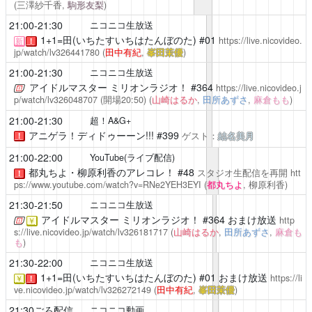
(三澤紗千香,
駒形友梨
)
21:00-21:30
ニコニコ生放送
1+1=田(いちたすいちはたんぼのた)
#01
https://live.nicovideo.
新
！
jp/watch/lv326441780
(
田中有紀
,
峯田茉優
)
21:00-21:30
ニコニコ生放送
アイドルマスター ミリオンラジオ！
#364
https://live.nicovideo.j
p/watch/lv326048707
(開場20:50)
(
山崎はるか
,
田所あずさ
,
麻倉もも
)
21:00-21:30
超！A&G+
アニゲラ！ディドゥーーン!!!
#399
ゲスト：
結名美月
！
21:00-22:00
YouTube(ライブ配信)
都丸ちよ・柳原利香のアレコレ！
#48
スタジオ生配信を再開
htt
！
ps://www.youtube.com/watch?v=RNe2YEH3EYI
(
都丸ちよ
, 柳原利香)
21:30-21:50
ニコニコ生放送
アイドルマスター ミリオンラジオ！
#364 おまけ放送
http
￥
s://live.nicovideo.jp/watch/lv326181717
(
山崎はるか
,
田所あずさ
,
麻倉も
も
)
21:30-22:00
ニコニコ生放送
1+1=田(いちたすいちはたんぼのた)
#01 おまけ放送
https://li
￥
！
ve.nicovideo.jp/watch/lv326272149
(
田中有紀
,
峯田茉優
)
21:30ごろ配信
ニコニコ動画