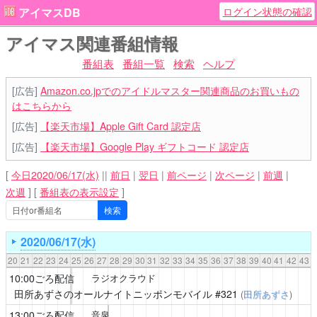
ログイン状態の確認
アイマスDB
アイマス関連番組情報
番組表
番組一覧
検索
ヘルプ
[広告]
Amazon.co.jpでのアイドルマスター関連商品のお買いもの
はこちらから
[広告]
【楽天市場】Apple Gift Card 認定店
[広告]
【楽天市場】Google Play ギフトコード 認定店
[
今日2020/06/17(水)
||
前日
|
翌日
|
前ページ
|
次ページ
|
前週
|
次週
]
[
番組表の表示設定
]
2020/06/17(水)
20
21
22
23
24
25
26
27
28
29
30
31
32
33
34
35
36
37
38
39
40
41
42
43
10:00ごろ配信
ラジオクラウド
田所あずさのオールナイトニッポンモバイル
#321
(
田所あずさ
)
13:00ごろ配信
音泉