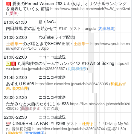
愛美のPerfect Woman
#63 いい女は、オリジナルランキング
！
を発表していく女 前編
https://www.youtube.com/watch?v=W_sehKiznt
I
(
愛美
)
21:00-21:30
超！A&G+
内田雄馬 君の話を焼かせて
#181
ゲスト：angela
(
内田雄馬
)
21:00-22:00
YouTube(ライブ配信)
土岐隼一
の水曜ときでSHOW
出演：
土岐隼一
https://www.youtube.co
m/watch?v=PE-fQ_vBqco
21:00-22:00
ニコニコ生放送
丸岡和佳奈のゲームでカンパイ♡
#10 Art of Boxing
https://li
￥
！
ve.nicovideo.jp/watch/lv326303567
(
丸岡和佳奈
)
21:45-22:00
ニコニコ生放送
あずえりR
#98
https://live.nicovideo.jp/watch/lv326435035
(
和氣あず
未
,
鈴木絵理
)
22:00-22:30
ニコニコ生放送
たかみなと大西のたかにしや
#33
https://live.nicovideo.jp/watch/lv326
435035
(
髙橋ミナミ
, 大西沙織)
22:00-22:30
ニコニコ生放送
CINDERELLA PARTY!
#296
ゲスト：
杜野まこ
/ 「Driving My Wa
y」音源初公開
https://live.nicovideo.jp/watch/lv326048744
(開場21:50)
(
原紗友里
,
青木瑠璃子
)