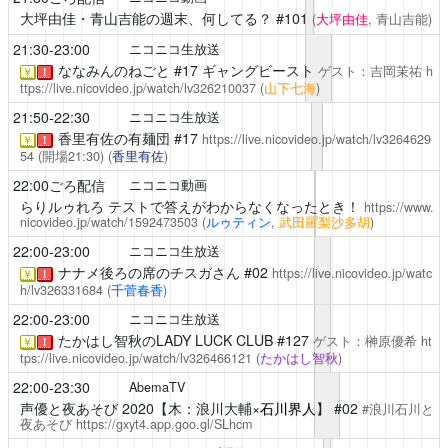
大坪由佳・青山吉能の週末、何してる？
#101
(
大坪由佳
, 青山吉能)
21:30-23:00
ニコニコ生放送
ななみんのねごと
#17 ギャングビースト
ゲスト：吉岡茉祐
h
￥
！
ttps://live.nicovideo.jp/watch/lv326210037
(
山下七海
)
21:50-22:30
ニコニコ生放送
香里有佐の有麺団
#17
https://live.nicovideo.jp/watch/lv3264629
￥
！
54
(開場21:30)
(
香里有佐
)
22:00ごろ配信
ニコニコ動画
らりルゥれろ
テストで答えがわからなくなったとき！
https://www.
nicovideo.jp/watch/1592473503
(
ルゥティン
,
武田羅梨沙多胡
)
22:00-23:00
ニコニコ生放送
ナナメ後ろの席のチスガさん
#02
https://live.nicovideo.jp/watc
￥
！
h/lv326331684
(
千菅春香
)
22:00-23:00
ニコニコ生放送
たかはし智秋のLADY LUCK CLUB
#127
ゲスト：榊原優希
ht
￥
！
tps://live.nicovideo.jp/watch/lv326466121
(
たかはし智秋
)
22:00-23:30
AbemaTV
声優と夜あそび
2020【木：浪川大輔×
石川界人
】 #02
#浪川石川と
夜あそび
https://gxyt4.app.goo.gl/SLhcm