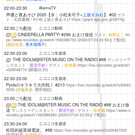
22:00-23:30
AbemaTV
声優と夜あそび
2020【水：小松未可子×
上坂すみれ
】 #02
ゲス
ト：石原夏織 / #小松上坂と夜あそび
https://gxyt4.app.goo.gl/b81Hg
22:30ごろ配信
ニコニコ動画
CINDERELLA PARTY!
#296 おまけ放送
ゲスト:
杜野まこ
htt
￥
ps://www.nicovideo.jp/watch/1592366703
(2020/07/24 23:59まで配信)
(
原紗友里
,
青木瑠璃子
)
22:30-23:00
ニコニコ生放送
THE IDOLM@STER MUSIC ON THE RADIO
#88
マンスリーア
シスタント：
菅沼千紗
/ ゲスト：
松嵜麗
https://live.nicovideo.jp/watch/l
v326048774
(開場22:20)
22:30-23:00
ニコニコ生放送
Pyxisのキラキラ大作戦！
#213
https://live.nicovideo.jp/watch/lv32643
5035
(
伊藤美来
, 豊田萌絵)
23:00ごろ配信
ニコニコ動画
THE IDOLM@STER MUSIC ON THE RADIO
#88 おまけ放
￥
送
マンスリーアシスタント：
菅沼千紗
/ ゲスト：
松嵜麗
https://www.ni
covideo.jp/watch/1592986383
(2020/07/24 23:59まで配信)
23:30-24:00
ニコニコ生放送
松田的超英雄電波。
#88
https://live.nicovideo.jp/watch/lv326457020
(松田利冴,
松田颯水
)