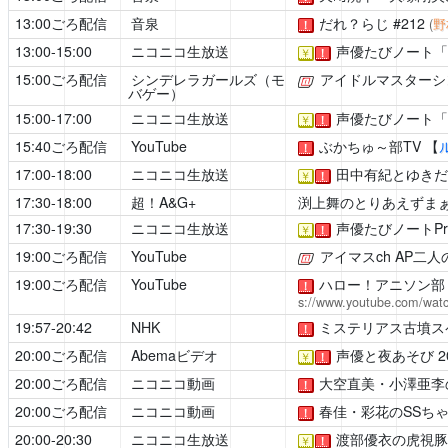
13:00ごろ配信
音泉
だれ？らじ
#212
(
野
！
13:00-15:00
ニコニコ生放送
声優たびノート「
￥
！
15:00ごろ配信
シンデレラガールズ（モ
アイドルマスターシ
[公式]
バゲー）
15:00-17:00
ニコニコ生放送
声優たびノート「
￥
！
15:40ごろ配信
YouTube
ぶかちゅ～部TV
【
！
17:00-18:00
ニコニコ生放送
田中有紀とゆきだ
￥
！
17:30-18:00
超！A&G+
渕上舞のとりあえずま
17:30-19:30
ニコニコ生放送
声優たびノートPr
￥
！
19:00ごろ配信
YouTube
アイマスch
AP二人
[公式]
19:00ごろ配信
YouTube
ハロー！アニソン部 #
！
s://www.youtube.com/wat
19:57-20:42
NHK
ミステリアス古墳ス
！
20:00ごろ配信
Abemaビデオ
声優と夜あそび
2
￥
！
20:00ごろ配信
ニコニコ動画
大空直美・小澤亜李のswe
！
20:00ごろ配信
ニコニコ動画
春佳・彩花のSSち
！
20:00-20:30
ニコニコ生放送
渡部優衣の虎視豚
￥
！