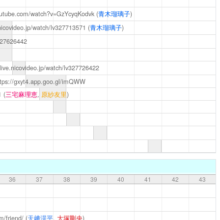
outube.com/watch?v=GzYcyqKodvk
(
青木瑠璃子
)
.nicovideo.jp/watch/lv327713571
(
青木瑠璃子
)
v327626442
/live.nicovideo.jp/watch/lv327726422
ttps://gxyt4.app.goo.gl/imQWW
1
(
三宅麻理恵
,
原紗友里
)
36
37
38
39
40
41
42
43
m/friend/
(
天﨑滉平
,
大塚剛央
)