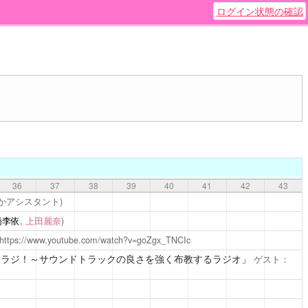
ログイン状態の確認
36
37
38
39
40
41
42
43
ほかアシスタント)
橋李依
,
上田麗奈
)
https://www.youtube.com/watch?v=goZgx_TNCIc
ンラジ！～サウンドトラックの良さを強く布教するラジオ」
ゲスト：