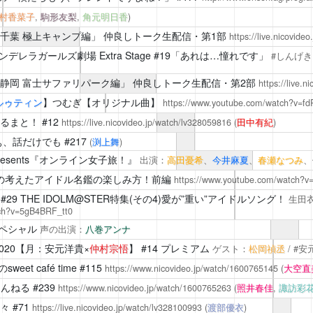
村香菜子
,
駒形友梨
,
角元明日香
)
千葉 極上キャンプ編」
仲良しトーク生配信・第1部
https://live.nicovide
ンデレラガールズ劇場
Extra Stage #19「あれは…憧れです」
#しんげ
静岡 富士サファリパーク編」
仲良しトーク生配信・第2部
https://live.
ルゥティン
】つむぎ【オリジナル曲】
https://www.youtube.com/watch?v=fd
るまと！
#12
https://live.nicovideo.jp/watch/lv328059816
(
田中有紀
)
ぁ、話だけでも
#217
(
渕上舞
)
esents『オンライン女子旅！』
出演：
高田憂希
、
今井麻夏
、
春瀬なつみ
、
の考えたアイドル名鑑の楽しみ方！前編
https://www.youtube.com/watch?
29 THE IDOLM@STER特集(その4)愛が”重い”アイドルソング！
生田
ch?v=5gB4BRF_tt0
ペシャル
声の出演：
八巻アンナ
020【月：安元洋貴×
仲村宗悟
】 #14 プレミアム
ゲスト：
松岡禎丞
/ #
et café time
#115
https://www.nicovideo.jp/watch/1600765145
(
大空直
ゃんねる
#239
https://www.nicovideo.jp/watch/1600765263
(
照井春佳
,
諏訪彩
々
#71
https://live.nicovideo.jp/watch/lv328100993
(
渡部優衣
)