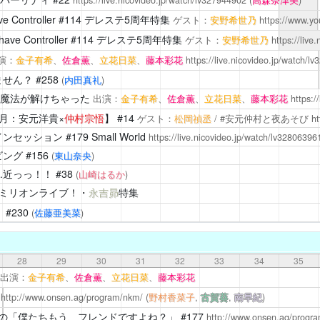
https://live.nicovideo.jp/watch/lv327944902
(
高森奈津美
)
Controller
#114 デレステ5周年特集
ゲスト：
安野希世乃
https://www.y
e Controller
#114 デレステ5周年特集
ゲスト：
安野希世乃
https://live
演：
金子有希
、
佐倉薫
、
立花日菜
、
藤本彩花
https://live.nicovideo.jp/watch/l
ません？
#258
(
内田真礼
)
5 魔法が解けちゃった
出演：
金子有希
、
佐倉薫
、
立花日菜
、
藤本彩花
https:/
【月：安元洋貴×
仲村宗悟
】 #14
ゲスト：
松岡禎丞
/ #安元仲村と夜あそび
h
インセッション
#179 Small World
https://live.nicovideo.jp/watch/lv32806396
ビング
#156
(
東山奈央
)
…近っっ！！
#38
(
山崎はるか
)
4 ミリオンライブ！・
永吉昴
特集
！
#230
(
佐藤亜美菜
)
28
29
30
31
32
33
34
35
出演：
金子有希
、
佐倉薫
、
立花日菜
、
藤本彩花
5
http://www.onsen.ag/program/nkm/
(
野村香菜子
,
古賀葵
,
南早紀
)
の「僕たちもう、フレンドですよね？」
#177
http://www.onsen.ag/progra