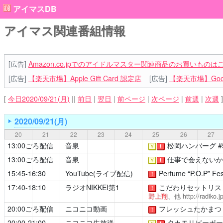
アイマスDB
アイマス関連番組情報
[広告]
Amazon.co.jpでのアイドルマスター関連商品のお買いものは
[広告]
【楽天市場】Apple Gift Card 認定店
[広告]
【楽天市場】Goog
[
今日2020/09/21(月)
||
前日
|
翌日
|
前ページ
|
次ページ
|
前週
|
次週
]
2020/09/21(月)
20
21
22
23
24
25
26
27
13:00ごろ配信
音泉
松岡ハンバーグ
#
￥
！
13:00ごろ配信
音泉
仕事で会えないか
￥
！
15:45-16:30
YouTube(ライブ配信)
Perfume “P.O.
！
17:40-18:10
ラジオNIKKEI第1
こだわりセットリス
！
野上翔
、他
http://radiko
20:00ごろ配信
ニコニコ動画
フレッシュたかまつ
！
20:00-21:00
ニコニコ生放送
タカモリピーポー