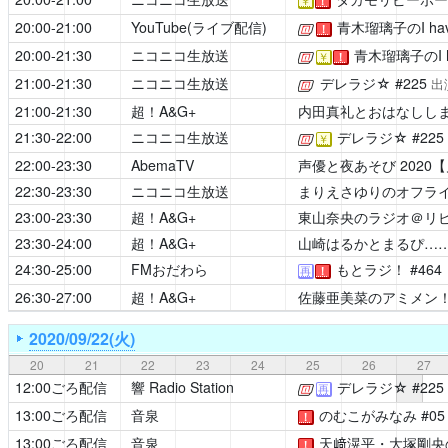
￥
！
20:00-21:00
YouTube(ライブ配信)
青木瑠璃子のI have 
[公式]
！
20:00-21:30
ニコニコ生放送
青木瑠璃子のI hav
[公式]
￥
！
21:00-21:30
ニコニコ生放送
デレラジ☆
#225
[公式]
出
21:00-21:30
超！A&G+
内田真礼とおはなしし
21:30-22:00
ニコニコ生放送
デレラジ☆
#22
[公式]
￥
22:00-23:30
AbemaTV
声優と夜あそび
2020
22:30-23:30
ニコニコ生放送
まりえさゆりのオフラ
23:00-23:30
超！A&G+
東山奈央のラジオ＠リ
23:30-24:00
超！A&G+
山崎はるかとまるぴ…
24:30-25:00
FMおだわら
もとラジ！
#46
再
！
26:30-27:00
超！A&G+
佐藤亜美菜のアミメン
2020/09/22(火)
20
21
22
23
24
25
26
27
12:00ごろ配信
響 Radio Station
デレラジ☆
#225
[公式]
再
13:00ごろ配信
音泉
のむこがみなみ
#0
！
13:00ごろ配信
音泉
天﨑滉平・大塚剛央
！