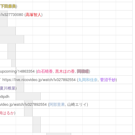
,
下田麻美
)
ch/lv327730080
(
高塚智人
)
41/upcoming/14863354
(
白石晴香
,
黒木ほの香
,
関根瞳
)
イ
https://live.nicovideo.jp/watch/lv327892554
(
丸岡和佳奈
,
菅沼千紗
)
夏川椎菜
)
/o9pdh
covideo.jp/watch/lv327892554
(
阿部里果
, 山崎エリイ)
崎はるか
)