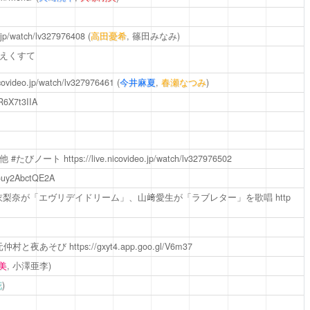
o.jp/watch/lv327976408
(
高田憂希
, 篠田みなみ)
きえくすて
nicovideo.jp/watch/lv327976461
(
今井麻夏
,
春瀬なつみ
)
R6X7t3IIA
他 #たびノート
https://live.nicovideo.jp/watch/lv327976502
v=uy2AbctQE2A
衣梨奈が「エヴリデイドリーム」、山﨑愛生が「ラブレター」を歌唱
http
安元仲村と夜あそび
https://gxyt4.app.goo.gl/V6m37
美
, 小澤亜李)
花
)