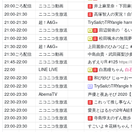
20:00ごろ配信
ニコニコ動画
井上麻里奈・下田麻
！
20:00-21:30
ニコニコ生放送
高塚智人の実況！自
！
21:00-21:30
超！A&G+
TrySailのTRYangle har
21:00-22:00
ニコニコ生放送
田辺留依の「るい
￥
！
21:00-22:30
ニコニコ生放送
松田颯水の無我夢
￥
！
21:30-22:00
超！A&G+
上田麗奈のひみつばこ
21:30ごろ配信
ニコニコ動画
中島由貴・武田羅梨沙
21:45-22:00
ニコニコ生放送
あずえりR
#125
https:/
22:00
LINE LIVE
白黒瞳ちゃん
白
￥
！
22:00-22:30
ニコニコ生放送
和び紗び じゅーお
！
22:00-22:30
ニコニコ生放送
TrySailのTRYangle 
再
22:00-23:30
AbemaTV
声優と夜あそび
2020
22:30-23:00
ニコニコ生放送
これって推し事なん
！
22:30-23:00
ニコニコ生放送
愛美とはるかの2年A組
23:00-23:30
ニコニコ生放送
寺島惇太のずん散歩
！
23:00-23:30
ニコニコ生放送
すごいよ☆花林ちゃん