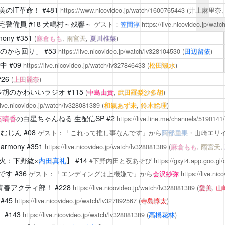
美のIT革命！
#481
https://www.nicovideo.jp/watch/1600765443
(井上麻里奈
宅警備員
#18 犬鳴村～残響～
ゲスト：
笠間淳
https://live.nicovideo.jp/wat
mony
#351
(
麻倉もも
,
雨宮天
,
夏川椎菜
)
のから回り」
#53
https://live.nicovideo.jp/watch/lv328104530
(
田辺留依
)
中
#09
https://live.nicovideo.jp/watch/lv327846433
(
松田颯水
)
#26
(
上田麗奈
)
多胡のかわいいラジオ
#115
(
中島由貴
,
武田羅梨沙多胡
)
/live.nicovideo.jp/watch/lv328081389
(
和氣あず未
,
鈴木絵理
)
石晴香
の白星ちゃんねる 生配信SP #2
https://live.line.me/channels/51901
ーむじん
#08
ゲスト：「これって推し事なんです」から
阿部里果
・山崎エリ
harmony
#351
https://live.nicovideo.jp/watch/lv328081389
(
麻倉もも
,
雨宮天
,
【火：下野紘×
内田真礼
】 #14
#下野内田と夜あそび
https://gxyt4.app.goo.gl
です
#36
ゲスト：「エンディングは上機嫌で」から
会沢紗弥
https://live.ni
青春アクティ部！
#228
https://live.nicovideo.jp/watch/lv328081389
(
愛美
,
山
#45
https://live.nicovideo.jp/watch/lv327892567
(
寺島惇太
)
！
#143
https://live.nicovideo.jp/watch/lv328081389
(
高橋花林
)