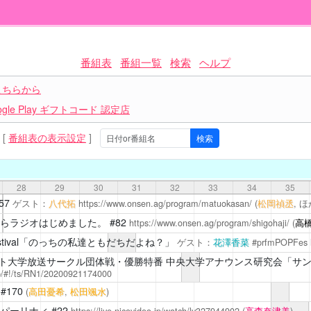
番組表
番組一覧
検索
ヘルプ
こちらから
le Play ギフトコード 認定店
[
番組表の表示設定
]
28
29
30
31
32
33
34
35
57
ゲスト：
八代拓
https://www.onsen.ag/program/matuokasan/
(
松岡禎丞
, 
らラジオはじめました。
#82
https://www.onsen.ag/program/shigohaji/
(
高
P” Festival「のっちの私達ともだちだよね？」
ゲスト：
花澤香菜
#prfmPOPFes
ト大学放送サークル団体戦・優勝特番 中央大学アナウンス研究会「サ
.jp/#!/ts/RN1/20200921174000
#170
(
高田憂希
,
松田颯水
)
パーリナィ
#22