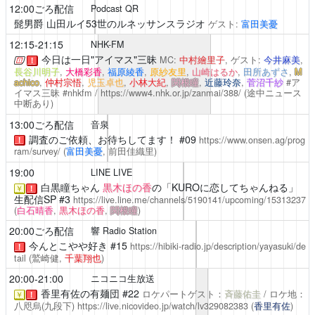
12:00ごろ配信
Podcast QR
髭男爵 山田ルイ53世のルネッサンスラジオ
ゲスト:
富田美憂
12:15-21:15
NHK-FM
今日は一日"アイマス"三昧
MC:
中村繪里子
, ゲスト:
今井麻美
,
！
長谷川明子
,
大橋彩香
,
福原綾香
,
原紗友里
,
山崎はるか
,
田所あずさ
,
M
achico
,
仲村宗悟
,
児玉卓也
,
小林大紀
,
関根瞳
,
近藤玲奈
,
菅沼千紗
#ア
イマス三昧 #nhkfm /
https://www4.nhk.or.jp/zanmai/388/
(途中ニュース
中断あり)
13:00ごろ配信
音泉
調査のご依頼、お待ちしてます！
#09
https://www.onsen.ag/prog
！
ram/survey/
(
富田美憂
, 前田佳織里)
19:00
LINE LIVE
白黒瞳ちゃん
黒木ほの香
の「KUROに恋してちゃんねる」
￥
！
生配信SP #3
https://live.line.me/channels/5190141/upcoming/15313237
(
白石晴香
,
黒木ほの香
,
関根瞳
)
20:00ごろ配信
響 Radio Station
今んとこやや好き
#15
https://hibiki-radio.jp/description/yayasuki/de
！
tail
(鷲崎健,
千葉翔也
)
20:00-21:00
ニコニコ生放送
香里有佐の有麺団
#22
ロケパートゲスト：
斉藤佑圭
/ ロケ地：
￥
！
八咫烏(九段下)
https://live.nicovideo.jp/watch/lv329082383
(
香里有佐
)