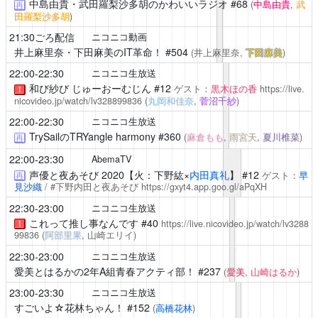
中島由貴・武田羅梨沙多胡のかわいいラジオ
#68
(
中島由貴
,
武
再
田羅梨沙多胡
)
21:30ごろ配信
ニコニコ動画
井上麻里奈・下田麻美のIT革命！
#504
(井上麻里奈,
下田麻美
)
22:00-22:30
ニコニコ生放送
和び紗び じゅーおーむじん
#12
ゲスト：
黒木ほの香
https://live.
！
nicovideo.jp/watch/lv328899836
(
丸岡和佳奈
,
菅沼千紗
)
22:00-22:30
ニコニコ生放送
TrySailのTRYangle harmony
#360
(
麻倉もも
,
雨宮天
,
夏川椎菜
)
再
22:00-23:30
AbemaTV
声優と夜あそび
2020【火：下野紘×
内田真礼
】 #12
ゲスト：
早
再
見沙織
/ #下野内田と夜あそび
https://gxyt4.app.goo.gl/aPqXH
22:30-23:00
ニコニコ生放送
これって推し事なんです
#40
https://live.nicovideo.jp/watch/lv3288
！
99836
(
阿部里果
, 山崎エリイ)
22:30-23:00
ニコニコ生放送
愛美とはるかの2年A組青春アクティ部！
#237
(
愛美
,
山崎はるか
)
23:00-23:30
ニコニコ生放送
すごいよ☆花林ちゃん！
#152
(
高橋花林
)