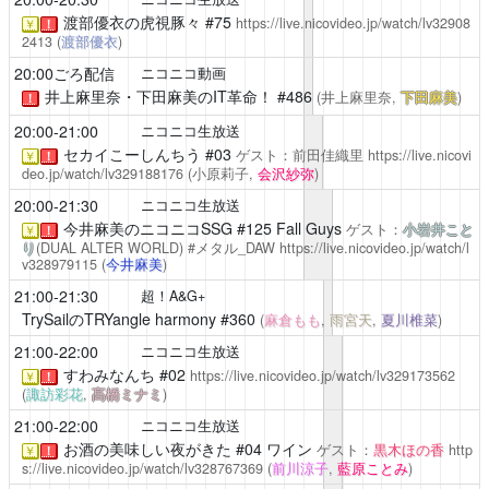
渡部優衣の虎視豚々
#75
https://live.nicovideo.jp/watch/lv32908
￥
！
2413
(
渡部優衣
)
20:00ごろ配信
ニコニコ動画
井上麻里奈・下田麻美のIT革命！
#486
(井上麻里奈,
下田麻美
)
！
20:00-21:00
ニコニコ生放送
セカイこーしんちう
#03
ゲスト：前田佳織里
https://live.nicovi
￥
！
deo.jp/watch/lv329188176
(小原莉子,
会沢紗弥
)
20:00-21:30
ニコニコ生放送
今井麻美のニコニコSSG
#125 Fall Guys
ゲスト：
小岩井こと
￥
！
り
(DUAL ALTER WORLD) #メタル_DAW
https://live.nicovideo.jp/watch/l
v328979115
(
今井麻美
)
21:00-21:30
超！A&G+
TrySailのTRYangle harmony
#360
(
麻倉もも
,
雨宮天
,
夏川椎菜
)
21:00-22:00
ニコニコ生放送
すわみなんち
#02
https://live.nicovideo.jp/watch/lv329173562
￥
！
(
諏訪彩花
,
髙橋ミナミ
)
21:00-22:00
ニコニコ生放送
お酒の美味しい夜がきた
#04 ワイン
ゲスト：
黒木ほの香
http
￥
！
s://live.nicovideo.jp/watch/lv328767369
(
前川涼子
,
藍原ことみ
)