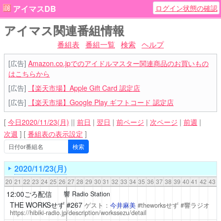
ログイン状態の確認
アイマスDB
アイマス関連番組情報
番組表
番組一覧
検索
ヘルプ
[広告]
Amazon.co.jpでのアイドルマスター関連商品のお買いもの
はこちらから
[広告]
【楽天市場】Apple Gift Card 認定店
[広告]
【楽天市場】Google Play ギフトコード 認定店
[
今日2020/11/23(月)
||
前日
|
翌日
|
前ページ
|
次ページ
|
前週
|
次週
]
[
番組表の表示設定
]
2020/11/23(月)
20
21
22
23
24
25
26
27
28
29
30
31
32
33
34
35
36
37
38
39
40
41
42
43
12:00ごろ配信
響 Radio Station
THE WORKSせず #267
ゲスト：
今井麻美
#theworksせず #響ラジオ
https://hibiki-radio.jp/description/workssezu/detail