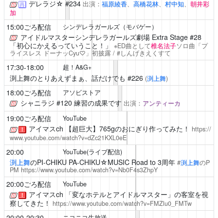
デレラジ☆
#234
出演：
福原綾香
、
高橋花林
、
村中知
、
朝井彩
再
加
15:00ごろ配信
シンデレラガールズ（モバゲー）
アイドルマスターシンデレラガールズ劇場
Extra Stage #28
「初心にかえるっていうこと！」
※ED曲として
椎名法子
ソロ曲「プ
ライスレス ドーナッCyu♡」初披露 / #しんげきえくすて
17:30-18:00
超！A&G+
渕上舞のとりあえずまぁ、話だけでも
#226
(
渕上舞
)
18:00ごろ配信
アソビストア
シャニラジ
#120 練習の成果です
出演：
アンティーカ
19:00ごろ配信
YouTube
アイマスch
【超巨大】765gのおにぎり作ってみた！
https://
！
www.youtube.com/watch?v=dZc21KXL0eE
20:00
YouTube(ライブ配信)
渕上舞
のPI-CHIKU PA-CHIKU☆MUSIC Road to 3周年
#
渕上舞
のP
PM
https://www.youtube.com/watch?v=Nb0F4s3ZhpY
20:00ごろ配信
YouTube
アイマスch
「変なホテルとアイドルマスター」の客室を視
！
察してきた！
https://www.youtube.com/watch?v=FMZlu0_FMTw
20:00-20:30
ニコニコ生放送