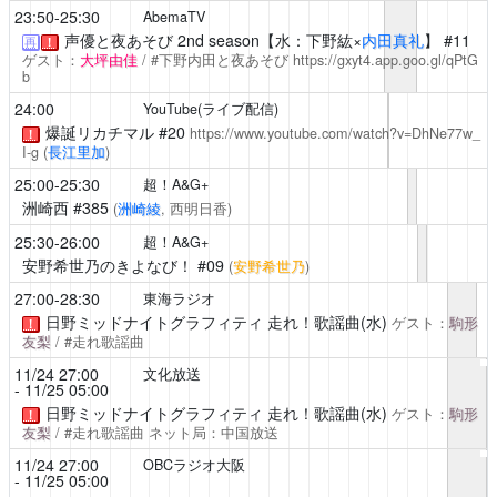
23:50-25:30
AbemaTV
声優と夜あそび
2nd season【水：下野紘×
内田真礼
】 #11
再
！
ゲスト：
大坪由佳
/ #下野内田と夜あそび
https://gxyt4.app.goo.gl/qPtG
b
24:00
YouTube(ライブ配信)
爆誕リカチマル
#20
https://www.youtube.com/watch?v=DhNe77w_
！
I-g
(
長江里加
)
25:00-25:30
超！A&G+
洲崎西
#385
(
洲崎綾
, 西明日香)
25:30-26:00
超！A&G+
安野希世乃のきよなび！
#09
(
安野希世乃
)
27:00-28:30
東海ラジオ
日野ミッドナイトグラフィティ 走れ！歌謡曲(水)
ゲスト：
駒形
！
友梨
/ #走れ歌謡曲
11/24 27:00
文化放送
- 11/25 05:00
日野ミッドナイトグラフィティ 走れ！歌謡曲(水)
ゲスト：
駒形
！
友梨
/ #走れ歌謡曲
ネット局：中国放送
11/24 27:00
OBCラジオ大阪
- 11/25 05:00