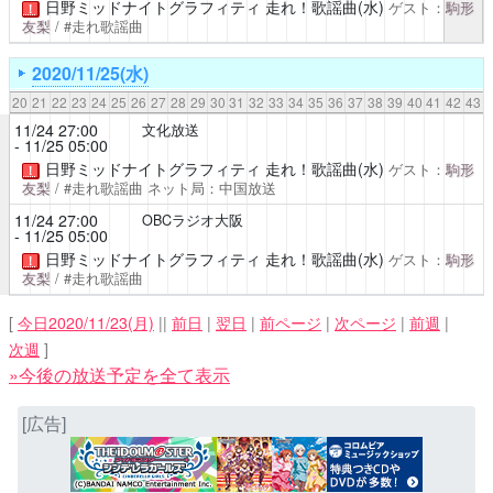
日野ミッドナイトグラフィティ 走れ！歌謡曲(水)
ゲスト：
駒形
！
友梨
/ #走れ歌謡曲
2020/11/25(水)
20
21
22
23
24
25
26
27
28
29
30
31
32
33
34
35
36
37
38
39
40
41
42
43
11/24 27:00
文化放送
- 11/25 05:00
日野ミッドナイトグラフィティ 走れ！歌謡曲(水)
ゲスト：
駒形
！
友梨
/ #走れ歌謡曲
ネット局：中国放送
11/24 27:00
OBCラジオ大阪
- 11/25 05:00
日野ミッドナイトグラフィティ 走れ！歌謡曲(水)
ゲスト：
駒形
！
友梨
/ #走れ歌謡曲
[
今日2020/11/23(月)
||
前日
|
翌日
|
前ページ
|
次ページ
|
前週
|
次週
]
»今後の放送予定を全て表示
[広告]