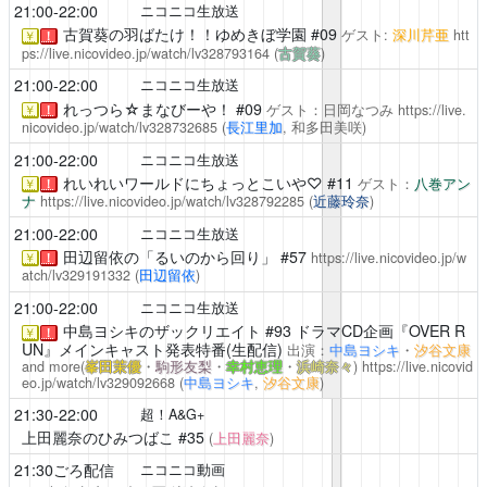
21:00-22:00
ニコニコ生放送
古賀葵の羽ばたけ！！ゆめきぼ学園
#09
ゲスト:
深川芹亜
htt
￥
！
ps://live.nicovideo.jp/watch/lv328793164
(
古賀葵
)
21:00-22:00
ニコニコ生放送
れっつら☆まなびーや！
#09
ゲスト：日岡なつみ
https://live.
￥
！
nicovideo.jp/watch/lv328732685
(
長江里加
, 和多田美咲)
21:00-22:00
ニコニコ生放送
れいれいワールドにちょっとこいや♡
#11
ゲスト：
八巻アン
￥
！
ナ
https://live.nicovideo.jp/watch/lv328792285
(
近藤玲奈
)
21:00-22:00
ニコニコ生放送
田辺留依の「るいのから回り」
#57
https://live.nicovideo.jp/w
￥
！
atch/lv329191332
(
田辺留依
)
21:00-22:00
ニコニコ生放送
中島ヨシキのザックリエイト
#93 ドラマCD企画『OVER R
￥
！
UN』メインキャスト発表特番(生配信)
出演：
中島ヨシキ
・
汐谷文康
and more(
峯田茉優
・
駒形友梨
・
幸村恵理
・
浜崎奈々
)
https://live.nicovid
eo.jp/watch/lv329092668
(
中島ヨシキ
,
汐谷文康
)
21:30-22:00
超！A&G+
上田麗奈のひみつばこ
#35
(
上田麗奈
)
21:30ごろ配信
ニコニコ動画