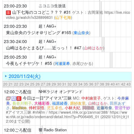
23:00-23:30
ニコニコ生放送
山下七海のココどこ？？？
#31
ゲスト：吉岡茉祐
https://live.nico
！
video.jp/watch/lv328899831
(
山下七海
)
23:00-23:30
超！A&G+
東山奈央のラジオ＠リビング
#165
(
東山奈央
)
23:30-24:00
超！A&G+
山崎はるかとまるぴ……近っっ！！
#47
(
山崎はるか
)
25:00-25:30
超！A&G+
今夜もイチヤヅケ！
#55
(
河瀬茉希
, 赤尾ひかる)
2020/11/24(火)
20
21
22
23
24
25
26
27
28
29
30
31
32
33
34
35
36
37
38
39
40
41
42
43
12:00ごろ配信
NHKラジオ オンデマンド
今日は一日"アイマス"三昧
MC:
中村繪里子
, ゲスト:
今井麻
再
！
美
,
長谷川明子
,
大橋彩香
,
福原綾香
,
原紗友里
,
山崎はるか
,
田所あず
さ
,
Machico
,
仲村宗悟
,
児玉卓也
,
小林大紀
,
関根瞳
,
近藤玲奈
,
菅沼千紗
#アイマス三昧 #nhkfm /
https://www4.nhk.or.jp/zanmai/388/
https://ww
w.nhk.or.jp/radio/ondemand/detail.html?p=P006495_01
(2020/12/01(火)1
2:00まで公開)
12:00ごろ配信
響 Radio Station