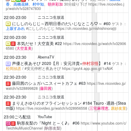
香
、
高橋花林
、
村中知
、
朝井彩加
30分繰り下げ
https://live.nicovideo.j
p/watch/lv328747830
22:00-23:00
ニコニコ生放送
にししのらじじ～西明日香のだいじなところ♡～ #60
ゲスト：
￥
上坂すみれ
#にししのらじじ
https://ch.nicovideo.jp/nishishinorajiji
22:00-23:00
ニコニコ生放送
本気だせ！大空直美
#22
https://live.nicovideo.jp/watch/lv32906
￥
！
6580
(
大空直美
)
22:00-23:30
AbemaTV
声優と夜あそび
2020【月：安元洋貴×
仲村宗悟
】 #14
ゲスト：
再
松岡禎丞
/ #安元仲村と夜あそび
https://gxyt4.app.goo.gl/1xAbK
22:30-23:00
ニコニコ生放送
藤田茜のシュガハニスィートカフェ
#63
https://live.nicovideo.jp/
！
watch/lv328899828
(
藤田茜
)
22:30-23:30
ニコニコ生放送
まりえさゆりのオフラインセッション
#184 Tsuro -通路-(Stea
！
m版)
https://live.nicovideo.jp/watch/lv328956558
(
三宅麻理恵
,
原紗友里
)
23:00ごろ配信
YouTube
駒形友梨の『Night と～く♪』
#06
https://www.youtube.com/c/
終
！
TeichikuMusicChannel
(
駒形友梨
)