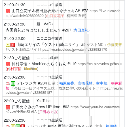
21:00-21:30
ニコニコ生放送
山口立花子＆楠田亜衣奈の今チェキAR
#72
https://live.nicovide
！
o.jp/watch/lv328899820
(
山口立花子
, 楠田亜衣奈)
21:00-21:30
超！A&G+
内田真礼とおはなししません？
#267
(
内田真礼
)
21:00-22:00
ニコニコ生放送
山崎エリイの「ゲスト山崎エリイ」 #5
ゲストMC：
伊藤美来
￥
！
#ゲスト山崎エリイ
https://live.nicovideo.jp/watch/lv328982170
21:30ごろ配信
ニコニコ動画
仲村宗悟・Machicoのらくおん
#119
https://ch.nicovideo.jp/hibiki
！
(
仲村宗悟
,
Machico
)
21:30-22:00
ニコニコ生放送
デレラジ☆
#234
出演：
福原綾香
、
高橋花林
、
村中知
、
朝井彩
注
加
「今日は一日アイマス三昧」放送に伴い30分繰り下げ
https://live.nic
ovideo.jp/watch/lv328685187
22:00ごろ配信
YouTube
戸田めぐみのGrow UP time!
#03
https://www.youtube.com/watc
！
h?v=wYHBcoSLAIA
(
戸田めぐみ
)
22:00-22:30
ニコニコ生放送
デレラジ☆
#234 魔法が解けちゃった
出演：
福原綾
￥
注
！