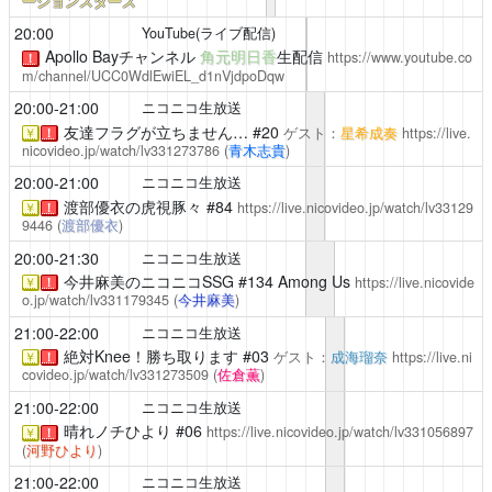
ーションスターズ
20:00
YouTube(ライブ配信)
Apollo Bayチャンネル
角元明日香
生配信
https://www.youtube.co
！
m/channel/UCC0WdlEwiEL_d1nVjdpoDqw
20:00-21:00
ニコニコ生放送
友達フラグが立ちません…
#20
ゲスト：
星希成奏
https://live.
￥
！
nicovideo.jp/watch/lv331273786
(
青木志貴
)
20:00-21:00
ニコニコ生放送
渡部優衣の虎視豚々
#84
https://live.nicovideo.jp/watch/lv33129
￥
！
9446
(
渡部優衣
)
20:00-21:30
ニコニコ生放送
今井麻美のニコニコSSG
#134 Among Us
https://live.nicovide
￥
！
o.jp/watch/lv331179345
(
今井麻美
)
21:00-22:00
ニコニコ生放送
絶対Knee！勝ち取ります
#03
ゲスト：
成海瑠奈
https://live.ni
￥
！
covideo.jp/watch/lv331273509
(
佐倉薫
)
21:00-22:00
ニコニコ生放送
晴れノチひより
#06
https://live.nicovideo.jp/watch/lv331056897
￥
！
(
河野ひより
)
21:00-22:00
ニコニコ生放送