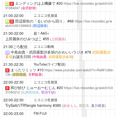
エンディングは上機嫌で
#20
https://live.nicovideo.jp/watch/lv3
￥
！
31064247
(
会沢紗弥
)
21:00-22:00
ニコニコ生放送
田辺留依の「るいのから回り」
#66
https://live.nicovideo.jp/w
￥
！
atch/lv331299903
(
田辺留依
)
21:30-22:00
超！A&G+
上田麗奈のひみつばこ
#55
(
上田麗奈
)
21:30ごろ配信
ニコニコ動画
中島由貴・武田羅梨沙多胡のかわいいラジオ
#78
武田羅梨沙
再
多胡
お誕生日回
(
中島由貴
,
武田羅梨沙多胡
)
21:30-22:30
YouTube(ライブ配信)
まったリミッツ
#10
https://www.youtube.com/watch?v=RwM1z9dn
！
13k
(
峯田茉優
,
天野聡美
)
22:00-22:30
ニコニコ生放送
和び紗び じゅーおーむじん
#20
https://live.nicovideo.jp/watch/lv3
！
31050212
(
丸岡和佳奈
,
菅沼千紗
)
22:00-22:30
ニコニコ生放送
TrySailのTRYangle harmony
#380
(
麻倉もも
,
雨宮天
,
夏川椎菜
)
22:00-23:00
FM-FUJI