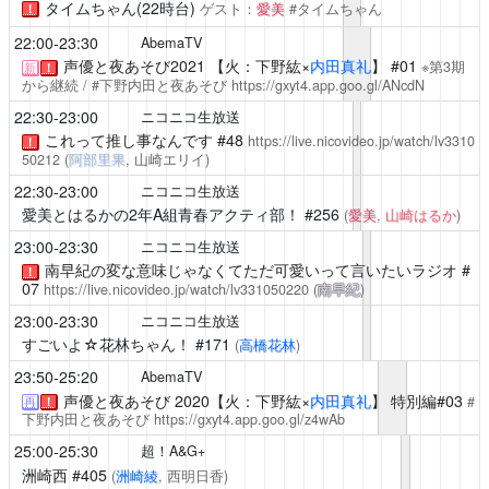
タイムちゃん(22時台)
ゲスト：
愛美
#タイムちゃん
！
22:00-23:30
AbemaTV
声優と夜あそび2021
【火：下野紘×
内田真礼
】 #01
※第3期
新
！
から継続 / #下野内田と夜あそび
https://gxyt4.app.goo.gl/ANcdN
22:30-23:00
ニコニコ生放送
これって推し事なんです
#48
https://live.nicovideo.jp/watch/lv3310
！
50212
(
阿部里果
, 山崎エリイ)
22:30-23:00
ニコニコ生放送
愛美とはるかの2年A組青春アクティ部！
#256
(
愛美
,
山崎はるか
)
23:00-23:30
ニコニコ生放送
南早紀の変な意味じゃなくてただ可愛いって言いたいラジオ
#
！
07
https://live.nicovideo.jp/watch/lv331050220
(
南早紀
)
23:00-23:30
ニコニコ生放送
すごいよ☆花林ちゃん！
#171
(
高橋花林
)
23:50-25:20
AbemaTV
声優と夜あそび
2020【火：下野紘×
内田真礼
】 特別編#03
#
再
！
下野内田と夜あそび
https://gxyt4.app.goo.gl/z4wAb
25:00-25:30
超！A&G+
洲崎西
#405
(
洲崎綾
, 西明日香)