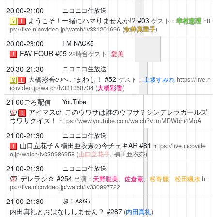
20:00-21:00
ニコニコ生放送
ようこそ！一緒にハマりませんか!?
#03
ゲスト：
幸村恵理
htt
￥
！
ps://live.nicovideo.jp/watch/lv331201696
(
永井真里子
)
20:00-23:00
FM NACK5
FAV FOUR
#05
22時台ゲスト:
愛美
！
20:30-21:30
ニコニコ生放送
大橋彩香のへごまわし！
#52
ゲスト：
上坂すみれ
https://live.n
￥
！
icovideo.jp/watch/lv331360734
(
大橋彩香
)
21:00ごろ配信
YouTube
アイマスch
このウワサは誰のウワサ？シンデレラガールズ
！
ウワサクイズ！
https://www.youtube.com/watch?v=mMDWbhi4MoA
21:00-21:30
ニコニコ生放送
山口立花子＆楠田亜衣奈の今チェキAR
#81
https://live.nicovide
！
o.jp/watch/lv330986958
(
山口立花子
, 楠田亜衣奈)
21:00-21:30
ニコニコ生放送
デレラジ☆
#254
出演：
天野聡美
、
佐倉薫
、
松嵜麗
、
松田颯水
htt
ps://live.nicovideo.jp/watch/lv330997722
21:00-21:30
超！A&G+
内田真礼とおはなししません？
#287
(
内田真礼
)