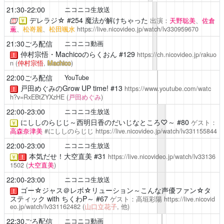
21:30-22:00
ニコニコ生放送
デレラジ☆
#254 魔法が解けちゃった
出演：
天野聡美
、
佐倉
￥
薫
、
松嵜麗
、
松田颯水
https://live.nicovideo.jp/watch/lv330959670
21:30ごろ配信
ニコニコ動画
仲村宗悟・Machicoのらくおん
#129
https://ch.nicovideo.jp/rakuo
！
n
(
仲村宗悟
,
Machico
)
22:00ごろ配信
YouTube
戸田めぐみのGrow UP time!
#13
https://www.youtube.com/watc
！
h?v=RxEBtZYXzHE
(
戸田めぐみ
)
22:00-23:00
ニコニコ生放送
にししのらじじ～西明日香のだいじなところ♡～ #80
ゲスト：
￥
高森奈津美
#にししのらじじ
https://live.nicovideo.jp/watch/lv331155844
22:00-23:00
ニコニコ生放送
本気だせ！大空直美
#31
https://live.nicovideo.jp/watch/lv33136
￥
！
1502
(
大空直美
)
22:00-23:00
ニコニコ生放送
ゴー☆ジャス＠レボ☆リューション～こんな声優ファン☆タ
！
スティック with ちくわP～
#67
ゲスト：高垣彩陽
https://live.nicovid
eo.jp/watch/lv331162482
(
山口立花子
, 他)
22:30ごろ配信
ニコニコ動画