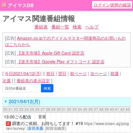
ログイン状態の確認
アイマスDB
アイマス関連番組情報
番組表
番組一覧
検索
ヘルプ
[広告]
Amazon.co.jpでのアイドルマスター関連商品のお買いもの
はこちらから
[広告]
【楽天市場】Apple Gift Card 認定店
[広告]
【楽天市場】Google Play ギフトコード 認定店
[
今日2021/04/12(月)
||
前日
|
翌日
|
前ページ
|
次ページ
|
前週
|
次週
]
[
番組表の表示設定
]
2021/04/12(月)
20
21
22
23
24
25
26
27
28
29
30
31
32
33
34
35
36
37
38
39
40
41
42
43
13:00ごろ配信
音泉
調査のご依頼、お待ちしてます！
#19
https://www.onsen.ag/prog
！
ram/survey/
(
富田美憂
, 前田佳織里)