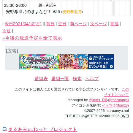
25:30-26:00
超！A&G+
安野希世乃のきよなび！
#25
(
安野希世乃
)
[
今日2021/04/12(月)
||
前日
|
翌日
|
前ページ
|
次ページ
|
前週
|
次週
]
»今後の放送予定を全て表示
[広告]
番組表
番組一覧
検索
ヘルプ
このサイトは個人により運営されている非公式ファンサイトです。
この
サイトについて
managed by
@imas_DB
/
@maruamyu
アイコン画像制作:
イトマ(@itomxy)
©2007-2026 maruamyu.net
THE IDOLM@STER: ©2003-2026
BNEI
まるあみゅ.ねっと プロジェクト