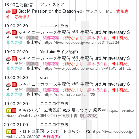
18:00ごろ配信
アソビストア
SideM Passion on the Station
#07
マンスリーMC：
古畑恵
！
介
、
寺島惇太
19:00-20:30
ニコニコ生放送
シャイニーカラーズ生配信
特別生配信 3rd Anniversary S
！
P！
出演：
関根瞳
、
礒部花凜
、
河野ひより
、
黒木ほの香
、
田中有紀
、
和久井優
、
高山祐介
https://live.nicovideo.jp/watch/lv331152524
19:00-20:30
YouTube(ライブ配信)
シャイニーカラーズ生配信
特別生配信 3rd Anniversary S
！
P！
出演：
関根瞳
、
礒部花凜
、
河野ひより
、
黒木ほの香
、
田中有紀
、
和久井優
、
高山祐介
https://www.youtube.com/watch?v=KTpW_ahFiaE
19:00-20:30
enza
シャイニーカラーズ生配信
特別生配信 3rd Anniversary S
！
P！
出演：
関根瞳
、
礒部花凜
、
河野ひより
、
黒木ほの香
、
田中有紀
、
和久井優
、
高山祐介
https://enza.fun/broadcast/28
19:00-20:30
ニコニコ生放送
さちゆりゲーム実況部
#25 帰ってきた魔界村
https://live.nico
￥
！
video.jp/watch/lv330947224
(三澤紗千香,
駒形友梨
)
20:00-21:00
ニコニコ生放送
トロトロ王国
ラジオ「トロらジ」 #2
https://live.nicovideo.jp/
￥
！
watch/lv331262907
(
天野聡美
)