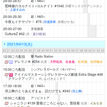
24:00-24:57
超！A&G+
鷲崎健のヨルナイト×ヨルナイト
#1042
月曜マンスリーアシスタン
ト:
上坂すみれ
25:00-25:30
超！A&G+
今夜もイチヤヅケ！
#75
(
河瀬茉希
, 赤尾ひかる)
25:00-27:00
文化放送
CultureZ
#02
(月：
夏川椎菜
)
2021/04/13(火)
20
21
22
23
24
25
26
27
28
29
30
31
32
33
34
35
36
37
38
39
40
41
42
43
12:00ごろ配信
響 Radio Station
デレラジ☆
#254
出演：
天野聡美
、
佐倉薫
、
松嵜麗
、
松田颯水
再
15:00ごろ配信
シンデレラガールズ（モバゲー）
アイドルマスターシンデレラガールズ劇場
Extra Stage #48
終
「クランクアップ！」
#しんげきえくすて
17:30-18:00
超！A&G+
渕上舞のとりあえずまぁ、話だけでも
#242
(
渕上舞
)
18:00ごろ配信
アソビストア
シャニラジ
#139 愛着どころじゃない。普段着
出演：
イルミネ