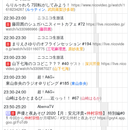
らりルゥれろ
7回転がしてみよう！
https://www.nicovideo.jp/watch/1
618234267
(
ルゥティン
,
武田羅梨沙多胡
)
22:30-23:00
ニコニコ生放送
藤田茜のシュガハニスィートカフェ
#72
https://live.nicovideo.jp/
！
watch/lv330986966
(
藤田茜
)
22:30-23:30
ニコニコ生放送
まりえさゆりのオフラインセッション
#194
https://live.nicovide
！
o.jp/watch/lv331160775
(
三宅麻理恵
,
原紗友里
)
23:00-23:30
ニコニコ生放送
山下七海のココどこ？？？
#40
ゲスト：
深川芹亜
https://live.nico
！
video.jp/watch/lv330987027
(
山下七海
)
23:00-23:30
超！A&G+
東山奈央のラジオ＠リビング
#185
(
東山奈央
)
23:30-24:00
超！A&G+
山崎はるかとまるぴ……近っっ！！
#67
(
山崎はるか
)
23:50-25:20
AbemaTV
声優と夜あそび
2020【月：安元洋貴×
仲村宗悟
】 特別編#0
再
！
1
今回から
仲村宗悟
が月曜MC / #安元仲村と夜あそび
https://gxyt4.app.
goo.gl/FoTd9