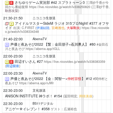
さちゆりゲーム実況部
#42 スプラトゥーン3
三澤紗千香が今
￥
！
回から番組復帰
https://live.nicovideo.jp/watch/lv338250820
(三澤紗千香,
駒形友梨
)
21:30-21:50
ニコニコ生放送
アイドルマスターSideM ラジオ 315プロNight!
#377 オフサ
￥
イド
出演: C.FIRST (
伊瀬結陸
,
宮﨑雅也
,
大塚剛央
)
https://live.nicovide
o.jp/watch/lv338334348
21:40-22:00
AbemaTV
声優と夜あそび2022
【繋：金田朋子×
石川界人
】 #80
#金田石
再
川と夜あそび
https://abema.app/tGLL
22:00-23:00
ニコニコ生放送
田辺すいさん
#27
https://live.nicovideo.jp/watch/lv338383359
￥
！
(
田辺留依
)
22:00-23:30
AbemaTV
声優と夜あそび2022
【金：関智一×
仲村宗悟
】 #12
#関仲村と
再
夜あそび
https://abema.app/nJWr
22:30-23:00
文化放送
ANISON INSTITUTE 神ラボ！
#154
(冨田明宏,
岡咲美保
)
22:30-23:00
BS11デジタル
アニゲー☆イレブン！
#358
ゲスト：広瀬裕也