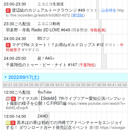
23:00-23:30
ニコニコ生放送
渡辺紘のカジュアルトークラウンジ
#49
ゲスト：
山谷祥生
http
！
s://live.nicovideo.jp/watch/lv338314372
(
渡辺紘
)
23:30ごろ配信
ニコニコ動画
羽多野・寺島 Radio 2D LOVE
#649
(羽多野渉,
寺島拓篤
)
24:00-24:30
BSフジ
マヂでRe:スタート！？お尋ねギルドロップス #12
ゲスト：
中
！
村繪里子
#マヂドロ
24:00-25:00
超！A&G+
千葉翔也のトゥー・ビー・ナイト
#167
(
千葉翔也
)
2022/09/17(土)
20
21
22
23
24
25
26
27
28
29
30
31
32
33
34
35
36
37
38
39
40
41
42
43
12:00ごろ配信
YouTube
アイマスch
【SideM】7thライブツアー愛知公演パンフレッ
！
ト撮影の様子を公開！C.FIRST編
https://www.youtube.com/watch?v=
8zbKLvExqvA
13:00-14:00
ZAIKO
黒木ほの香は初めての沖縄でアドベンチャーをエンジョイ
￥
！
する！
ダウンロードカード発売記念イベント
第1部
https://voicegar