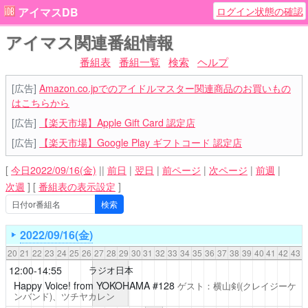
ログイン状態の確認
アイマスDB
アイマス関連番組情報
番組表
番組一覧
検索
ヘルプ
[広告]
Amazon.co.jpでのアイドルマスター関連商品のお買いもの
はこちらから
[広告]
【楽天市場】Apple Gift Card 認定店
[広告]
【楽天市場】Google Play ギフトコード 認定店
[
今日2022/09/16(金)
||
前日
|
翌日
|
前ページ
|
次ページ
|
前週
|
次週
]
[
番組表の表示設定
]
2022/09/16(金)
20
21
22
23
24
25
26
27
28
29
30
31
32
33
34
35
36
37
38
39
40
41
42
43
12:00-14:55
ラジオ日本
Happy Voice! from YOKOHAMA
#128
ゲスト：横山剣(クレイジーケ
ンバンド)、ツチヤカレン