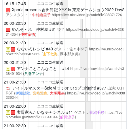
16:15-17:45
ニコニコ生放送
Xperia presents 吉田尚記 XYZ
in 東京ゲームショウ2022 Day2
！
アシスタント：
中村繪里子
https://live.nicovideo.jp/watch/lv338371724
20:00-20:30
ニコニコ生放送
めんそ～れ！仲村屋
#81
後半
https://live.nicovideo.jp/watch/lv338
！
314354
(
仲村宗悟
)
20:00-21:30
ニコニコ生放送
なないろレシピ
#40
ゲスト：佐々木李子
https://live.nicovideo.j
￥
！
p/watch/lv338409862
(
山下七海
, 厚木那奈美)
20:00-21:30
ニコニコ生放送
アンナことこんなこと！
#44
https://live.nicovideo.jp/watch/lv3
￥
！
38491934
(
八巻アンナ
)
21:00-21:30
ニコニコ生放送
アイドルマスターSideM ラジオ 315プロNight!
#377
出演: C.FI
RST (
伊瀬結陸
,
宮﨑雅也
,
大塚剛央
)
https://live.nicovideo.jp/watch/lv338
236244
21:00-22:00
ニコニコ生放送
実質家みたいなチャンネル
#11
ゲスト：
菅沼千紗
https://live.
￥
！
nicovideo.jp/watch/lv338341044
(
前川涼子
)
21:00-22:30
ニコニコ生放送