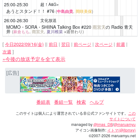
25:00-25:30
超！A&G+
あうとスタンド！！
#76
(
中島由貴
,
岡咲美保
)
26:00-26:30
文化放送
MOMO・SORA・SHIINA Talking Box
#220
雨宮天
の Radio 青天
井
(
麻倉もも
,
雨宮天
,
夏川椎菜
※週替わり)
[
今日2022/09/16(金)
||
前日
|
翌日
|
前ページ
|
次ページ
|
前週
|
次週
]
»今後の放送予定を全て表示
[広告]
番組表
番組一覧
検索
ヘルプ
このサイトは個人により運営されている非公式ファンサイトです。
この
サイトについて
managed by
@imas_DB
/
@maruamyu
アイコン画像制作:
イトマ(@itomxy)
©2007-2026 maruamyu.net