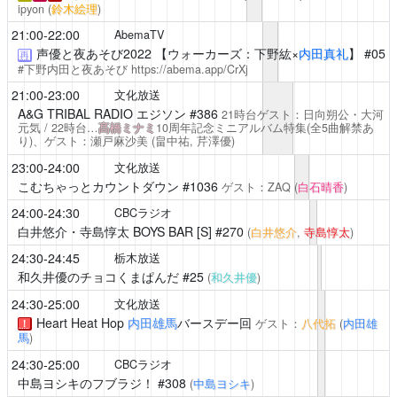
ipyon
(
鈴木絵理
)
21:00-22:00
AbemaTV
声優と夜あそび2022
【ウォーカーズ：下野紘×
内田真礼
】 #05
再
#下野内田と夜あそび
https://abema.app/CrXj
21:00-23:00
文化放送
A&G TRIBAL RADIO エジソン
#386
21時台ゲスト：日向朔公・大河
元気 / 22時台…
髙橋ミナミ
10周年記念ミニアルバム特集(全5曲解禁あ
り)、ゲスト：瀬戸麻沙美
(畠中祐,
芹澤優
)
23:00-24:00
文化放送
こむちゃっとカウントダウン
#1036
ゲスト：ZAQ
(
白石晴香
)
24:00-24:30
CBCラジオ
白井悠介・寺島惇太 BOYS BAR [S]
#270
(
白井悠介
,
寺島惇太
)
24:30-24:45
栃木放送
和久井優のチョコくまぱんだ
#25
(
和久井優
)
24:30-25:00
文化放送
Heart Heat Hop
内田雄馬
バースデー回
ゲスト：
八代拓
(
内田雄
！
馬
)
24:30-25:00
CBCラジオ
中島ヨシキのフブラジ！
#308
(
中島ヨシキ
)