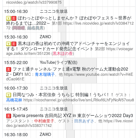
nicovideo.jp/watch/lv337990875
15:00-16:30
ニコニコ生放送
ぽわっとぽやっとしませんか？
ぽわぽやフェス５～世界が
￥
！
終わるまでは…2022～
第1部
https://live.nicovideo.jp/watch/lv3384712
72
(
関根瞳
,
結名美月
)
15:30-16:30
ZAIKO
黒木ほの香は初めての沖縄でアドベンチャーをエンジョイ
￥
！
する！
ダウンロードカード発売記念イベント
第2部
https://voicegar
age.zaiko.io/item/351236
(
黒木ほの香
)
15:55-22:00
YouTube(ライブ配信)
ファミ通チャンネル
ファミ通x電撃 秋のゲーム大運動会202
！
2・DAY1
MC：
青木瑠璃子
、他
https://www.youtube.com/watch?v=H4E
dCao961E
16:00-17:30
ニコニコ生放送
日岡なつみ・本宮佳奈 うちらじ 特別編！うちパ！！
ゲスト：
￥
高橋花林
https://nicochannel.jp/uchiradio/live/smLRtkxf6LhFjrNcAf57xxu8
16:15-17:45
ニコニコ生放送
Xperia presents 吉田尚記 XYZ
in 東京ゲームショウ2022 Day3
！
アシスタント：
中村繪里子
、ゲスト：
田所あずさ
、他
https://live.nicovi
deo.jp/watch/lv338371742
16:30-18:00
ZAIKO