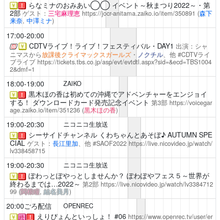
らなミナのおみあい◯◯
イベント～秋まつり2022～・第
￥
！
2部
ゲスト：
三宅麻理恵
https://jocr-anitama.zaiko.io/item/350891
(
森下
来奈
,
中澤ミナ
)
17:00-20:00
CDTVライブ！ライブ！フェスティバル・DAY1
出演：シャ
￥
ニマスから
放課後クライマックスガールズ
・
ノクチル
、他 #CDTVライ
ブライブ
https://tickets.tbs.co.jp/asp/evt/evtdtl.aspx?sid=&ecd=TBS1004
2&dmf=1
18:00-19:00
ZAIKO
黒木ほの香は初めての沖縄でアドベンチャーをエンジョイ
￥
！
する！
ダウンロードカード発売記念イベント
第3部
https://voicegar
age.zaiko.io/item/351236
(
黒木ほの香
)
19:00-20:30
ニコニコ生放送
シーサイドチャンネル
くわちゃんとあそぼ♪ AUTUMN SPE
￥
！
CIAL
ゲスト：
長江里加
、他 #SAOF2022
https://live.nicovideo.jp/watch/
lv338458715
19:00-20:30
ニコニコ生放送
ぽわっとぽやっとしませんか？
ぽわぽやフェス５～世界が
￥
！
終わるまでは…2022～
第2部
https://live.nicovideo.jp/watch/lv3384712
99
(
関根瞳
,
結名美月
)
20:00ごろ配信
OPENREC
えりぴょんといっしょ！
#06
https://www.openrec.tv/user/er
￥
終
！