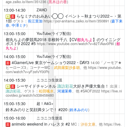
age.zaiko.io/item/351236
(
黒木ほの香
)
13:00-14:30
ZAIKO
らなミナのおみあい◯◯
イベント～秋まつり2022～・第
￥
！
1部
ゲスト：
長江里加
https://jocr-anitama.zaiko.io/item/350891
(
森下来
奈
,
中澤ミナ
)
13:00-15:00
YouTube(ライブ配信)
都丸ちよの夢競馬2018
非根幹千八【CV
都丸ちよ
】のウイニング
ポスト9 2022 #5
https://www.youtube.com/watch?v=82TiAav0P8I
(
都
丸ちよ
)
14:00-15:00
YouTube(ライブ配信)
4GamerLive 東京ゲームショウ2022・DAY3
14:00「ノーモア★
！
ヒーローズ3」コーナーMC：
武田羅梨沙多胡
、他
https://www.youtube.
com/watch?v=yFzefvY00Pc
14:00-15:30
ニコニコ生放送
シーサイドチャンネル
諏訪彩花
大好き声優大集合！
出演：
￥
！
諏訪彩花
、ゲスト：
松田颯水
、
河瀬茉希
、他 #SAOF2022
https://live.ni
covideo.jp/watch/lv338458480
15:00-15:30
超！A&G+
鈴木みのりと笑顔満タンで！
#220
(
鈴木みのり
)
15:00-16:00
ニコニコ生放送
animelo weekend in ハレスタ #2
MC：
汐谷文康
、他
https://live.
！