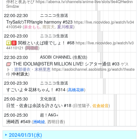
仲村と夜あそび
https://abema.tv/channels/anime-live/slots/9e4QHwdnn
Smdzw
22:00-22:30
ニコニコ生放送
TrySailのTRYangle harmony
#523
https://live.nicovideo.jp/watch/lv34
4103549
(
麻倉もも
,
雨宮天
,
夏川椎菜
)
22:00-23:00
ニコニコ生放送
関根といえば瞳でしょ！
#68
https://live.nicovideo.jp/watch/lv3
￥
！
44110121
(
関根瞳
)
22:30-23:00
ASOBI CHANNEL (生配信)
THE IDOLM@STER MILLION LIVE! シアター通信
#03
ゲス
ト：
渡部優衣
・
末柄里恵
https://asobichannel.asobistore.jp/watch/theate
r3
(
中村源太
)
23:00-23:30
ニコニコ生放送
すごいよ☆花林ちゃん！
#314
(
高橋花林
)
25:00-25:30
文化放送
日笠・佐倉は余談を許さない
#18
(日笠陽子,
佐倉綾音
)
25:00-25:30
超！A&G+
洲崎西
#549
(
洲崎綾
, 西明日香)
2024/01/31(水)