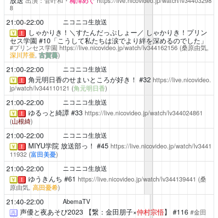
出演：菅叶和・
梅澤めぐ
https://live.nicovideo.jp/watch/lv34403298
8
21:00-22:00
ニコニコ生放送
しゃかりき！＼すたんだっぷしょー／
しゃかりき！プリン
￥
！
セス学園 #10「こうして私たちは涙でより絆を深めるのでした」
#プリンセス学園
https://live.nicovideo.jp/watch/lv344162156
(桑原由気,
深川芹亜
,
古賀葵
)
21:00-22:00
ニコニコ生放送
角元明日香のせまいところが好き！
#32
https://live.nicovideo.
￥
！
jp/watch/lv344110121
(
角元明日香
)
21:00-22:00
ニコニコ生放送
ゆるっと綺譚
#33
https://live.nicovideo.jp/watch/lv344024861
￥
！
(
山根綺
)
21:00-22:00
ニコニコ生放送
MIYU学院 放送部っ！
#45
https://live.nicovideo.jp/watch/lv3441
￥
！
11932
(
富田美憂
)
21:00-22:00
ニコニコ生放送
ゆうきんち
#61
https://live.nicovideo.jp/watch/lv344139441
(桑
￥
！
原由気,
高田憂希
)
21:40-22:00
AbemaTV
声優と夜あそび2023
【繋：金田朋子×
仲村宗悟
】 #116
#金田
再