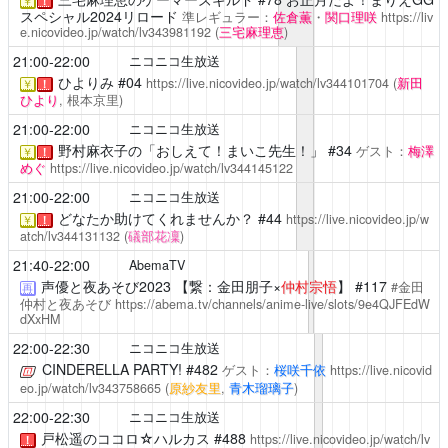
￥
！
スペシャル2024リロード
準レギュラー：
佐倉薫
・
関口理咲
https://liv
e.nicovideo.jp/watch/lv343981192
(
三宅麻理恵
)
21:00-22:00
ニコニコ生放送
ひよりみ
#04
https://live.nicovideo.jp/watch/lv344101704
(
新田
￥
！
ひより
, 根本京里)
21:00-22:00
ニコニコ生放送
野村麻衣子の「おしえて！まいこ先生！」
#34
ゲスト：
梅澤
￥
！
めぐ
https://live.nicovideo.jp/watch/lv344145122
21:00-22:00
ニコニコ生放送
どなたか助けてくれませんか？
#44
https://live.nicovideo.jp/w
￥
！
atch/lv344131132
(
礒部花凜
)
21:40-22:00
AbemaTV
声優と夜あそび2023
【繋：金田朋子×
仲村宗悟
】 #117
#金田
再
仲村と夜あそび
https://abema.tv/channels/anime-live/slots/9e4QJFEdW
dXxHM
22:00-22:30
ニコニコ生放送
CINDERELLA PARTY!
#482
ゲスト：
桜咲千依
https://live.nicovid
eo.jp/watch/lv343758665
(
原紗友里
,
青木瑠璃子
)
22:00-22:30
ニコニコ生放送
戸松遥のココロ☆ハルカス
#488
https://live.nicovideo.jp/watch/lv
！