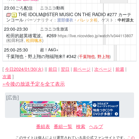
23:00ごろ配信
ニコニコ動画
THE IDOLM@STER MUSIC ON THE RADIO
#277 カーテ
￥
ンコール
パーソナリティ：
渡部優衣
・
バレッタ裕
、ゲスト：
中村源太
23:00-23:30
ニコニコ生放送
松田的超英雄電波。
#269
https://live.nicovideo.jp/watch/lv344113807
(松田利冴,
松田颯水
)
25:00-25:30
超！A&G+
千葉翔也・野上翔の翔福翔来!!
#342
(
千葉翔也
,
野上翔
)
[
今日2024/01/30(火)
||
前日
|
翌日
|
前ページ
|
次ページ
|
前週
|
次週
]
»今後の放送予定を全て表示
[広告]
番組表
番組一覧
検索
ヘルプ
このサイトは個人により運営されている非公式ファンサイトです。
この