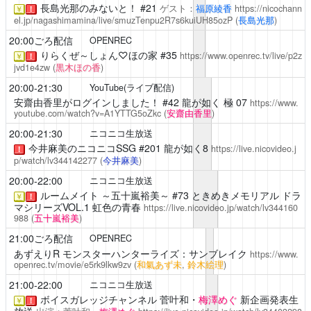
長島光那のみないと！
#21
ゲスト：
福原綾香
https://nicochann
￥
！
el.jp/nagashimamina/live/smuzTenpu2R7s6kuiUH85ozP
(
長島光那
)
20:00ごろ配信
OPENREC
りらくぜ～しょん♡ほの家
#35
https://www.openrec.tv/live/p2z
￥
！
jvd1e4zw
(
黒木ほの香
)
20:00-21:30
YouTube(ライブ配信)
安齋由香里がログインしました！
#42 龍が如く 極 07
https://www.
youtube.com/watch?v=A1YTTG5oZkc
(
安齋由香里
)
20:00-21:30
ニコニコ生放送
今井麻美のニコニコSSG
#201 龍が如く8
https://live.nicovideo.j
！
p/watch/lv344142277
(
今井麻美
)
20:00-22:00
ニコニコ生放送
ルームメイト ～五十嵐裕美～
#73 ときめきメモリアル ドラ
￥
！
マシリーズVOL.1 虹色の青春
https://live.nicovideo.jp/watch/lv344160
988
(
五十嵐裕美
)
21:00ごろ配信
OPENREC
あずえりR
モンスターハンターライズ：サンブレイク
https://www.
openrec.tv/movie/e5rk9lkw9zv
(
和氣あず未
,
鈴木絵理
)
21:00-22:00
ニコニコ生放送
ボイスガレッジチャンネル
菅叶和・
梅澤めぐ
新企画発表生
￥
！
放送