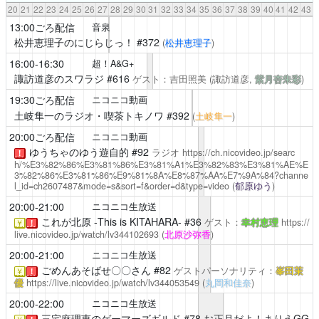
20
21
22
23
24
25
26
27
28
29
30
31
32
33
34
35
36
37
38
39
40
41
42
43
13:00ごろ配信
音泉
松井恵理子のにじらじっ！
#372
(
松井恵理子
)
16:00-16:30
超！A&G+
諏訪道彦のスワラジ
#616
ゲスト：吉田照美
(諏訪道彦,
紫月杏朱彩
)
19:30ごろ配信
ニコニコ動画
土岐隼一のラジオ・喫茶トキノワ
#392
(
土岐隼一
)
20:00ごろ配信
ニコニコ動画
ゆうちゃのゆう遊自的
#92
ラジオ
https://ch.nicovideo.jp/searc
！
h/%E3%82%86%E3%81%86%E3%81%A1%E3%82%83%E3%81%AE%E
3%82%86%E3%81%86%E9%81%8A%E8%87%AA%E7%9A%84?channe
l_id=ch2607487&mode=s&sort=f&order=d&type=video
(
郁原ゆう
)
20:00-21:00
ニコニコ生放送
これが北原 -This is KITAHARA-
#36
ゲスト：
幸村恵理
https://
￥
！
live.nicovideo.jp/watch/lv344102693
(
北原沙弥香
)
20:00-21:00
ニコニコ生放送
ごめんあそばせ〇〇さん
#82
ゲストパーソナリティ：
峯田茉
￥
！
優
https://live.nicovideo.jp/watch/lv344053549
(
丸岡和佳奈
)
20:00-22:00
ニコニコ生放送
三宅麻理恵のゲーマーズギルド
#78 お正月だよ！まりえGG