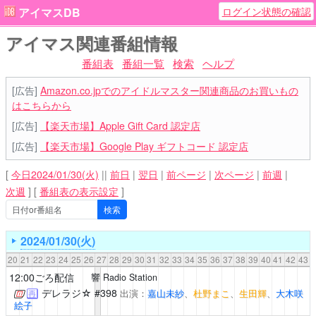
ログイン状態の確認
アイマスDB
アイマス関連番組情報
番組表
番組一覧
検索
ヘルプ
[広告]
Amazon.co.jpでのアイドルマスター関連商品のお買いもの
はこちらから
[広告]
【楽天市場】Apple Gift Card 認定店
[広告]
【楽天市場】Google Play ギフトコード 認定店
[
今日2024/01/30(火)
||
前日
|
翌日
|
前ページ
|
次ページ
|
前週
|
次週
]
[
番組表の表示設定
]
2024/01/30(火)
20
21
22
23
24
25
26
27
28
29
30
31
32
33
34
35
36
37
38
39
40
41
42
43
12:00ごろ配信
響 Radio Station
デレラジ☆
#398
出演：
嘉山未紗
、
杜野まこ
、
生田輝
、
大木咲
再
絵子