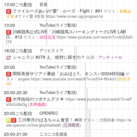
13:00ごろ配信
音泉
ファイルーズあいの“愛”・ルーズ・Fight！ #91
ゲスト：
和氣あ
！
ず未
#ファイ愛 #音泉
https://www.onsen.ag/program/ai
13:00
YouTube(ライブ配信)
川崎競馬公式LIVE「川崎競馬スパーキングトークLIVE LAB
！
O」 #12
ゲスト：
礒部花凜
https://www.youtube.com/watch?v=itj0ZAaD
jT8
18:00ごろ配信
アソビストア
シャニラジ
#278 え、絶対に探すの？
出演：
アンティーカ
20:00
YouTube(ライブ配信)
岡咲美保サツアイ番組「おみほと!!」
キンスパ2024特別編
ゲ
！
スト：angela
https://www.youtube.com/watch?v=xo5V4-Wx4cU
(
岡咲美
保
)
20:00-20:30
YouTube(ライブ配信)
大坪由佳のツボナんデス☆
https://www.youtube.com/watch?v=wP
！
aVoGz8aQg
(
大坪由佳
)
20:00ごろ配信
OPENREC
三川華月のはるちゃん食堂！
#03
ゲスト：大熊和奏
https://w
￥
！
ww.openrec.tv/live/gkrpl5w0w85
(
三川華月
)
20:00-21:00
ニコニコ生放送