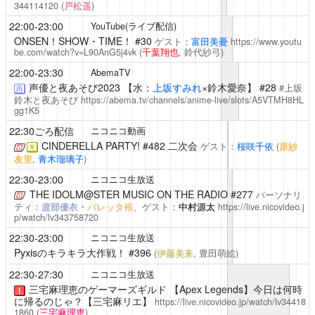
344114120
(
戸松遥
)
22:00-23:00
YouTube(ライブ配信)
ONSEN！SHOW・TIME！
#30
ゲスト：
富田美憂
https://www.youtu
be.com/watch?v=L90AnG5j4vk
(
千葉翔也
, 鈴代紗弓)
22:00-23:30
AbemaTV
声優と夜あそび2023
【水：
上坂すみれ
×鈴木愛奈】 #28
#上坂
再
鈴木と夜あそび
https://abema.tv/channels/anime-live/slots/A5VTMH8HL
gg1K5
22:30ごろ配信
ニコニコ動画
CINDERELLA PARTY!
#482 二次会
ゲスト：
桜咲千依
(
原紗
￥
友里
,
青木瑠璃子
)
22:30-23:00
ニコニコ生放送
THE IDOLM@STER MUSIC ON THE RADIO
#277
パーソナリ
ティ：
渡部優衣
・
バレッタ裕
、ゲスト：
中村源太
https://live.nicovideo.j
p/watch/lv343758720
22:30-23:00
ニコニコ生放送
Pyxisのキラキラ大作戦！
#396
(
伊藤美来
, 豊田萌絵)
22:30-27:30
ニコニコ生放送
三宅麻理恵のゲーマーズギルド
【Apex Legends】今日は何時
！
に帰るのじゃ？【三宅麻リエ】
https://live.nicovideo.jp/watch/lv34418
1860
(
三宅麻理恵
)