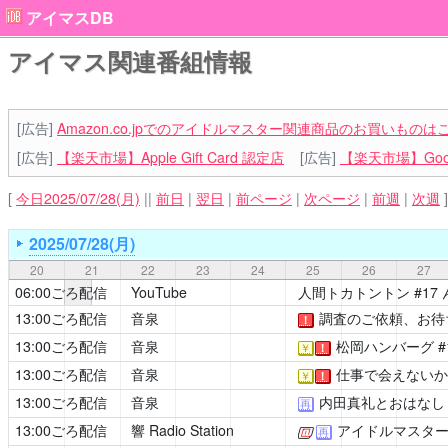
アイマスDB
アイマス関連番組情報
[広告]
Amazon.co.jpでのアイドルマスター関連商品のお買いものは
[広告]
【楽天市場】Apple Gift Card 認定店
[広告]
【楽天市場】Goog
[
今日2025/07/28(月)
||
前日
|
翌日
|
前ページ
|
次ページ
|
前週
|
次週
]
2025/07/28(月)
20
21
22
23
24
25
26
27
06:00ごろ配信
YouTube
人間トカトントン
#17
13:00ごろ配信
音泉
調査のご依頼、お待
！
13:00ごろ配信
音泉
松岡ハンバーグ
#
￥
！
13:00ごろ配信
音泉
仕事で会えないか
￥
！
13:00ごろ配信
音泉
内田真礼とおはなし
再
13:00ごろ配信
響 Radio Station
アイドルマスターSid
[公式]
再