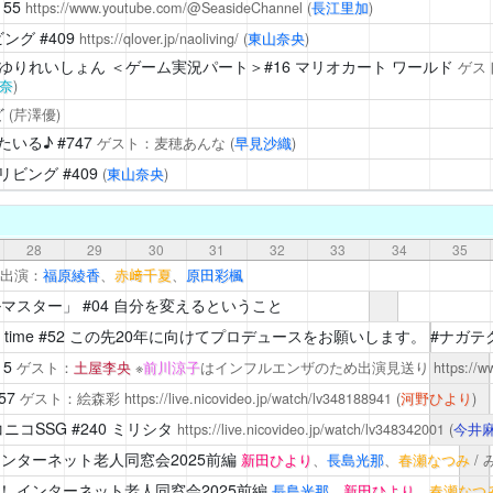
155
https://www.youtube.com/@SeasideChannel
(
長江里加
)
ビング
#409
https://qlover.jp/naoliving/
(
東山奈央
)
ゆりれいしょん
＜ゲーム実況パート＞#16 マリオカート ワールド
ゲス
奈
)
ど
(
芹澤優
)
たいる♪
#747
ゲスト：麦穂あんな
(
早見沙織
)
リビング
#409
(
東山奈央
)
28
29
30
31
32
33
34
35
出演：
福原綾香
、
赤﨑千夏
、
原田彩楓
ルマスター」
#04 自分を変えるということ
time
#52 この先20年に向けてプロデュースをお願いします。 #ナガテ
15
ゲスト：
土屋李央
※
前川涼子
はインフルエンザのため出演見送り
https://
57
ゲスト：絵森彩
https://live.nicovideo.jp/watch/lv348188941
(
河野ひより
)
ニコSSG
#240 ミリシタ
https://live.nicovideo.jp/watch/lv348342001
(
今井
ンターネット老人同窓会2025前編
新田ひより
、
長島光那
、
春瀬なつみ
/
！
インターネット老人同窓会2025前編
長島光那
、
新田ひより
、
春瀬なつ