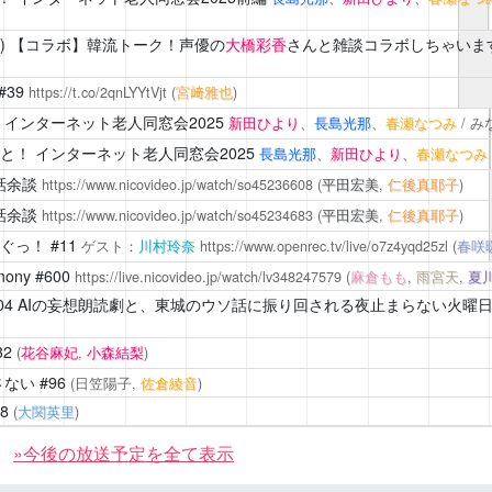
)
【コラボ】韓流トーク！声優の
大橋彩香
さんと雑談コラボしちゃいます
#39
https://t.co/2qnLYYtVjt
(
宮﨑雅也
)
インターネット老人同窓会2025
新田ひより
、
長島光那
、
春瀬なつみ
/ 
と！
インターネット老人同窓会2025
長島光那
、
新田ひより
、
春瀬なつみ
話余談
https://www.nicovideo.jp/watch/so45236608
(
平田宏美
,
仁後真耶子
)
話余談
https://www.nicovideo.jp/watch/so45234683
(
平田宏美
,
仁後真耶子
)
ぐっ！
#11
ゲスト：
川村玲奈
https://www.openrec.tv/live/o7z4yqd25zl
(
春咲
mony
#600
https://live.nicovideo.jp/watch/lv348247579
(
麻倉もも
,
雨宮天
,
夏
04 AIの妄想朗読劇と、東城のウソ話に振り回される夜止まらない火曜
32
(
花谷麻妃
,
小森結梨
)
さない
#96
(日笠陽子,
佐倉綾音
)
48
(
大関英里
)
»今後の放送予定を全て表示