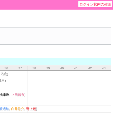
ログイン状態の確認
36
37
38
39
40
41
42
43
木佑磨)
織里)
橋李依
,
上田麗奈
)
渡辺紘
,
白井悠介
,
野上翔
)