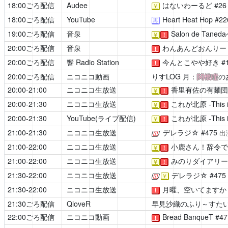
18:00ごろ配信
Audee
はないわーるど
#2
￥
18:00ごろ配信
YouTube
Heart Heat Hop
#22
再
19:00ごろ配信
音泉
Salon de Tan
￥
！
20:00ごろ配信
音泉
わんあんどおんりー
！
20:00ごろ配信
響 Radio Station
今んとこやや好き
#
！
20:00ごろ配信
ニコニコ動画
りすLOG
月：
関根瞳
の
20:00-21:00
ニコニコ生放送
香里有佐の有麺団
￥
！
20:00-21:30
ニコニコ生放送
これが北原 -This i
￥
！
20:00-21:30
YouTube(ライブ配信)
これが北原 -This i
￥
！
21:00-21:30
ニコニコ生放送
デレラジ☆
#475
[公式]
出
21:00-22:00
ニコニコ生放送
小鹿さん！辞令で
￥
！
21:00-22:00
ニコニコ生放送
みのりダイアリー
￥
！
21:30-22:00
ニコニコ生放送
デレラジ☆
#47
[公式]
￥
21:30-22:00
ニコニコ生放送
月曜、空いてますか
！
21:30ごろ配信
QloveR
早見沙織のふり～すたい
22:00ごろ配信
ニコニコ動画
Bread BanqueT
#4
！