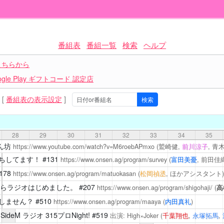
番組表
番組一覧
検索
ヘルプ
こちらから
le Play ギフトコード 認定店
[
番組表の表示設定
]
28
29
30
31
32
33
34
35
 ん坊
https://www.youtube.com/watch?v=M6roebAPmxo
(鷲崎健,
前川涼子
, 青
ちしてます！
#131
https://www.onsen.ag/program/survey
(
富田美憂
, 前田佳
178
https://www.onsen.ag/program/matuokasan
(
松岡禎丞
, ほかアシスタント)
らラジオはじめました。
#207
https://www.onsen.ag/program/shigohaji/
(
高
しません？
#510
https://www.onsen.ag/program/maaya
(
内田真礼
)
eM ラジオ 315プロNight!
#519
出演: High×Joker (
千葉翔也
,
永塚拓馬
,