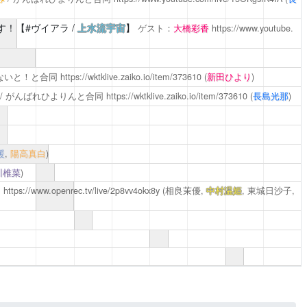
！【#ヴイアラ /
上水流宇宙
】
ゲスト：
大橋彩香
https://www.youtube.
みないと！と合同
https://wktklive.zaiko.io/item/373610
(
新田ひより
)
/ がんばれひよりんと合同
https://wktklive.zaiko.io/item/373610
(
長島光那
)
暖
,
陽高真白
)
川椎菜
)
日
https://www.openrec.tv/live/2p8vv4okx8y
(相良茉優,
中村温姫
, 東城日沙子,