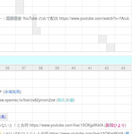
ト：
花岩香奈
YouTube のみで配信
https://www.youtube.com/watch?v=7AnJc
36
37
38
39
40
41
42
43
ク
(
永塚拓馬
)
www.openrec.tv/live/ov82ymvm2zw
(
和久井優
)
麻美
)
 みないと！と合同
https://www.youtube.com/live/15OKgsfK4IA
(
新田ひより
)
み
/ がんばれひよりんと合同
https://www.youtube.com/live/15OKgsfK4IA
(
長