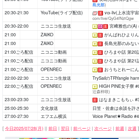
島光那
)
20:30-21:30
YouTube(ライブ配信)
vα-liv(上水流宇宙
[公式]
！
com/live/QyG4fNztQgw
20:30-22:00
ニコニコ生放送
宮﨑雅也の(A)
￥
終
！
21:00
ZAIKO
がんばれひよりん
￥
！
21:00
ZAIKO
長島光那のみない
￥
！
21:00ごろ配信
ニコニコ動画
ひろまや話
第20
￥
！
21:00ごろ配信
ニコニコ動画
ひろまや話
第21
￥
！
21:00ごろ配信
OPENREC
おうちとれーにん
￥
！
22:00-22:30
ニコニコ生放送
TrySailのTRYangle har
22:00ごろ配信
OPENREC
HIGH PINE女子寮
#
￥
辻森梓咲)
23:00-23:30
ニコニコ生放送
はなまきこもちぃ
#
！
25:00-25:30
文化放送
日笠・佐倉は余談を許
27:00-27:30
エフエム横浜
Voice Planet★Radio
#
[
今日2025/07/28(月)
||
前日
|
翌日
|
前ページ
|
次ページ
|
前週
|
次週
]