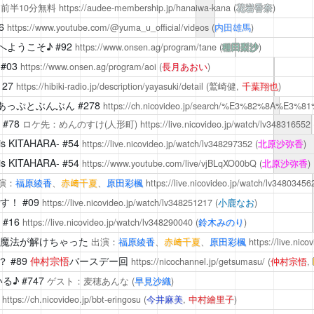
6
前半10分無料
https://audee-membership.jp/hanaiwa-kana
(
花岩香奈
)
6
https://www.youtube.com/@yuma_u_official/videos
(
内田雄馬
)
edaへようこそ♪
#92
https://www.onsen.ag/program/tane
(
種田梨沙
)
#03
https://www.onsen.ag/program/aoi
(
長月あおい
)
127
https://hibiki-radio.jp/description/yayasuki/detail
(鷲崎健,
千葉翔也
)
あっぷとぶんぶん #278
https://ch.nicovideo.jp/search/%E3%82%8A%E3%8
#78
ロケ先：めんのすけ(人形町)
https://live.nicovideo.jp/watch/lv348316552
s KITAHARA-
#54
https://live.nicovideo.jp/watch/lv348297352
(
北原沙弥香
)
s KITAHARA-
#54
https://www.youtube.com/live/vjBLqXO00bQ
(
北原沙弥香
)
演：
福原綾香
、
赤﨑千夏
、
原田彩楓
https://live.nicovideo.jp/watch/lv34803456
す！
#09
https://live.nicovideo.jp/watch/lv348251217
(
小鹿なお
)
#16
https://live.nicovideo.jp/watch/lv348290040
(
鈴木みのり
)
5 魔法が解けちゃった
出演：
福原綾香
、
赤﨑千夏
、
原田彩楓
https://live.nic
？
#89
仲村宗悟
バースデー回
https://nicochannel.jp/getsumasu/
(
仲村宗悟
,
る♪
#747
ゲスト：麦穂あんな
(
早見沙織
)
7
https://ch.nicovideo.jp/bbt-eringosu
(
今井麻美
,
中村繪里子
)