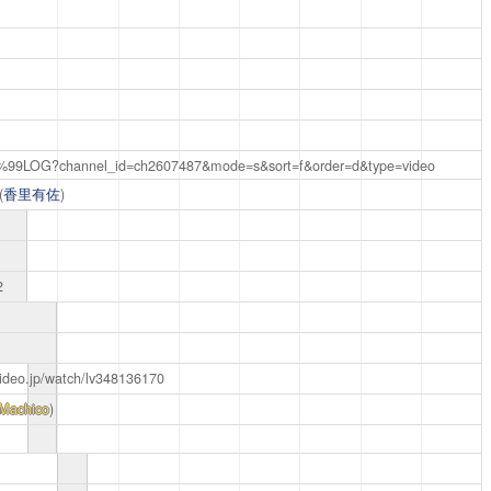
1%99LOG?channel_id=ch2607487&mode=s&sort=f&order=d&type=video
(
香里有佐
)
2
ovideo.jp/watch/lv348136170
Machico
)