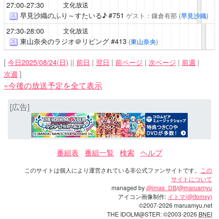
27:00-27:30
文化放送
早見沙織のふり～すたいる♪
#751
ゲスト：鎌倉有那
(
早見沙織
)
再
27:30-28:00
文化放送
東山奈央のラジオ＠リビング
#413
(
東山奈央
)
再
[
今日2025/08/24(日)
||
前日
|
翌日
|
前ページ
|
次ページ
|
前週
|
次週
]
»今後の放送予定を全て表示
[広告]
番組表
番組一覧
検索
ヘルプ
このサイトは個人により運営されている非公式ファンサイトです。
この
サイトについて
managed by
@imas_DB
/
@maruamyu
アイコン画像制作:
イトマ(@itomxy)
©2007-2026 maruamyu.net
THE IDOLM@STER: ©2003-2026
BNEI