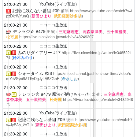
21:00-21:30
YouTube(ライブ配信)
記憶に残らない番組
#09
前半
https://www.youtube.com/watch?v=t
！
pzDkrWYunQ
(
新田ひより
,
武田羅梨沙多胡
)
21:00-21:30
ニコニコ生放送
デレラジ☆
#479
出演：
三宅麻理恵
、
高森奈津美
、
五十嵐裕美
、
松嵜麗
https://live.nicovideo.jp/watch/lv348249307
21:00-22:00
ニコニコ生放送
みのりダイアリー
#17
https://live.nicovideo.jp/watch/lv3485221
￥
！
74
(
鈴木みのり
)
21:00-22:00
ニコニコ生放送
シォータイム
#38
https://nicochannel.jp/shio-show-time/video/s
￥
！
mYeVSys6MTKyDgJyLA5ZGaF
(
希水しお
)
21:30-22:00
ニコニコ生放送
デレラジ☆
#479 魔法が解けちゃった
出演：
三宅麻理恵
、
高
￥
森奈津美
、
五十嵐裕美
、
松嵜麗
https://live.nicovideo.jp/watch/lv3482948
73
21:30-22:00
YouTube(ライブ配信)
記憶に残らない番組
#09
後半
https://www.youtube.com/watch?
￥
！
v=JyEAh_2xTLk
(
新田ひより
,
武田羅梨沙多胡
)
21:30-22:00
ニコニコ生放送