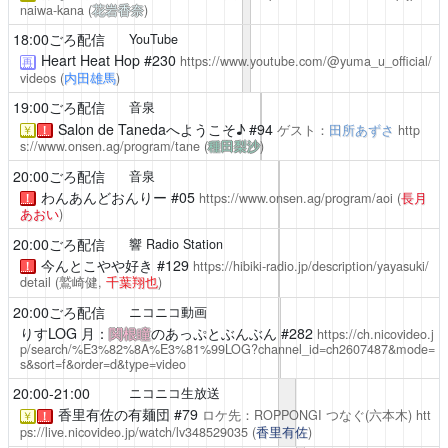
naiwa-kana
(
花岩香奈
)
18:00ごろ配信
YouTube
Heart Heat Hop
#230
https://www.youtube.com/@yuma_u_official/
再
videos
(
内田雄馬
)
19:00ごろ配信
音泉
Salon de Tanedaへようこそ♪
#94
ゲスト：
田所あずさ
http
￥
！
s://www.onsen.ag/program/tane
(
種田梨沙
)
20:00ごろ配信
音泉
わんあんどおんりー
#05
https://www.onsen.ag/program/aoi
(
長月
！
あおい
)
20:00ごろ配信
響 Radio Station
今んとこやや好き
#129
https://hibiki-radio.jp/description/yayasuki/
！
detail
(鷲崎健,
千葉翔也
)
20:00ごろ配信
ニコニコ動画
りすLOG
月：
関根瞳
のあっぷとぶんぶん #282
https://ch.nicovideo.j
p/search/%E3%82%8A%E3%81%99LOG?channel_id=ch2607487&mode=
s&sort=f&order=d&type=video
20:00-21:00
ニコニコ生放送
香里有佐の有麺団
#79
ロケ先：ROPPONGI つなぐ(六本木)
htt
￥
！
ps://live.nicovideo.jp/watch/lv348529035
(
香里有佐
)