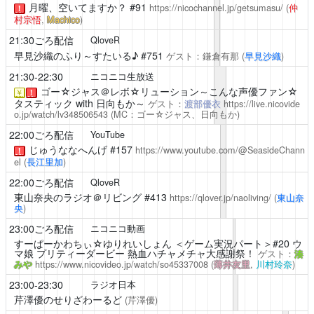
月曜、空いてますか？
#91
https://nicochannel.jp/getsumasu/
(
仲
！
村宗悟
,
Machico
)
21:30ごろ配信
QloveR
早見沙織のふり～すたいる♪
#751
ゲスト：鎌倉有那
(
早見沙織
)
21:30-22:30
ニコニコ生放送
ゴー☆ジャス＠レボ☆リューション～こんな声優ファン☆
￥
！
タスティック with 日向もか～
ゲスト：
渡部優衣
https://live.nicovide
o.jp/watch/lv348506543
(MC：ゴー☆ジャス、日向もか)
22:00ごろ配信
YouTube
じゅうななへんげ
#157
https://www.youtube.com/@SeasideChann
！
el
(
長江里加
)
22:00ごろ配信
QloveR
東山奈央のラジオ＠リビング
#413
https://qlover.jp/naoliving/
(
東山奈
央
)
23:00ごろ配信
ニコニコ動画
すーぱーかわちぃ☆ゆりれいしょん
＜ゲーム実況パート＞#20 ウ
マ娘 プリティーダービー 熱血ハチャメチャ大感謝祭！
ゲスト：
湊
みや
https://www.nicovideo.jp/watch/so45337008
(
薄井友里
,
川村玲奈
)
23:00-23:30
ラジオ日本
芹澤優のせりざわーるど
(
芹澤優
)