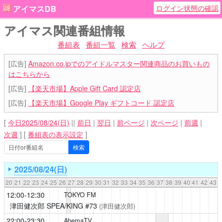
ログイン状態の確認
アイマスDB
アイマス関連番組情報
番組表
番組一覧
検索
ヘルプ
[広告]
Amazon.co.jpでのアイドルマスター関連商品のお買いもの
はこちらから
[広告]
【楽天市場】Apple Gift Card 認定店
[広告]
【楽天市場】Google Play ギフトコード 認定店
[
今日2025/08/24(日)
||
前日
|
翌日
|
前ページ
|
次ページ
|
前週
|
次週
]
[
番組表の表示設定
]
2025/08/24(日)
20
21
22
23
24
25
26
27
28
29
30
31
32
33
34
35
36
37
38
39
40
41
42
43
12:00-12:30
TOKYO FM
津田健次郎 SPEA/KING
#73
(津田健次郎)
22:00-23:30
AbemaTV