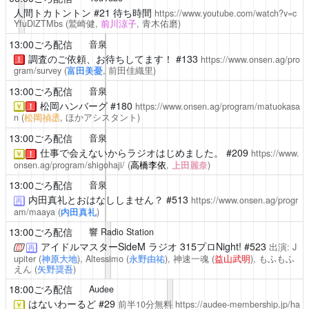
人間トカトントン
#21 待ち時間
https://www.youtube.com/watch?v=c
YfuDlZTMbs
(鷲崎健,
前川涼子
, 青木佑磨)
13:00ごろ配信
音泉
調査のご依頼、お待ちしてます！
#133
https://www.onsen.ag/pro
！
gram/survey
(
富田美憂
, 前田佳織里)
13:00ごろ配信
音泉
松岡ハンバーグ
#180
https://www.onsen.ag/program/matuokasa
￥
！
n
(
松岡禎丞
, ほかアシスタント)
13:00ごろ配信
音泉
仕事で会えないからラジオはじめました。
#209
https://www.
￥
！
onsen.ag/program/shigohaji/
(
高橋李依
,
上田麗奈
)
13:00ごろ配信
音泉
内田真礼とおはなししません？
#513
https://www.onsen.ag/progr
再
am/maaya
(
内田真礼
)
13:00ごろ配信
響 Radio Station
アイドルマスターSideM ラジオ 315プロNight!
#523
出演: J
再
upiter (
神原大地
), Altessimo (
永野由祐
), 神速一魂 (
益山武明
), もふもふ
えん (
矢野奨吾
)
18:00ごろ配信
Audee
はないわーるど
#29
前半10分無料
https://audee-membership.jp/ha
￥