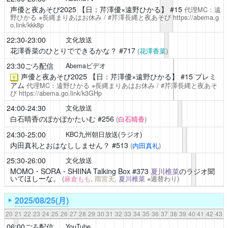
声優と夜あそび2025
【日：
芹澤優
×遠野ひかる】 #15
代理MC：遠
野ひかる ※長縄まりあはお休み / #芹澤長縄と夜あそび
https://abema.g
o.link/kkk8p
22:30-23:00
文化放送
花澤香菜のひとりでできるかな？
#717
(
花澤香菜
)
23:30ごろ配信
Abemaビデオ
声優と夜あそび2025
【日：
芹澤優
×遠野ひかる】 #15 プレミ
￥
アム
代理MC：遠野ひかる ※長縄まりあはお休み / #芹澤長縄と夜あそ
び
https://abema.go.link/k3GHp
24:00-24:30
文化放送
白石晴香のぽかぽかたいむ
#256
(
白石晴香
)
24:30-25:00
KBC九州朝日放送(ラジオ)
内田真礼とおはなししません？
#513
(
内田真礼
)
25:30-26:00
文化放送
MOMO・SORA・SHIINA Talking Box
#373
夏川椎菜
のラジオ聞
いてほしーな。
(
麻倉もも
,
雨宮天
,
夏川椎菜
※週替わり)
2025/08/25(月)
20
21
22
23
24
25
26
27
28
29
30
31
32
33
34
35
36
37
38
39
40
41
42
43
06:00ごろ配信
YouTube