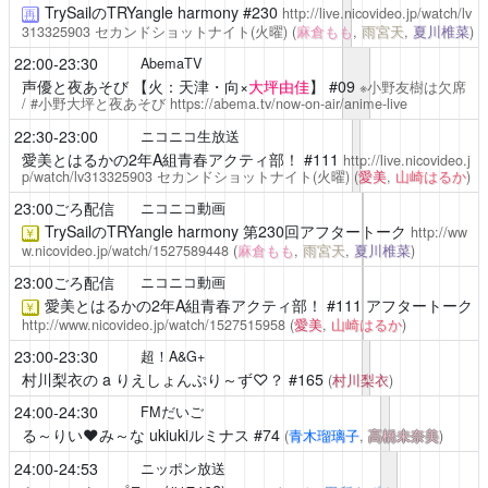
TrySailのTRYangle harmony
#230
http://live.nicovideo.jp/watch/lv
再
313325903
セカンドショットナイト(火曜)
(
麻倉もも
,
雨宮天
,
夏川椎菜
)
22:00-23:30
AbemaTV
声優と夜あそび
【火：天津・向×
大坪由佳
】 #09
※小野友樹は欠席
/ #小野大坪と夜あそび
https://abema.tv/now-on-air/anime-live
22:30-23:00
ニコニコ生放送
愛美とはるかの2年A組青春アクティ部！
#111
http://live.nicovideo.j
p/watch/lv313325903
セカンドショットナイト(火曜)
(
愛美
,
山崎はるか
)
23:00ごろ配信
ニコニコ動画
TrySailのTRYangle harmony
第230回アフタートーク
http://ww
￥
w.nicovideo.jp/watch/1527589448
(
麻倉もも
,
雨宮天
,
夏川椎菜
)
23:00ごろ配信
ニコニコ動画
愛美とはるかの2年A組青春アクティ部！
#111 アフタートーク
￥
http://www.nicovideo.jp/watch/1527515958
(
愛美
,
山崎はるか
)
23:00-23:30
超！A&G+
村川梨衣の a りえしょんぷり～ず♡？
#165
(
村川梨衣
)
24:00-24:30
FMだいご
る～りい❤️み～な ukiukiルミナス
#74
(
青木瑠璃子
,
高橋未奈美
)
24:00-24:53
ニッポン放送