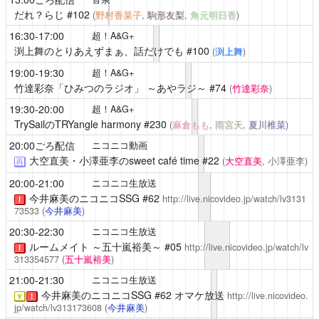
だれ？らじ
#102
(
野村香菜子
,
駒形友梨
,
角元明日香
)
16:30-17:00
超！A&G+
渕上舞のとりあえずまぁ、話だけでも
#100
(
渕上舞
)
19:00-19:30
超！A&G+
竹達彩奈「ひみつのラジオ」 ～あやラジ～
#74
(
竹達彩奈
)
19:30-20:00
超！A&G+
TrySailのTRYangle harmony
#230
(
麻倉もも
,
雨宮天
,
夏川椎菜
)
20:00ごろ配信
ニコニコ動画
大空直美・小澤亜李のsweet café time
#22
(
大空直美
, 小澤亜李)
再
20:00-21:00
ニコニコ生放送
今井麻美のニコニコSSG
#62
http://live.nicovideo.jp/watch/lv3131
！
73533
(
今井麻美
)
20:30-22:30
ニコニコ生放送
ルームメイト ～五十嵐裕美～
#05
http://live.nicovideo.jp/watch/lv
！
313354577
(
五十嵐裕美
)
21:00-21:30
ニコニコ生放送
今井麻美のニコニコSSG
#62 オマケ放送
http://live.nicovideo.
￥
！
jp/watch/lv313173608
(
今井麻美
)