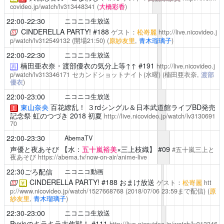
covideo.jp/watch/lv313448341
(
大橋彩香
)
22:00-22:30
ニコニコ生放送
CINDERELLA PARTY!
#188
ゲスト：
松嵜麗
http://live.nicovideo.j
p/watch/lv312549132
(開場21:50)
(
原紗友里
,
青木瑠璃子
)
22:00-22:30
ニコニコ生放送
楠田亜衣奈・渡部優衣の気分上等↑↑
#191
http://live.nicovideo.j
再
p/watch/lv313346171
セカンドショットナイト(水曜)
(楠田亜衣奈,
渡部
優衣
)
22:00-23:00
ニコニコ生放送
東山奈央
百花繚乱！ ３rdシングル＆日本武道館ライブBD発売
！
記念祭 虹のつづき 2018 初夏
http://live.nicovideo.jp/watch/lv3130691
70
22:00-23:30
AbemaTV
声優と夜あそび
【水：
五十嵐裕美
×三上枝織】 #09
#五十嵐三上と
夜あそび
https://abema.tv/now-on-air/anime-live
22:30ごろ配信
ニコニコ動画
CINDERELLA PARTY!
#188 おまけ放送
ゲスト：
松嵜麗
htt
￥
p://www.nicovideo.jp/watch/1527668768
(2018/07/06 23:59まで配信)
(
原
紗友里
,
青木瑠璃子
)
22:30-23:00
ニコニコ生放送
Pyxisのキラキラ大作戦！
#111