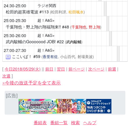
24:30-25:00
ラジオ関西
松田的超英雄電波
#113
(松田利冴,
松田颯水
)
25:00-25:30
超！A&G+
千葉翔也・野上翔の翔福翔来!!
#48
(
千葉翔也
,
野上翔
)
25:30-26:00
超！A&G+
武内駿輔のGooooood JOB!
#22
(
武内駿輔
)
27:00-27:30
超！A&G+
ここいば！
#59
(
香里有佐
, 小山百代, 射場美波)
再
[
今日2018/05/29(火)
||
前日
|
翌日
|
前ページ
|
次ページ
|
前週
|
次週
]
»今後の放送予定を全て表示
[広告]
番組表
番組一覧
検索
ヘルプ