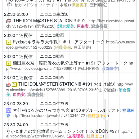
http://live.nicovideo.jp/watch/lv313346
171
セカンドショットナイト(水曜)
(
伊藤美来
, 豊田萌絵)
22:30-23:00
ニコニコ生放送
THE IDOLM@STER STATION!!!
#191
http://live.nicovideo.jp/wat
ch/lv312549194
(開場22:20)
(
沼倉愛美
,
原由実
,
浅倉杏美
)
23:00ごろ配信
ニコニコ動画
Pyxisのキラキラ大作戦！
#111 アフタートーク
http://www.nicov
￥
ideo.jp/watch/1527650229
(
伊藤美来
, 豊田萌絵)
23:00ごろ配信
ニコニコ動画
楠田亜衣奈・渡部優衣の気分上等↑↑
#191 アフタートーク
htt
￥
p://www.nicovideo.jp/watch/1527666071
(楠田亜衣奈,
渡部優衣
)
23:00ごろ配信
ニコニコ動画
THE IDOLM@STER STATION!!!
#191 おまけ放送
http://ww
￥
w.nicovideo.jp/watch/1527668889
(2018/07/06 23:59まで配信)
(
沼倉愛
美
,
原由実
,
浅倉杏美
)
23:00-23:30
ニコニコ生放送
☆佳村はるかのひみつきち☆
#138 #ブルールル
ゲスト:
福原綾
再
香
http://live.nicovideo.jp/watch/lv313345472
(
佳村はるか
)
23:30-24:00
ニコニコ生放送
りか＆まこの文化放送ホームランラジオ！ スタDON
#97
http://liv
e.nicovideo.jp/watch/lv313345493
(
立花理香
,
杜野まこ
)