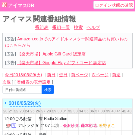
ログイン状態の確認
アイマスDB
アイマス関連番組情報
番組表
番組一覧
検索
ヘルプ
[広告]
Amazon.co.jpでのアイドルマスター関連商品のお買いもの
はこちらから
[広告]
【楽天市場】Apple Gift Card 認定店
[広告]
【楽天市場】Google Play ギフトコード 認定店
[
今日2018/05/29(火)
||
前日
|
翌日
|
前ページ
|
次ページ
|
前週
|
次週
]
[
番組表の表示設定
]
2018/05/29(火)
20
21
22
23
24
25
26
27
28
29
30
31
32
33
34
35
36
37
38
39
40
41
42
43
12:00ごろ配信
響 Radio Station
デレラジ☆
#107
出演：
会沢紗弥
,
藤本彩花
,
杜野まこ
再
13:00ごろ配信
音泉