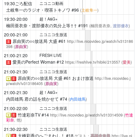
19:30ごろ配信
ニコニコ動画
土岐隼一のラジオ・喫茶トキノワ
#96
(
土岐隼一
)
19:30-20:00
超！A&G+
楠田亜衣奈・渡部優衣の気分上等↑↑
#191
(楠田亜衣奈,
渡部優衣
)
20:00-21:00
ニコニコ生放送
原由実の○○放送局 大盛
#61
http://live.nicovideo.jp/watch/lv313186
！
398
(
原由実
)
21:00-21:20
FRESH LIVE
愛美のPerfect Woman
#12
https://freshlive.tv/hibiki/213557
(
愛美
)
！
21:00-21:30
ニコニコ生放送
原由実の○○放送局 大盛
#61 おまけ放送
http://live.nicovideo.j
￥
！
p/watch/lv313186405
(
原由実
)
21:00-21:30
超！A&G+
内田雄馬 君の話を焼かせて
#74
(
内田雄馬
)
21:00-22:00
ニコニコ生放送
竹達彩奈TV
#14
http://live.nicovideo.jp/watch/lv313314509
(
竹達
￥
！
彩奈
, 他)
21:30-22:30
ニコニコ生放送
大橋彩香のへごまわし！
#18
ゲスト：
高橋未奈美
http://live.ni
￥
！