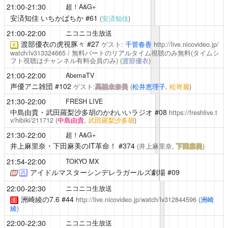
21:00-21:30
超！A&G+
安済知佳 いちかばちか
#61
(
安済知佳
)
21:00-22:00
ニコニコ生放送
渡部優衣の虎視豚々
#27
ゲスト:
千菅春香
http://live.nicovideo.jp/
￥
watch/lv313324665
/ 無料パートのリアルタイム視聴のみ無料(タイムシ
フト視聴はチャンネル有料会員のみ)
(
渡部優衣
)
21:00-22:00
AbemaTV
声優アニ雑団
#102
ゲスト:
高橋未奈美
(
松井恵理子
,
松嵜麗
)
21:30-22:00
FRESH LIVE
中島由貴・武田羅梨沙多胡のかわいいラジオ
#08
https://freshlive.t
v/hibiki/211712
(
中島由貴
,
武田羅梨沙多胡
)
21:30-22:00
超！A&G+
井上麻里奈・下田麻美のIT革命！
#374
(井上麻里奈,
下田麻美
)
21:54-22:00
TOKYO MX
アイドルマスターシンデレラガールズ劇場
#09
再
22:00-22:30
ニコニコ生放送
洲崎綾の7.6
#44
http://live.nicovideo.jp/watch/lv312844596
(
洲崎
！
綾
)
22:00-22:30
ニコニコ生放送