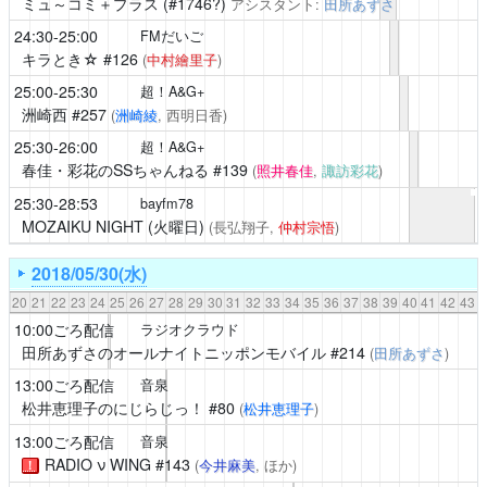
ミュ～コミ＋プラス
(#1746?)
アシスタント:
田所あずさ
24:30-25:00
FMだいご
キラとき☆
#126
(
中村繪里子
)
25:00-25:30
超！A&G+
洲崎西
#257
(
洲崎綾
, 西明日香)
25:30-26:00
超！A&G+
春佳・彩花のSSちゃんねる
#139
(
照井春佳
,
諏訪彩花
)
25:30-28:53
bayfm78
MOZAIKU NIGHT (火曜日)
(長弘翔子,
仲村宗悟
)
2018/05/30(水)
20
21
22
23
24
25
26
27
28
29
30
31
32
33
34
35
36
37
38
39
40
41
42
43
10:00ごろ配信
ラジオクラウド
田所あずさのオールナイトニッポンモバイル
#214
(
田所あずさ
)
13:00ごろ配信
音泉
松井恵理子のにじらじっ！
#80
(
松井恵理子
)
13:00ごろ配信
音泉
RADIO ν WING
#143
(
今井麻美
, ほか)
！