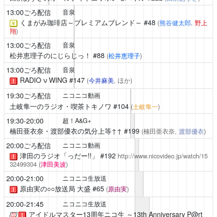
13:00ごろ配信
音泉
くまがみ珈琲店～プレミアムブレンド～
#48
(
熊谷健太郎
,
野上
￥
翔
)
13:00ごろ配信
音泉
松井恵理子のにじらじっ！
#88
(
松井恵理子
)
13:00ごろ配信
音泉
RADIO ν WING
#147
(
今井麻美
, ほか)
！
19:30ごろ配信
ニコニコ動画
土岐隼一のラジオ・喫茶トキノワ
#104
(
土岐隼一
)
19:30-20:00
超！A&G+
楠田亜衣奈・渡部優衣の気分上等↑↑
#199
(楠田亜衣奈,
渡部優衣
)
20:00ごろ配信
ニコニコ動画
津田のラジオ「っだー!!」
#192
http://www.nicovideo.jp/watch/15
！
32499304
(
津田美波
)
20:00-21:00
ニコニコ生放送
原由実の○○放送局 大盛
#65
(
原由実
)
！
20:00-21:45
ニコニコ生放送
アイドルマスター13周年ニコ生 ～13th Anniversary P@rt
！