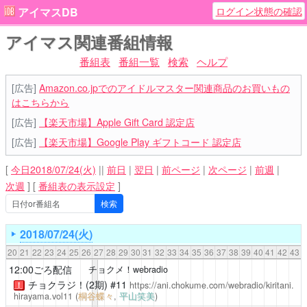
ログイン状態の確認
アイマスDB
アイマス関連番組情報
番組表
番組一覧
検索
ヘルプ
[広告]
Amazon.co.jpでのアイドルマスター関連商品のお買いもの
はこちらから
[広告]
【楽天市場】Apple Gift Card 認定店
[広告]
【楽天市場】Google Play ギフトコード 認定店
[
今日2018/07/24(火)
||
前日
|
翌日
|
前ページ
|
次ページ
|
前週
|
次週
]
[
番組表の表示設定
]
2018/07/24(火)
20
21
22
23
24
25
26
27
28
29
30
31
32
33
34
35
36
37
38
39
40
41
42
43
12:00ごろ配信
チョクメ！webradio
チョクラジ！(2期)
#11
https://ani.chokume.com/webradio/kiritani.
！
hirayama.vol11
(
桐谷蝶々
,
平山笑美
)