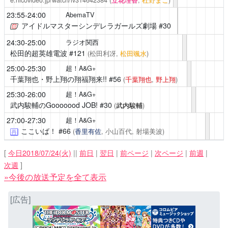
23:55-24:00
AbemaTV
アイドルマスターシンデレラガールズ劇場
#30
24:30-25:00
ラジオ関西
松田的超英雄電波
#121
(松田利冴,
松田颯水
)
25:00-25:30
超！A&G+
千葉翔也・野上翔の翔福翔来!!
#56
(
千葉翔也
,
野上翔
)
25:30-26:00
超！A&G+
武内駿輔のGooooood JOB!
#30
(
武内駿輔
)
27:00-27:30
超！A&G+
ここいば！
#66
(
香里有佐
, 小山百代, 射場美波)
再
[
今日2018/07/24(火)
||
前日
|
翌日
|
前ページ
|
次ページ
|
前週
|
次週
]
»今後の放送予定を全て表示
[広告]