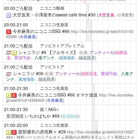
20:00ごろ配信
ニコニコ動画
大空直美・小澤亜李のsweet café time
#30
(
大空直美
, 小澤亜李)
再
20:00-21:00
ニコニコ生放送
今井麻美のニコニコSSG
#66
http://live.nicovideo.jp/watch/lv3143
！
65385
(
今井麻美
)
21:00ごろ配信
アソビストアプレミアム
シャニラジ
#6 【フルサイズ】
出演:
アンティーカ
(
礒部花
￥
凜
、
菅沼千紗
、
八巻アンナ
、
成海瑠奈
、
結名美月
)
21:00ごろ配信
アソビストア
シャニラジ
#06
出演:
アンティーカ
(
礒部花凜
、
菅沼千紗
、
八巻ア
ンナ
、
成海瑠奈
、
結名美月
)
21:00-21:30
ニコニコ生放送
今井麻美のニコニコSSG
#66 オマケ放送
http://live.nicovideo.
￥
！
jp/watch/lv314365403
(
今井麻美
)
21:00-21:30
超！A&G+
安済知佳 いちかばちか
#69
(
安済知佳
)
21:00-22:00
ニコニコ生放送
渡部優衣の虎視豚々
#29
http://live.nicovideo.jp/watch/lv313927
￥
！
454
/ 無料パートのリアルタイム視聴のみ無料(タイムシフト視聴はチャ