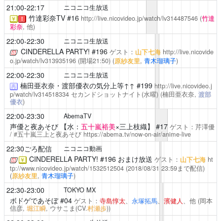
21:00-22:17
ニコニコ生放送
竹達彩奈TV
#16
http://live.nicovideo.jp/watch/lv314487546
(
竹達
￥
！
彩奈
, 他)
22:00-22:30
ニコニコ生放送
CINDERELLA PARTY!
#196
ゲスト：
山下七海
http://live.nicovide
o.jp/watch/lv313935196
(開場21:50)
(
原紗友里
,
青木瑠璃子
)
22:00-22:30
ニコニコ生放送
楠田亜衣奈・渡部優衣の気分上等↑↑
#199
http://live.nicovideo.j
再
p/watch/lv314518334
セカンドショットナイト(水曜)
(楠田亜衣奈,
渡部
優衣
)
22:00-23:30
AbemaTV
声優と夜あそび
【水：
五十嵐裕美
×三上枝織】 #17
ゲスト：
芹澤優
/ #五十嵐三上と夜あそび
https://abema.tv/now-on-air/anime-live
22:30ごろ配信
ニコニコ動画
CINDERELLA PARTY!
#196 おまけ放送
ゲスト：
山下七海
ht
￥
tp://www.nicovideo.jp/watch/1532512504
(2018/08/31 23:59まで配信)
(
原紗友里
,
青木瑠璃子
)
22:30-23:00
TOKYO MX
ボドゲであそぼ
#04
ゲスト：
寺島惇太
、
永塚拓馬
、
濱健人
、他
(岡本
信彦,
堀江瞬
, ウサこま(CV.
村瀬歩
))