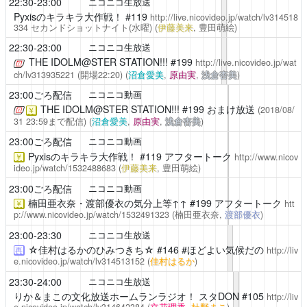
22:30-23:00
ニコニコ生放送
Pyxisのキラキラ大作戦！
#119
http://live.nicovideo.jp/watch/lv314518
334
セカンドショットナイト(水曜)
(
伊藤美来
, 豊田萌絵)
22:30-23:00
ニコニコ生放送
THE IDOLM@STER STATION!!!
#199
http://live.nicovideo.jp/wat
ch/lv313935221
(開場22:20)
(
沼倉愛美
,
原由実
,
浅倉杏美
)
23:00ごろ配信
ニコニコ動画
THE IDOLM@STER STATION!!!
#199 おまけ放送
(2018/08/
￥
31 23:59まで配信)
(
沼倉愛美
,
原由実
,
浅倉杏美
)
23:00ごろ配信
ニコニコ動画
Pyxisのキラキラ大作戦！
#119 アフタートーク
http://www.nicov
￥
ideo.jp/watch/1532488683
(
伊藤美来
, 豊田萌絵)
23:00ごろ配信
ニコニコ動画
楠田亜衣奈・渡部優衣の気分上等↑↑
#199 アフタートーク
htt
￥
p://www.nicovideo.jp/watch/1532491323
(楠田亜衣奈,
渡部優衣
)
23:00-23:30
ニコニコ生放送
☆佳村はるかのひみつきち☆
#146 #ほどよい気候だの
http://liv
再
e.nicovideo.jp/watch/lv314513152
(
佳村はるか
)
23:30-24:00
ニコニコ生放送
りか＆まこの文化放送ホームランラジオ！ スタDON
#105
http://liv
e.nicovideo.jp/watch/lv314642384
(
立花理香
,
杜野まこ
)