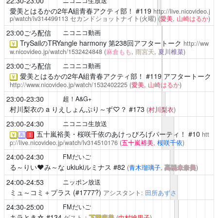
22:30-23:00
ニコニコ生放送
愛美とはるかの2年A組青春アクティ部！
#119
http://live.nicovideo.j
p/watch/lv314499113
セカンドショットナイト(火曜)
(
愛美
,
山崎はるか
)
23:00ごろ配信
ニコニコ動画
TrySailのTRYangle harmony
第238回アフタートーク
http://ww
￥
w.nicovideo.jp/watch/1532424848
(
麻倉もも
,
雨宮天
,
夏川椎菜
)
23:00ごろ配信
ニコニコ動画
愛美とはるかの2年A組青春アクティ部！
#119 アフタートーク
￥
http://www.nicovideo.jp/watch/1532402225
(
愛美
,
山崎はるか
)
23:00-23:30
超！A&G+
村川梨衣の a りえしょんぷり～ず♡？
#173
(
村川梨衣
)
23:00-24:30
ニコニコ生放送
五十嵐裕美・桜咲千依のあけっぴろげパーティ！
#10
htt
￥
再
！
p://live.nicovideo.jp/watch/lv314510176
(
五十嵐裕美
,
桜咲千依
)
24:00-24:30
FMだいご
る～りい❤️み～な ukiukiルミナス
#82
(
青木瑠璃子
,
高橋未奈美
)
24:00-24:53
ニッポン放送
ミュ～コミ＋プラス
(#1777?)
アシスタント:
田所あずさ
24:30-25:00
FMだいご
キラとき☆
#134
ゲスト：
下田麻美
(
中村繪里子
)