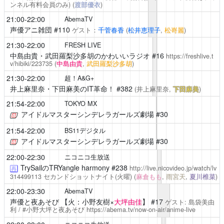
ンネル有料会員のみ)
(
渡部優衣
)
21:00-22:00
AbemaTV
声優アニ雑団
#110
ゲスト：
千菅春香
(
松井恵理子
,
松嵜麗
)
21:30-22:00
FRESH LIVE
中島由貴・武田羅梨沙多胡のかわいいラジオ
#16
https://freshlive.t
v/hibiki/223735
(
中島由貴
,
武田羅梨沙多胡
)
21:30-22:00
超！A&G+
井上麻里奈・下田麻美のIT革命！
#382
(井上麻里奈,
下田麻美
)
21:54-22:00
TOKYO MX
アイドルマスターシンデレラガールズ劇場
#30
21:54-22:00
BS11デジタル
アイドルマスターシンデレラガールズ劇場
#30
22:00-22:30
ニコニコ生放送
TrySailのTRYangle harmony
#238
http://live.nicovideo.jp/watch/lv
再
314499113
セカンドショットナイト(火曜)
(
麻倉もも
,
雨宮天
,
夏川椎菜
)
22:00-23:30
AbemaTV
声優と夜あそび
【火：小野友樹×
大坪由佳
】 #17
ゲスト: 島袋美由
利 / #小野大坪と夜あそび
https://abema.tv/now-on-air/anime-live