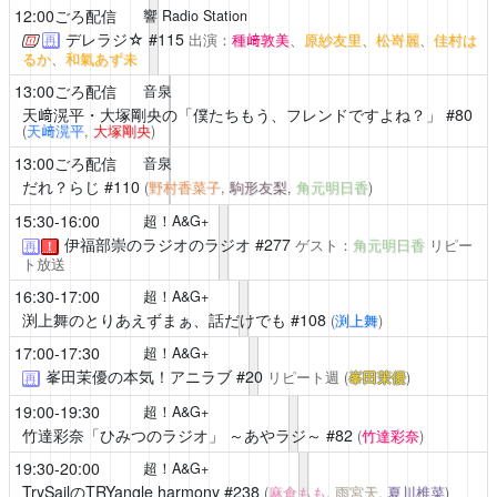
12:00ごろ配信
響 Radio Station
デレラジ☆
#115
出演：
種﨑敦美
、
原紗友里
、
松嵜麗
、
佳村は
再
るか
、
和氣あず未
13:00ごろ配信
音泉
天﨑滉平・大塚剛央の「僕たちもう、フレンドですよね？」
#80
(
天﨑滉平
,
大塚剛央
)
13:00ごろ配信
音泉
だれ？らじ
#110
(
野村香菜子
,
駒形友梨
,
角元明日香
)
15:30-16:00
超！A&G+
伊福部崇のラジオのラジオ
#277
ゲスト：
角元明日香
リピー
再
！
ト放送
16:30-17:00
超！A&G+
渕上舞のとりあえずまぁ、話だけでも
#108
(
渕上舞
)
17:00-17:30
超！A&G+
峯田茉優の本気！アニラブ
#20
リピート週
(
峯田茉優
)
再
19:00-19:30
超！A&G+
竹達彩奈「ひみつのラジオ」 ～あやラジ～
#82
(
竹達彩奈
)
19:30-20:00
超！A&G+
TrySailのTRYangle harmony
#238
(
麻倉もも
,
雨宮天
,
夏川椎菜
)