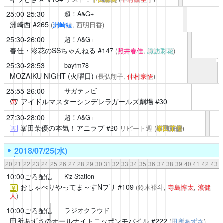
25:00-25:30
超！A&G+
洲崎西
#265
(
洲崎綾
, 西明日香)
25:30-26:00
超！A&G+
春佳・彩花のSSちゃんねる
#147
(
照井春佳
,
諏訪彩花
)
25:30-28:53
bayfm78
MOZAIKU NIGHT (火曜日)
(長弘翔子,
仲村宗悟
)
25:55-26:00
サガテレビ
アイドルマスターシンデレラガールズ劇場
#30
27:30-28:00
超！A&G+
峯田茉優の本気！アニラブ
#20
リピート週
(
峯田茉優
)
再
2018/07/25(水)
20
21
22
23
24
25
26
27
28
29
30
31
32
33
34
35
36
37
38
39
40
41
42
43
10:00ごろ配信
K'z Station
おしゃべりやってま～すNプリ
#109
(鈴木裕斗,
寺島惇太
,
濱健
￥
人
)
10:00ごろ配信
ラジオクラウド
田所あずさのオールナイトニッポンモバイル
#222
(
田所あずさ
)