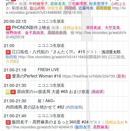
y!!!!!～
出演:
中村繪里子
,
若林直美
,
三宅麻理恵
,
松井恵理子
,
山崎はる
か
,
駒形友梨
,
益山武明
,
汐谷文康
,
関根瞳
,
近藤玲奈
,
峯田茉優
http://liv
e.nicovideo.jp/watch/lv314488685
(開場19:50)
20:00-22:15
ニコニコ生放送
PHONON新作上映会
出演：
佳村はるか
、
津田美波
、
大空直美
、
！
牧野由依
、
金子真由美
、
高橋未奈美
、他
http://live.nicovideo.jp/watch/lv
314525518
21:00
ニコニコ生放送
江口拓也・八代拓の『さんたく!!!』
#15
ゲスト：
浅沼晋太郎
、
！
駒田航
http://live.nicovideo.jp/watch/lv314116432
(開場20:50)
(江口拓也,
八代拓
)
21:00-21:18
FRESH LIVE
愛美のPerfect Woman
#16
https://freshlive.tv/hibiki/224733
(
愛美
)
！
21:00-21:30
ニコニコ生放送
原由実の○○放送局 大盛
#65 おまけ放送
(
原由実
)
￥
！
21:00-21:30
超！A&G+
内田雄馬 君の話を焼かせて
#82
(
内田雄馬
)
21:00-21:40
ニコニコ生放送
飯田友子・髙野麻美のまるっと360度
#24
ゲスト：
佳村はるか
h
！
ttp://live.nicovideo.jp/watch/lv314240415
(
飯田友子
,
髙野麻美
)