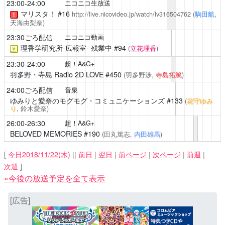
23:00-24:00
ニコニコ生放送
マリスタ！
#16
http://live.nicovideo.jp/watch/lv316504762
(
駒田航
,
！
天海由梨奈)
23:30ごろ配信
ニコニコ動画
理香学研究所-広報室-
残業中 #94
(
立花理香
)
￥
23:30-24:00
超！A&G+
羽多野・寺島 Radio 2D LOVE
#450
(羽多野渉,
寺島拓篤
)
24:00ごろ配信
音泉
ゆみりと愛奈のモグモグ・コミュニケーションズ
#133
(
花守ゆみ
り
, 鈴木愛奈)
26:00-26:30
超！A&G+
BELOVED MEMORIES
#190
(田丸篤志,
内田雄馬
)
[
今日2018/11/22(木)
||
前日
|
翌日
|
前ページ
|
次ページ
|
前週
|
次週
]
»今後の放送予定を全て表示
[広告]