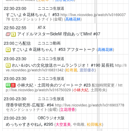
22:30-23:00
ニコニコ生放送
すごいよ☆花林ちゃん！
#53
http://live.nicovideo.jp/watch/lv3169037
78
セカンドショットナイト(金曜)
(
高橋花林
)
22:50-22:55
AT-X
アイドルマスターSideM 理由あってMini!
#07
￥
23:00ごろ配信
ニコニコ動画
すごいよ☆花林ちゃん！
#53 アフタートーク
(
高橋花林
)
￥
23:00-23:30
ニコニコ生放送
れい＆ゆいの文化放送ホームランラジオ！
#190 延長戦
http://li
￥
ve.nicovideo.jp/watch/lv316831342
(
松嵜麗
,
渡部優衣
)
23:00-23:30
ニコニコ生放送
小林大紀・土田玲央のツイートーク
#23
配信時間変更 /
htt
注
！
p://live.nicovideo.jp/watch/lv316750329
(
小林大紀
, 土田玲央)
23:00-23:30
ニコニコ生放送
理香学研究所-広報室-
#94
http://live.nicovideo.jp/watch/lv316903778
セカンドショットナイト(金曜)
(
立花理香
)
23:00-23:30
OBCラジオ大阪
めっちゃすきやねん
#295
(
大空直美
, 中島唯,
松田颯水
)