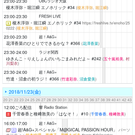
23:00-23:30
OBCラジオ大阪
榎木淳弥・堀江瞬 エノホリック
#34
(
榎木淳弥
,
堀江瞬
)
23:00-23:30
FRESH LIVE
榎木淳弥・堀江瞬 エノホリック
#34
https://freshlive.tv/enoho/25
￥
0222
(
榎木淳弥
,
堀江瞬
)
23:00-23:30
超！A&G+
花澤香菜のひとりでできるかな？
#366
(
花澤香菜
)
23:30-24:00
ラジオ関西
ゆきんこ・りえしょんのいちごまみれだよ～
#242
(
五十嵐裕美
,
村
川梨衣
)
23:30-24:00
超！A&G+
竹達・沼倉の初ラジ！
#366
(
竹達彩奈
,
沼倉愛美
)
2018/11/23(金)
20
21
22
23
24
25
26
27
28
29
30
31
32
33
34
35
36
37
38
39
40
41
42
43
12:00ごろ配信
響 Radio Station
千菅春香と種﨑敦美の「はなそ！」
#10
(
千菅春香
,
種﨑敦美
)
！
16:00-17:00
超！A&G+
超!A&G+スペシャル「M@GICAL PASSION HOUR」
パーソ
再