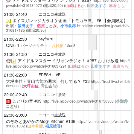
http://live.nicovideo.j
p/watch/lv316434072
(開場20:50)
(
山崎はるか
,
田所あずさ
,
麻倉もも
)
21:00-21:40
ニコニコ生放送
ボイスガレッジカラオケ企画「トモカラ!!!」 #6 【会員限定】
￥
出演：
飯田友子
、
藍原ことみ
、
小市眞琴
http://live.nicovideo.jp/watch/lv
316817185
(開場20:30)
21:00-22:30
bayfm78
ON8+1
パーソナリティ：
八代拓
/ #on8
21:30-21:50
ニコニコ生放送
アイドルマスター ミリオンラジオ！
#287 おまけ放送
http://
￥
live.nicovideo.jp/watch/lv316637291
(
山崎はるか
,
田所あずさ
,
麻倉もも
)
21:30-22:00
FRESH LIVE
大坪由佳・青山吉能の週末、何してる？
#33
https://freshlive.tv/hibik
i/250300
(
大坪由佳
, 青山吉能)
22:00-22:40
ニコニコ生放送
ことりの音
#09
http://live.nicovideo.jp/watch/lv316750303
(
小岩井
！
ことり
)
22:30-23:00
ニコニコ生放送
のぞみとあやかのMog² Kitchen
#136
http://live.nicovideo.jp/watch/lv
316881302
(
山本希望
,
福原綾香
)