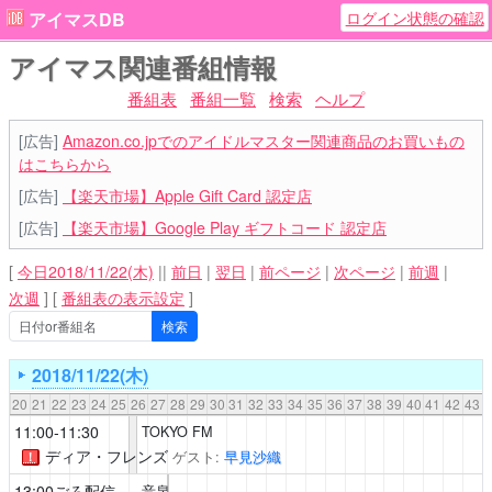
ログイン状態の確認
アイマスDB
アイマス関連番組情報
番組表
番組一覧
検索
ヘルプ
[広告]
Amazon.co.jpでのアイドルマスター関連商品のお買いもの
はこちらから
[広告]
【楽天市場】Apple Gift Card 認定店
[広告]
【楽天市場】Google Play ギフトコード 認定店
[
今日2018/11/22(木)
||
前日
|
翌日
|
前ページ
|
次ページ
|
前週
|
次週
]
[
番組表の表示設定
]
2018/11/22(木)
20
21
22
23
24
25
26
27
28
29
30
31
32
33
34
35
36
37
38
39
40
41
42
43
11:00-11:30
TOKYO FM
ディア・フレンズ
ゲスト:
早見沙織
！
13:00ごろ配信
音泉