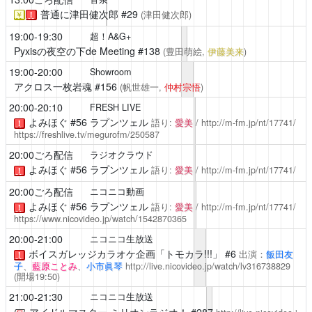
普通に津田健次郎
#29
(津田健次郎)
￥
！
19:00-19:30
超！A&G+
Pyxisの夜空の下de Meeting
#138
(豊田萌絵,
伊藤美来
)
19:00-20:00
Showroom
アクロス一枚岩魂
#156
(帆世雄一,
仲村宗悟
)
20:00-20:10
FRESH LIVE
よみほぐ
#56 ラプンツェル
語り:
愛美
/
http://m-fm.jp/nt/17741/
！
https://freshlive.tv/megurofm/250587
20:00ごろ配信
ラジオクラウド
よみほぐ
#56 ラプンツェル
語り:
愛美
/
http://m-fm.jp/nt/17741/
！
20:00ごろ配信
ニコニコ動画
よみほぐ
#56 ラプンツェル
語り:
愛美
/
http://m-fm.jp/nt/17741/
！
https://www.nicovideo.jp/watch/1542870365
20:00-21:00
ニコニコ生放送
ボイスガレッジカラオケ企画「トモカラ!!!」 #6
出演：
飯田友
！
子
、
藍原ことみ
、
小市眞琴
http://live.nicovideo.jp/watch/lv316738829
(開場19:50)
21:00-21:30
ニコニコ生放送
アイドルマスター ミリオンラジオ！
#287