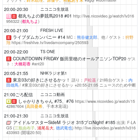
ナリティ：
鈴木絵理
、
原優子
、
和氣あず未
#agqr #idolmaster
20:00-20:30
ニコニコ生放送
都丸ちよの夢競馬2018
#01
http://live.nicovideo.jp/watch/lv316
新
！
956322
(
都丸ちよ
)
20:00-21:00
FRESH LIVE
ライブダムカンパニー #14
MC：
熊谷健太郎
、他 / ゲスト：
狩野
！
翔
https://freshlive.tv/livedamcompany/250593
20:00-22:00
TS ONE
COUNTDOWN FRIDAY 飯田里穂のオールアニソンTOP20
ゲス
！
ト：
大橋彩香
#ant20
20:05-21:55
NHKラジオ第1
東京03の好きにさせるかッ！
語り：
戸松遥
/ 21時台ゲスト：
内
！
田雄馬
/ #東京03の好きにさせるかッ
※20:55-21:05 ニュースのため中断
21:00ごろ配信
ニコニコ動画
しゃかりきちゃん
#75、#76
https://www.nicovideo.jp/watch/15
￥
！
42867604
(
高田憂希
、千本木彩花)
21:00-21:30
ニコニコ生放送
アイドルマスターSideM ラジオ 315プロNight!
#185
出演: F-LA
GS (
三瓶由布子
,
浦尾岳大
,
徳武竜也
)
http://live.nicovideo.jp/watch/lv316
433993
(開場20:50)