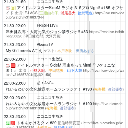
21:30-21:50
ニコニコ生放送
アイドルマスターSideM ラジオ 315プロNight!
#185 オフサ
￥
イド
出演: F-LAGS (
三瓶由布子
,
浦尾岳大
,
徳武竜也
)
http://live.nicovide
o.jp/watch/lv316637344
21:30-22:00
FRESH LIVE
津田健次郎・大河元気のジョシ禁ラジオ!!
#33
https://freshlive.tv/hib
iki/250826
(津田健次郎, 大河元気)
21:30-23:00
AbemaTV
My Girl meets Aこえ
ゲスト:
木戸衣吹
、
田所あずさ
22:00-23:00
ニコニコ生放送
アイドルマスター SideM 理由あってMini!『ワケミニな
！
ま！』
出演：
小林大紀
、
中田祐矢
、
山下大輝
http://live.nicovideo.jp/wa
tch/lv316857204
(開場21:50)
22:00-23:00
超！A&G+
れい＆ゆいの文化放送ホームランラジオ！
#190
(
松嵜麗
,
渡部優衣
)
22:00-23:00
ニコニコ生放送
れい＆ゆいの文化放送ホームランラジオ！
#190
http://live.nicovide
o.jp/watch/lv316831330
(
松嵜麗
,
渡部優衣
)
22:30-23:00
ニコニコ生放送
トキをかけるクマ
#29
配信時間変更 /
http://live.nicovideo.jp/w
注
！
atch/lv316750329
(
土岐隼一
,
熊谷健太郎
)