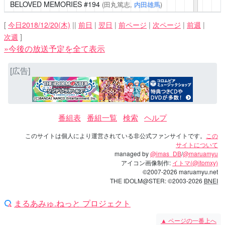
BELOVED MEMORIES
#194
(田丸篤志,
内田雄馬
)
[
今日2018/12/20(木)
||
前日
|
翌日
|
前ページ
|
次ページ
|
前週
|
次週
]
»今後の放送予定を全て表示
[広告]
番組表
番組一覧
検索
ヘルプ
このサイトは個人により運営されている非公式ファンサイトです。
この
サイトについて
managed by
@imas_DB
/
@maruamyu
アイコン画像制作:
イトマ(@itomxy)
©2007-2026 maruamyu.net
THE IDOLM@STER: ©2003-2026
BNEI
まるあみゅ.ねっと プロジェクト
▲
ページの一番上へ