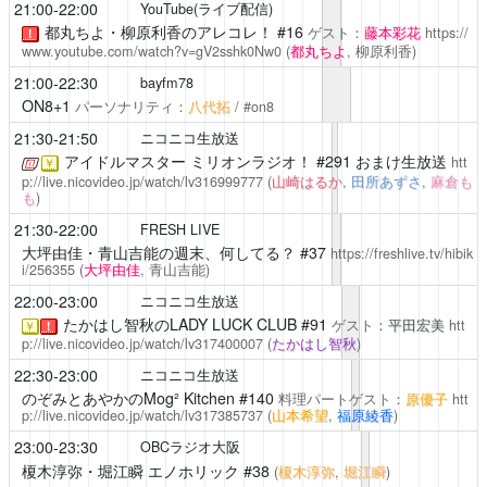
21:00-22:00
YouTube(ライブ配信)
都丸ちよ・柳原利香のアレコレ！
#16
ゲスト：
藤本彩花
https://
！
www.youtube.com/watch?v=gV2sshk0Nw0
(
都丸ちよ
, 柳原利香)
21:00-22:30
bayfm78
ON8+1
パーソナリティ：
八代拓
/ #on8
21:30-21:50
ニコニコ生放送
アイドルマスター ミリオンラジオ！
#291 おまけ生放送
htt
￥
p://live.nicovideo.jp/watch/lv316999777
(
山崎はるか
,
田所あずさ
,
麻倉も
も
)
21:30-22:00
FRESH LIVE
大坪由佳・青山吉能の週末、何してる？
#37
https://freshlive.tv/hibik
i/256355
(
大坪由佳
, 青山吉能)
22:00-23:00
ニコニコ生放送
たかはし智秋のLADY LUCK CLUB
#91
ゲスト：
平田宏美
htt
￥
！
p://live.nicovideo.jp/watch/lv317400007
(
たかはし智秋
)
22:30-23:00
ニコニコ生放送
のぞみとあやかのMog² Kitchen
#140
料理パートゲスト：
原優子
htt
p://live.nicovideo.jp/watch/lv317385737
(
山本希望
,
福原綾香
)
23:00-23:30
OBCラジオ大阪
榎木淳弥・堀江瞬 エノホリック
#38
(
榎木淳弥
,
堀江瞬
)