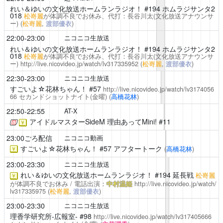
れい＆ゆいの文化放送ホームランラジオ！
#194 ホムラジサンタ2
018
松嵜麗
が体調不良でお休み、代打：長谷川太(文化放送アナウンサ
ー)
(
松嵜麗
,
渡部優衣
)
22:00-23:00
ニコニコ生放送
れい＆ゆいの文化放送ホームランラジオ！
#194 ホムラジサンタ2
018
松嵜麗
が体調不良でお休み、代打：長谷川太(文化放送アナウンサ
ー)
http://live.nicovideo.jp/watch/lv317335952
(
松嵜麗
,
渡部優衣
)
22:30-23:00
ニコニコ生放送
すごいよ☆花林ちゃん！
#57
http://live.nicovideo.jp/watch/lv3174056
66
セカンドショットナイト(金曜)
(
高橋花林
)
22:50-22:55
AT-X
アイドルマスターSideM 理由あってMini!
#11
￥
23:00ごろ配信
ニコニコ動画
すごいよ☆花林ちゃん！
#57 アフタートーク
(
高橋花林
)
￥
23:00-23:30
ニコニコ生放送
れい＆ゆいの文化放送ホームランラジオ！
#194 延長戦
松嵜麗
￥
が体調不良でお休み / 電話出演：
中村温姫
http://live.nicovideo.jp/watch/
lv317335975
(
松嵜麗
,
渡部優衣
)
23:00-23:30
ニコニコ生放送
理香学研究所-広報室-
#98
http://live.nicovideo.jp/watch/lv317405666