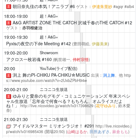
朝日奈丸佳の本気！アニラブ #6
ゲスト：
伊達朱里紗
#agqr #alb4
！
18:00-19:00
超！A&G+
A&G ARTIST ZONE THE CATCH
沢城千春のTHE CATCH #12
！
ゲスト：
赤羽根健治
19:00-19:30
超！A&G+
Pyxisの夜空の下de Meeting
#142
(豊田萌絵,
伊藤美来
)
19:00-20:00
Showroom
アクロス一枚岩魂
#160
(帆世雄一,
仲村宗悟
)
20:00
YouTube(ライブ配信)
渕上 舞のPI-CHIKU PA-CHIKU☆MUSIC
出演：
渕上舞
、他
http
！
s://www.youtube.com/watch?v=2UxbZPbH94w
20:00-21:00
ニコニコ生放送
ゆみりと愛奈のモグモグ・コミュニケーションズ
年末スペシ
！
ャル生放送「忘年会で何食べる？もちろん、オムライスだよ
ね！」
http://live.nicovideo.jp/watch/lv317398629
(
花守ゆみり
, 鈴木愛
奈)
21:00-21:30
ニコニコ生放送
アイドルマスター ミリオンラジオ！
#291
http://live.nicovideo.j
p/watch/lv316985436
(開場20:50)
(
山崎はるか
,
田所あずさ
,
麻倉もも
)