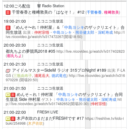
12:00ごろ配信
響 Radio Station
千菅春香と種﨑敦美の「はなそ！」
#12
(
千菅春香
,
種﨑敦美
)
！
19:00-21:00
ニコニコ生放送
「めんそ〜れ！仲村屋」＆「
中島ヨシキ
のザックリエイト」合
！
同生放送
出演：
仲村宗悟
・
中島ヨシキ
・
熊谷健太郎
・
深町寿成
http://l
ive.nicovideo.jp/watch/lv317472267
(開場18:50)
20:00-20:30
ニコニコ生放送
都丸ちよの夢競馬2018
#05
http://live.nicovideo.jp/watch/lv317402823
(
都丸ちよ
)
21:00-21:30
ニコニコ生放送
アイドルマスターSideM ラジオ 315プロNight!
#189
出演: F-LA
GS (
三瓶由布子
,
浦尾岳大
,
徳武竜也
)
http://live.nicovideo.jp/watch/lv316
970228
(開場20:50)
21:00-21:50
ニコニコ生放送
めんそ～れ！仲村屋
「
中島ヨシキ
のザックリエイト」合同
￥
！
生放送 Side 仲村屋
ゲスト：
中島ヨシキ
・
熊谷健太郎
・
深町寿成
htt
p://live.nicovideo.jp/watch/lv317482652
(開場20:30)
(
仲村宗悟
)
21:00-22:00
FRESH LIVE
木戸衣吹のまだまだFRESH!です
#17
https://freshlive.tv/kido-i
￥
！
buki/254998
(
木戸衣吹
)