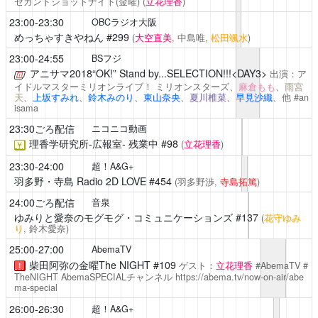
セカンドショットナイト(金曜)
(
立花理香
)
23:00-23:30
OBCラジオ大阪
めっちゃすきやねん
#299
(
大空直美
, 中島唯,
松田颯水
)
23:00-24:55
BSフジ
アニサマ2018“OK!” Stand by...SELECTION!!!<DAY3>
出演：ア
イドルマスターミリオンライブ！ ミリオンスターズ、
麻倉もも
、
雨宮
天
、
上坂すみれ
、
鈴木みのり
、
東山奈央
、
夏川椎菜
、
早見沙織
、他 #an
isama
23:30ごろ配信
ニコニコ動画
理香学研究所-広報室-
残業中 #98
(
立花理香
)
￥
23:30-24:00
超！A&G+
羽多野・寺島 Radio 2D LOVE
#454
(羽多野渉,
寺島拓篤
)
24:00ごろ配信
音泉
ゆみりと愛奈のモグモグ・コミュニケーションズ
#137
(
花守ゆみ
り
, 鈴木愛奈)
25:00-27:00
AbemaTV
柴田阿弥の金曜The NIGHT #109
ゲスト：
立花理香
#AbemaTV #
！
TheNIGHT
AbemaSPECIALチャンネル
https://abema.tv/now-on-air/abe
ma-special
26:00-26:30
超！A&G+