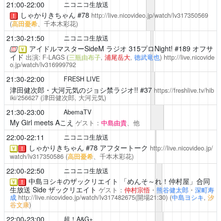
21:00-22:00
ニコニコ生放送
しゃかりきちゃん
#78
http://live.nicovideo.jp/watch/lv317350569
！
(
高田憂希
、千本木彩花)
21:30-21:50
ニコニコ生放送
アイドルマスターSideM ラジオ 315プロNight!
#189 オフサ
￥
イド
出演: F-LAGS (
三瓶由布子
,
浦尾岳大
,
徳武竜也
)
http://live.nicovide
o.jp/watch/lv316999792
21:30-22:00
FRESH LIVE
津田健次郎・大河元気のジョシ禁ラジオ!!
#37
https://freshlive.tv/hib
iki/256627
(津田健次郎, 大河元気)
21:30-23:00
AbemaTV
My Girl meets Aこえ
ゲスト：
中島由貴
、他
22:00-22:11
ニコニコ生放送
しゃかりきちゃん
#78 アフタートーク
http://live.nicovideo.jp/
￥
！
watch/lv317350586
(
高田憂希
、千本木彩花)
22:00-22:50
ニコニコ生放送
中島ヨシキのザックリエイト
「めんそ～れ！仲村屋」合同
￥
！
生放送 Side ザックリエイト
ゲスト：
仲村宗悟
・
熊谷健太郎
・
深町寿
成
http://live.nicovideo.jp/watch/lv317482675
(開場21:30)
(
中島ヨシキ
,
汐
谷文康
)
22:00-23:00
超！A&G+