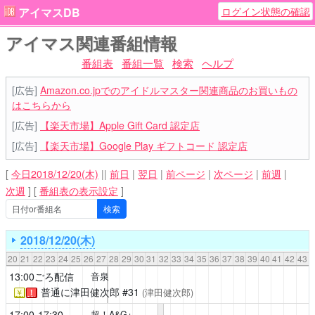
ログイン状態の確認
アイマスDB
アイマス関連番組情報
番組表
番組一覧
検索
ヘルプ
[広告]
Amazon.co.jpでのアイドルマスター関連商品のお買いもの
はこちらから
[広告]
【楽天市場】Apple Gift Card 認定店
[広告]
【楽天市場】Google Play ギフトコード 認定店
[
今日2018/12/20(木)
||
前日
|
翌日
|
前ページ
|
次ページ
|
前週
|
次週
]
[
番組表の表示設定
]
2018/12/20(木)
20
21
22
23
24
25
26
27
28
29
30
31
32
33
34
35
36
37
38
39
40
41
42
43
13:00ごろ配信
音泉
普通に津田健次郎
#31
(津田健次郎)
￥
！
17:00-17:30
超！A&G+