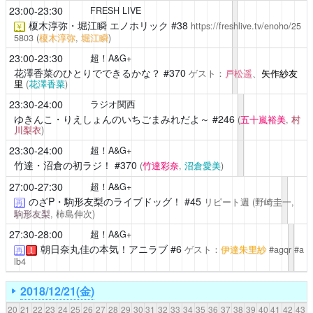
23:00-23:30
FRESH LIVE
榎木淳弥・堀江瞬 エノホリック
#38
https://freshlive.tv/enoho/25
￥
5803
(
榎木淳弥
,
堀江瞬
)
23:00-23:30
超！A&G+
花澤香菜のひとりでできるかな？
#370
ゲスト：
戸松遥
、
矢作紗友
里
(
花澤香菜
)
23:30-24:00
ラジオ関西
ゆきんこ・りえしょんのいちごまみれだよ～
#246
(
五十嵐裕美
,
村
川梨衣
)
23:30-24:00
超！A&G+
竹達・沼倉の初ラジ！
#370
(
竹達彩奈
,
沼倉愛美
)
27:00-27:30
超！A&G+
のざP・駒形友梨のライブドッグ！
#45
リピート週
(野崎圭一,
再
駒形友梨
, 柿島伸次)
27:30-28:00
超！A&G+
朝日奈丸佳の本気！アニラブ #6
ゲスト：
伊達朱里紗
#agqr #a
再
！
lb4
2018/12/21(金)
20
21
22
23
24
25
26
27
28
29
30
31
32
33
34
35
36
37
38
39
40
41
42
43