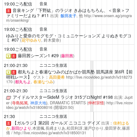
19:00ごろ配信
音泉
音泉キング「下野紘」のラジオ きみはもちろん、＜音泉＞フ
！
ァミリーだよね？ #11
出演:
飯田友子
, 他
http://www.onsen.ag/progra
m/onsenking/
19:00ごろ配信
音泉
ゆみりと愛奈のモグモグ・コミュニケーションズ
よりぬきモグコ
ミ #07
(
花守ゆみり
, 鈴木愛奈)
19:00ごろ配信
音泉
藤田茜シーズン1
#29
(
藤田茜
)
￥
！
21:00-21:30
ニコニコ生放送
都丸ちよと春瀬なつみのぱかぱか競馬塾
競馬講座 第6R【前
￥
！
哨戦レース】
ゲスト：
高田憂希
http://live.nicovideo.jp/watch/lv318273
170
(
都丸ちよ
,
春瀬なつみ
)
21:00-21:30
ニコニコ生放送
アイドルマスターSideM ラジオ 315プロNight!
#198
出演: Jupit
er (
寺島拓篤
,
神原大地
), DRAMATIC STARTS (
仲村宗悟
)
http://live.nicov
ideo.jp/watch/lv318008016
(開場20:50)
21:30
ニコニコ生放送
【ガルラジ】第2回 ガールズ ニコニコ デイズ
出演：
佳村はる
！
か
,
新田ひより
,本渡楓,長縄まりあ,松田利冴,瀬戸ひかり,柴田芽衣,篠原
侑 /
http://live.nicovideo.jp/watch/lv318500131