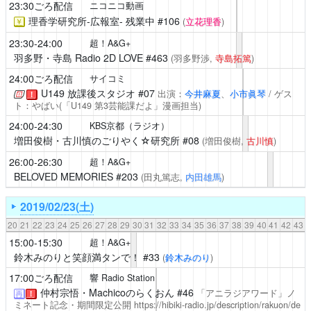
23:30ごろ配信
ニコニコ動画
理香学研究所-広報室-
残業中 #106
(
立花理香
)
￥
23:30-24:00
超！A&G+
羽多野・寺島 Radio 2D LOVE
#463
(羽多野渉,
寺島拓篤
)
24:00ごろ配信
サイコミ
U149 放課後スタジオ
#07
出演：
今井麻夏
、
小市眞琴
/ ゲス
！
ト：やばい(「U149 第3芸能課だよ」漫画担当)
24:00-24:30
KBS京都（ラジオ）
増田俊樹・古川慎のごりやく☆研究所
#08
(増田俊樹,
古川慎
)
26:00-26:30
超！A&G+
BELOVED MEMORIES
#203
(田丸篤志,
内田雄馬
)
2019/02/23(土)
20
21
22
23
24
25
26
27
28
29
30
31
32
33
34
35
36
37
38
39
40
41
42
43
15:00-15:30
超！A&G+
鈴木みのりと笑顔満タンで！
#33
(
鈴木みのり
)
17:00ごろ配信
響 Radio Station
仲村宗悟・Machicoのらくおん
#46
「アニラジアワード」ノ
再
！
ミネート記念・期間限定公開
https://hibiki-radio.jp/description/rakuon/de