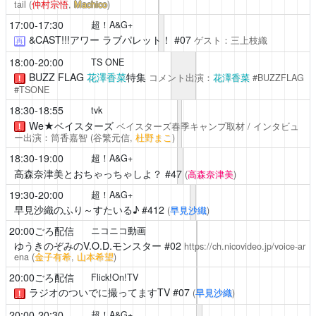
tail
(
仲村宗悟
,
Machico
)
17:00-17:30
超！A&G+
&CAST!!!アワー ラブパレット！
#07
ゲスト：三上枝織
再
18:00-20:00
TS ONE
BUZZ FLAG
花澤香菜
特集
コメント出演：
花澤香菜
#BUZZFLAG
！
#TSONE
18:30-18:55
tvk
We★ベイスターズ
ベイスターズ春季キャンプ取材 / インタビュ
！
ー出演：筒香嘉智
(谷繁元信,
杜野まこ
)
18:30-19:00
超！A&G+
高森奈津美とおちゃっちゃしよ？
#47
(
高森奈津美
)
19:30-20:00
超！A&G+
早見沙織のふり～すたいる♪
#412
(
早見沙織
)
20:00ごろ配信
ニコニコ動画
ゆうきのぞみのV.O.D.モンスター
#02
https://ch.nicovideo.jp/voice-ar
ena
(
金子有希
,
山本希望
)
20:00ごろ配信
Flick!On!TV
ラジオのついでに撮ってますTV
#07
(
早見沙織
)
！
20:00-20:30
超！A&G+