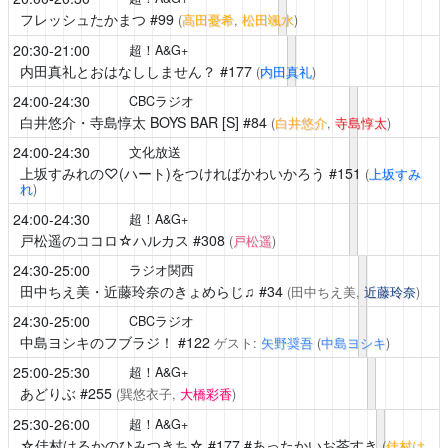
フレッシュたかまつ
#99
(
高田憂希
,
松田颯水
)
20:30-21:00
超！A&G+
内田真礼とおはなししません？
#177
(
内田真礼
)
24:00-24:30
CBCラジオ
白井悠介・寺島惇太 BOYS BAR [S]
#84
(
白井悠介
,
寺島惇太
)
24:00-24:30
文化放送
上坂すみれの♡(ハート)をつければかわいかろう
#151
(
上坂すみ
れ
)
24:00-24:30
超！A&G+
戸松遥のココロ☆ハルカス
#308
(
戸松遥
)
24:30-25:00
ラジオ関西
田中ちえ美・近藤玲奈のきょめらじ♫
#34
(田中ちえ美,
近藤玲奈
)
24:30-25:00
CBCラジオ
中島ヨシキのフブラジ！
#122
ゲスト:
矢野奨吾
(
中島ヨシキ
)
25:00-25:30
超！A&G+
あどりぶ
#255
(巽悠衣子,
大橋彩香
)
25:30-26:00
超！A&G+
☆佳村はるかのひみつきち☆
#177 #あったかいお茶すき
(
佳村は