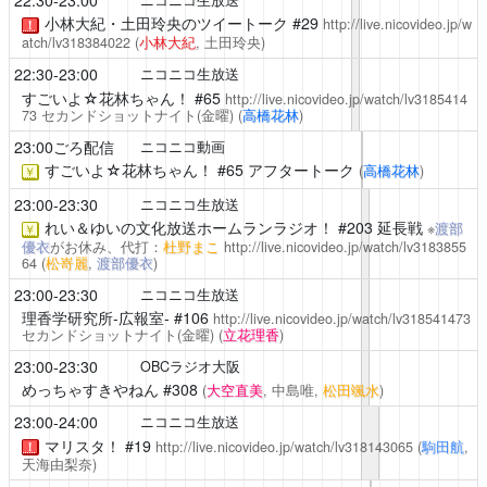
22:30-23:00
ニコニコ生放送
小林大紀・土田玲央のツイートーク
#29
http://live.nicovideo.jp/w
！
atch/lv318384022
(
小林大紀
, 土田玲央)
22:30-23:00
ニコニコ生放送
すごいよ☆花林ちゃん！
#65
http://live.nicovideo.jp/watch/lv3185414
73
セカンドショットナイト(金曜)
(
高橋花林
)
23:00ごろ配信
ニコニコ動画
すごいよ☆花林ちゃん！
#65 アフタートーク
(
高橋花林
)
￥
23:00-23:30
ニコニコ生放送
れい＆ゆいの文化放送ホームランラジオ！
#203 延長戦
※
渡部
￥
優衣
がお休み、代打：
杜野まこ
http://live.nicovideo.jp/watch/lv3183855
64
(
松嵜麗
,
渡部優衣
)
23:00-23:30
ニコニコ生放送
理香学研究所-広報室-
#106
http://live.nicovideo.jp/watch/lv318541473
セカンドショットナイト(金曜)
(
立花理香
)
23:00-23:30
OBCラジオ大阪
めっちゃすきやねん
#308
(
大空直美
, 中島唯,
松田颯水
)
23:00-24:00
ニコニコ生放送
マリスタ！
#19
http://live.nicovideo.jp/watch/lv318143065
(
駒田航
,
！
天海由梨奈)