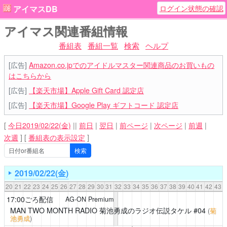
ログイン状態の確認
アイマスDB
アイマス関連番組情報
番組表
番組一覧
検索
ヘルプ
[広告]
Amazon.co.jpでのアイドルマスター関連商品のお買いもの
はこちらから
[広告]
【楽天市場】Apple Gift Card 認定店
[広告]
【楽天市場】Google Play ギフトコード 認定店
[
今日2019/02/22(金)
||
前日
|
翌日
|
前ページ
|
次ページ
|
前週
|
次週
]
[
番組表の表示設定
]
2019/02/22(金)
20
21
22
23
24
25
26
27
28
29
30
31
32
33
34
35
36
37
38
39
40
41
42
43
17:00ごろ配信
AG-ON Premium
MAN TWO MONTH RADIO 菊池勇成のラジオ伝説タケル
#04
(
菊
池勇成
)