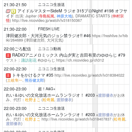
21:30-21:50
ニコニコ生放送
アイドルマスターSideM ラジオ 315プロNight!
#198 オフサ
￥
イド
出演: Jupiter (
寺島拓篤
,
神原大地
), DRAMATIC STARTS (
仲村宗
悟
)
http://live.nicovideo.jp/watch/lv318150367
21:30-22:00
FRESH LIVE
津田健次郎・大河元気のジョシ禁ラジオ!!
#46
https://freshlive.tv/hib
iki/264689
(津田健次郎, 大河元気)
22:00ごろ配信
ニコニコ動画
RADIOアニメロミックス 内山夕実と吉田有里のゆゆらじ #79
！
ゲスト：
諏訪彩花
#ゆゆらじ
https://ch.nicovideo.jp/ch312
22:00-22:30
ニコニコ生放送
トキをかけるクマ
#35
http://live.nicovideo.jp/watch/lv318384022
！
(
土岐隼一
,
熊谷健太郎
)
22:00-23:00
超！A&G+
れい＆ゆいの文化放送ホームランラジオ！
#203
※
渡部優衣
がお休
み、代打：
杜野まこ
(
松嵜麗
,
渡部優衣
)
22:00-23:00
ニコニコ生放送
れい＆ゆいの文化放送ホームランラジオ！
#203
※
渡部優衣
がお休
み、代打：
杜野まこ
http://live.nicovideo.jp/watch/lv318407837
(
松嵜麗
,
渡部優衣
)