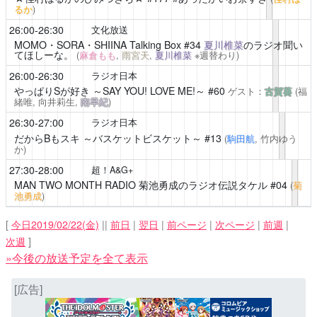
るか
)
26:00-26:30
文化放送
MOMO・SORA・SHIINA Talking Box
#34
夏川椎菜
のラジオ聞い
てほしーな。
(
麻倉もも
,
雨宮天
,
夏川椎菜
※週替わり)
26:00-26:30
ラジオ日本
やっぱりSが好き ～SAY YOU! LOVE ME!～
#60
ゲスト：
古賀葵
(福
緒唯, 向井莉生,
南早紀
)
26:30-27:00
ラジオ日本
だからBもスキ ～バスケットビスケット～
#13
(
駒田航
, 竹内ゆう
か)
27:30-28:00
超！A&G+
MAN TWO MONTH RADIO 菊池勇成のラジオ伝説タケル
#04
(
菊
池勇成
)
[
今日2019/02/22(金)
||
前日
|
翌日
|
前ページ
|
次ページ
|
前週
|
次週
]
»今後の放送予定を全て表示
[広告]