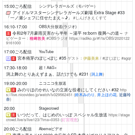
15:00ごろ配信
シンデレラガールズ（モバゲー）
アイドルマスターシンデレラガールズ劇場
Extra Stage #33
「一ノ瀬シェフに任せたまえ～♪」
#しんげきえくすて
16:10-17:00
OBS大分放送(ラジオ)
令和2年7月豪雨災害から半年 ～湯平 re:born 復興への道～
ナ
！
ビゲーター：
種﨑敦美
#OBSラジオ
https://radiko.jp/#!/ts/OBS/2020122
9161000
17:00ごろ配信
YouTube
宮本侑芽のぽじ×ぽじ #35
ゲスト：
伊藤美来
/ #ぽじぽじ #agqr
再
！
17:30-18:00
超！A&G+
渕上舞のとりあえずまぁ、話だけでも
#231
(
渕上舞
)
19:00-20:00
ニコニコ生放送
みのりほのかれいなの立派な役者にしてください
#32
http
￥
！
s://live.nicovideo.jp/watch/lv329562451
(
鈴木みのり
,
井上ほの花
,
近藤玲
奈
)
20:00
Stagecrowd
いつだって、はじめのいっぽ
スペシャル生放送
https://stage
￥
！
crowd.live/s/live123/?ima=0353
(
釘宮理恵
)
20:00ごろ配信
Abemaビデオ
声優と夜あそび
2020 大忘年会SP 本音がポロリ？アフター立