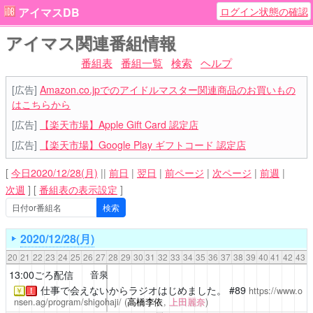
ログイン状態の確認
アイマスDB
アイマス関連番組情報
番組表
番組一覧
検索
ヘルプ
[広告]
Amazon.co.jpでのアイドルマスター関連商品のお買いもの
はこちらから
[広告]
【楽天市場】Apple Gift Card 認定店
[広告]
【楽天市場】Google Play ギフトコード 認定店
[
今日2020/12/28(月)
||
前日
|
翌日
|
前ページ
|
次ページ
|
前週
|
次週
]
[
番組表の表示設定
]
2020/12/28(月)
20
21
22
23
24
25
26
27
28
29
30
31
32
33
34
35
36
37
38
39
40
41
42
43
13:00ごろ配信
音泉
仕事で会えないからラジオはじめました。
#89
https://www.o
￥
！
nsen.ag/program/shigohaji/
(
高橋李依
,
上田麗奈
)