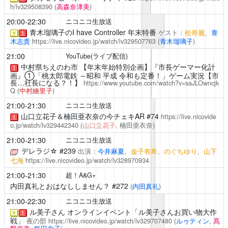
h/lv329508390
(
高森奈津美
)
20:00-22:30
ニコニコ生放送
青木瑠璃子のI have Controller
年末特番
ゲスト：
松嵜麗
、
青
￥
！
木志貴
https://live.nicovideo.jp/watch/lv329507763
(
青木瑠璃子
)
21:00
YouTube(ライブ配信)
中村県ちえのわ市
【年末年始特別企画】『市長ゲーマー化計
！
画』①「桃太郎電鉄 ～昭和 平成 令和も定番！」ゲーム実況【市
長…社長になる？！】
https://www.youtube.com/watch?v=saJLOwncjk
Q
(
中村繪里子
)
21:00-21:30
ニコニコ生放送
山口立花子＆楠田亜衣奈の今チェキAR
#74
https://live.nicovide
！
o.jp/watch/lv329442340
(
山口立花子
, 楠田亜衣奈)
21:00-21:30
ニコニコ生放送
デレラジ☆
#239
出演：
今井麻夏
、
金子有希
、
のぐちゆり
、
山下
七海
https://live.nicovideo.jp/watch/lv328970934
21:00-21:30
超！A&G+
内田真礼とおはなししません？
#272
(
内田真礼
)
21:00-22:30
ニコニコ生放送
ル美子さん
オンラインイベント「ル美子さんお買い物大作
￥
！
戦」
夜の部
https://live.nicovideo.jp/watch/lv329707480
(
ルゥティン
,
髙