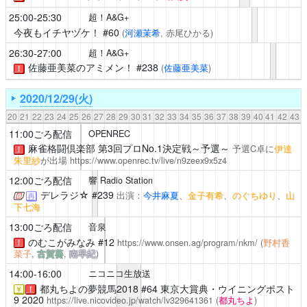
25:00-25:30
超！A&G+
今夜もイチヤヅケ！
#60
(
河瀬茉希
, 赤尾ひかる)
26:30-27:00
超！A&G+
佐藤亜美菜のアミメン！
#238
(
佐藤亜美菜
)
！
2020/12/29(火)
20
21
22
23
24
25
26
27
28
29
30
31
32
33
34
35
36
37
38
39
40
41
42
43
11:00ごろ配信
OPENREC
麻雀格闘倶楽部 第3回プロNo.1決定戦～予選～
予選C卓に
伊達
！
朱里紗
が出場
https://www.openrec.tv/live/n9zeex9x5z4
12:00ごろ配信
響 Radio Station
デレラジ☆
#239
出演：
今井麻夏
、
金子有希
、
のぐちゆり
、
山
再
下七海
13:00ごろ配信
音泉
のむこがみなみ
#12
https://www.onsen.ag/program/nkm/
(
野村香
！
菜子
,
古賀葵
,
南早紀
)
14:00-16:00
ニコニコ生放送
都丸ちよの夢競馬2018
#64 東京大賞典・ウイニングポスト
￥
！
9 2020
https://live.nicovideo.jp/watch/lv329641361
(
都丸ちよ
)