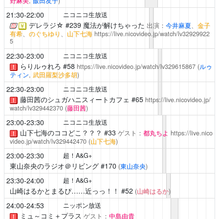
野麻美
,
飯田友子
)
21:30-22:00
ニコニコ生放送
デレラジ☆
#239 魔法が解けちゃった
出演：
今井麻夏
、
金子
￥
有希
、
のぐちゆり
、
山下七海
https://live.nicovideo.jp/watch/lv32929922
5
22:30-23:00
ニコニコ生放送
らりルゥれろ
#58
https://live.nicovideo.jp/watch/lv329615867
(
ルゥ
！
ティン
,
武田羅梨沙多胡
)
22:30-23:00
ニコニコ生放送
藤田茜のシュガハニスィートカフェ
#65
https://live.nicovideo.jp/
！
watch/lv329442370
(
藤田茜
)
23:00-23:30
ニコニコ生放送
山下七海のココどこ？？？
#33
ゲスト：
都丸ちよ
https://live.nico
！
video.jp/watch/lv329442470
(
山下七海
)
23:00-23:30
超！A&G+
東山奈央のラジオ＠リビング
#170
(
東山奈央
)
23:30-24:00
超！A&G+
山崎はるかとまるぴ……近っっ！！
#52
(
山崎はるか
)
24:00-24:53
ニッポン放送
ミュ～コミ＋プラス
ゲスト：
中島由貴
！