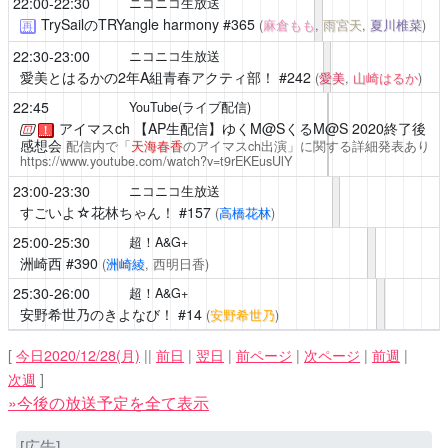
22:00-22:30
ニコニコ生放送
TrySailのTRYangle harmony
#365
(
麻倉もも
,
雨宮天
,
夏川椎菜
)
再
22:30-23:00
ニコニコ生放送
愛美とはるかの2年A組青春アクティ部！
#242
(
愛美
,
山崎はるか
)
22:45
YouTube(ライブ配信)
アイマスch
【AP生配信】ゆくM@SくるM@S 2020終了後
！
感想会
配信内で「
天海春香
のアイマスch出演」に関する詳細発表あり
https://www.youtube.com/watch?v=t9rEKEusUlY
23:00-23:30
ニコニコ生放送
すごいよ☆花林ちゃん！
#157
(
高橋花林
)
25:00-25:30
超！A&G+
洲崎西
#390
(
洲崎綾
, 西明日香)
25:30-26:00
超！A&G+
安野希世乃のきよなび！
#14
(
安野希世乃
)
[
今日2020/12/28(月)
||
前日
|
翌日
|
前ページ
|
次ページ
|
前週
|
次週
]
»今後の放送予定を全て表示
[広告]