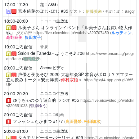
17:00-17:30
超！A&G+
宮本侑芽のぽじ×ぽじ #35
ゲスト：
伊藤美来
/ #ぽじぽじ #agqr
再
！
18:30-20:00
ニコニコ生放送
ル美子さん
オンラインイベント「ル美子さんお買い物大作
￥
！
戦」
夕方の部
https://live.nicovideo.jp/watch/lv329707459
(
ルゥティン
,
髙野麻美
,
飯田友子
)
19:00ごろ配信
音泉
Salon de Tanedaへようこそ♪
#06
https://www.onsen.ag/progr
￥
！
am/tane
(
種田梨沙
)
20:00ごろ配信
Abemaビデオ
声優と夜あそび
2020 大忘年会SP 本音がポロリ？アフター
￥
！
立ち飲みトーク＜安元洋貴×
仲村宗悟
＞
https://gxyt4.app.goo.gl/VA5
UP
20:00-20:30
ニコニコ生放送
ゆうちゃのゆう遊自的
ラジオ #55
https://live.nicovideo.jp/watch/l
！
v329551038
(
郁原ゆう
)
20:00ごろ配信
ニコニコ動画
フレッシュたかまつ
#177
(
高田憂希
,
松田颯水
)
！
20:00-21:00
ニコニコ生放送
タカモリピーポーパーリナィ
#29
https://live.nicovideo.jp/watc
￥
！