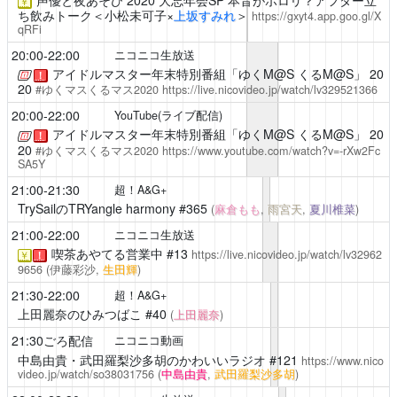
￥
ち飲みトーク＜小松未可子×
上坂すみれ
＞
https://gxyt4.app.goo.gl/X
qRFi
20:00-22:00
ニコニコ生放送
アイドルマスター年末特別番組「ゆくM@S くるM@S」
20
！
20
#ゆくマスくるマス2020
https://live.nicovideo.jp/watch/lv329521366
20:00-22:00
YouTube(ライブ配信)
アイドルマスター年末特別番組「ゆくM@S くるM@S」
20
！
20
#ゆくマスくるマス2020
https://www.youtube.com/watch?v=-rXw2Fc
SA5Y
21:00-21:30
超！A&G+
TrySailのTRYangle harmony
#365
(
麻倉もも
,
雨宮天
,
夏川椎菜
)
21:00-22:00
ニコニコ生放送
喫茶あやてる営業中
#13
https://live.nicovideo.jp/watch/lv32962
￥
！
9656
(伊藤彩沙,
生田輝
)
21:30-22:00
超！A&G+
上田麗奈のひみつばこ
#40
(
上田麗奈
)
21:30ごろ配信
ニコニコ動画
中島由貴・武田羅梨沙多胡のかわいいラジオ
#121
https://www.nico
video.jp/watch/so38031756
(
中島由貴
,
武田羅梨沙多胡
)