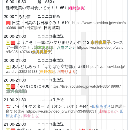
19:00-19:30
超！A&G+
種﨑敦美の寿司食いてェ！！
#51
(
種﨑敦美
)
20:00ごろ配信
ニコニコ動画
日笠・日高のお日様ぐみ！
#101
https://www.nicovideo.jp/watch/s
！
o39861997
(日笠陽子,
日高里菜
)
20:00-21:00
ニコニコ生放送
ようこそ！一緒にハマりませんか!?
#12
永井真里子
バース
￥
！
デー回
ゲスト：
涼本あきほ
、
八巻アンナ
https://live.nicovideo.jp/watc
h/lv335149764
(
永井真里子
)
20:00-21:00
ニコニコ生放送
あんどもあっ！「ぱちぱち空想部」
#88
https://live.nicovideo.jp/
￥
watch/lv335215138
(
長野佑紀
,
河野ひより
)
20:00-21:30
ニコニコ生放送
心のまにまに
#08
https://live.nicovideo.jp/watch/lv335189667
￥
！
(
紫月杏朱彩
)
21:00-21:30
ニコニコ生放送
アイドルマスター ミリオンラジオ！
#444
※
田所あずさ
は体調不
良でお休み
https://live.nicovideo.jp/watch/lv334988031
(
山崎はるか
,
田
所あずさ
,
麻倉もも
)
21:00-22:00
ニコニコ生放送