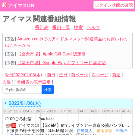
ログイン状態の確認
アイマスDB
アイマス関連番組情報
番組表
番組一覧
検索
ヘルプ
[広告]
Amazon.co.jpでのアイドルマスター関連商品のお買いもの
はこちらから
[広告]
【楽天市場】Apple Gift Card 認定店
[広告]
【楽天市場】Google Play ギフトコード 認定店
[
今日2022/01/06(木)
||
前日
|
翌日
|
前ページ
|
次ページ
|
前週
|
次週
]
[
番組表の表示設定
]
2022/01/06(木)
20
21
22
23
24
25
26
27
28
29
30
31
32
33
34
35
36
37
38
39
40
41
42
43
12:00ごろ配信
YouTube
アイマスch
【SideM】6thライブツアー東京公演パンフレッ
！
ト撮影の様子を公開！S.E.M編
出演：
伊東健人
、
榎木淳弥
、
中島ヨ
シキ
https://www.youtube.com/watch?v=KRNIetjv014