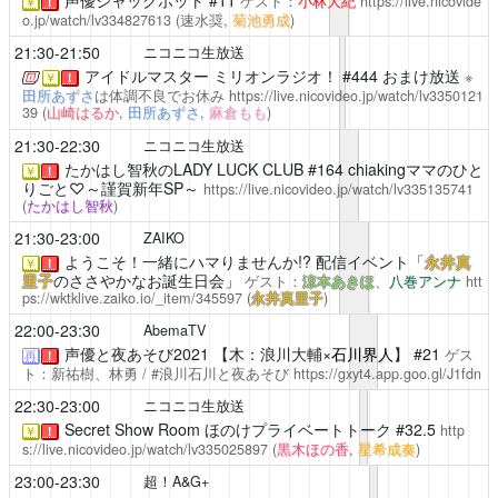
声優ジャックポット
#11
ゲスト：
小林大紀
https://live.nicovide
￥
！
o.jp/watch/lv334827613
(速水奨,
菊池勇成
)
21:30-21:50
ニコニコ生放送
アイドルマスター ミリオンラジオ！
#444 おまけ放送
※
￥
！
田所あずさ
は体調不良でお休み
https://live.nicovideo.jp/watch/lv3350121
39
(
山崎はるか
,
田所あずさ
,
麻倉もも
)
21:30-22:30
ニコニコ生放送
たかはし智秋のLADY LUCK CLUB
#164 chiakingママのひと
￥
！
りごと♡～謹賀新年SP～
https://live.nicovideo.jp/watch/lv335135741
(
たかはし智秋
)
21:30-23:00
ZAIKO
ようこそ！一緒にハマりませんか!?
配信イベント「
永井真
￥
！
里子
のささやかなお誕生日会」
ゲスト：
涼本あきほ
、
八巻アンナ
htt
ps://wktklive.zaiko.io/_item/345597
(
永井真里子
)
22:00-23:30
AbemaTV
声優と夜あそび2021
【木：浪川大輔×
石川界人
】 #21
ゲス
再
！
ト：新祐樹、林勇 / #浪川石川と夜あそび
https://gxyt4.app.goo.gl/J1fdn
22:30-23:00
ニコニコ生放送
Secret Show Room
ほのけプライベートトーク #32.5
http
￥
！
s://live.nicovideo.jp/watch/lv335025897
(
黒木ほの香
,
星希成奏
)
23:00-23:30
超！A&G+