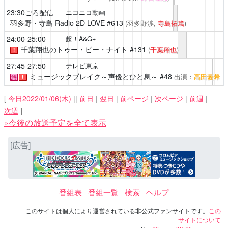
23:30ごろ配信
ニコニコ動画
羽多野・寺島 Radio 2D LOVE
#613
(羽多野渉,
寺島拓篤
)
24:00-25:00
超！A&G+
千葉翔也のトゥー・ビー・ナイト
#131
(
千葉翔也
)
！
27:45-27:50
テレビ東京
ミュージックブレイク～声優とひと息～
#48
出演：
高田憂希
終
！
[
今日2022/01/06(木)
||
前日
|
翌日
|
前ページ
|
次ページ
|
前週
|
次週
]
»今後の放送予定を全て表示
[広告]
番組表
番組一覧
検索
ヘルプ
このサイトは個人により運営されている非公式ファンサイトです。
この
サイトについて