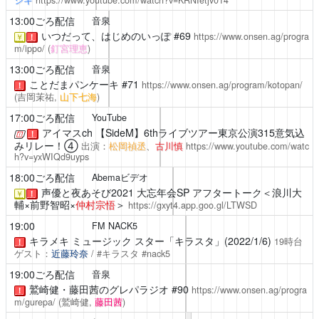
13:00ごろ配信
音泉
いつだって、はじめのいっぽ
#69
https://www.onsen.ag/progra
￥
！
m/ippo/
(
釘宮理恵
)
13:00ごろ配信
音泉
ことだまパンケーキ
#71
https://www.onsen.ag/program/kotopan/
！
(吉岡茉祐,
山下七海
)
17:00ごろ配信
YouTube
アイマスch
【SideM】6thライブツアー東京公演315意気込
！
みリレー！④
出演：
松岡禎丞
、
古川慎
https://www.youtube.com/watc
h?v=yxWIQd9uyps
18:00ごろ配信
Abemaビデオ
声優と夜あそび2021
大忘年会SP アフタートーク＜浪川大
￥
！
輔×前野智昭×
仲村宗悟
＞
https://gxyt4.app.goo.gl/LTWSD
19:00
FM NACK5
キラメキ ミュージック スター「キラスタ」(2022/1/6)
19時台
！
ゲスト：
近藤玲奈
/ #キラスタ #nack5
19:00ごろ配信
音泉
鷲崎健・藤田茜のグレパラジオ
#90
https://www.onsen.ag/progra
！
m/gurepa/
(鷲崎健,
藤田茜
)