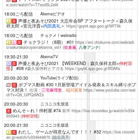
e.com/watch?v=T7xodSL2x9I
18:00ごろ配信
Abemaビデオ
声優と夜あそび2021
大忘年会SP アフタートーク＜森久保
￥
！
祥太郎 ×安元洋貴×
内田真礼
＞
https://gxyt4.app.goo.gl/MfT5k
18:00ごろ配信
チョクメ！webradio
チョクラジ！（8期）
#01
https://ani.chokume.com/webradi
￥
新
！
o/sakurakaoruyamakianna_vol1
(
佐倉薫
,
八巻アンナ
)
19:30-21:30
AbemaTV
声優と夜あそび2021
【WEEKEND：森久保祥太郎×
仲村宗
再
！
悟
】 #08
#森久保仲村とアガる
https://gxyt4.app.goo.gl/BDAKs
20:00-20:30
YouTube(ライブ配信)
ポプマス動画
#30 1月新登場アイドル発表＆スキル縛りポプ
！
マス対決！
出演：
三宅麻理恵
、
稲川英里
https://www.youtube.com/wat
ch?v=Q9_UiPQdWZs
20:00-20:30
ニコニコ生放送
めんそ～れ！仲村屋
#74
前半
https://live.nicovideo.jp/watch/lv334
！
935943
(
仲村宗悟
)
20:00-21:30
ニコニコ生放送
わたし、ゲームが得意なんです！！！
#32
https://live.nicovid
￥
！
eo.jp/watch/lv334949875
(
結名美月
)