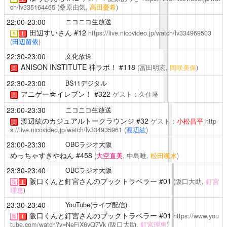
ch/lv335164465
(桑原由気,
高田憂希
)
22:00-23:00
ニコニコ生放送
田辺すいさん
#12
https://live.nicovideo.jp/watch/lv334969503
￥
！
(
田辺留依
)
22:30-23:00
文化放送
ANISON INSTITUTE 神ラボ！
#118
(冨田明宏,
岡咲美保
)
！
22:30-23:00
BS11デジタル
アニゲー☆イレブン！
#322
ゲスト：久住琳
！
23:00-23:30
ニコニコ生放送
渡辺紘のカジュアルトークラウンジ
#32
ゲスト：
小松昌平
http
！
s://live.nicovideo.jp/watch/lv334935961
(
渡辺紘
)
23:00-23:30
OBCラジオ大阪
めっちゃすきやねん
#458
(
大空直美
, 中島唯,
松田颯水
)
23:30-23:40
OBCラジオ大阪
阪口くんと釘宮さんのブックトラベラー
#01
(阪口大助,
釘宮
新
！
理恵
)
23:30-23:40
YouTube(ライブ配信)
阪口くんと釘宮さんのブックトラベラー
#01
https://www.you
新
！
tube.com/watch?v=NeFiX6yQ7Vk
(阪口大助,
釘宮理恵
)