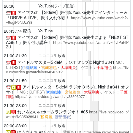
20:30
YouTube(ライブ配信)
アイマスch
【SideM】振付師Yusuke先生にインタビュー＆
！
「DRIVE A LIVE」振り入れ体験！
https://www.youtube.com/watch?v
=9ogiP0NDzW8
20:45ごろ配信
YouTube
アイマスch
【SideM】振付師Yusuke先生による「NEXT ST
！
AGE！」振り付け講座！
https://www.youtube.com/watch?v=l4vIPuElP
ZU
21:00-21:30
ニコニコ生放送
アイドルマスターSideM ラジオ 315プロNight!
#341
MC：
！
C.FIRST(
伊瀬結陸
・
宮﨑雅也
・
大塚剛央
)、ゲスト：
千葉翔也
https://liv
e.nicovideo.jp/watch/lv334643912
21:30-21:50
ニコニコ生放送
アイドルマスターSideM ラジオ 315プロNight!
#341 オフ
￥
！
サイド
MC：C.FIRST(
伊瀬結陸
・
宮﨑雅也
・
大塚剛央
)、ゲスト：
千葉
翔也
https://live.nicovideo.jp/watch/lv335039771
21:30-23:00
ニコニコ生放送
れい＆ゆいのホームランラジオ！
#65
https://live.nicovideo.jp/
￥
！
watch/lv335028941
(
松嵜麗
,
渡部優衣
)
22:00-23:00
ニコニコ生放送
ゆうきんち
#12
ゲスト：愛原ありさ
https://live.nicovideo.jp/wat
￥
！