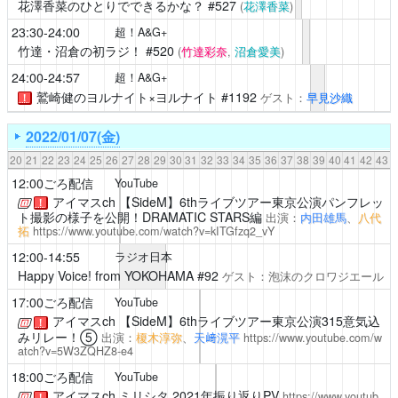
花澤香菜のひとりでできるかな？
#527
(
花澤香菜
)
23:30-24:00
超！A&G+
竹達・沼倉の初ラジ！
#520
(
竹達彩奈
,
沼倉愛美
)
24:00-24:57
超！A&G+
鷲崎健のヨルナイト×ヨルナイト
#1192
ゲスト：
早見沙織
！
2022/01/07(金)
20
21
22
23
24
25
26
27
28
29
30
31
32
33
34
35
36
37
38
39
40
41
42
43
12:00ごろ配信
YouTube
アイマスch
【SideM】6thライブツアー東京公演パンフレッ
！
ト撮影の様子を公開！DRAMATIC STARS編
出演：
内田雄馬
、
八代
拓
https://www.youtube.com/watch?v=kITGfzq2_vY
12:00-14:55
ラジオ日本
Happy Voice! from YOKOHAMA
#92
ゲスト：泡沫のクロワジエール
17:00ごろ配信
YouTube
アイマスch
【SideM】6thライブツアー東京公演315意気込
！
みリレー！⑤
出演：
榎木淳弥
、
天﨑滉平
https://www.youtube.com/w
atch?v=5W3ZQHZ8-e4
18:00ごろ配信
YouTube
アイマスch
ミリシタ 2021年振り返りPV
https://www.youtub
！