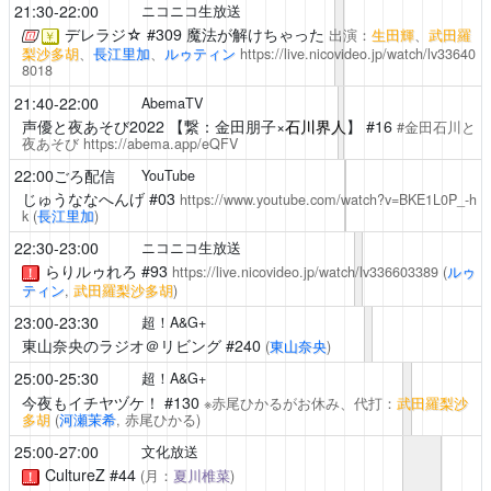
21:30-22:00
ニコニコ生放送
デレラジ☆
#309 魔法が解けちゃった
出演：
生田輝
、
武田羅
￥
梨沙多胡
、
長江里加
、
ルゥティン
https://live.nicovideo.jp/watch/lv33640
8018
21:40-22:00
AbemaTV
声優と夜あそび2022
【繋：金田朋子×
石川界人
】 #16
#金田石川と
夜あそび
https://abema.app/eQFV
22:00ごろ配信
YouTube
じゅうななへんげ
#03
https://www.youtube.com/watch?v=BKE1L0P_-h
k
(
長江里加
)
22:30-23:00
ニコニコ生放送
らりルゥれろ
#93
https://live.nicovideo.jp/watch/lv336603389
(
ルゥ
！
ティン
,
武田羅梨沙多胡
)
23:00-23:30
超！A&G+
東山奈央のラジオ＠リビング
#240
(
東山奈央
)
25:00-25:30
超！A&G+
今夜もイチヤヅケ！
#130
※赤尾ひかるがお休み、代打：
武田羅梨沙
多胡
(
河瀬茉希
, 赤尾ひかる)
25:00-27:00
文化放送
CultureZ
#44
(月：
夏川椎菜
)
！