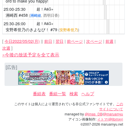
ord to make you happy!
25:00-25:30
超！A&G+
洲崎西
#458
(
洲崎綾
, 西明日香)
25:30-26:00
超！A&G+
安野希世乃のきよなび！
#79
(
安野希世乃
)
[
今日2022/05/02(月)
||
前日
|
翌日
|
前ページ
|
次ページ
|
前週
|
次週
]
»今後の放送予定を全て表示
[広告]
番組表
番組一覧
検索
ヘルプ
このサイトは個人により運営されている非公式ファンサイトです。
この
サイトについて
managed by
@imas_DB
/
@maruamyu
アイコン画像制作:
イトマ(@itomxy)
©2007-2026 maruamyu.net