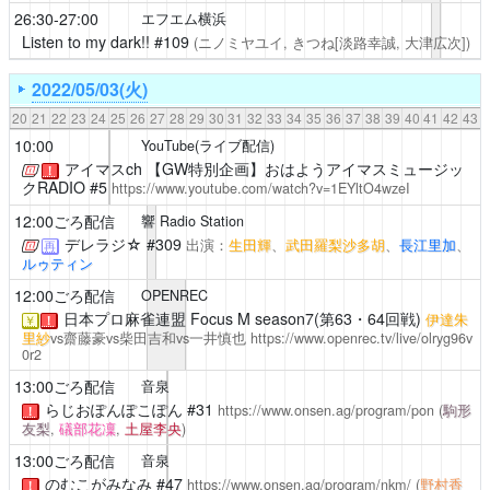
26:30-27:00
エフエム横浜
Listen to my dark!!
#109
(ニノミヤユイ, きつね[淡路幸誠, 大津広次])
2022/05/03(火)
20
21
22
23
24
25
26
27
28
29
30
31
32
33
34
35
36
37
38
39
40
41
42
43
10:00
YouTube(ライブ配信)
アイマスch
【GW特別企画】おはようアイマスミュージッ
！
クRADIO #5
https://www.youtube.com/watch?v=1EYltO4wzeI
12:00ごろ配信
響 Radio Station
デレラジ☆
#309
出演：
生田輝
、
武田羅梨沙多胡
、
長江里加
、
再
ルゥティン
12:00ごろ配信
OPENREC
日本プロ麻雀連盟 Focus M season7(第63・64回戦)
伊達朱
￥
！
里紗
vs齋藤豪vs柴田吉和vs一井慎也
https://www.openrec.tv/live/olryg96v
0r2
13:00ごろ配信
音泉
らじおぽんぽこぽん
#31
https://www.onsen.ag/program/pon
(
駒形
！
友梨
,
礒部花凜
,
土屋李央
)
13:00ごろ配信
音泉
のむこがみなみ
#47
https://www.onsen.ag/program/nkm/
(
野村香
！