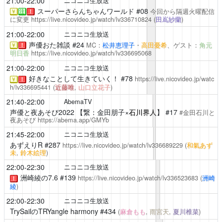
21:00-22:00
ニコニコ生放送
スーパーさらんちゃんワールド
#08
今回から隔週火曜配信
￥
注
！
に変更
https://live.nicovideo.jp/watch/lv336710824
(
田嶌紗蘭
)
21:00-22:00
ニコニコ生放送
声優おた雑談
#24
MC：
松井恵理子
・
高田憂希
、ゲスト：
角元
￥
！
明日香
https://live.nicovideo.jp/watch/lv336695068
21:00-22:00
ニコニコ生放送
好きなことして生きていく！
#78
https://live.nicovideo.jp/watc
￥
！
h/lv336695441
(
近藤唯
,
山口立花子
)
21:40-22:00
AbemaTV
声優と夜あそび2022
【繋：金田朋子×
石川界人
】 #17
#金田石川と
夜あそび
https://abema.app/GMYb
21:45-22:00
ニコニコ生放送
あずえりR
#287
https://live.nicovideo.jp/watch/lv336689229
(
和氣あず
未
,
鈴木絵理
)
22:00-22:30
ニコニコ生放送
洲崎綾の7.6
#139
https://live.nicovideo.jp/watch/lv336523683
(
洲崎
！
綾
)
22:00-22:30
ニコニコ生放送
TrySailのTRYangle harmony
#434
(
麻倉もも
,
雨宮天
,
夏川椎菜
)