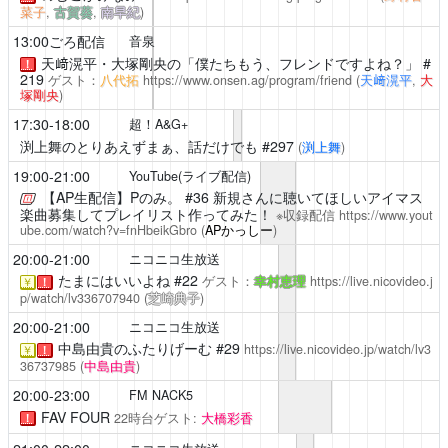
菜子
,
古賀葵
,
南早紀
)
13:00ごろ配信
音泉
天﨑滉平・大塚剛央の「僕たちもう、フレンドですよね？」
#
！
219
ゲスト：
八代拓
https://www.onsen.ag/program/friend
(
天﨑滉平
,
大
塚剛央
)
17:30-18:00
超！A&G+
渕上舞のとりあえずまぁ、話だけでも
#297
(
渕上舞
)
19:00-21:00
YouTube(ライブ配信)
【AP生配信】Pのみ。
#36 新規さんに聴いてほしいアイマス
楽曲募集してプレイリスト作ってみた！
※収録配信
https://www.yout
ube.com/watch?v=fnHbeikGbro
(
APかっしー
)
20:00-21:00
ニコニコ生放送
たまにはいいよね
#22
ゲスト：
幸村恵理
https://live.nicovideo.j
￥
！
p/watch/lv336707940
(
芝崎典子
)
20:00-21:00
ニコニコ生放送
中島由貴のふたりげーむ
#29
https://live.nicovideo.jp/watch/lv3
￥
！
36737985
(
中島由貴
)
20:00-23:00
FM NACK5
FAV FOUR
22時台ゲスト:
大橋彩香
！