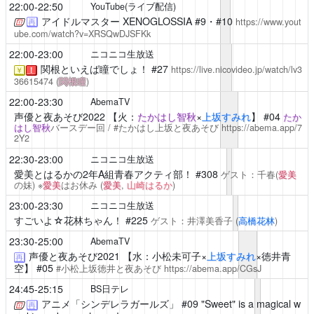
22:00-22:50
YouTube(ライブ配信)
アイドルマスター XENOGLOSSIA
#9・#10
https://www.yout
再
ube.com/watch?v=XRSQwDJSFKk
22:00-23:00
ニコニコ生放送
関根といえば瞳でしょ！
#27
https://live.nicovideo.jp/watch/lv3
￥
！
36615474
(
関根瞳
)
22:00-23:30
AbemaTV
声優と夜あそび2022
【火：
たかはし智秋
×
上坂すみれ
】 #04
たか
はし智秋
バースデー回 / #たかはし上坂と夜あそび
https://abema.app/7
2Y2
22:30-23:00
ニコニコ生放送
愛美とはるかの2年A組青春アクティ部！
#308
ゲスト：千春(
愛美
の妹) ※
愛美
はお休み
(
愛美
,
山崎はるか
)
23:00-23:30
ニコニコ生放送
すごいよ☆花林ちゃん！
#225
ゲスト：井澤美香子
(
高橋花林
)
23:30-25:00
AbemaTV
声優と夜あそび2021
【水：小松未可子×
上坂すみれ
×徳井青
再
空】 #05
#小松上坂徳井と夜あそび
https://abema.app/CGsJ
24:45-25:15
BS日テレ
アニメ「シンデレラガールズ」
#09 "Sweet" is a magical w
再