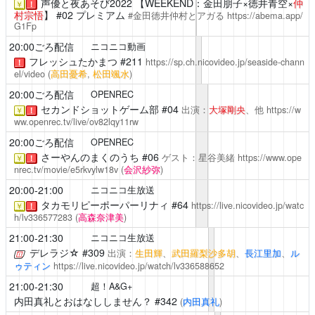
声優と夜あそび2022
【WEEKEND：金田朋子×徳井青空×
仲
￥
！
村宗悟
】 #02 プレミアム
#金田徳井仲村とアガる
https://abema.app/
G1Fp
20:00ごろ配信
ニコニコ動画
フレッシュたかまつ
#211
https://sp.ch.nicovideo.jp/seaside-chann
！
el/video
(
高田憂希
,
松田颯水
)
20:00ごろ配信
OPENREC
セカンドショットゲーム部
#04
出演：
大塚剛央
、他
https://w
￥
！
ww.openrec.tv/live/ov82lqy11rw
20:00ごろ配信
OPENREC
さーやんのまくのうち
#06
ゲスト：星谷美緒
https://www.ope
￥
！
nrec.tv/movie/e5rkvylw18v
(
会沢紗弥
)
20:00-21:00
ニコニコ生放送
タカモリピーポーパーリナィ
#64
https://live.nicovideo.jp/watc
￥
！
h/lv336577283
(
高森奈津美
)
21:00-21:30
ニコニコ生放送
デレラジ☆
#309
出演：
生田輝
、
武田羅梨沙多胡
、
長江里加
、
ル
ゥティン
https://live.nicovideo.jp/watch/lv336588652
21:00-21:30
超！A&G+
内田真礼とおはなししません？
#342
(
内田真礼
)