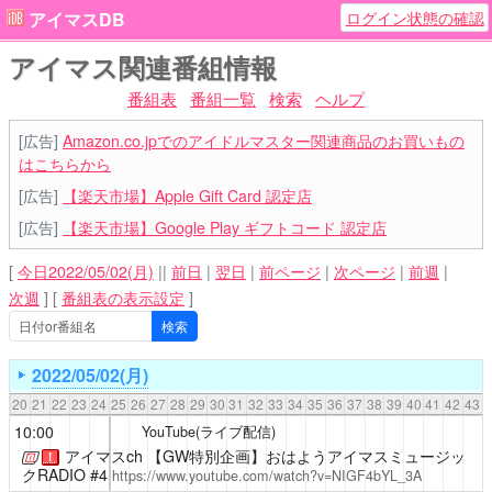
ログイン状態の確認
アイマスDB
アイマス関連番組情報
番組表
番組一覧
検索
ヘルプ
[広告]
Amazon.co.jpでのアイドルマスター関連商品のお買いもの
はこちらから
[広告]
【楽天市場】Apple Gift Card 認定店
[広告]
【楽天市場】Google Play ギフトコード 認定店
[
今日2022/05/02(月)
||
前日
|
翌日
|
前ページ
|
次ページ
|
前週
|
次週
]
[
番組表の表示設定
]
2022/05/02(月)
20
21
22
23
24
25
26
27
28
29
30
31
32
33
34
35
36
37
38
39
40
41
42
43
10:00
YouTube(ライブ配信)
アイマスch
【GW特別企画】おはようアイマスミュージッ
！
クRADIO #4
https://www.youtube.com/watch?v=NIGF4bYL_3A