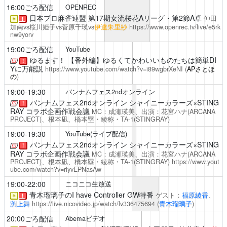
16:00ごろ配信
OPENREC
日本プロ麻雀連盟 第17期女流桜花Aリーグ・第2節A卓
仲田
￥
！
加南vs桜川姫子vs菅原千瑛vs
伊達朱里紗
https://www.openrec.tv/live/e5rk
nw9yorv
19:00ごろ配信
YouTube
ゆるます！
【番外編】ゆるくてかわいいものたちは簡単DI
！
Yに万能説
https://www.youtube.com/watch?v=i89wgbrXeNI
(
APさとほ
の
)
19:00-19:30
バンナムフェス2ndオンライン
バンナムフェス2ndオンライン
シャイニーカラーズ×STING
！
RAY コラボ企画作戦会議
MC：成瀬瑛美、出演：花宮ハナ(ARCANA
PROJECT)、根本凪、橋本塁・綾称・TA-1(STINGRAY)
19:00-19:30
YouTube(ライブ配信)
バンナムフェス2ndオンライン
シャイニーカラーズ×STING
！
RAY コラボ企画作戦会議
MC：成瀬瑛美、出演：花宮ハナ(ARCANA
PROJECT)、根本凪、橋本塁・綾称・TA-1(STINGRAY)
https://www.yout
ube.com/watch?v=rlyvEPNasAw
19:00-22:00
ニコニコ生放送
青木瑠璃子のI have Controller
GW特番
ゲスト：
福原綾香
、
￥
！
渕上舞
https://live.nicovideo.jp/watch/lv336475694
(
青木瑠璃子
)
20:00ごろ配信
Abemaビデオ