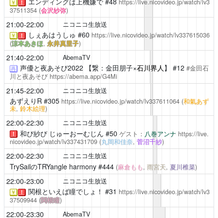
エンディングは上機嫌で
#48
https://live.nicovideo.jp/watch/lv3
￥
！
37511354
(
会沢紗弥
)
21:00-22:00
ニコニコ生放送
しぇあはうしゅ
#60
https://live.nicovideo.jp/watch/lv337615036
￥
！
(
涼本あきほ
,
永井真里子
)
21:40-22:00
AbemaTV
声優と夜あそび2022
【繋：金田朋子×
石川界人
】 #12
#金田石
再
川と夜あそび
https://abema.app/G4Mi
21:45-22:00
ニコニコ生放送
あずえりR
#305
https://live.nicovideo.jp/watch/lv337611064
(
和氣あず
未
,
鈴木絵理
)
22:00-22:30
ニコニコ生放送
和び紗び じゅーおーむじん
#50
ゲスト：
八巻アンナ
https://live.
！
nicovideo.jp/watch/lv337431709
(
丸岡和佳奈
,
菅沼千紗
)
22:00-22:30
ニコニコ生放送
TrySailのTRYangle harmony
#444
(
麻倉もも
,
雨宮天
,
夏川椎菜
)
22:00-23:00
ニコニコ生放送
関根といえば瞳でしょ！
#31
https://live.nicovideo.jp/watch/lv3
￥
！
37509944
(
関根瞳
)
22:00-23:30
AbemaTV