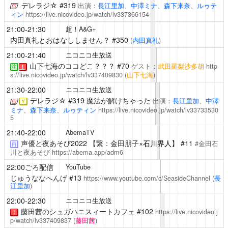
デレラジ☆
#319
出演：
長江里加
、
中澤ミナ
、
森下来奈
、
ルゥテ
ィン
https://live.nicovideo.jp/watch/lv337366154
21:00-21:30
超！A&G+
内田真礼とおはなししません？
#350
(
内田真礼
)
21:00-21:40
ニコニコ生放送
山下七海のココどこ？？？
#70
ゲスト：
武田羅梨沙多胡
http
注
！
s://live.nicovideo.jp/watch/lv337409830
(
山下七海
)
21:30-22:00
ニコニコ生放送
デレラジ☆
#319 魔法が解けちゃった
出演：
長江里加
、
中澤
￥
ミナ
、
森下来奈
、
ルゥティン
https://live.nicovideo.jp/watch/lv33733530
5
21:40-22:00
AbemaTV
声優と夜あそび2022
【繋：金田朋子×
石川界人
】 #11
#金田石
再
川と夜あそび
https://abema.app/adm6
22:00ごろ配信
YouTube
じゅうななへんげ
#13
https://www.youtube.com/c/SeasideChannel
(
長
江里加
)
22:00-22:30
ニコニコ生放送
藤田茜のシュガハニスィートカフェ
#102
https://live.nicovideo.j
！
p/watch/lv337409837
(
藤田茜
)