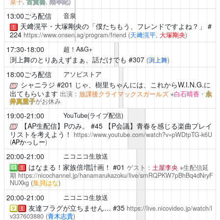
菜子
,
古賀葵
,
南早紀
)
13:00ごろ配信
音泉
天﨑滉平・大塚剛央の「僕たちもう、フレンドですよね？」
#
！
224
https://www.onsen.ag/program/friend
(
天﨑滉平
,
大塚剛央
)
17:30-18:00
超！A&G+
渕上舞のとりあえずまぁ、話だけでも
#307
(
渕上舞
)
18:00ごろ配信
アソビストア
シャニラジ
#201 じゃ、樹里ちゃんには、これからW.I.N.G.に
出てもらいます
出演：
放課後クライマックスガールズ
※
白石晴香
・
永
井真里子
がお休み
19:00-21:00
YouTube(ライブ配信)
【AP生配信】Pのみ。
#45 【P会議】青春を感じる楽曲プレイ
リストを考えよう！
https://www.youtube.com/watch?v=pWDtpTG-k6U
(
APかっしー
)
20:00-21:00
ニコニコ生放送
はなまる！家族倍増計画！
#01
ゲスト：
土屋李央
※生配信延
注
！
期
https://nicochannel.jp/hanamarukazoku/live/smRQPKW7pBhBq4dNryF
NUXkg
(
集貝はな
)
20:00-21:00
ニコニコ生放送
友達フラグが立ちません…
#35
https://live.nicovideo.jp/watch/l
￥
！
v337603880
(
青木志貴
)