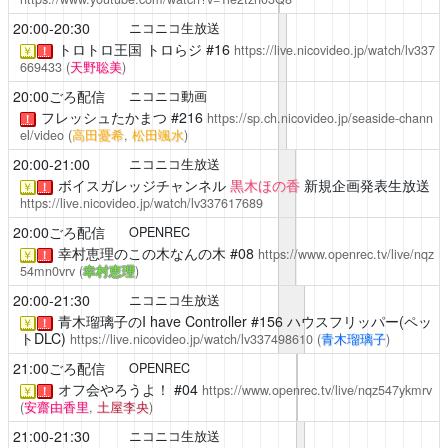
20:00-20:30
ニコニコ生放送
トロトロ王国
トロらジ #16
https://live.nicovideo.jp/watch/lv337
￥
！
669433
(
天野聡美
)
20:00ごろ配信
ニコニコ動画
フレッシュたかまつ
#216
https://sp.ch.nicovideo.jp/seaside-chann
！
el/video
(
高田憂希
,
松田颯水
)
20:00-21:00
ニコニコ生放送
ボイスガレッジチャンネル
黒木ほの香
新規企画発表生放送
￥
！
https://live.nicovideo.jp/watch/lv337617689
20:00ごろ配信
OPENREC
幸村恵理のこの木なんの木
#08
https://www.openrec.tv/live/nqz
￥
！
54mn0vrv
(
幸村恵理
)
20:00-21:30
ニコニコ生放送
青木瑠璃子のI have Controller
#156 ハウスフリッパー(ペッ
￥
！
トDLC)
https://live.nicovideo.jp/watch/lv337498610
(
青木瑠璃子
)
21:00ごろ配信
OPENREC
オフ会やろうよ！
#04
https://www.openrec.tv/live/nqz547ykmrv
￥
！
(
安齋由香里
,
土屋李央
)
21:00-21:30
ニコニコ生放送