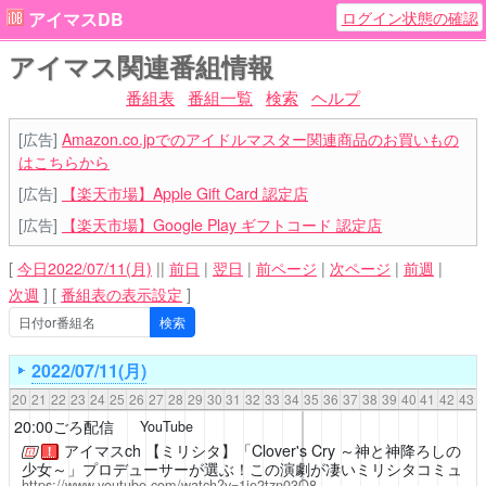
ログイン状態の確認
アイマスDB
アイマス関連番組情報
番組表
番組一覧
検索
ヘルプ
[広告]
Amazon.co.jpでのアイドルマスター関連商品のお買いもの
はこちらから
[広告]
【楽天市場】Apple Gift Card 認定店
[広告]
【楽天市場】Google Play ギフトコード 認定店
[
今日2022/07/11(月)
||
前日
|
翌日
|
前ページ
|
次ページ
|
前週
|
次週
]
[
番組表の表示設定
]
2022/07/11(月)
20
21
22
23
24
25
26
27
28
29
30
31
32
33
34
35
36
37
38
39
40
41
42
43
20:00ごろ配信
YouTube
アイマスch
【ミリシタ】「Clover's Cry ～神と神降ろしの
！
少女～」プロデューサーが選ぶ！この演劇が凄いミリシタコミュ
https://www.youtube.com/watch?v=1ie2tzn03Q8