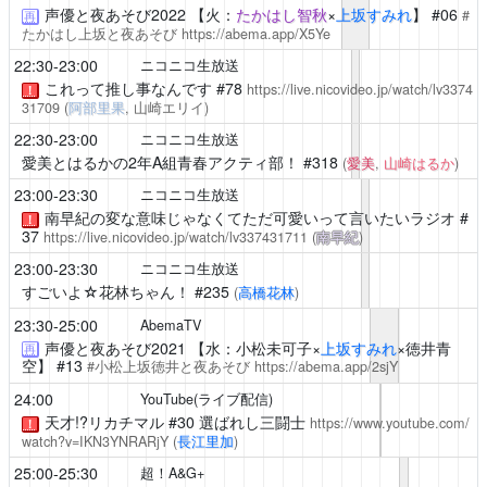
声優と夜あそび2022
【火：
たかはし智秋
×
上坂すみれ
】 #06
#
再
たかはし上坂と夜あそび
https://abema.app/X5Ye
22:30-23:00
ニコニコ生放送
これって推し事なんです
#78
https://live.nicovideo.jp/watch/lv3374
！
31709
(
阿部里果
, 山崎エリイ)
22:30-23:00
ニコニコ生放送
愛美とはるかの2年A組青春アクティ部！
#318
(
愛美
,
山崎はるか
)
23:00-23:30
ニコニコ生放送
南早紀の変な意味じゃなくてただ可愛いって言いたいラジオ
#
！
37
https://live.nicovideo.jp/watch/lv337431711
(
南早紀
)
23:00-23:30
ニコニコ生放送
すごいよ☆花林ちゃん！
#235
(
高橋花林
)
23:30-25:00
AbemaTV
声優と夜あそび2021
【水：小松未可子×
上坂すみれ
×徳井青
再
空】 #13
#小松上坂徳井と夜あそび
https://abema.app/2sjY
24:00
YouTube(ライブ配信)
天才!?リカチマル
#30 選ばれし三闘士
https://www.youtube.com/
！
watch?v=IKN3YNRARjY
(
長江里加
)
25:00-25:30
超！A&G+