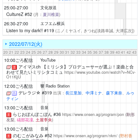
25:00-27:00
文化放送
CultureZ
#52
(月：
夏川椎菜
)
26:30-27:00
エフエム横浜
Listen to my dark!!
#119
(ニノミヤユイ, きつね[淡路幸誠, 大津広次])
2022/07/12(火)
20
21
22
23
24
25
26
27
28
29
30
31
32
33
34
35
36
37
38
39
40
41
42
43
10:00ごろ配信
YouTube
アイマスch
【ミリシタ】プロデューサーが選ぶ！楽曲と合
！
わせて見たいミリシタコミュ
https://www.youtube.com/watch?v=NCv-
O11KjjU
12:00ごろ配信
響 Radio Station
デレラジ☆
#319
出演：
長江里加
、
中澤ミナ
、
森下来奈
、
ルゥ
再
ティン
13:00ごろ配信
音泉
らじおぽんぽこぽん
#36
https://www.onsen.ag/program/pon
(
駒形
！
友梨
,
礒部花凜
,
土屋李央
)
13:00ごろ配信
音泉
のむこがみなみ
#52
https://www.onsen.ag/program/nkm/
(
野村香
！