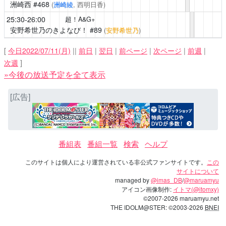
洲崎西
#468
(
洲崎綾
, 西明日香)
25:30-26:00
超！A&G+
安野希世乃のきよなび！
#89
(
安野希世乃
)
[
今日2022/07/11(月)
||
前日
|
翌日
|
前ページ
|
次ページ
|
前週
|
次週
]
»今後の放送予定を全て表示
[広告]
番組表
番組一覧
検索
ヘルプ
このサイトは個人により運営されている非公式ファンサイトです。
この
サイトについて
managed by
@imas_DB
/
@maruamyu
アイコン画像制作:
イトマ(@itomxy)
©2007-2026 maruamyu.net
THE IDOLM@STER: ©2003-2026
BNEI