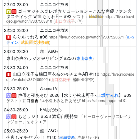
22:00-23:00
ニコニコ生放送
ゴー☆ジャス＠レボ☆リューション～こんな声優ファン☆
￥
！
タスティック with ちくわP～
#92
ゲスト：
Machico
https://live.nicovi
deo.jp/watch/lv337503810
(
山口立花子
, 他)
22:30-23:00
ニコニコ生放送
らりルゥれろ
#98
https://live.nicovideo.jp/watch/lv337520571
(
ルゥ
！
ティン
,
武田羅梨沙多胡
)
23:00-23:30
超！A&G+
東山奈央のラジオ＠リビング
#250
(
東山奈央
)
23:30-24:00
ニコニコ生放送
山口立花子＆楠田亜衣奈の今チェキAR
#110
https://live.nicovide
！
o.jp/watch/lv337409902
(
山口立花子
, 楠田亜衣奈)
23:30-25:00
AbemaTV
声優と夜あそび
2020【水：小松未可子×
上坂すみれ
】 #09
再
！
ゲスト：
井口裕香
/ #小松上坂と夜あそび
https://abema.app/umDC
24:30-25:00
FMおだわら
もとラジ！
#558 渡辺宙明特集
「ヒーローヴァーサスレイナ
再
！
ンジョー」をオンエア
25:00-25:30
超！A&G+
今夜もイチヤヅケ！
#140
(
河瀬茉希
, 赤尾ひかる)